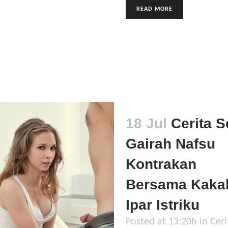
READ MORE
18 Jul
Cerita S
Gairah Nafsu
Kontrakan
Bersama Kaka
Ipar Istriku
Posted at 13:20h
in
Ceri