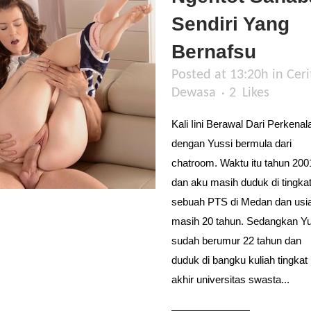
Sendiri Yang
Bernafsu
Posted at 13:20h
in
Ceri
Dewasa
2
Likes
Kali Iini Berawal Dari Perkena
dengan Yussi bermula dari
chatroom. Waktu itu tahun 200
dan aku masih duduk di tingkat
sebuah PTS di Medan dan usi
masih 20 tahun. Sedangkan Yu
sudah berumur 22 tahun dan
duduk di bangku kuliah tingkat
akhir universitas swasta...