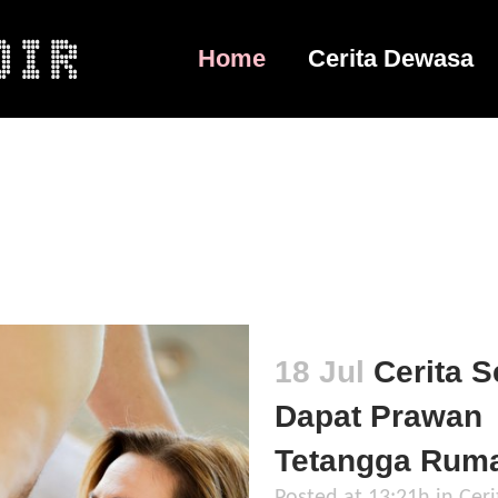
Home
Cerita Dewasa
6
7
8
9
10
11
12
13
1
18 Jul
Cerita S
Dapat Prawan
Tetangga Rum