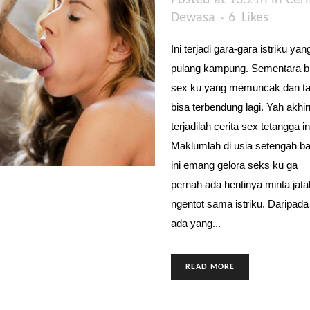
Posted at 13:21h
in
Ceri
Dewasa
6
Likes
Ini terjadi gara-gara istriku yan
pulang kampung. Sementara bi
sex ku yang memuncak dan t
bisa terbendung lagi. Yah akhi
terjadilah cerita sex tetangga in
Maklumlah di usia setengah b
ini emang gelora seks ku ga
pernah ada hentinya minta jata
ngentot sama istriku. Daripada
ada yang...
READ MORE