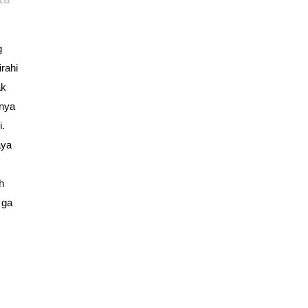
ta
g
rahi
ak
rnya
i.
aya
h
 ga