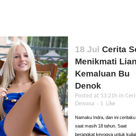
18 Jul
Cerita S
Menikmati Lia
Kemaluan Bu
Denok
Posted at 13:21h
in
Ceri
Dewasa
1
Like
Namaku Indra, dan ini ceritaku
saat masih 18 tahun. Saat
berangkat keyogya untuk kulia