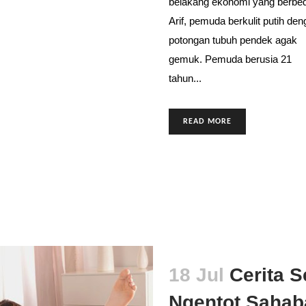
belakang ekonomi yang berbe
Arif, pemuda berkulit putih de
potongan tubuh pendek agak
gemuk. Pemuda berusia 21
tahun...
READ MORE
18 Jul
Cerita S
Ngentot Sahab