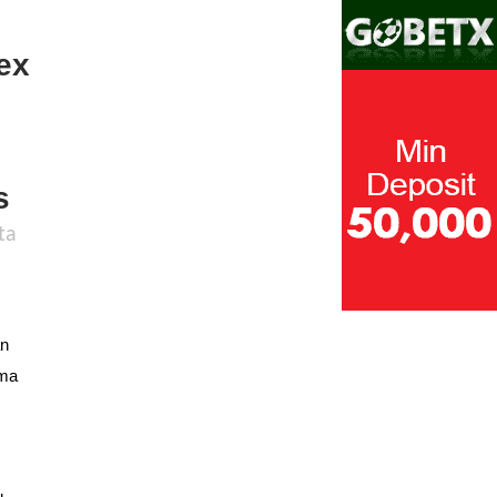
ex
g
s
ta
an
ama