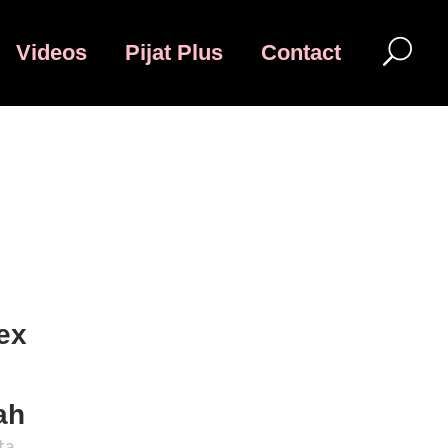
Videos
Pijat Plus
Contact
4
15
16
17
18
19
ex
ah