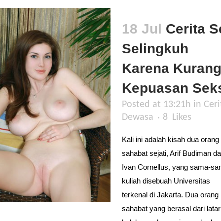
18 Jul
Cerita S
Selingkuh
Karena Kuran
Kepuasan Sek
Posted at 13:21h
in
Ceri
Dewasa
8
Likes
Kali ini adalah kisah dua orang
sahabat sejati, Arif Budiman d
Ivan Cornellus, yang sama-s
kuliah disebuah Universitas
terkenal di Jakarta. Dua orang
sahabat yang berasal dari latar