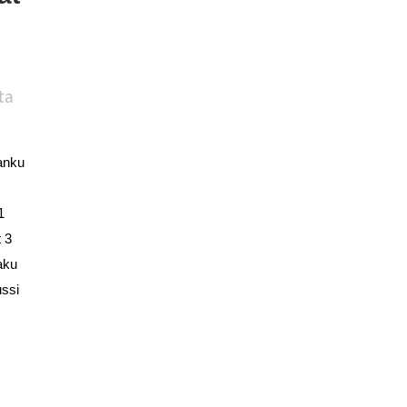
ta
lanku
1
 3
aku
ssi