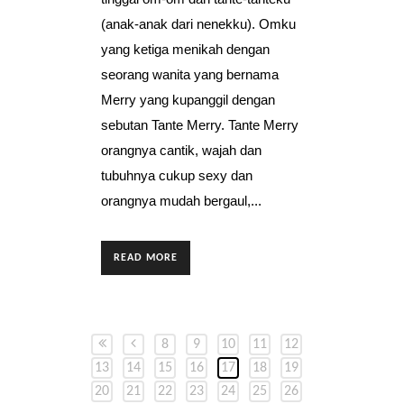
(anak-anak dari nenekku). Omku
yang ketiga menikah dengan
seorang wanita yang bernama
Merry yang kupanggil dengan
sebutan Tante Merry. Tante Merry
orangnya cantik, wajah dan
tubuhnya cukup sexy dan
orangnya mudah bergaul,...
READ MORE
8
9
10
11
12
13
14
15
16
17
18
19
20
21
22
23
24
25
26