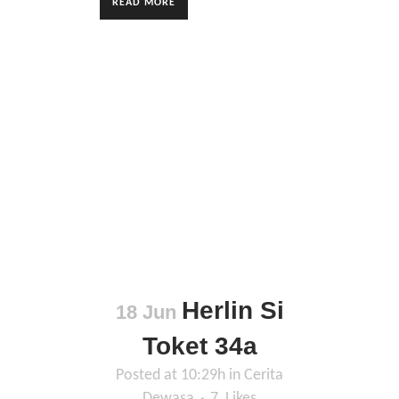
READ MORE
Herlin Si
18 Jun
Toket 34a
Posted at 10:29h
in
Cerita
Dewasa
7
Likes