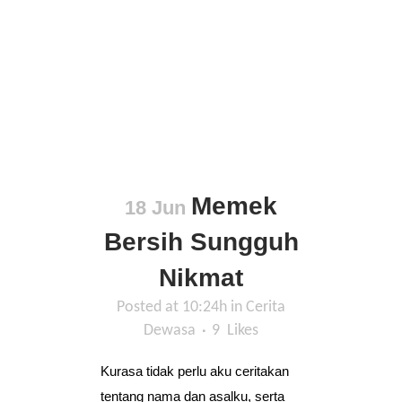
Memek
18 Jun
Bersih Sungguh
Nikmat
Posted at 10:24h
in
Cerita
Dewasa
9
Likes
Kurasa tidak perlu aku ceritakan
tentang nama dan asalku, serta