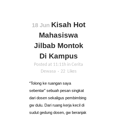
Kisah Hot
18 Jun
Mahasiswa
Jilbab Montok
Di Kampus
Posted at 11:11h
in
Cerita
Dewasa
22
Likes
“Tolong ke ruangan saya
sebentar” sebuah pesan singkat
dari dosen sekaligus pembimbing
gw dulu. Dari ruang kerja kecil di
sudut gedung dosen, gw beranjak