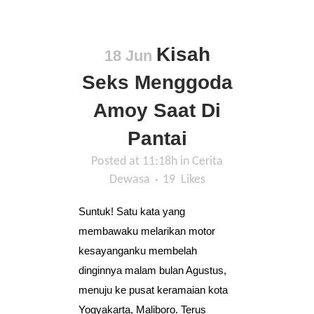
Kisah
18 Jun
Seks Menggoda
Amoy Saat Di
Pantai
Posted at 11:18h
in
Cerita
Dewasa
19
Likes
Suntuk! Satu kata yang
membawaku melarikan motor
kesayanganku membelah
dinginnya malam bulan Agustus,
menuju ke pusat keramaian kota
Yogyakarta, Maliboro. Terus