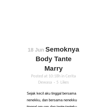
Semoknya
18 Jun
Body Tante
Marry
Posted at 10:18h
in
Cerita
Dewasa
5
Likes
Sejak kecil aku tinggal bersama
nenekku, dan bersama nenekku
tinggal om-om dan tante-tanteku