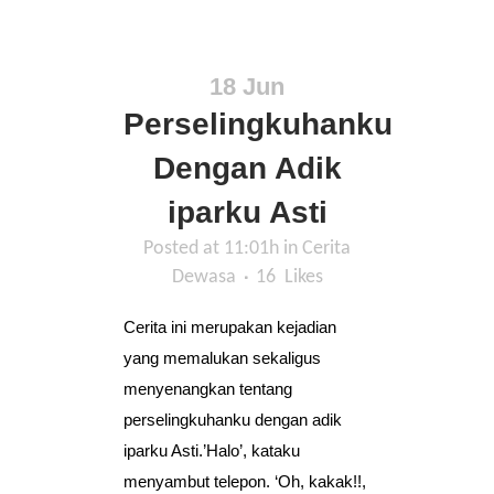
18 Jun
Perselingkuhanku
Dengan Adik
iparku Asti
Posted at 11:01h
in
Cerita
Dewasa
16
Likes
Cerita ini merupakan kejadian
yang memalukan sekaligus
menyenangkan tentang
perselingkuhanku dengan adik
iparku Asti.’Halo’, kataku
menyambut telepon. ‘Oh, kakak!!,