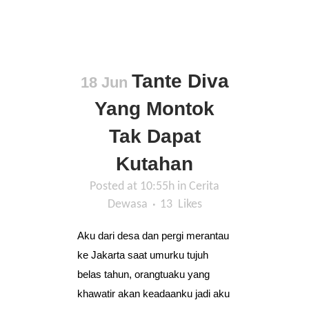
Tante Diva
18 Jun
Yang Montok
Tak Dapat
Kutahan
Posted at 10:55h
in
Cerita
Dewasa
13
Likes
Aku dari desa dan pergi merantau
ke Jakarta saat umurku tujuh
belas tahun, orangtuaku yang
khawatir akan keadaanku jadi aku