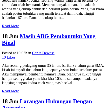
Sebut saja namaku Atika, seorang wanita yang telah berusia 40
tahun dan telah bersuami. Menurut banyak teman, aku adalah
wanita yang cukup cantik dan berkulit putih bersih. Yang luar biasa
adalah postur tubuhku yang masih terawat dan indah. Tinggi
badanku 167 cm. Pantatku cukup bulat...
Read More
18 Jun
Masih ABG Pembantuku Yang
Binal
Posted at 10:05h
in
Cerita Dewasa
10
Likes
Aku seorang pedagang umur 35 tahun, istriku 32 tahun guru SMA.
kisah ini terjadi dua tahun lalu, tepatnya satu bulan sebelum puasa.
Aku mempunyai pembantu namnya Dian. orangnya cukup tinggi
hampir setinggi aku yaitu kira-kira 165cm, semampai, badanya
langsing dengan kedua tetek yang masih sekal...
Read More
18 Jun
Larangan Hubungan Dengan
Atasanku