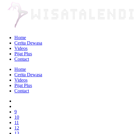
Home
Cerita Dewasa
Videos
Pijat Plus
Contact
Home
Cerita Dewasa
Videos
Pijat Plus
Contact
9
10
11
12
13