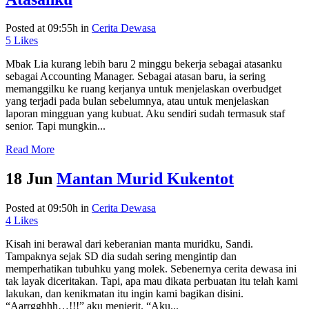
Posted at 09:55h
in
Cerita Dewasa
5
Likes
Mbak Lia kurang lebih baru 2 minggu bekerja sebagai atasanku
sebagai Accounting Manager. Sebagai atasan baru, ia sering
memanggilku ke ruang kerjanya untuk menjelaskan overbudget
yang terjadi pada bulan sebelumnya, atau untuk menjelaskan
laporan mingguan yang kubuat. Aku sendiri sudah termasuk staf
senior. Tapi mungkin...
Read More
18 Jun
Mantan Murid Kukentot
Posted at 09:50h
in
Cerita Dewasa
4
Likes
Kisah ini berawal dari keberanian manta muridku, Sandi.
Tampaknya sejak SD dia sudah sering mengintip dan
memperhatikan tubuhku yang molek. Sebenernya cerita dewasa ini
tak layak diceritakan. Tapi, apa mau dikata perbuatan itu telah kami
lakukan, dan kenikmatan itu ingin kami bagikan disini.
“Aarrgghhh…!!!” aku menjerit. “Aku...