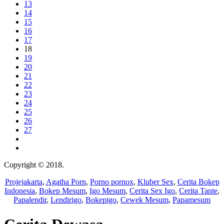
13
14
15
16
17
18
19
20
21
22
23
24
25
26
27
Copyright © 2018.
Wisatalendir
Projejakarta
,
Agatha Porn
,
Porno pornox
,
Kluber Sex
,
Cerita Bokep
Indonesia
,
Bokep Mesum
,
Igo Mesum
,
Cerita Sex Igo
,
Cerita Tante
,
Papalendir
,
Lendirigo
,
Bokepigo
,
Cewek Mesum
,
Papamesum