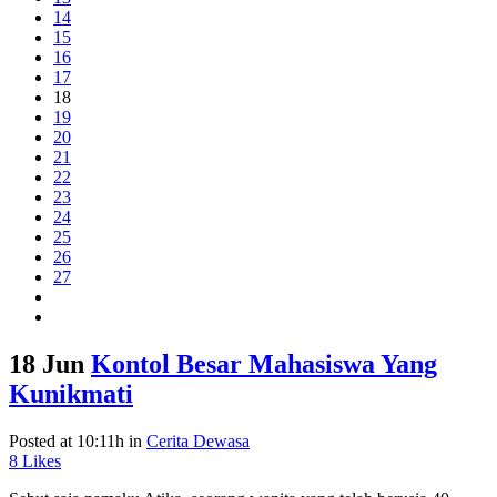
14
15
16
17
18
19
20
21
22
23
24
25
26
27
18 Jun
Kontol Besar Mahasiswa Yang
Kunikmati
Posted at 10:11h
in
Cerita Dewasa
8
Likes