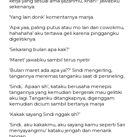
kerja yang sesuai ama ijazahmu, khan?’ jawabku
sekenanya.
‘Yang lain donk’ komentarnya manja.
‘Apa yaa, paling putus atau mo lari dari cowokmu,
hahahaha’ aku tertawa geli karena pinggangku
digelitiknya.
‘Sekarang bulan apa kak?’
‘Maret’ jawabku sambil terus nyetir
‘Bulan maret ada apa ya??’ Sindi mengerling,
tangannya meremas tanganku saat di persneling..
‘Sindi,.. Apaan sih’, kataku berusaha menepis
tangannya yang kemudian bergerak mau gelitiki
aku lagi. Tanganku ditangkapnya, digenggam
kemudian dicium sambil bertanya manja
‘Kakak sayang Sindi nggak sih?’
‘Sindi.. aku kakakmu, aku sayang kamu seperti Sari
menyayangimu’ kataku jengah dan menarik
tangan .