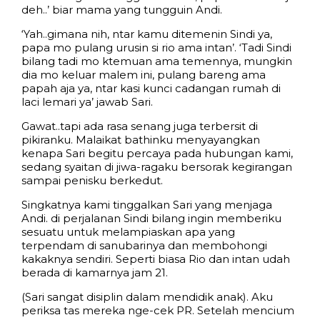
deh..’ biar mama yang tungguin Andi.
‘Yah..gimana nih, ntar kamu ditemenin Sindi ya,
papa mo pulang urusin si rio ama intan’. ‘Tadi Sindi
bilang tadi mo ktemuan ama temennya, mungkin
dia mo keluar malem ini, pulang bareng ama
papah aja ya, ntar kasi kunci cadangan rumah di
laci lemari ya’ jawab Sari.
Gawat..tapi ada rasa senang juga terbersit di
pikiranku. Malaikat bathinku menyayangkan
kenapa Sari begitu percaya pada hubungan kami,
sedang syaitan di jiwa-ragaku bersorak kegirangan
sampai penisku berkedut.
Singkatnya kami tinggalkan Sari yang menjaga
Andi. di perjalanan Sindi bilang ingin memberiku
sesuatu untuk melampiaskan apa yang
terpendam di sanubarinya dan membohongi
kakaknya sendiri. Seperti biasa Rio dan intan udah
berada di kamarnya jam 21.
(Sari sangat disiplin dalam mendidik anak). Aku
periksa tas mereka nge-cek PR. Setelah mencium