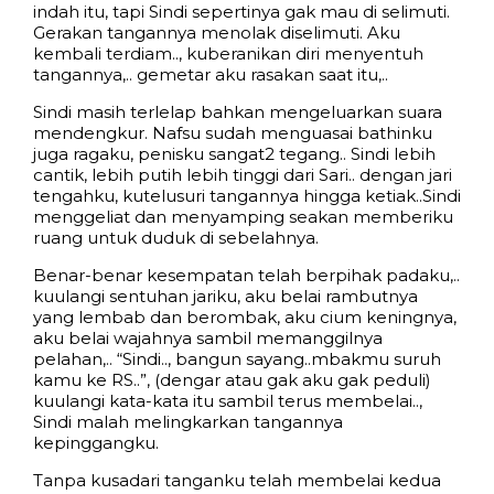
indah itu, tapi Sindi sepertinya gak mau di selimuti.
Gerakan tangannya menolak diselimuti. Aku
kembali terdiam.., kuberanikan diri menyentuh
tangannya,.. gemetar aku rasakan saat itu,..
Sindi masih terlelap bahkan mengeluarkan suara
mendengkur. Nafsu sudah menguasai bathinku
juga ragaku, penisku sangat2 tegang.. Sindi lebih
cantik, lebih putih lebih tinggi dari Sari.. dengan jari
tengahku, kutelusuri tangannya hingga ketiak..Sindi
menggeliat dan menyamping seakan memberiku
ruang untuk duduk di sebelahnya.
Benar-benar kesempatan telah berpihak padaku,..
kuulangi sentuhan jariku, aku belai rambutnya
yang lembab dan berombak, aku cium keningnya,
aku belai wajahnya sambil memanggilnya
pelahan,.. “Sindi.., bangun sayang..mbakmu suruh
kamu ke RS..”, (dengar atau gak aku gak peduli)
kuulangi kata-kata itu sambil terus membelai..,
Sindi malah melingkarkan tangannya
kepinggangku.
Tanpa kusadari tanganku telah membelai kedua