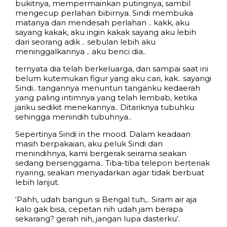
bukitnya, mempermainkan putingnya, sambil
mengecup perlahan bibirnya. Sindi membuka
matanya dan mendesah perlahan .. kakk, aku
sayang kakak, aku ingin kakak sayang aku lebih
dari seorang adik .. sebulan lebih aku
meninggalkannya .. aku benci dia..
ternyata dia telah berkeluarga, dan sampai saat ini
belum kutemukan figur yang aku cari, kak.. sayangi
Sindi.. tangannya menuntun tanganku kedaerah
yang paling intimnya yang telah lembab, ketika
jariku sedikit menekannya.. Ditariknya tubuhku
sehingga menindih tubuhnya..
Sepertinya Sindi in the mood. Dalam keadaan
masih berpakaian, aku peluk Sindi dan
menindihnya, kami bergerak seirama seakan
sedang bersenggama.. Tiba-tiba telepon berteriak
nyaring, seakan menyadarkan agar tidak berbuat
lebih lanjut.
‘Pahh, udah bangun si Bengal tuh,.. Siram air aja
kalo gak bisa, cepetan nih udah jam berapa
sekarang? gerah nih, jangan lupa dasterku’.