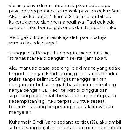
Sesampainya di rumah, aku siapkan beberapa
pakaian yang pantas, termasuk pakaian dalemSari.
Aku naik ke lantai 2 (kamar Sindi) mo ambil tas,
kuketuk pintu dan memanggilnya.. Tapi gak ada
sahutan, aku berasa gak enak dan telepon istriku
‘Kalo gak dikunci masuk aja deh paa, soalnya
semua tas ada disana’
‘Tungguin si Bengal itu bangun, biarin dulu dia
istirahat ntar kalo bangunin sekitar jam 12-an.
Aku manusia biasa, seorang lelaki mana yang tidak
tergoda dengan keadaan ini ; gadis cantik tertidur
pulas, tanpa selimut. Sangat menggairahkan
dengan rambut setengah basah tidur terlentang
hanya dengan CD kecil terikat di pinggul dan
sepasang bukit indah bebas tanpa penutup, ada
kesempatan lagi. Aku terpaku untuk sesaat..
bathinku sedang berperang.. dan.. akhirnya aku
menyerah.
Kuhampiri Sindi (yang sedang tertidur??), aku ambil
selimut yang terjatuh di lantai dan menutupi tubuh