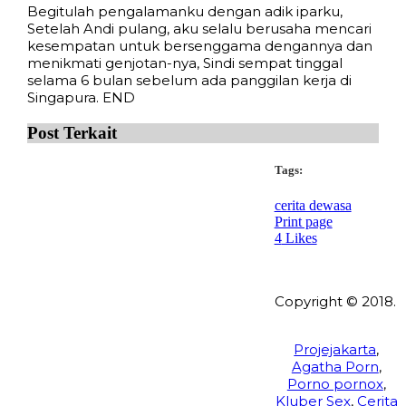
Begitulah pengalamanku dengan adik iparku,
Setelah Andi pulang, aku selalu berusaha mencari
kesempatan untuk bersenggama dengannya dan
menikmati genjotan-nya, Sindi sempat tinggal
selama 6 bulan sebelum ada panggilan kerja di
Singapura. END
Post Terkait
Tags:
cerita dewasa
Print page
4
Likes
Gairah Nafsu Seorang
Pelayan Toko Montok
Bispak
Mengajak Diriku
Berhubungan Se...
Copyright © 2018.
Wisatalendir
Projejakarta
,
Agatha Porn
,
Porno pornox
,
Anak Pembantu Ku
Si Bapak kost yang
Kluber Sex
,
Cerita