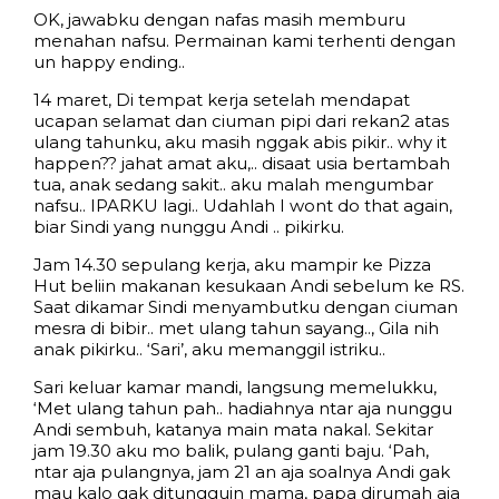
OK, jawabku dengan nafas masih memburu
menahan nafsu. Permainan kami terhenti dengan
un happy ending..
14 maret, Di tempat kerja setelah mendapat
ucapan selamat dan ciuman pipi dari rekan2 atas
ulang tahunku, aku masih nggak abis pikir.. why it
happen?? jahat amat aku,.. disaat usia bertambah
tua, anak sedang sakit.. aku malah mengumbar
nafsu.. IPARKU lagi.. Udahlah I wont do that again,
biar Sindi yang nunggu Andi .. pikirku.
Jam 14.30 sepulang kerja, aku mampir ke Pizza
Hut beliin makanan kesukaan Andi sebelum ke RS.
Saat dikamar Sindi menyambutku dengan ciuman
mesra di bibir.. met ulang tahun sayang.., Gila nih
anak pikirku.. ‘Sari’, aku memanggil istriku..
Sari keluar kamar mandi, langsung memelukku,
‘Met ulang tahun pah.. hadiahnya ntar aja nunggu
Andi sembuh, katanya main mata nakal. Sekitar
jam 19.30 aku mo balik, pulang ganti baju. ‘Pah,
ntar aja pulangnya, jam 21 an aja soalnya Andi gak
mau kalo gak ditungguin mama, papa dirumah aja