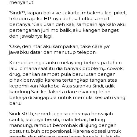
menyahut.
‘Sindi??, kapan balik ke Jakarta, mbakmu lagi piket,
telepon aja ke HP-nya deh, sahutku sambil
bertanya. ‘Gak usah deh kak, sampaiin aja kalo aku
pertengahan juni mo balik, aku kangen banget
deh’ jawabnya lagi.
‘Oke, deh ntar aku sampaikan, take care ya’
jawabku datar dan menutup telepon.
Kemudian ingatanku melayang beberapa tahun
lalu, dimana saat itu dia banyak problem,.. cowok,
drug, bahkan sempat pula berurusan dengan
pihak berwajib karena tertangkap tangan atas
kepemilikan Narkoba. Atas saranku Sindi, adik
kandung Sari ke Jakarta dan sekarang telah
bekerja di Singapura untuk memulai sesuatu yang
baru.
Sindi 30 th, seperti juga saudaranya berwajah
cantik, kulitnya bersih, mata lebar, hidung
mancung, rambut berombak di ujung dengan
postur tubuh proporsional. Karena obsesi untuk
mandiri dan sifatnya yang keras kepala itulah dia