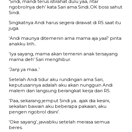
‘Sindi, mandi terus istirahat dulu yaa, ntar
ngobrolnya deh’ kata Sari ama Sindi..OK boss sahut
Sindi.
Singkatnya Andi harus segera dirawat di RS saat itu
juga.
‘Andi maunya ditemenin ama mama aja yaa? pinta
anakku lirih..
‘Iya sayang, mama akan temenin anak tersayang
mama deh’ Sari menghibur.
‘Janji ya maa..’
Setelah Andi tidur aku rundingan ama Sari,
keputusannya adalah aku akan nungguin Andi
malem dan langsung berangkat kerja dari RS.
‘Paa, sekarang jemput Sindi ya.. ajak dia kesini,
sekalian bawain aku beberapa pakaian, aku
pengen ngobrol disini’.
‘Oke sayang’, jawabku setelah merasa semua
beres.