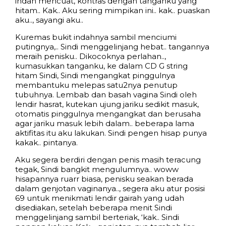
indah mencuat, kontras dengan tanganku yang
hitam.. Kak.. Aku sering mimpikan ini.. kak.. puaskan
aku.., sayangi aku..
Kuremas bukit indahnya sambil menciumi
putingnya,.. Sindi menggelinjang hebat.. tangannya
meraih penisku.. Dikocoknya perlahan..,
kumasukkan tanganku, ke dalam CD G string
hitam Sindi, Sindi mengangkat pinggulnya
membantuku melepas satu2nya penutup
tubuhnya. Lembab dan basah vagina Sindi oleh
lendir hasrat, kutekan ujung jariku sedikit masuk,
otomatis pinggulnya mengangkat dan berusaha
agar jariku masuk lebih dalam.. beberapa lama
aktifitas itu aku lakukan. Sindi pengen hisap punya
kakak.. pintanya.
Aku segera berdiri dengan penis masih teracung
tegak, Sindi bangkit mengulumnya.. woww
hisapannya ruarr biasa, penisku seakan berada
dalam genjotan vaginanya.., segera aku atur posisi
69 untuk menikmati lendir gairah yang udah
disediakan, setelah beberapa menit Sindi
menggelinjang sambil berteriak, ‘kak.. Sindi