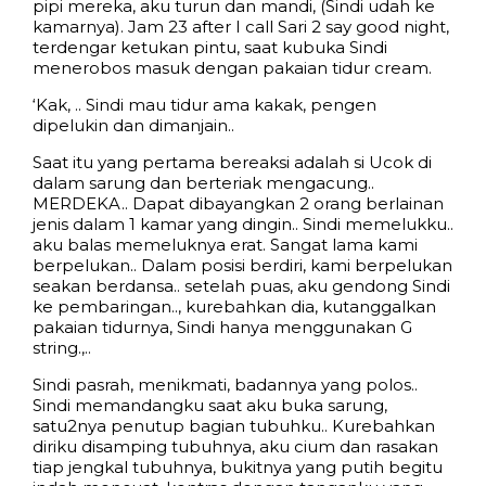
pipi mereka, aku turun dan mandi, (Sindi udah ke
kamarnya). Jam 23 after I call Sari 2 say good night,
terdengar ketukan pintu, saat kubuka Sindi
menerobos masuk dengan pakaian tidur cream.
‘Kak, .. Sindi mau tidur ama kakak, pengen
dipelukin dan dimanjain..
Saat itu yang pertama bereaksi adalah si Ucok di
dalam sarung dan berteriak mengacung..
MERDEKA.. Dapat dibayangkan 2 orang berlainan
jenis dalam 1 kamar yang dingin.. Sindi memelukku..
aku balas memeluknya erat. Sangat lama kami
berpelukan.. Dalam posisi berdiri, kami berpelukan
seakan berdansa.. setelah puas, aku gendong Sindi
ke pembaringan.., kurebahkan dia, kutanggalkan
pakaian tidurnya, Sindi hanya menggunakan G
string.,..
Sindi pasrah, menikmati, badannya yang polos..
Sindi memandangku saat aku buka sarung,
satu2nya penutup bagian tubuhku.. Kurebahkan
diriku disamping tubuhnya, aku cium dan rasakan
tiap jengkal tubuhnya, bukitnya yang putih begitu