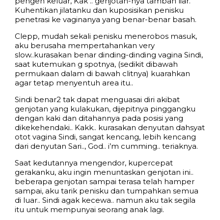
pengen keluar, Kak .. genjotan-nya tambah liar.
Kuhentikan jilatanku dan kuposisikan penisku
penetrasi ke vaginanya yang benar-benar basah.
Clepp, mudah sekali penisku menerobos masuk,
aku berusaha mempertahankan very
slow..kurasakan benar dinding-dinding vagina Sindi,
saat kutemukan g spotnya, (sedikit dibawah
permukaan dalam di bawah clitnya) kuarahkan
agar tetap menyentuh area itu..
Sindi benar2 tak dapat menguasai diri akibat
genjotan yang kulakukan, dijepitnya pinggangku
dengan kaki dan ditahannya pada posisi yang
dikekehendaki.. Kakk.. kurasakan denyutan dahsyat
otot vagina Sindi, sangat kencang, lebih kencang
dari denyutan Sari.., God.. i’m cumming.. teriaknya.
Saat kedutannya mengendor, kupercepat
gerakanku, aku ingin menuntaskan genjotan ini..
beberapa genjotan sampai terasa telah hamper
sampai, aku tarik penisku dan tumpahkan semua
di luar.. Sindi agak kecewa.. namun aku tak segila
itu untuk mempunyai seorang anak lagi.