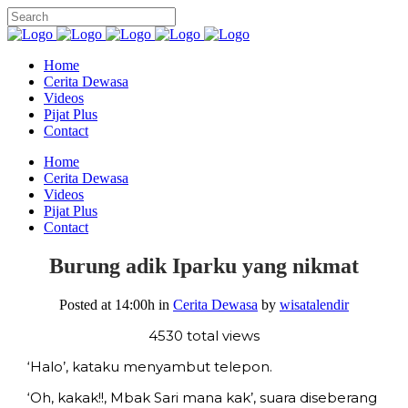
Home
Cerita Dewasa
Videos
Pijat Plus
Contact
Home
Cerita Dewasa
Videos
Pijat Plus
Contact
Burung adik Iparku yang nikmat
Posted at 14:00h
in
Cerita Dewasa
by
wisatalendir
4530 total views
‘Halo’, kataku menyambut telepon.
‘Oh, kakak!!, Mbak Sari mana kak’, suara diseberang