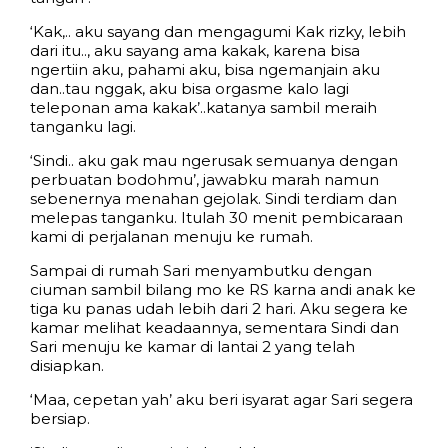
‘Kak,.. aku sayang dan mengagumi Kak rizky, lebih
dari itu.., aku sayang ama kakak, karena bisa
ngertiin aku, pahami aku, bisa ngemanjain aku
dan..tau nggak, aku bisa orgasme kalo lagi
teleponan ama kakak’..katanya sambil meraih
tanganku lagi.
‘Sindi.. aku gak mau ngerusak semuanya dengan
perbuatan bodohmu’, jawabku marah namun
sebenernya menahan gejolak. Sindi terdiam dan
melepas tanganku. Itulah 30 menit pembicaraan
kami di perjalanan menuju ke rumah.
Sampai di rumah Sari menyambutku dengan
ciuman sambil bilang mo ke RS karna andi anak ke
tiga ku panas udah lebih dari 2 hari. Aku segera ke
kamar melihat keadaannya, sementara Sindi dan
Sari menuju ke kamar di lantai 2 yang telah
disiapkan.
‘Maa, cepetan yah’ aku beri isyarat agar Sari segera
bersiap.