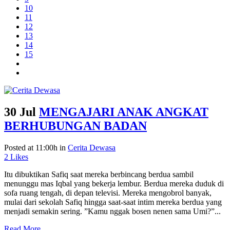
10
11
12
13
14
15
30 Jul
MENGAJARI ANAK ANGKAT
BERHUBUNGAN BADAN
Posted at 11:00h
in
Cerita Dewasa
2
Likes
Itu dibuktikan Safiq saat mereka berbincang berdua sambil
menunggu mas Iqbal yang bekerja lembur. Berdua mereka duduk di
sofa ruang tengah, di depan televisi. Mereka mengobrol banyak,
mulai dari sekolah Safiq hingga saat-saat intim mereka berdua yang
menjadi semakin sering. ”Kamu nggak bosen nenen sama Umi?”...
Read More