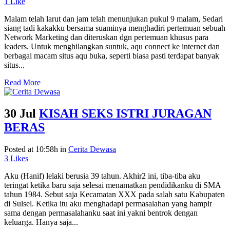
1
Like
Malam telah larut dan jam telah menunjukan pukul 9 malam, Sedari
siang tadi kakakku bersama suaminya menghadiri pertemuan sebuah
Network Marketing dan diteruskan dgn pertemuan khusus para
leaders. Untuk menghilangkan suntuk, aqu connect ke internet dan
berbagai macam situs aqu buka, seperti biasa pasti terdapat banyak
situs...
Read More
30 Jul
KISAH SEKS ISTRI JURAGAN
BERAS
Posted at 10:58h
in
Cerita Dewasa
3
Likes
Aku (Hanif) lelaki berusia 39 tahun. Akhir2 ini, tiba-tiba aku
teringat ketika baru saja selesai menamatkan pendidikanku di SMA
tahun 1984. Sebut saja Kecamatan XXX pada salah satu Kabupaten
di Sulsel. Ketika itu aku menghadapi permasalahan yang hampir
sama dengan permasalahanku saat ini yakni bentrok dengan
keluarga. Hanya saja...