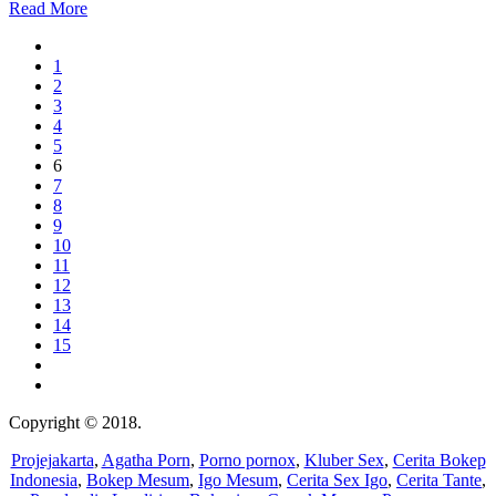
Read More
1
2
3
4
5
6
7
8
9
10
11
12
13
14
15
Copyright © 2018.
Wisatalendir
Projejakarta
,
Agatha Porn
,
Porno pornox
,
Kluber Sex
,
Cerita Bokep
Indonesia
,
Bokep Mesum
,
Igo Mesum
,
Cerita Sex Igo
,
Cerita Tante
,