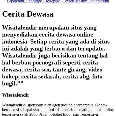
Papalendir
,
Lendirigo
,
Bokepigo
,
Cewek Mesum
,
Papamesum
Cerita Dewasa
Wisatalendir merupakan situs yang
menyediakan cerita dewasa online
indonesia. Setiap cerita yang ada di situs
ini adalah yang terbaru dan terupdate.
Wisatalendir juga berisikan tentang hal-
hal berbau pornografi seperti cerita
dewasa, cerita sex, tante girang, video
bokep, cerita sedarah, cerita abg, foto
bugil.””
Wisatalendir
Wisatalendir di sponsorin oleh
agen judi bola terpercaya
. Gobetx
beroperasi sebagai
situs judi bola
dan sudah menjadi
judi bola online
terpercaya
sejak 2006. Agent Sbobet Indonesia Terpercaya