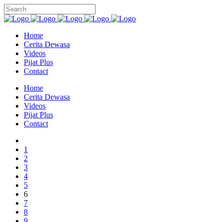
Home
Cerita Dewasa
Videos
Pijat Plus
Contact
Home
Cerita Dewasa
Videos
Pijat Plus
Contact
1
2
3
4
5
6
7
8
9