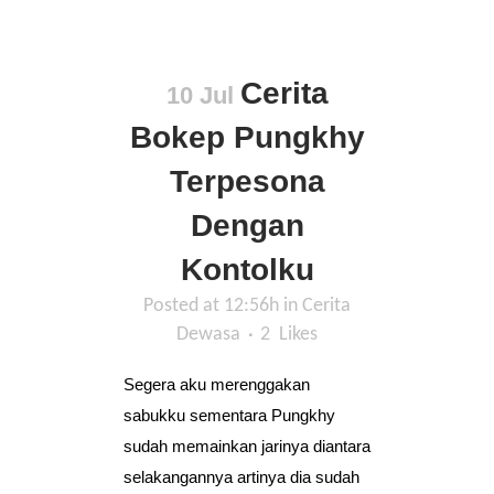
Cerita
10 Jul
Bokep Pungkhy
Terpesona
Dengan
Kontolku
Posted at 12:56h
in
Cerita
Dewasa
2
Likes
Segera aku merenggakan
sabukku sementara Pungkhy
sudah memainkan jarinya diantara
selakangannya artinya dia sudah