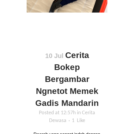
Cerita
10 Jul
Bokep
Bergambar
Ngnetot Memek
Gadis Mandarin
Posted at 12:57h
in
Cerita
Dewasa
1
Like