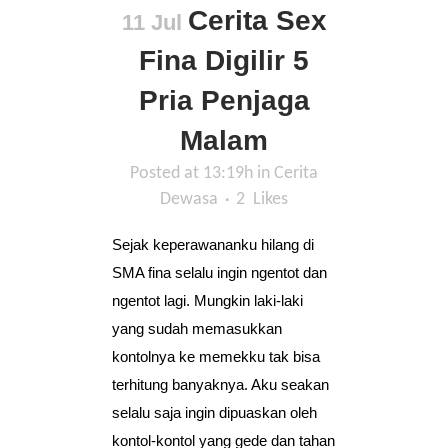
Cerita Sex
11 Jul
Fina Digilir 5
Pria Penjaga
Malam
Posted at 13:19h
in
Cerita
Dewasa
2
Likes
Sejak keperawananku hilang di
SMA fina selalu ingin ngentot dan
ngentot lagi. Mungkin laki-laki
yang sudah memasukkan
kontolnya ke memekku tak bisa
terhitung banyaknya. Aku seakan
selalu saja ingin dipuaskan oleh
kontol-kontol yang gede dan tahan