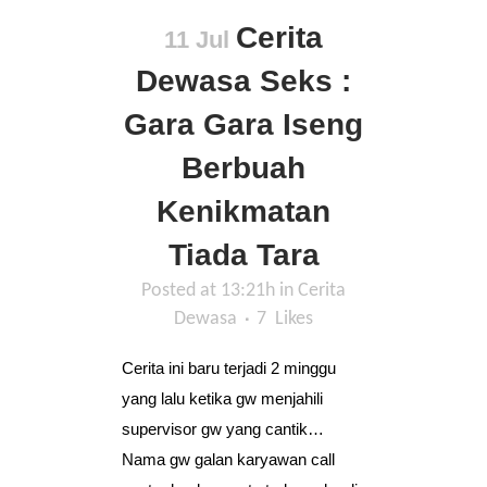
Cerita
11 Jul
Dewasa Seks :
Gara Gara Iseng
Berbuah
Kenikmatan
Tiada Tara
Posted at 13:21h
in
Cerita
Dewasa
7
Likes
Cerita ini baru terjadi 2 minggu
yang lalu ketika gw menjahili
supervisor gw yang cantik…
Nama gw galan karyawan call