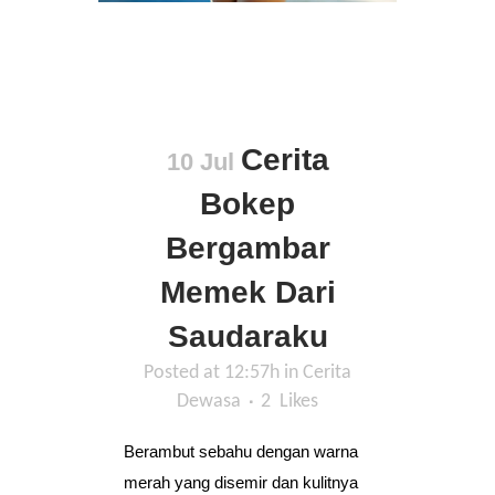
Cerita
10 Jul
Bokep
Bergambar
Memek Dari
Saudaraku
Posted at 12:57h
in
Cerita
Dewasa
2
Likes
Berambut sebahu dengan warna
merah yang disemir dan kulitnya