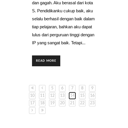
dan gagah. Aku berasal dari kota
S. Pendidikanku cukup baik, aku
selalu berhasil dengan baik dalam
tiap pelajaran, bahkan aku dapat
lulus dari perguruan tinggi dengan
IP yang sangat baik. Tetapi...
READ MORE
5
6
7
8
9
10
11
12
13
14
15
16
17
18
19
20
21
22
23