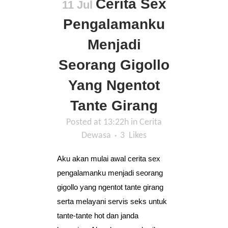
Cerita Sex
11 Jul
Pengalamanku
Menjadi
Seorang Gigollo
Yang Ngentot
Tante Girang
Posted at 13:22h
in
Cerita
Dewasa
3
Likes
Aku akan mulai awal cerita sex
pengalamanku menjadi seorang
gigollo yang ngentot tante girang
serta melayani servis seks untuk
tante-tante hot dan janda