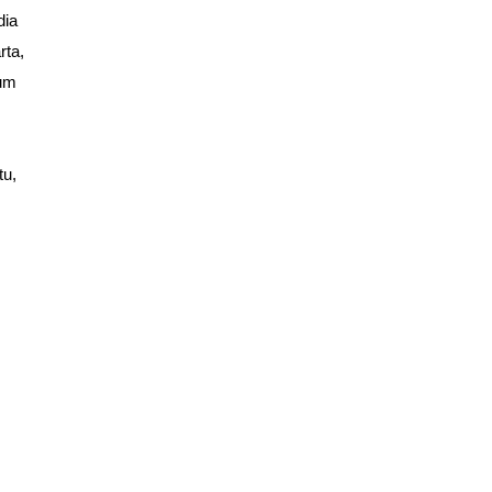
dia
rta,
lum
tu,