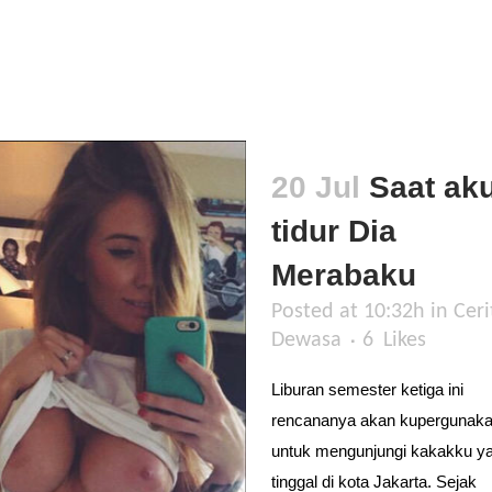
20 Jul
Saat ak
tidur Dia
Merabaku
Posted at 10:32h
in
Ceri
Dewasa
6
Likes
Liburan semester ketiga ini
rencananya akan kupergunak
untuk mengunjungi kakakku y
tinggal di kota Jakarta. Sejak