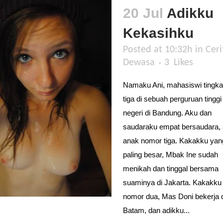
20 Jul
Adikku
Kekasihku
Posted at 10:32h
in
Ceri
Dewasa
3
Likes
Namaku Ani, mahasiswi tingka
tiga di sebuah perguruan tinggi
negeri di Bandung. Aku dan
saudaraku empat bersaudara,
anak nomor tiga. Kakakku yan
paling besar, Mbak Ine sudah
menikah dan tinggal bersama
suaminya di Jakarta. Kakakku
nomor dua, Mas Doni bekerja 
Batam, dan adikku...