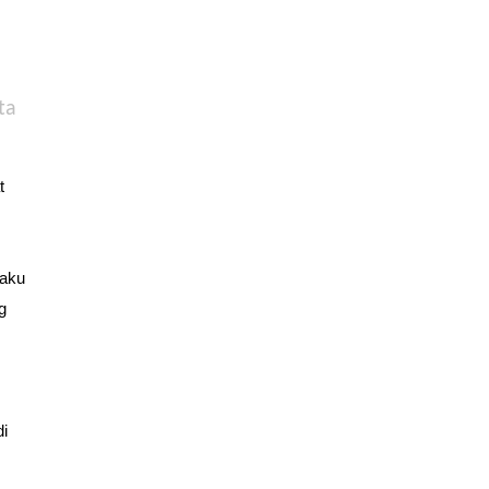
ta
t
 aku
g
di