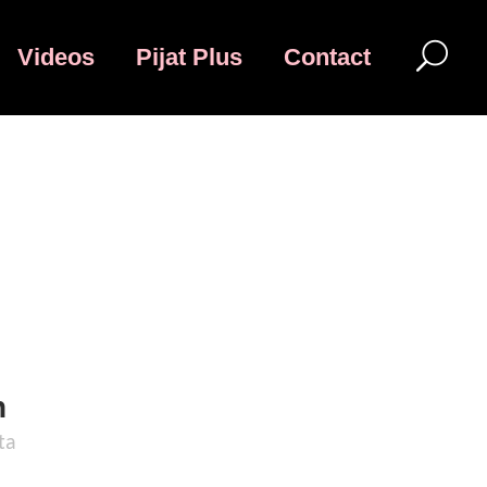
Videos
Pijat Plus
Contact
4
15
16
17
18
19
n
ta