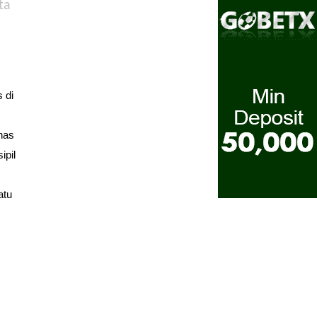
ta
 di
inas
ipil
atu