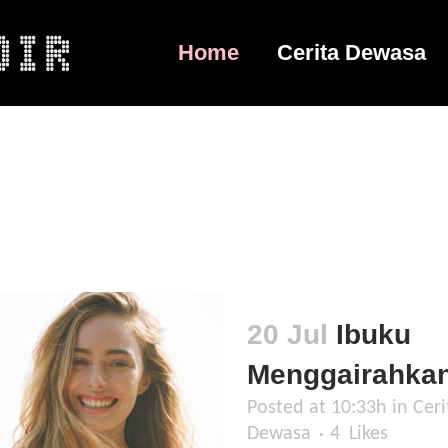
Home
Cerita Dewasa
6
7
8
9
10
11
12
13
1
20 Jul
Ibuku
Menggairahka
Posted at 10:33h
in
Ceri
Dewasa
4
Likes