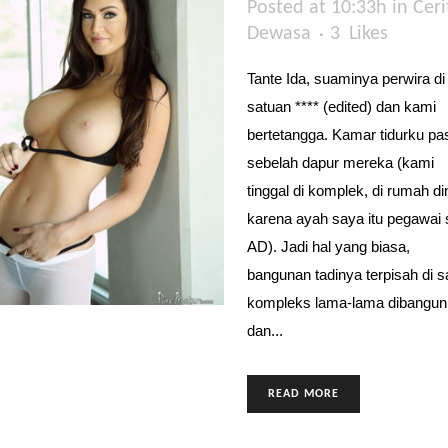
Posted at 10:33h
in
Ceri
Dewasa
3
Likes
Tante Ida, suaminya perwira di
satuan **** (edited) dan kami
bertetangga. Kamar tidurku pas
sebelah dapur mereka (kami
tinggal di komplek, di rumah d
karena ayah saya itu pegawai s
AD). Jadi hal yang biasa,
bangunan tadinya terpisah di s
kompleks lama-lama dibangun
dan...
READ MORE