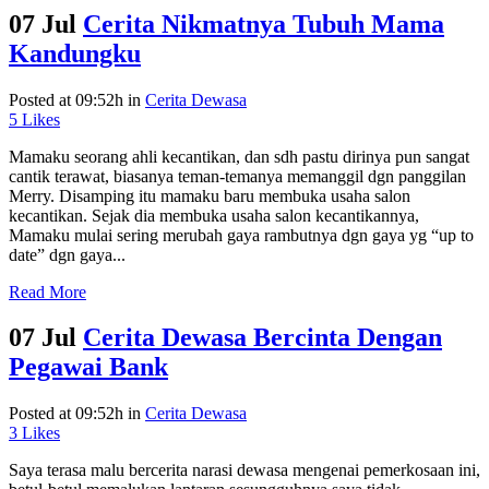
07 Jul
Cerita Nikmatnya Tubuh Mama
Kandungku
Posted at 09:52h
in
Cerita Dewasa
5
Likes
Mamaku seorang ahli kecantikan, dan sdh pastu dirinya pun sangat
cantik terawat, biasanya teman-temanya memanggil dgn panggilan
Merry. Disamping itu mamaku baru membuka usaha salon
kecantikan. Sejak dia membuka usaha salon kecantikannya,
Mamaku mulai sering merubah gaya rambutnya dgn gaya yg “up to
date” dgn gaya...
Read More
07 Jul
Cerita Dewasa Bercinta Dengan
Pegawai Bank
Posted at 09:52h
in
Cerita Dewasa
3
Likes
Saya terasa malu bercerita narasi dewasa mengenai pemerkosaan ini,