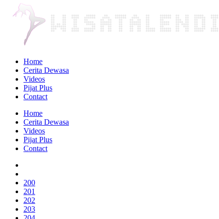
Home
Cerita Dewasa
Videos
Pijat Plus
Contact
Home
Cerita Dewasa
Videos
Pijat Plus
Contact
200
201
202
203
204