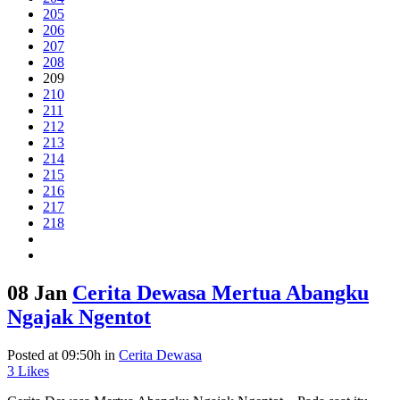
205
206
207
208
209
210
211
212
213
214
215
216
217
218
08 Jan
Cerita Dewasa Mertua Abangku
Ngajak Ngentot
Posted at 09:50h
in
Cerita Dewasa
3
Likes