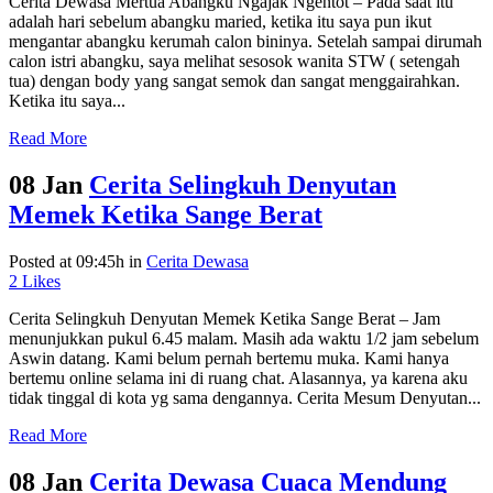
Cerita Dewasa Mertua Abangku Ngajak Ngentot – Pada saat itu
adalah hari sebelum abangku maried, ketika itu saya pun ikut
mengantar abangku kerumah calon bininya. Setelah sampai dirumah
calon istri abangku, saya melihat sesosok wanita STW ( setengah
tua) dengan body yang sangat semok dan sangat menggairahkan.
Ketika itu saya...
Read More
08 Jan
Cerita Selingkuh Denyutan
Memek Ketika Sange Berat
Posted at 09:45h
in
Cerita Dewasa
2
Likes
Cerita Selingkuh Denyutan Memek Ketika Sange Berat – Jam
menunjukkan pukul 6.45 malam. Masih ada waktu 1/2 jam sebelum
Aswin datang. Kami belum pernah bertemu muka. Kami hanya
bertemu online selama ini di ruang chat. Alasannya, ya karena aku
tidak tinggal di kota yg sama dengannya. Cerita Mesum Denyutan...
Read More
08 Jan
Cerita Dewasa Cuaca Mendung