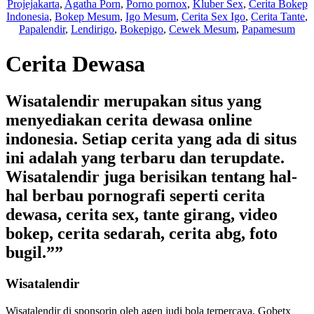
Projejakarta
,
Agatha Porn
,
Porno pornox
,
Kluber Sex
,
Cerita Bokep
Indonesia
,
Bokep Mesum
,
Igo Mesum
,
Cerita Sex Igo
,
Cerita Tante
,
Papalendir
,
Lendirigo
,
Bokepigo
,
Cewek Mesum
,
Papamesum
Cerita Dewasa
Wisatalendir merupakan situs yang
menyediakan cerita dewasa online
indonesia. Setiap cerita yang ada di situs
ini adalah yang terbaru dan terupdate.
Wisatalendir juga berisikan tentang hal-
hal berbau pornografi seperti cerita
dewasa, cerita sex, tante girang, video
bokep, cerita sedarah, cerita abg, foto
bugil.””
Wisatalendir
Wisatalendir di sponsorin oleh
agen judi bola terpercaya
. Gobetx