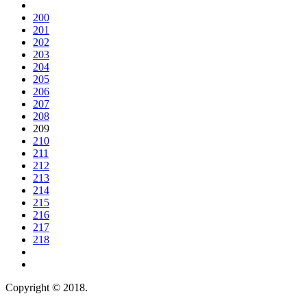
200
201
202
203
204
205
206
207
208
209
210
211
212
213
214
215
216
217
218
Copyright © 2018.
Wisatalendir