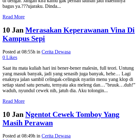
di dengar. Jangan kira kamu gak pernah latihan jadi maennnya
bagus ya.???ujaraku. Dinda...
Read More
10 Jan
Merasakan Keperawanan Vina Di
Kampus Sepi
Posted at 08:55h
in
Cerita Dewasa
0
Likes
Saat itu mata kuliah hari ini bener-bener malesin, full teori. Untung
yang masuk banyak, jadi yang senasib juga banyak, hehe… Lagi
enaknya jalan sambil celingak-celinguk nyariin menu yang klop di
setiap stand satu persatu, ternyata aku meleng dan…”bruuk…duh!”
waduh, nyundul cewek nih, jatuh dia. Aku tolongin...
Read More
10 Jan
Ngentot Cewek Tomboy Yang
Masih Perawan
Posted at 08:49h
in
Cerita Dewasa