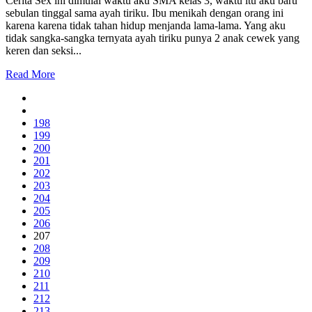
Cerita Sex ini dimulai waktu aku SMA kelas 3, waktu itu aku baru
sebulan tinggal sama ayah tiriku. Ibu menikah dengan orang ini
karena karena tidak tahan hidup menjanda lama-lama. Yang aku
tidak sangka-sangka ternyata ayah tiriku punya 2 anak cewek yang
keren dan seksi...
Read More
198
199
200
201
202
203
204
205
206
207
208
209
210
211
212
213