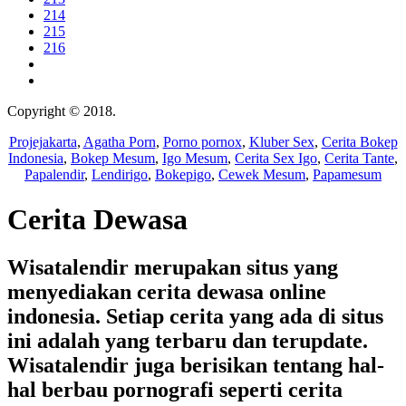
214
215
216
Copyright © 2018.
Wisatalendir
Projejakarta
,
Agatha Porn
,
Porno pornox
,
Kluber Sex
,
Cerita Bokep
Indonesia
,
Bokep Mesum
,
Igo Mesum
,
Cerita Sex Igo
,
Cerita Tante
,
Papalendir
,
Lendirigo
,
Bokepigo
,
Cewek Mesum
,
Papamesum
Cerita Dewasa
Wisatalendir merupakan situs yang
menyediakan cerita dewasa online
indonesia. Setiap cerita yang ada di situs
ini adalah yang terbaru dan terupdate.
Wisatalendir juga berisikan tentang hal-
hal berbau pornografi seperti cerita