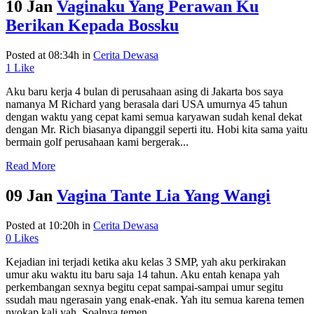
10 Jan
Vaginaku Yang Perawan Ku
Berikan Kepada Bossku
Posted at 08:34h
in
Cerita Dewasa
1
Like
Aku baru kerja 4 bulan di perusahaan asing di Jakarta bos saya
namanya M Richard yang berasala dari USA umurnya 45 tahun
dengan waktu yang cepat kami semua karyawan sudah kenal dekat
dengan Mr. Rich biasanya dipanggil seperti itu. Hobi kita sama yaitu
bermain golf perusahaan kami bergerak...
Read More
09 Jan
Vagina Tante Lia Yang Wangi
Posted at 10:20h
in
Cerita Dewasa
0
Likes
Kejadian ini terjadi ketika aku kelas 3 SMP, yah aku perkirakan
umur aku waktu itu baru saja 14 tahun. Aku entah kenapa yah
perkembangan sexnya begitu cepat sampai-sampai umur segitu
ssudah mau ngerasain yang enak-enak. Yah itu semua karena temen
nyokap kali yah, Soalnya temen...