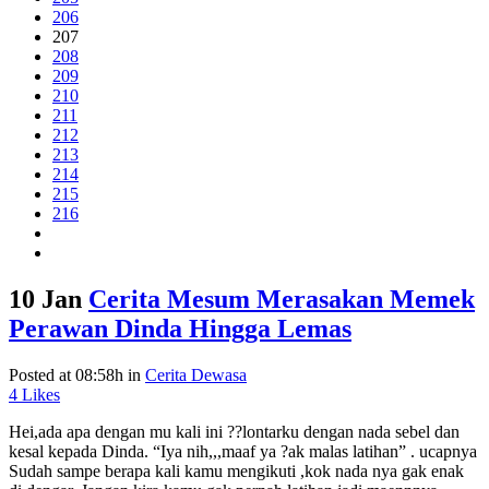
206
207
208
209
210
211
212
213
214
215
216
10 Jan
Cerita Mesum Merasakan Memek
Perawan Dinda Hingga Lemas
Posted at 08:58h
in
Cerita Dewasa
4
Likes
Hei,ada apa dengan mu kali ini ??lontarku dengan nada sebel dan
kesal kepada Dinda. “Iya nih,,,maaf ya ?ak malas latihan” . ucapnya
Sudah sampe berapa kali kamu mengikuti ,kok nada nya gak enak