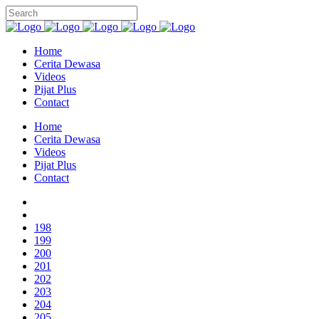
Home
Cerita Dewasa
Videos
Pijat Plus
Contact
Home
Cerita Dewasa
Videos
Pijat Plus
Contact
198
199
200
201
202
203
204
205