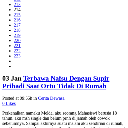
213
214
215
216
217
218
219
220
221
222
223
03 Jan
Terbawa Nafsu Dengan Supir
Pribadi Saat Ortu Tidak Di Rumah
Posted at 09:55h
in
Cerita Dewasa
0
Likes
Perkenalkan namaku Melda, aku seorang Mahasiswi berusia 18
tahun, aku msh single dan belum prnh di jamah oleh cowok
sebelumnya. Sampai akhirnya suatu malam aku sendirian di rumah,