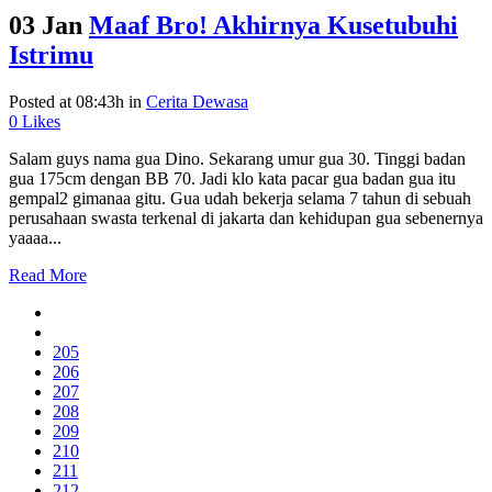
03 Jan
Maaf Bro! Akhirnya Kusetubuhi
Istrimu
Posted at 08:43h
in
Cerita Dewasa
0
Likes
Salam guys nama gua Dino. Sekarang umur gua 30. Tinggi badan
gua 175cm dengan BB 70. Jadi klo kata pacar gua badan gua itu
gempal2 gimanaa gitu. Gua udah bekerja selama 7 tahun di sebuah
perusahaan swasta terkenal di jakarta dan kehidupan gua sebenernya
yaaaa...
Read More
205
206
207
208
209
210
211
212