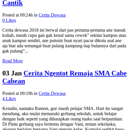
Cantik
Posted at 09:24h
in
Cerita Dewasa
0
Likes
Cerita dewasa 2018 ini berwal dari pas pertama-pertama ane masuk
kuliah, masih cupu gan gak kenal sama cewek” sekitar kampus atau
anak kampus sendiri, ane putusin buat nyari pacar dikota asal ane
aja biar ada semangat buat pulang kampung tiap bulannya dari pada
gak pulang”...
Read More
03 Jan
Cerita Ngentot Remaja SMA Cabe
Cabean
Posted at 09:19h
in
Cerita Dewasa
4
Likes
Kenalin, namaku Ramon, gue masih pelajar SMA. Hari itu sangat
mendung, aku mulai memasuki gerbang sekolah, untuk belajar
dengan baik seperti yang diharapkan orang tuaku saat berpamitan.
Di Pintu gerbang saya bertemu dengan Vani, teman sekelasku,
akupun berjalan bersama Vani menuju kelas. Kumulai sedikit basa-