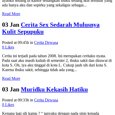
ayahku sedang di kantor sedangkan ibuku sedang ikut seminar yang
ada hanya aku dan sopirku yang sekaligus sebagai...
Read More
03 Jan
Cerita Sex Sedarah Mulusnya
Kulit Sepupuku
Posted at 09:45h
in
Cerita Dewasa
0
Likes
Cerita ini terjadi pada tahun 2008. Ini merupakan ceritaku nyata.
Pada saat aku masih kuliah di semester 2, ibuku sakit dan dirawat di
kota S. Oh, iya aku tinggal di kota L. Cukup jauh sih dari kota S.
Karena ibuku sakit, sehingga tidak ada yang...
Read More
03 Jan
Muridku Kekasih Hatiku
Posted at 09:33h
in
Cerita Dewasa
0
Likes
Kenapa lagi sih kamu ? “ tanyaku dengan nada sinis kepada