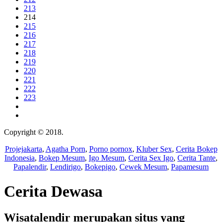
213
214
215
216
217
218
219
220
221
222
223
Copyright © 2018.
Wisatalendir
Projejakarta
,
Agatha Porn
,
Porno pornox
,
Kluber Sex
,
Cerita Bokep
Indonesia
,
Bokep Mesum
,
Igo Mesum
,
Cerita Sex Igo
,
Cerita Tante
,
Papalendir
,
Lendirigo
,
Bokepigo
,
Cewek Mesum
,
Papamesum
Cerita Dewasa
Wisatalendir merupakan situs yang