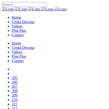
Home
Cerita Dewasa
Videos
Pijat Plus
Contact
Home
Cerita Dewasa
Videos
Pijat Plus
Contact
205
206
207
208
209
210
211
212