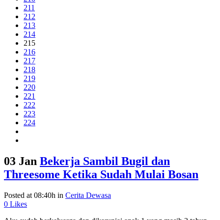
211
212
213
214
215
216
217
218
219
220
221
222
223
224
03 Jan
Bekerja Sambil Bugil dan
Threesome Ketika Sudah Mulai Bosan
Posted at 08:40h
in
Cerita Dewasa
0
Likes