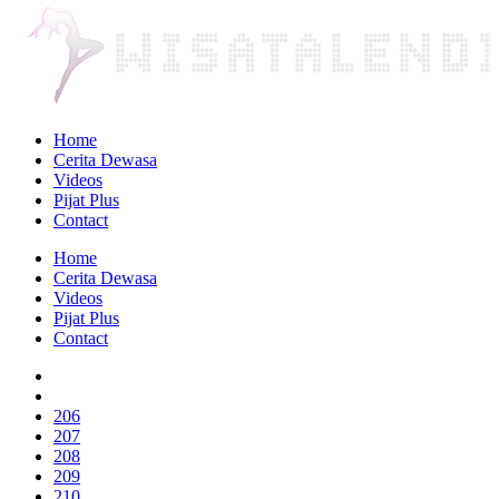
Home
Cerita Dewasa
Videos
Pijat Plus
Contact
Home
Cerita Dewasa
Videos
Pijat Plus
Contact
206
207
208
209
210