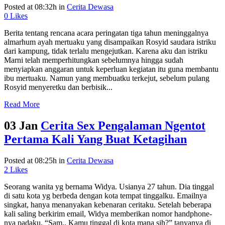
Posted at 08:32h
in
Cerita Dewasa
0
Likes
Berita tentang rencana acara peringatan tiga tahun meninggalnya
almarhum ayah mertuaku yang disampaikan Rosyid saudara istriku
dari kampung, tidak terlalu mengejutkan. Karena aku dan istriku
Marni telah memperhitungkan sebelumnya hingga sudah
menyiapkan anggaran untuk keperluan kegiatan itu guna membantu
ibu mertuaku. Namun yang membuatku terkejut, sebelum pulang
Rosyid menyeretku dan berbisik...
Read More
03 Jan
Cerita Sex Pengalaman Ngentot
Pertama Kali Yang Buat Ketagihan
Posted at 08:25h
in
Cerita Dewasa
2
Likes
Seorang wanita yg bernama Widya. Usianya 27 tahun. Dia tinggal
di satu kota yg berbeda dengan kota tempat tinggalku. Emailnya
singkat, hanya menanyakan kebenaran ceritaku. Setelah beberapa
kali saling berkirim email, Widya memberikan nomor handphone-
nya padaku. “Sam.. Kamu tinggal di kota mana sih?” tanyanya di