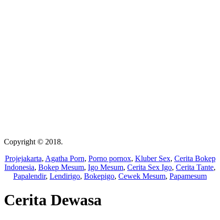
Copyright © 2018.
Wisatalendir
Projejakarta
,
Agatha Porn
,
Porno pornox
,
Kluber Sex
,
Cerita Bokep
Indonesia
,
Bokep Mesum
,
Igo Mesum
,
Cerita Sex Igo
,
Cerita Tante
,
Papalendir
,
Lendirigo
,
Bokepigo
,
Cewek Mesum
,
Papamesum
Cerita Dewasa