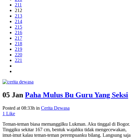
211
212
213
214
215
216
217
218
219
220
221
05 Jan
Paha Mulus Bu Guru Yang Seksi
Posted at 08:33h
in
Cerita Dewasa
1
Like
Teman-teman biasa memanggilku Lukman. Aku tinggal di Bogor.
Tinggiku sekitar 167 cm, bentuk wajahku tidak mengecewakan,
imut-imut kalau teman-teman perempuanku bilang. Langsung saja