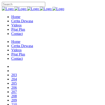
Home
Cerita Dewasa
Videos
Pijat Plus
Contact
Home
Cerita Dewasa
Videos
Pijat Plus
Contact
203
204
205
206
207
208
209
210