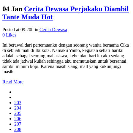
04 Jan
Cerita Dewasa Perjakaku Diambil
Tante Muda Hot
Posted at 09:20h
in
Cerita Dewasa
0
Likes
Ini berawal dari pertemuanku dengan seorang wanita bernama Cika
di sebuah mall di Ibukota. Namaku Yanto, kegiatan sehari-hariku
adalah sebagai seorang mahasiswa, kebetulan hari itu aku sedang
tidak ada jadwal kuliah sehingga aku memutuskan untuk bersantai
sambil minum kopi. Karena masih siang, mall yang kukunjungi
masih...
Read More
203
204
205
206
207
208