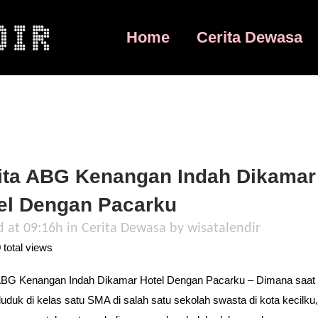
Home
Cerita Dewasa
ita ABG Kenangan Indah Dikamar
el Dengan Pacarku
d at 09:16h
in
Cerita Dewasa
by
wisatalendir
total views
ABG Kenangan Indah Dikamar Hotel Dengan Pacarku – Dimana saat 
uduk di kelas satu SMA di salah satu sekolah swasta di kota kecilku