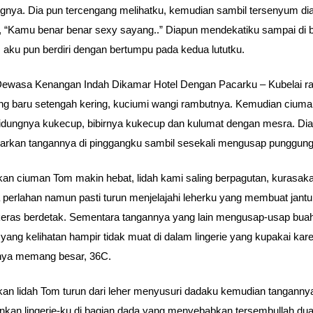
gnya. Dia pun tercengang melihatku, kemudian sambil tersenyum di
, “Kamu benar benar sexy sayang..” Diapun mendekatiku sampai di b
, aku pun berdiri dengan bertumpu pada kedua lututku.
Dewasa Kenangan Indah Dikamar Hotel Dengan Pacarku – Kubelai r
g baru setengah kering, kuciumi wangi rambutnya. Kemudian cium
hidungnya kukecup, bibirnya kukecup dan kulumat dengan mesra. Dia
arkan tangannya di pinggangku sambil sesekali mengusap punggung
an ciuman Tom makin hebat, lidah kami saling berpagutan, kurasak
a perlahan namun pasti turun menjelajahi leherku yang membuat jant
eras berdetak. Sementara tangannya yang lain mengusap-usap bua
yang kelihatan hampir tidak muat di dalam lingerie yang kupakai kar
nya memang besar, 36C.
an lidah Tom turun dari leher menyusuri dadaku kemudian tanganny
kan lingerie-ku di bagian dada yang menyebabkan tersembullah dua