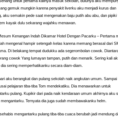
senang untuk pertama kalinya masuk sekolah, dulunya aku mempun
ang gemuk mungkin karena penyakit liverku aku menjadi kurus dan
g, aku semakin pede saat mengenakan baju putih abu abu, dan pipiki 
em kayak dulu sekarang wajahku menawan.
 Mesum Kenangan Indah Dikamar Hotel Dengan Pacarku – Pertama 
ah mengenal hampir setengah kelas karena memang berasal dari 
ma. Di belakang tempat dudukku ada segerombolan cowok. Diantar
rang cowok Yang lumayan tampan, putih dan menarik. Sering kali a
dia sering memperhatikanku secara diam-diam.
hari aku berangkat dan pulang sekolah naik angkutan umum. Sampai
eusai pelajaran tiba-tiba Tom mendekatiku. Dia menawarkan untuk
arku pulang. Kupikir dari pada naik kendaraan umum akhirnya aku s
a mengantarku. Ternyata dia juga sudah membawakanku helm.
u sehabis mengantarku pulang tiba-tiba cuaca berubah jadi mendung 