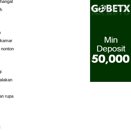
 hangat
h
n
 kamar
 nonton
i
alakan
an rupa
i