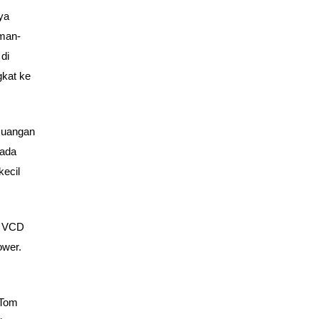
ya
eman-
di
gkat ke
Ruangan
 ada
kecil
an VCD
ower.
 Tom