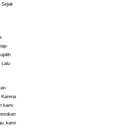
 Sejak
a
iap-
upilih
 Lalu
kan
. Karena
n kami
keesokan
gu, kami