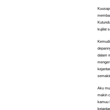
Kuusap-
membas
Kutundu
kujilat
Kemudia
depanny
dalam m
mengera
kejanta
semakin
Aku mul
makin c
kamuu b
kejanta