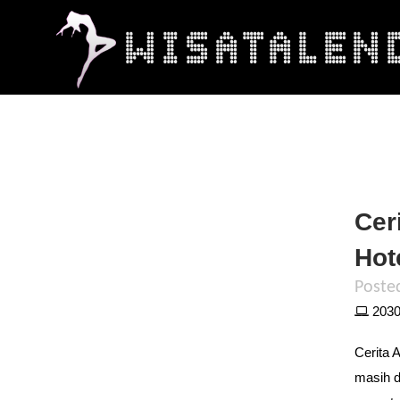
Cer
Hot
Poste
2030 
Cerita 
masih d