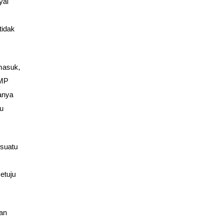
yai
tidak
masuk,
SMP
anya
ku
 suatu
etuju
dan