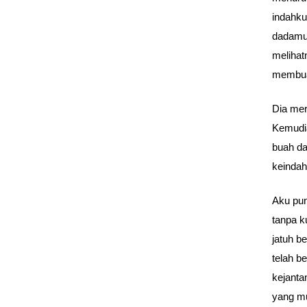
indahku
dadamu 
melihat
membuat
Dia mer
Kemudia
buah da
keindah
Aku pun
tanpa k
jatuh b
telah b
kejanta
yang mu