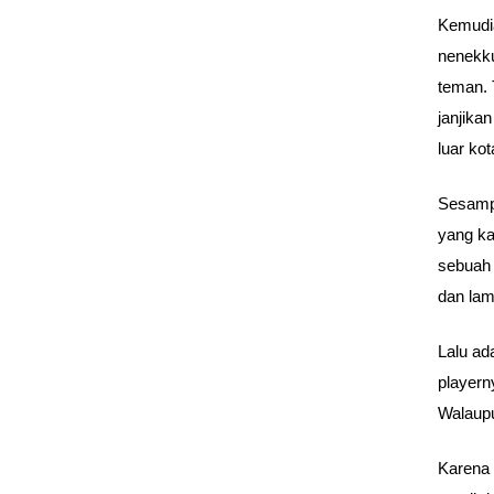
Kemudia
nenekku
teman. 
janjika
luar ko
Sesampa
yang ka
sebuah 
dan lam
Lalu ad
playern
Walaupu
Karena 