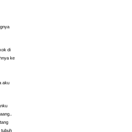
ngnya
kok di
uhnya ke
a aku
anku
aang..
tang
 tubuh