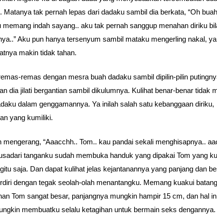
. Matanya tak pernah lepas dari dadaku sambil dia berkata, “Oh bua
memang indah sayang.. aku tak pernah sanggup menahan diriku bil
nya..” Aku pun hanya tersenyum sambil mataku mengerling nakal, y
nya makin tidak tahan.
emas-remas dengan mesra buah dadaku sambil dipilin-pilin putingny
n dia jilati bergantian sambil dikulumnya. Kulihat benar-benar tidak 
daku dalam genggamannya. Ya inilah salah satu kebanggaan diriku,
an yang kumiliki.
 mengerang, “Aaacchh.. Tom.. kau pandai sekali menghisapnya.. aa
usadari tanganku sudah membuka handuk yang dipakai Tom yang ku
egitu saja. Dan dapat kulihat jelas kejantanannya yang panjang dan b
erdiri dengan tegak seolah-olah menantangku. Memang kuakui batan
nan Tom sangat besar, panjangnya mungkin hampir 15 cm, dan hal in
ngkin membuatku selalu ketagihan untuk bermain seks dengannya.