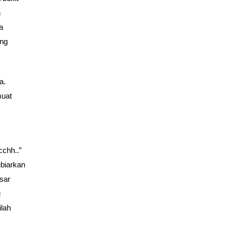
h
a
ang
a.
muat
cchh..”
biarkan
esar
g
ilah