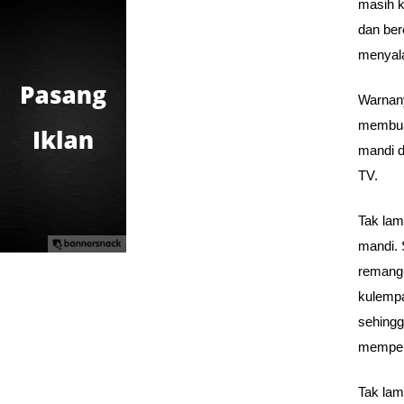
masih k
dan ber
menyala
Warnany
membuat
mandi d
TV.
Tak lam
mandi. 
remang-
kulempa
sehingg
memperh
Tak lam