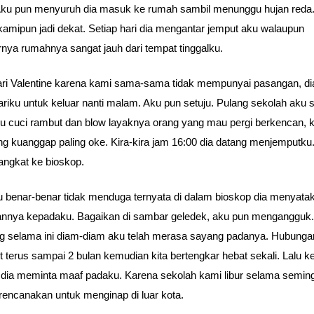
Aku pun menyuruh dia masuk ke rumah sambil menunggu hujan reda.
u kamipun jadi dekat. Setiap hari dia mengantar jemput aku walaupun
nya rumahnya sangat jauh dari tempat tinggalku.
ri Valentine karena kami sama-sama tidak mempunyai pasangan, di
iku untuk keluar nanti malam. Aku pun setuju. Pulang sekolah aku s
ku cuci rambut dan blow layaknya orang yang mau pergi berkencan, k
ng kuanggap paling oke. Kira-kira jam 16:00 dia datang menjemputku.
rangkat ke bioskop.
 benar-benar tidak menduga ternyata di dalam bioskop dia menyata
nnya kepadaku. Bagaikan di sambar geledek, aku pun mengangguk
 selama ini diam-diam aku telah merasa sayang padanya. Hubunga
ut terus sampai 2 bulan kemudian kita bertengkar hebat sekali. Lalu 
 dia meminta maaf padaku. Karena sekolah kami libur selama semin
encanakan untuk menginap di luar kota.