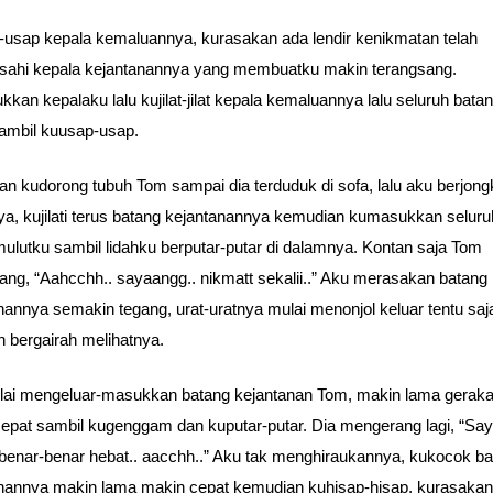
usap kepala kemaluannya, kurasakan ada lendir kenikmatan telah
ahi kepala kejantanannya yang membuatku makin terangsang.
kkan kepalaku lalu kujilat-jilat kepala kemaluannya lalu seluruh bata
 sambil kuusap-usap.
n kudorong tubuh Tom sampai dia terduduk di sofa, lalu aku berjong
a, kujilati terus batang kejantanannya kemudian kumasukkan selur
ulutku sambil lidahku berputar-putar di dalamnya. Kontan saja Tom
ng, “Aahcchh.. sayaangg.. nikmatt sekalii..” Aku merasakan batang
nannya semakin tegang, urat-uratnya mulai menonjol keluar tentu saj
 bergairah melihatnya.
ai mengeluar-masukkan batang kejantanan Tom, makin lama gerak
epat sambil kugenggam dan kuputar-putar. Dia mengerang lagi, “Say
enar-benar hebat.. aacchh..” Aku tak menghiraukannya, kukocok ba
nannya makin lama makin cepat kemudian kuhisap-hisap, kurasakan