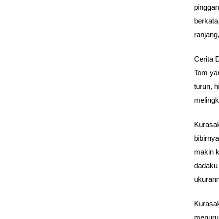
pinggan
berkata
ranjang
Cerita 
Tom yan
turun, 
melingk
Kurasak
bibirny
makin k
dadaku 
ukuran
Kurasak
menurun