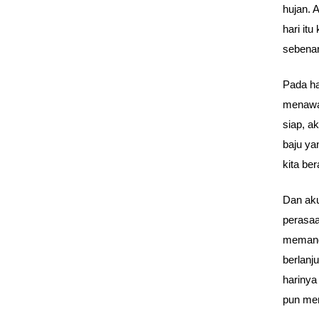
hujan. 
hari it
sebenar
Pada ha
menawar
siap, a
baju ya
kita be
Dan aku
perasaa
memang
berlanj
harinya
pun mer