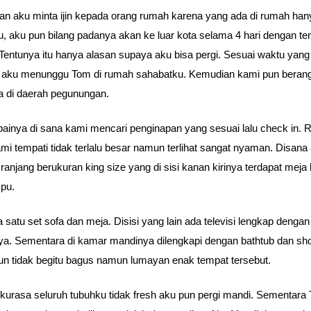
n aku minta ijin kepada orang rumah karena yang ada di rumah han
, aku pun bilang padanya akan ke luar kota selama 4 hari dengan t
Tentunya itu hanya alasan supaya aku bisa pergi. Sesuai waktu yang 
n aku menunggu Tom di rumah sahabatku. Kemudian kami pun beran
ta di daerah pegunungan.
inya di sana kami mencari penginapan yang sesuai lalu check in. 
mi tempati tidak terlalu besar namun terlihat sangat nyaman. Disana
ranjang berukuran king size yang di sisi kanan kirinya terdapat meja 
pu.
a satu set sofa dan meja. Disisi yang lain ada televisi lengkap deng
ya. Sementara di kamar mandinya dilengkapi dengan bathtub dan sh
n tidak begitu bagus namun lumayan enak tempat tersebut.
kurasa seluruh tubuhku tidak fresh aku pun pergi mandi. Sementara