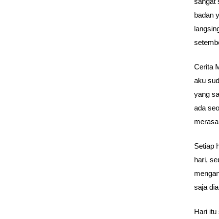
sangat 
badan y
langsin
setemb
Cerita
aku sud
yang sa
ada seo
merasa 
Setiap 
hari, s
mengant
saja di
Hari it