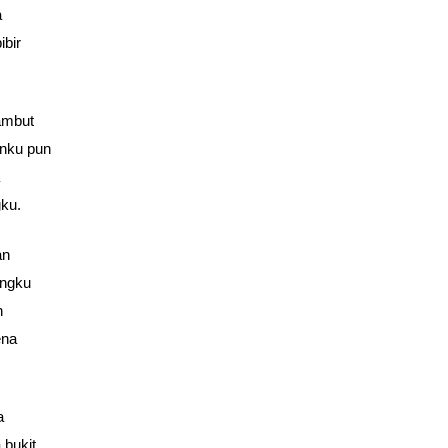
a
ibir
ambut
anku pun
ku.
an
ungku
h
ena
a
 bukit