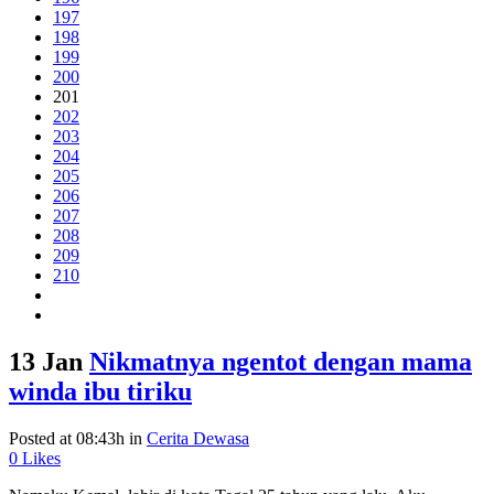
197
198
199
200
201
202
203
204
205
206
207
208
209
210
13 Jan
Nikmatnya ngentot dengan mama
winda ibu tiriku
Posted at 08:43h
in
Cerita Dewasa
0
Likes