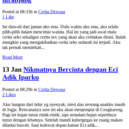
Posted at 08:33h
in
Cerita Dewasa
1
Like
Ini diawali dari jaman aku sma. Dulu waktu aku sma, aku selalu
pilih-pilih dalam mencintai wanita. Hal ini yang jadi awal mula
cerita seks sekaligus cerita sex yang akan aku ceritakan disini. Itulah
mungkin yang mengakibatkan cerita seks sedarah ini terjadi. Aku
tak pernah mendekati...
Read More
13 Jan
Nikmatnya Bercinta dengan Eci
Adik Iparku
Posted at 08:29h
in
Cerita Dewasa
2
Likes
Aku bangun dari tidur yg nyenyak, isteri dan seorang anakku masih
di Jogja. Rencananya sore ini aku akan menjemput di Cengkareng.
Pagi ini hujan turun rintik-rintik, tapi semalam hujan sepertinya
turun dengan lebatnya. Setelah mandi kubergegas ke ruang makan
dilantai bawah. Saat kulewat depan kamar Eci adik...