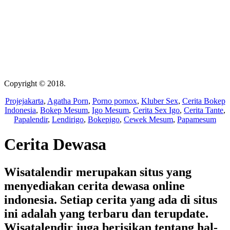
Copyright © 2018.
Wisatalendir
Projejakarta
,
Agatha Porn
,
Porno pornox
,
Kluber Sex
,
Cerita Bokep
Indonesia
,
Bokep Mesum
,
Igo Mesum
,
Cerita Sex Igo
,
Cerita Tante
,
Papalendir
,
Lendirigo
,
Bokepigo
,
Cewek Mesum
,
Papamesum
Cerita Dewasa
Wisatalendir merupakan situs yang
menyediakan cerita dewasa online
indonesia. Setiap cerita yang ada di situs
ini adalah yang terbaru dan terupdate.
Wisatalendir juga berisikan tentang hal-