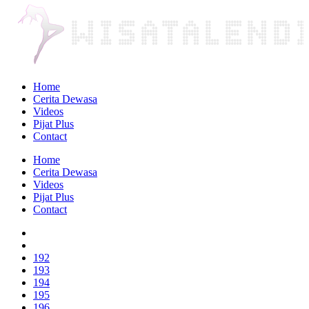
Home
Cerita Dewasa
Videos
Pijat Plus
Contact
Home
Cerita Dewasa
Videos
Pijat Plus
Contact
192
193
194
195
196