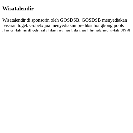
Wisatalendir
Wisatalendir di sponsorin oleh GOSDSB. GOSDSB menyediakan
pasaran togel
. Gobetx jua menyediakan
prediksi hongkong pools
dan sudah professional dalam mengelola
togel hongkong
sejak 2006