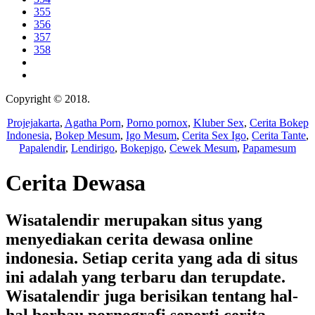
355
356
357
358
Copyright © 2018.
Wisatalendir
Projejakarta
,
Agatha Porn
,
Porno pornox
,
Kluber Sex
,
Cerita Bokep
Indonesia
,
Bokep Mesum
,
Igo Mesum
,
Cerita Sex Igo
,
Cerita Tante
,
Papalendir
,
Lendirigo
,
Bokepigo
,
Cewek Mesum
,
Papamesum
Cerita Dewasa
Wisatalendir merupakan situs yang
menyediakan cerita dewasa online
indonesia. Setiap cerita yang ada di situs
ini adalah yang terbaru dan terupdate.
Wisatalendir juga berisikan tentang hal-