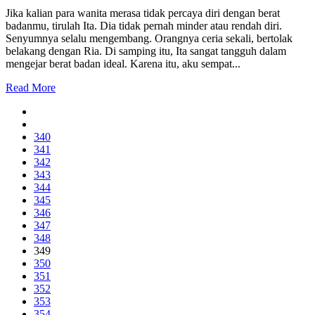
Jika kalian para wanita merasa tidak percaya diri dengan berat
badanmu, tirulah Ita. Dia tidak pernah minder atau rendah diri.
Senyumnya selalu mengembang. Orangnya ceria sekali, bertolak
belakang dengan Ria. Di samping itu, Ita sangat tangguh dalam
mengejar berat badan ideal. Karena itu, aku sempat...
Read More
340
341
342
343
344
345
346
347
348
349
350
351
352
353
354