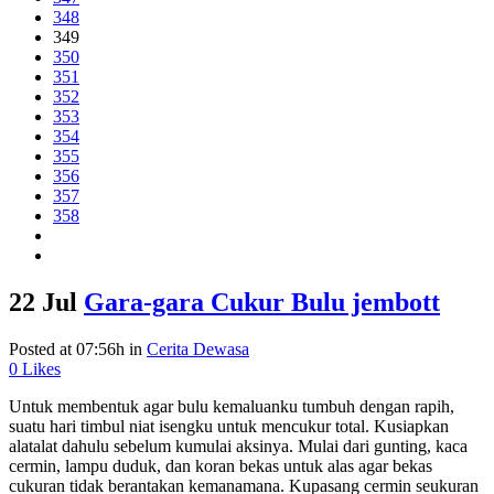
348
349
350
351
352
353
354
355
356
357
358
22 Jul
Gara-gara Cukur Bulu jembott
Posted at 07:56h
in
Cerita Dewasa
0
Likes
Untuk membentuk agar bulu kemaluanku tumbuh dengan rapih,
suatu hari timbul niat isengku untuk mencukur total. Kusiapkan
alatalat dahulu sebelum kumulai aksinya. Mulai dari gunting, kaca
cermin, lampu duduk, dan koran bekas untuk alas agar bekas
cukuran tidak berantakan kemanamana. Kupasang cermin seukuran