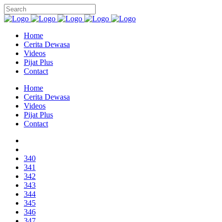
Home
Cerita Dewasa
Videos
Pijat Plus
Contact
Home
Cerita Dewasa
Videos
Pijat Plus
Contact
340
341
342
343
344
345
346
347