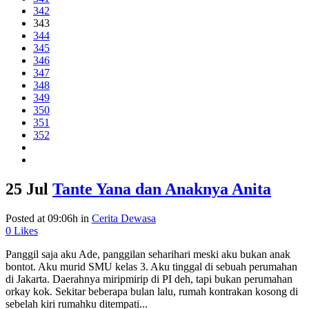
342
343
344
345
346
347
348
349
350
351
352
25 Jul
Tante Yana dan Anaknya Anita
Posted at 09:06h
in
Cerita Dewasa
0
Likes
Panggil saja aku Ade, panggilan seharihari meski aku bukan anak
bontot. Aku murid SMU kelas 3. Aku tinggal di sebuah perumahan
di Jakarta. Daerahnya miripmirip di PI deh, tapi bukan perumahan
orkay kok. Sekitar beberapa bulan lalu, rumah kontrakan kosong di
sebelah kiri rumahku ditempati...