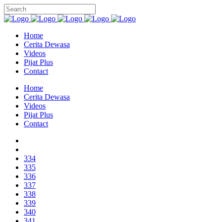
Home
Cerita Dewasa
Videos
Pijat Plus
Contact
Home
Cerita Dewasa
Videos
Pijat Plus
Contact
334
335
336
337
338
339
340
341