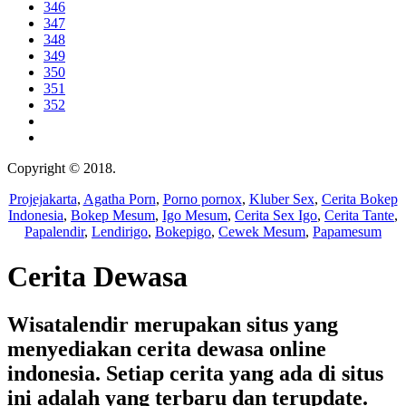
346
347
348
349
350
351
352
Copyright © 2018.
Wisatalendir
Projejakarta
,
Agatha Porn
,
Porno pornox
,
Kluber Sex
,
Cerita Bokep
Indonesia
,
Bokep Mesum
,
Igo Mesum
,
Cerita Sex Igo
,
Cerita Tante
,
Papalendir
,
Lendirigo
,
Bokepigo
,
Cewek Mesum
,
Papamesum
Cerita Dewasa
Wisatalendir merupakan situs yang
menyediakan cerita dewasa online
indonesia. Setiap cerita yang ada di situs
ini adalah yang terbaru dan terupdate.