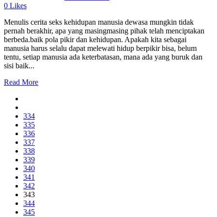
0
Likes
Menulis cerita seks kehidupan manusia dewasa mungkin tidak
pernah berakhir, apa yang masingmasing pihak telah menciptakan
berbeda.baik pola pikir dan kehidupan. Apakah kita sebagai
manusia harus selalu dapat melewati hidup berpikir bisa, belum
tentu, setiap manusia ada keterbatasan, mana ada yang buruk dan
sisi baik...
Read More
334
335
336
337
338
339
340
341
342
343
344
345