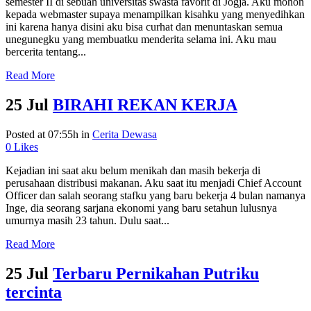
semester II di sebuah universitas swasta favorit di Jogja. Aku mohon
kepada webmaster supaya menampilkan kisahku yang menyedihkan
ini karena hanya disini aku bisa curhat dan menuntaskan semua
unegunegku yang membuatku menderita selama ini. Aku mau
bercerita tentang...
Read More
25 Jul
BIRAHI REKAN KERJA
Posted at 07:55h
in
Cerita Dewasa
0
Likes
Kejadian ini saat aku belum menikah dan masih bekerja di
perusahaan distribusi makanan. Aku saat itu menjadi Chief Account
Officer dan salah seorang stafku yang baru bekerja 4 bulan namanya
Inge, dia seorang sarjana ekonomi yang baru setahun lulusnya
umurnya masih 23 tahun. Dulu saat...
Read More
25 Jul
Terbaru Pernikahan Putriku
tercinta