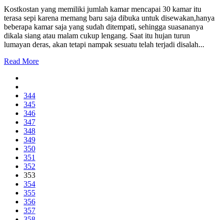
Kostkostan yang memiliki jumlah kamar mencapai 30 kamar itu
terasa sepi karena memang baru saja dibuka untuk disewakan,hanya
beberapa kamar saja yang sudah ditempati, sehingga suasananya
dikala siang atau malam cukup lengang. Saat itu hujan turun
lumayan deras, akan tetapi nampak sesuatu telah terjadi disalah...
Read More
344
345
346
347
348
349
350
351
352
353
354
355
356
357
358