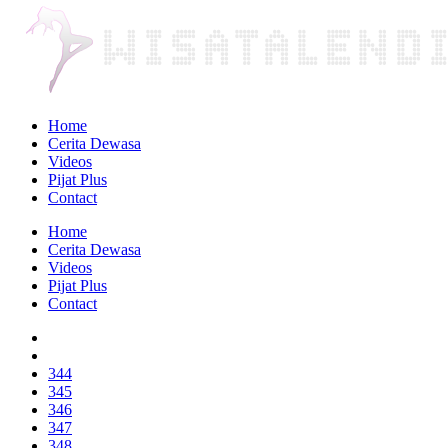
Home
Cerita Dewasa
Videos
Pijat Plus
Contact
Home
Cerita Dewasa
Videos
Pijat Plus
Contact
344
345
346
347
348