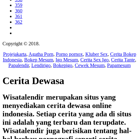
359
360
361
362
Copyright © 2018.
Wisatalendir
Projejakarta
,
Agatha Porn
,
Porno pornox
,
Kluber Sex
,
Cerita Bokep
Indonesia
,
Bokep Mesum
,
Igo Mesum
,
Cerita Sex Igo
,
Cerita Tante
,
Papalendir
,
Lendirigo
,
Bokepigo
,
Cewek Mesum
,
Papamesum
Cerita Dewasa
Wisatalendir merupakan situs yang
menyediakan cerita dewasa online
indonesia. Setiap cerita yang ada di situs
ini adalah yang terbaru dan terupdate.
Wisatalendir juga berisikan tentang hal-