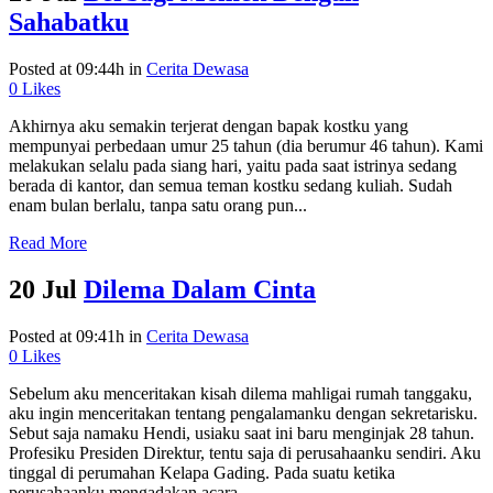
Sahabatku
Posted at 09:44h
in
Cerita Dewasa
0
Likes
Akhirnya aku semakin terjerat dengan bapak kostku yang
mempunyai perbedaan umur 25 tahun (dia berumur 46 tahun). Kami
melakukan selalu pada siang hari, yaitu pada saat istrinya sedang
berada di kantor, dan semua teman kostku sedang kuliah. Sudah
enam bulan berlalu, tanpa satu orang pun...
Read More
20 Jul
Dilema Dalam Cinta
Posted at 09:41h
in
Cerita Dewasa
0
Likes
Sebelum aku menceritakan kisah dilema mahligai rumah tanggaku,
aku ingin menceritakan tentang pengalamanku dengan sekretarisku.
Sebut saja namaku Hendi, usiaku saat ini baru menginjak 28 tahun.
Profesiku Presiden Direktur, tentu saja di perusahaanku sendiri. Aku
tinggal di perumahan Kelapa Gading. Pada suatu ketika
perusahaanku mengadakan acara...