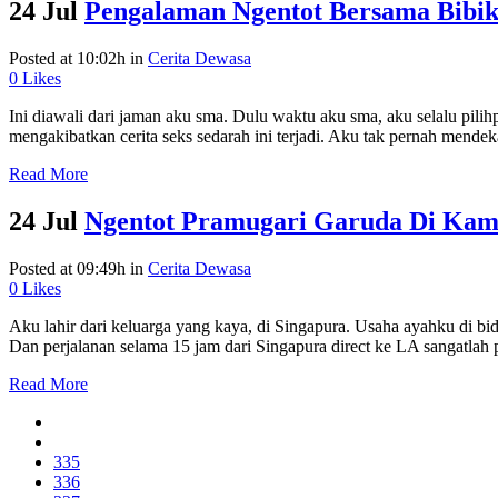
24 Jul
Pengalaman Ngentot Bersama Bibi
Posted at 10:02h
in
Cerita Dewasa
0
Likes
Ini diawali dari jaman aku sma. Dulu waktu aku sma, aku selalu pilihp
mengakibatkan cerita seks sedarah ini terjadi. Aku tak pernah mendeka
Read More
24 Jul
Ngentot Pramugari Garuda Di Kam
Posted at 09:49h
in
Cerita Dewasa
0
Likes
Aku lahir dari keluarga yang kaya, di Singapura. Usaha ayahku di b
Dan perjalanan selama 15 jam dari Singapura direct ke LA sangatla
Read More
335
336