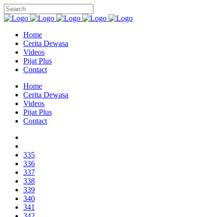
Home
Cerita Dewasa
Videos
Pijat Plus
Contact
Home
Cerita Dewasa
Videos
Pijat Plus
Contact
335
336
337
338
339
340
341
342