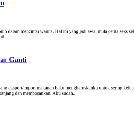
ku
ilih dalam mencintai wanita. Hal ini yang jadi awal mula cerita seks se
ti...
ar Ganti
idang eksport/import makanan beku mengharuskanku untuk sering kelua
h panjang dan membosankan. Aku sudah...