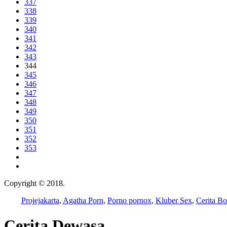
337
338
339
340
341
342
343
344
345
346
347
348
349
350
351
352
353
Copyright © 2018.
Wisatalendir
Projejakarta
,
Agatha Porn
,
Porno pornox
,
Kluber Sex
,
Cerita Bo
Cerita Dewasa