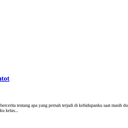
tot
n bercerita tentang apa yang pernah terjadi di kehidupanku saat masi
u kelas...