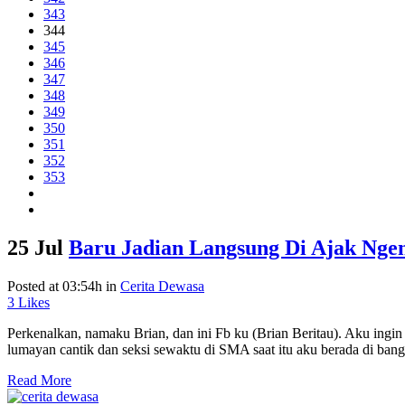
343
344
345
346
347
348
349
350
351
352
353
25 Jul
Baru Jadian Langsung Di Ajak Ngen
Posted at 03:54h
in
Cerita Dewasa
3
Likes
Perkenalkan, namaku Brian, dan ini Fb ku (Brian Beritau). Aku ingi
lumayan cantik dan seksi sewaktu di SMA saat itu aku berada di bangk
Read More