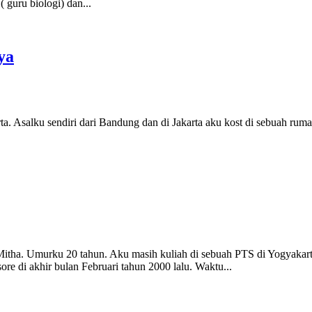
( guru biologi) dan...
ya
ta. Asalku sendiri dari Bandung dan di Jakarta aku kost di sebuah rumah
.
itha. Umurku 20 tahun. Aku masih kuliah di sebuah PTS di Yogyakar
re di akhir bulan Februari tahun 2000 lalu. Waktu...