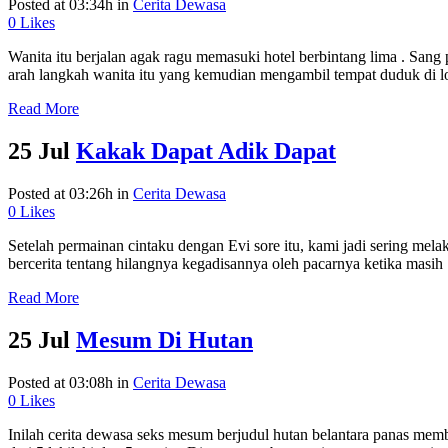
Posted at 03:34h
in
Cerita Dewasa
0
Likes
Wanita itu berjalan agak ragu memasuki hotel berbintang lima . San
arah langkah wanita itu yang kemudian mengambil tempat duduk di l
Read More
25 Jul
Kakak Dapat Adik Dapat
Posted at 03:26h
in
Cerita Dewasa
0
Likes
Setelah permainan cintaku dengan Evi sore itu, kami jadi sering me
bercerita tentang hilangnya kegadisannya oleh pacarnya ketika masih
Read More
25 Jul
Mesum Di Hutan
Posted at 03:08h
in
Cerita Dewasa
0
Likes
Inilah cerita dewasa seks mesum berjudul hutan belantara panas me