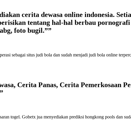
kan cerita dewasa online indonesia. Setiap
erisikan tentang hal-hal berbau pornografi s
abg, foto bugil.””
perasi sebagai
situs judi bola
dan sudah menjadi
judi bola online terper
asa, Cerita Panas, Cerita Pemerkosaan Per
”
saran togel
. Gobetx jua menyediakan
prediksi hongkong pools
dan sud