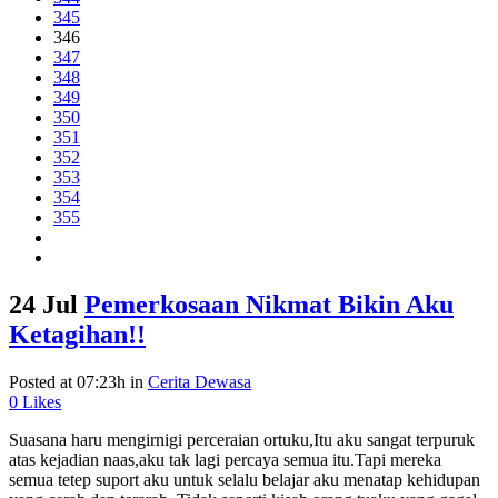
345
346
347
348
349
350
351
352
353
354
355
24 Jul
Pemerkosaan Nikmat Bikin Aku
Ketagihan!!
Posted at 07:23h
in
Cerita Dewasa
0
Likes
Suasana haru mengirnigi perceraian ortuku,Itu aku sangat terpuruk
atas kejadian naas,aku tak lagi percaya semua itu.Tapi mereka
semua tetep suport aku untuk selalu belajar aku menatap kehidupan