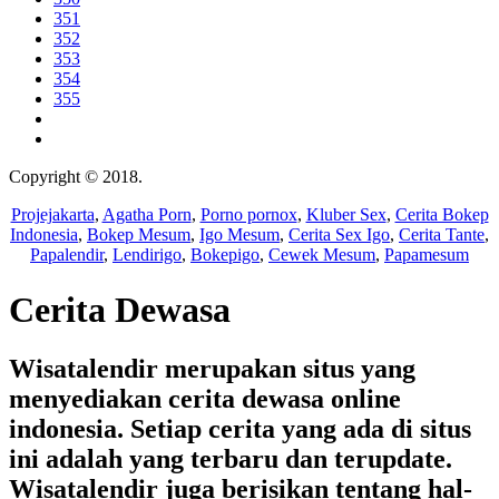
351
352
353
354
355
Copyright © 2018.
Wisatalendir
Projejakarta
,
Agatha Porn
,
Porno pornox
,
Kluber Sex
,
Cerita Bokep
Indonesia
,
Bokep Mesum
,
Igo Mesum
,
Cerita Sex Igo
,
Cerita Tante
,
Papalendir
,
Lendirigo
,
Bokepigo
,
Cewek Mesum
,
Papamesum
Cerita Dewasa
Wisatalendir merupakan situs yang
menyediakan cerita dewasa online
indonesia. Setiap cerita yang ada di situs
ini adalah yang terbaru dan terupdate.
Wisatalendir juga berisikan tentang hal-