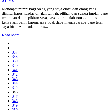
0
Likes
Mendapat mimpi bagi orang yang saya cintai dan orang yang
dicintai harus kandas di jalan tengah, pilihan dan semua impian yang
tersimpan dalam pikiran saya, saya pikir adalah tombol hapus untuk
kenyataan pahit, karena saya tidak dapat mencapai apa yang telah
saya bidik.Aku sudah harus...
Read More
337
338
339
340
341
342
343
344
345
346
347
348
349
350