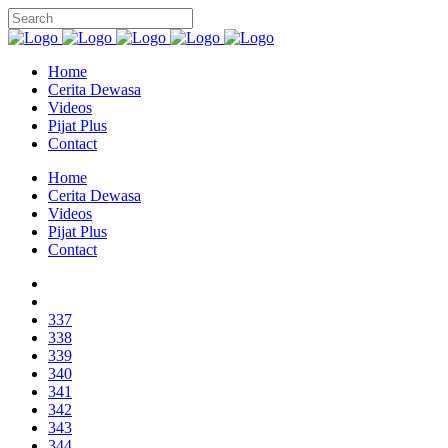
Home
Cerita Dewasa
Videos
Pijat Plus
Contact
Home
Cerita Dewasa
Videos
Pijat Plus
Contact
337
338
339
340
341
342
343
344