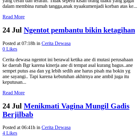
yang cerah dan terarah. Tidak seperti kisah orang tuaku yang gagal
dalam membina rumah tangga,anak nyaakumenjadi korban atas ke...
Read More
24 Jul
Ngentot pembantu bikin ketagihan
Posted at 07:18h
in
Cerita Dewasa
0
Likes
Cerita dewasa ngentot ini berawal ketika ane di mutasi perusahaan
ke daerah Bgr karena kinerja ane di tempat asal kurang bagus..ane
sempet putus asa dan yg lebih sedih ane harus pisah ma bokin yg
ane sayangi.. Tapi karena kebutuhan akhirnya ane ambil juga itu
keputusan...
Read More
24 Jul
Menikmati Vagina Mungil Gadis
Berjilbab
Posted at 06:41h
in
Cerita Dewasa
4
Likes