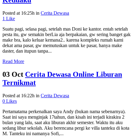
Keduaku
Posted at 16:25h
in
Cerita Dewasa
1
Like
Suatu pagi, selasa pagi, setelah mas Doni ke kantor. entah setelah
pesta itu, gw semakin berLia aja berpakaian, gw sering banget gak
make bra, kalo keluar kemana2.. karena kompleks rumah kami
dekat ama pasar, gw memutuskan untuk ke pasar, hanya make
daster, dan itupun tanpa...
Read More
03 Oct
Cerita Dewasa Online Liburan
Ternikmat
Posted at 16:22h
in
Cerita Dewasa
0
Likes
Pertamatama perkenalkan saya Andy (bukan nama sebenarnya).
Saat ini saya menginjak 17tahun, dan kisah ini terjadi kirakira 2
bulan yang lalu, saat aku liburan akhir semester. Waktu itu aku
sedang libur sekolah. Aku berencana pergi ke villa tanteku di kota
M. Tanteku ini namanya Sofi,...