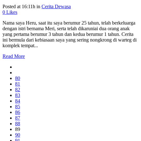
Posted at 16:11h
in
Cerita Dewasa
0
Likes
Nama saya Heru, saat itu saya berumur 25 tahun, telah berkeluarga
dengan istri bernama Meri, serta telah dikaruniai dua orang anak
yang pertama berumur 3 tahun dan kedua berumur 1 tahun. Cerita
ini bermula dari kebiasaan saya yang sering nongkrong di warteg di
komplek tempat...
Read More
80
81
82
83
84
85
86
87
88
89
90
91