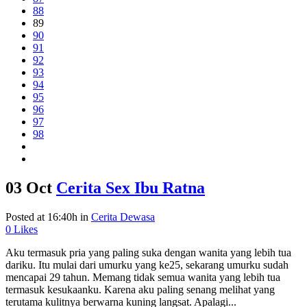
88
89
90
91
92
93
94
95
96
97
98
03 Oct
Cerita Sex Ibu Ratna
Posted at 16:40h
in
Cerita Dewasa
0
Likes
Aku termasuk pria yang paling suka dengan wanita yang lebih tua
dariku. Itu mulai dari umurku yang ke25, sekarang umurku sudah
mencapai 29 tahun. Memang tidak semua wanita yang lebih tua
termasuk kesukaanku. Karena aku paling senang melihat yang
terutama kulitnya berwarna kuning langsat. Apalagi...