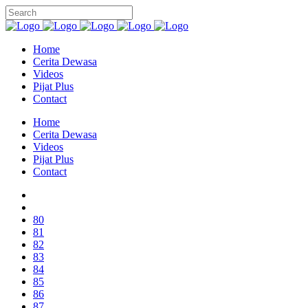
Home
Cerita Dewasa
Videos
Pijat Plus
Contact
Home
Cerita Dewasa
Videos
Pijat Plus
Contact
80
81
82
83
84
85
86
87