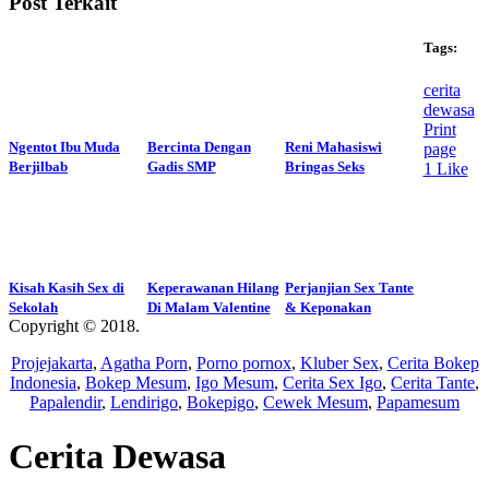
Post Terkait
Tags:
cerita
dewasa
Print
Ngentot Ibu Muda
Bercinta Dengan
Reni Mahasiswi
page
Berjilbab
Gadis SMP
Bringas Seks
1
Like
Kisah Kasih Sex di
Keperawanan Hilang
Perjanjian Sex Tante
Sekolah
Di Malam Valentine
& Keponakan
Copyright © 2018.
Wisatalendir
Projejakarta
,
Agatha Porn
,
Porno pornox
,
Kluber Sex
,
Cerita Bokep
Indonesia
,
Bokep Mesum
,
Igo Mesum
,
Cerita Sex Igo
,
Cerita Tante
,
Papalendir
,
Lendirigo
,
Bokepigo
,
Cewek Mesum
,
Papamesum
Cerita Dewasa