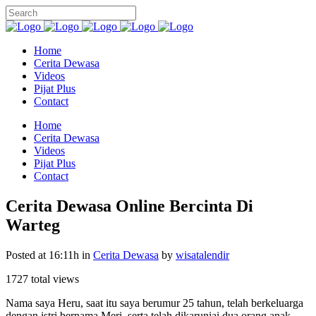
Home
Cerita Dewasa
Videos
Pijat Plus
Contact
Home
Cerita Dewasa
Videos
Pijat Plus
Contact
Cerita Dewasa Online Bercinta Di
Warteg
Posted at 16:11h
in
Cerita Dewasa
by
wisatalendir
1727 total views
Nama saya Heru, saat itu saya berumur 25 tahun, telah berkeluarga
dengan istri bernama Meri, serta telah dikaruniai dua orang anak