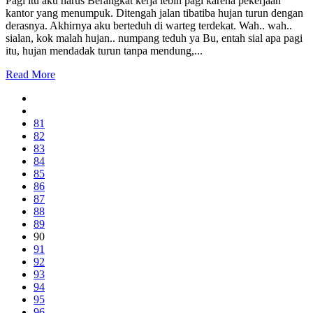
Pagi itu aku harus Berangkat kerja lebih pagi karena pekerjaan
kantor yang menumpuk. Ditengah jalan tibatiba hujan turun dengan
derasnya. Akhirnya aku berteduh di warteg terdekat. Wah.. wah..
sialan, kok malah hujan.. numpang teduh ya Bu, entah sial apa pagi
itu, hujan mendadak turun tanpa mendung,...
Read More
81
82
83
84
85
86
87
88
89
90
91
92
93
94
95
96