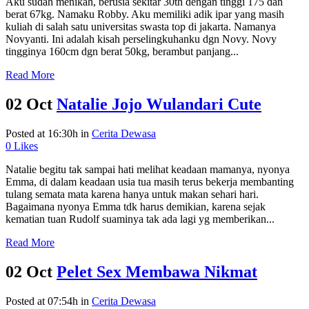
Aku sudah menikah, berusia sekitar 30th dengan tinggi 175 dan
berat 67kg. Namaku Robby. Aku memiliki adik ipar yang masih
kuliah di salah satu universitas swasta top di jakarta. Namanya
Novyanti. Ini adalah kisah perselingkuhanku dgn Novy. Novy
tingginya 160cm dgn berat 50kg, berambut panjang...
Read More
02 Oct
Natalie Jojo Wulandari Cute
Posted at 16:30h
in
Cerita Dewasa
0
Likes
Natalie begitu tak sampai hati melihat keadaan mamanya, nyonya
Emma, di dalam keadaan usia tua masih terus bekerja membanting
tulang semata mata karena hanya untuk makan sehari hari.
Bagaimana nyonya Emma tdk harus demikian, karena sejak
kematian tuan Rudolf suaminya tak ada lagi yg memberikan...
Read More
02 Oct
Pelet Sex Membawa Nikmat
Posted at 07:54h
in
Cerita Dewasa