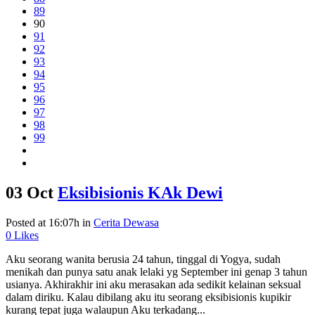
89
90
91
92
93
94
95
96
97
98
99
03 Oct
Eksibisionis KAk Dewi
Posted at 16:07h
in
Cerita Dewasa
0
Likes
Aku seorang wanita berusia 24 tahun, tinggal di Yogya, sudah
menikah dan punya satu anak lelaki yg September ini genap 3 tahun
usianya. Akhirakhir ini aku merasakan ada sedikit kelainan seksual
dalam diriku. Kalau dibilang aku itu seorang eksibisionis kupikir
kurang tepat juga walaupun Aku terkadang...