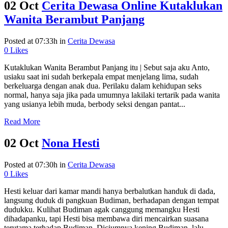
02 Oct
Cerita Dewasa Online Kutaklukan
Wanita Berambut Panjang
Posted at 07:33h
in
Cerita Dewasa
0
Likes
Kutaklukan Wanita Berambut Panjang itu | Sebut saja aku Anto,
usiaku saat ini sudah berkepala empat menjelang lima, sudah
berkeluarga dengan anak dua. Perilaku dalam kehidupan seks
normal, hanya saja jika pada umumnya lakilaki tertarik pada wanita
yang usianya lebih muda, berbody seksi dengan pantat...
Read More
02 Oct
Nona Hesti
Posted at 07:30h
in
Cerita Dewasa
0
Likes
Hesti keluar dari kamar mandi hanya berbalutkan handuk di dada,
langsung duduk di pangkuan Budiman, berhadapan dengan tempat
dudukku. Kulihat Budiman agak canggung memangku Hesti
dihadapanku, tapi Hesti bisa membawa diri mencairkan suasana
terutama terhadap Budiman. Diciumnya kening Budiman, lalu