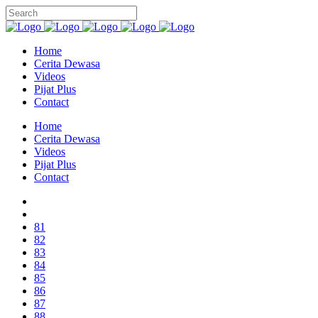
Home
Cerita Dewasa
Videos
Pijat Plus
Contact
Home
Cerita Dewasa
Videos
Pijat Plus
Contact
81
82
83
84
85
86
87
88