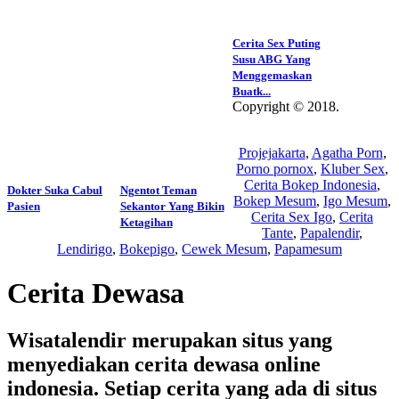
Cerita Sex Puting
Susu ABG Yang
Menggemaskan
Buatk...
Copyright © 2018.
Wisatalendir
Projejakarta
,
Agatha Porn
,
Porno pornox
,
Kluber Sex
,
Cerita Bokep Indonesia
,
Dokter Suka Cabul
Ngentot Teman
Bokep Mesum
,
Igo Mesum
,
Pasien
Sekantor Yang Bikin
Cerita Sex Igo
,
Cerita
Ketagihan
Tante
,
Papalendir
,
Lendirigo
,
Bokepigo
,
Cewek Mesum
,
Papamesum
Cerita Dewasa
Wisatalendir merupakan situs yang
menyediakan cerita dewasa online
indonesia. Setiap cerita yang ada di situs