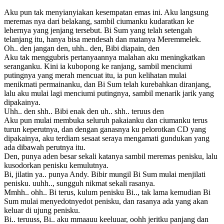
Aku pun tak menyianyiakan kesempatan emas ini. Aku langsung
meremas nya dari belakang, sambil ciumanku kudaratkan ke
lehernya yang jenjang tersebut. Bi Sum yang telah setengah
telanjang itu, hanya bisa mendesah dan matanya Meremmelek.
Oh.. den jangan den, uhh.. den, Bibi diapain, den
Aku tak menggubris pertanyaannya malahan aku meningkatkan
seranganku. Kini ia kubopong ke ranjang, sambil menciumi
putingnya yang merah mencuat itu, ia pun kelihatan mulai
menikmati permainanku, dan Bi Sum telah kurebahkan diranjang,
lalu aku mulai lagi menciumi putingnya, sambil menarik jarik yang
dipakainya.
Uhh.. den shh.. Bibi enak den uh.. shh.. teruus den
Aku pun mulai membuka seluruh pakaianku dan ciumanku terus
turun keperutnya, dan dengan ganasnya ku pelorotkan CD yang
dipakainya, aku terdiam sesaat seraya mengamati gundukan yang
ada dibawah perutnya itu.
Den, punya aden besar sekali katanya sambil meremas penisku, lalu
kusodorkan penisku kemulutnya.
Bi, jilatin ya.. punya Andy. Bibir mungil Bi Sum mulai menjilati
penisku. uuhh.., sungguh nikmat sekali rasanya.
Mmhh.. ohh.. Bi terus, kulum penisku Bi.., tak lama kemudian Bi
Sum mulai menyedotnyedot penisku, dan rasanya ada yang akan
keluar di ujung penisku.
Bi.. teruuss, Bi.. aku mmaauu keeluuar, oohh jeritku panjang dan