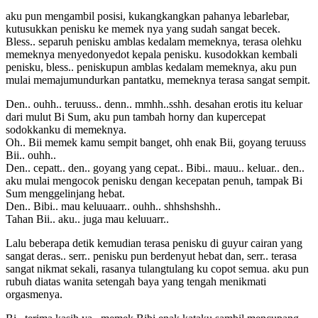
aku pun mengambil posisi, kukangkangkan pahanya lebarlebar,
kutusukkan penisku ke memek nya yang sudah sangat becek.
Bless.. separuh penisku amblas kedalam memeknya, terasa olehku
memeknya menyedonyedot kepala penisku. kusodokkan kembali
penisku, bless.. peniskupun amblas kedalam memeknya, aku pun
mulai memajumundurkan pantatku, memeknya terasa sangat sempit.
Den.. ouhh.. teruuss.. denn.. mmhh..sshh. desahan erotis itu keluar
dari mulut Bi Sum, aku pun tambah horny dan kupercepat
sodokkanku di memeknya.
Oh.. Bii memek kamu sempit banget, ohh enak Bii, goyang teruuss
Bii.. ouhh..
Den.. cepatt.. den.. goyang yang cepat.. Bibi.. mauu.. keluar.. den..
aku mulai mengocok penisku dengan kecepatan penuh, tampak Bi
Sum menggelinjang hebat.
Den.. Bibi.. mau keluuaarr.. ouhh.. shhshshshh..
Tahan Bii.. aku.. juga mau keluuarr..
Lalu beberapa detik kemudian terasa penisku di guyur cairan yang
sangat deras.. serr.. penisku pun berdenyut hebat dan, serr.. terasa
sangat nikmat sekali, rasanya tulangtulang ku copot semua. aku pun
rubuh diatas wanita setengah baya yang tengah menikmati
orgasmenya.