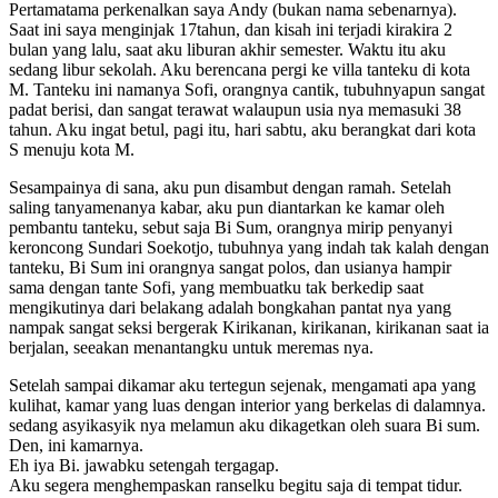
Pertamatama perkenalkan saya Andy (bukan nama sebenarnya).
Saat ini saya menginjak 17tahun, dan kisah ini terjadi kirakira 2
bulan yang lalu, saat aku liburan akhir semester. Waktu itu aku
sedang libur sekolah. Aku berencana pergi ke villa tanteku di kota
M. Tanteku ini namanya Sofi, orangnya cantik, tubuhnyapun sangat
padat berisi, dan sangat terawat walaupun usia nya memasuki 38
tahun. Aku ingat betul, pagi itu, hari sabtu, aku berangkat dari kota
S menuju kota M.
Sesampainya di sana, aku pun disambut dengan ramah. Setelah
saling tanyamenanya kabar, aku pun diantarkan ke kamar oleh
pembantu tanteku, sebut saja Bi Sum, orangnya mirip penyanyi
keroncong Sundari Soekotjo, tubuhnya yang indah tak kalah dengan
tanteku, Bi Sum ini orangnya sangat polos, dan usianya hampir
sama dengan tante Sofi, yang membuatku tak berkedip saat
mengikutinya dari belakang adalah bongkahan pantat nya yang
nampak sangat seksi bergerak Kirikanan, kirikanan, kirikanan saat ia
berjalan, seeakan menantangku untuk meremas nya.
Setelah sampai dikamar aku tertegun sejenak, mengamati apa yang
kulihat, kamar yang luas dengan interior yang berkelas di dalamnya.
sedang asyikasyik nya melamun aku dikagetkan oleh suara Bi sum.
Den, ini kamarnya.
Eh iya Bi. jawabku setengah tergagap.
Aku segera menghempaskan ranselku begitu saja di tempat tidur.