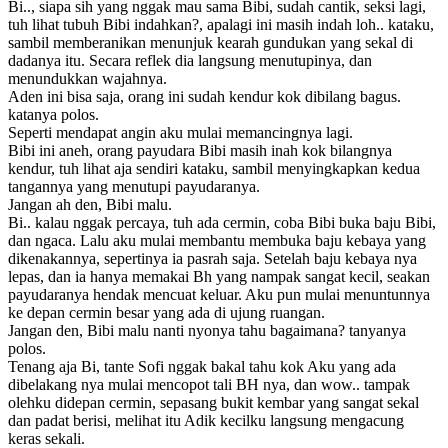
Bi.., siapa sih yang nggak mau sama Bibi, sudah cantik, seksi lagi,
tuh lihat tubuh Bibi indahkan?, apalagi ini masih indah loh.. kataku,
sambil memberanikan menunjuk kearah gundukan yang sekal di
dadanya itu. Secara reflek dia langsung menutupinya, dan
menundukkan wajahnya.
Aden ini bisa saja, orang ini sudah kendur kok dibilang bagus.
katanya polos.
Seperti mendapat angin aku mulai memancingnya lagi.
Bibi ini aneh, orang payudara Bibi masih inah kok bilangnya
kendur, tuh lihat aja sendiri kataku, sambil menyingkapkan kedua
tangannya yang menutupi payudaranya.
Jangan ah den, Bibi malu.
Bi.. kalau nggak percaya, tuh ada cermin, coba Bibi buka baju Bibi,
dan ngaca. Lalu aku mulai membantu membuka baju kebaya yang
dikenakannya, sepertinya ia pasrah saja. Setelah baju kebaya nya
lepas, dan ia hanya memakai Bh yang nampak sangat kecil, seakan
payudaranya hendak mencuat keluar. Aku pun mulai menuntunnya
ke depan cermin besar yang ada di ujung ruangan.
Jangan den, Bibi malu nanti nyonya tahu bagaimana? tanyanya
polos.
Tenang aja Bi, tante Sofi nggak bakal tahu kok Aku yang ada
dibelakang nya mulai mencopot tali BH nya, dan wow.. tampak
olehku didepan cermin, sepasang bukit kembar yang sangat sekal
dan padat berisi, melihat itu Adik kecilku langsung mengacung
keras sekali.