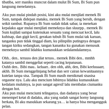
tibatiba, serr maniku muncrat dalam mulut Bi Sum, Bi Sum pun
langsung menelannya.
Aku pun mulai pindah posisi, kini aku mulai menjilati memek Bi
Sum, tampak didepan mataku, memek Bi Sum yang bersih, dengan
seikit rambut. Rupanya Bi Sum sudah tidak sabar, ia menekan
kepalaku agar mulai menjilati memeknya dan sluurpp.. memek Bi
Sum kujilati sampai kutenukan sesuatu yang mencuat kecil, lalu
kuhisap, dan gigit kecil, gerakan tubuh Bi Sum mulai tak karuan,
tanganku pun tidak tinggal diam, ku pilinpilin putingnya dengan
tangan kiriku sedangkan, tangan kananku ku gunakan menusuk
memeknya sambil lidahku kumasukkan sedalamdalamnya.
Ohh.. den.. teruuss den jilat teruss.. memek Bibi den.. mmhh
katanya sambil menggeliat seperti cacing kepanasan.
Ouhh den.. Bibi mau.. keluarr.. den ohh, ahh, den, Bibi keeluuaarr,
akhh. Bi Sum menggelinjang hebat dan serr cairan kewanitaannya
kutelan tanpa sisa. Tampak Bi Sum masih menikmati sisasisa
orgasme nya. Lalu aku mencium bibirnya lidahku kumasukkan
kedalam mulutnya, ia pun sangat agresif lalu membalas ciumanku
dengan hot.
Aku pun mulai menciumi telinganya, dan dadanya yang besar
menempel ketat di dadaku, aku yang sudah sangat horny langsung
berkata, Bi aku masukkan sekarang ya… ia hanya bisa mengangguk
pelan.