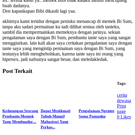
Bi.. terima kasih ya.. memek Bibi enak kataku sambil mencupang
buah dadanya.
Den kapankapan Bibi dikasih lagi yaa.
akhirnya kami tertidur dengan penisku menancap di memek Bi Sum,
tanpa aku sadari permainan ku tadi dilihat semua oleh tanteku,
sambil dia mempermainkan memeknya dengan jarinya. sekian
pengalaman saya dengan Bi Sum, pembantu tante saya yang sangat
menggiurkan. lain kali akan saya ceritakan pengalaman saya dengan
tante saya yang mengintip permainan saya dengan Bi Sum, yang
tentunya lebih menghebohkan, karena tante saya ini orang yang
hipersex, jadi nafsunya sangat besar, dan meledakledak.
Post Terkait
Tags:
cerita
dewasa
Print
Kedatangan Seorang
Dapat Menikmati
Pengalaman Ngentot
page
Pembantu Montok
Tubuh Mungil
Sama Pamanku
0
Likes
Yang Membuatku ...
Mahasiswi Yang
Perkas...