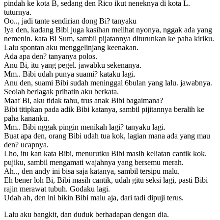
pindah ke kota B, sedang den Rico ikut neneknya di kota L.
tuturnya.
Oo.., jadi tante sendirian dong Bi? tanyaku
Iya den, kadang Bibi juga kasihan melihat nyonya, nggak ada yang
nemenin. kata Bi Sum, sambil pijatannya diturunkan ke paha kiriku.
Lalu spontan aku menggelinjang keenakan.
Ada apa den? tanyanya polos.
Anu Bi, itu yang pegel. jawabku sekenanya.
Mm.. Bibi udah punya suami? kataku lagi.
Anu den, suami Bibi sudah meninggal 6bulan yang lalu. jawabnya.
Seolah berlagak prihatin aku berkata.
Maaf Bi, aku tidak tahu, trus anak Bibi bagaimana?
Bibi titipkan pada adik Bibi katanya, sambil pijitannya beralih ke
paha kananku.
Mm.. Bibi nggak pingin menikah lagi? tanyaku lagi.
Buat apa den, orang Bibi udah tua kok, lagian mana ada yang mau
den? ucapnya.
Lho, itu kan kata Bibi, menurutku Bibi masih keliatan cantik kok.
pujiku, sambil mengamati wajahnya yang bersemu merah.
Ah.., den andy ini bisa saja katanya, sambil tersipu malu.
Eh bener loh Bi, Bibi masih cantik, udah gitu seksi lagi, pasti Bibi
rajin merawat tubuh. Godaku lagi.
Udah ah, den ini bikin Bibi malu aja, dari tadi dipuji terus.
Lalu aku bangkit, dan duduk berhadapan dengan dia.