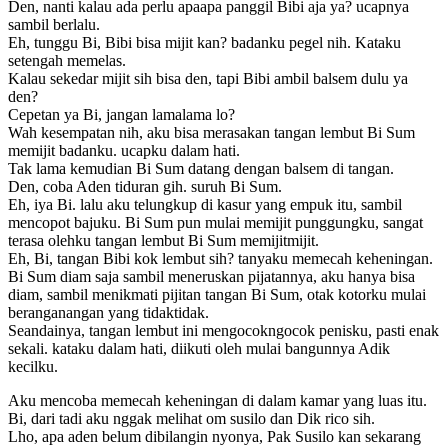
Den, nanti kalau ada perlu apaapa panggil Bibi aja ya? ucapnya
sambil berlalu.
Eh, tunggu Bi, Bibi bisa mijit kan? badanku pegel nih. Kataku
setengah memelas.
Kalau sekedar mijit sih bisa den, tapi Bibi ambil balsem dulu ya
den?
Cepetan ya Bi, jangan lamalama lo?
Wah kesempatan nih, aku bisa merasakan tangan lembut Bi Sum
memijit badanku. ucapku dalam hati.
Tak lama kemudian Bi Sum datang dengan balsem di tangan.
Den, coba Aden tiduran gih. suruh Bi Sum.
Eh, iya Bi. lalu aku telungkup di kasur yang empuk itu, sambil
mencopot bajuku. Bi Sum pun mulai memijit punggungku, sangat
terasa olehku tangan lembut Bi Sum memijitmijit.
Eh, Bi, tangan Bibi kok lembut sih? tanyaku memecah keheningan.
Bi Sum diam saja sambil meneruskan pijatannya, aku hanya bisa
diam, sambil menikmati pijitan tangan Bi Sum, otak kotorku mulai
beranganangan yang tidaktidak.
Seandainya, tangan lembut ini mengocokngocok penisku, pasti enak
sekali. kataku dalam hati, diikuti oleh mulai bangunnya Adik
kecilku.
Aku mencoba memecah keheningan di dalam kamar yang luas itu.
Bi, dari tadi aku nggak melihat om susilo dan Dik rico sih.
Lho, apa aden belum dibilangin nyonya, Pak Susilo kan sekarang