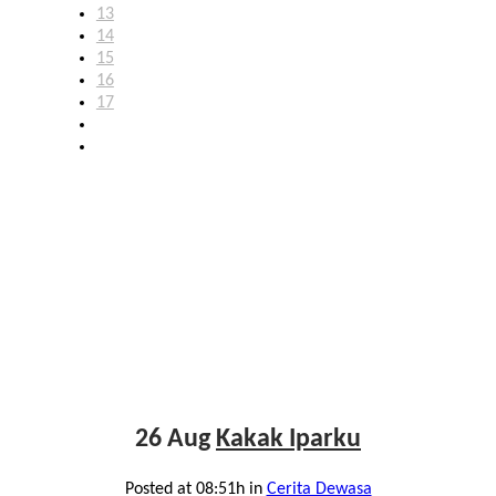
13
14
15
16
17
26 Aug
Kakak Iparku
Posted at 08:51h
in
Cerita Dewasa