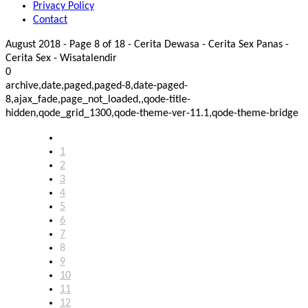
Privacy Policy
Contact
August 2018 - Page 8 of 18 - Cerita Dewasa - Cerita Sex Panas -
Cerita Sex - Wisatalendir
0
archive,date,paged,paged-8,date-paged-
8,ajax_fade,page_not_loaded,,qode-title-
hidden,qode_grid_1300,qode-theme-ver-11.1,qode-theme-bridge
1
2
3
4
5
6
7
8
9
10
11
12