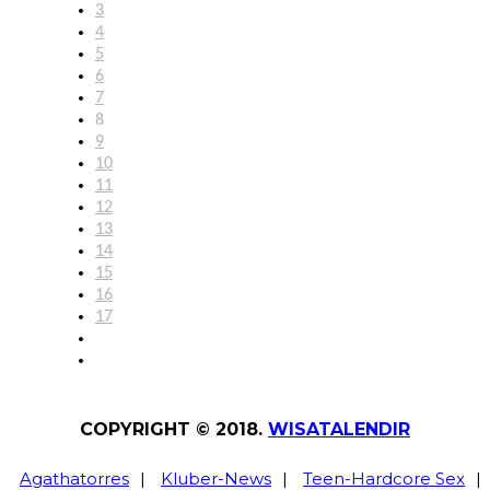
3
4
5
6
7
8
9
10
11
12
13
14
15
16
17
COPYRIGHT © 2018.
WISATALENDIR
Agathatorres
|
Kluber-News
|
Teen-Hardcore Sex
|