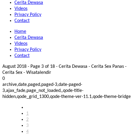
Cerita Dewasa
Videos
Privacy Policy
Contact
Home
Cerita Dewasa
Videos
Privacy Policy
Contact
August 2018 - Page 3 of 18 - Cerita Dewasa - Cerita Sex Panas -
Cerita Sex - Wisatalendir
0
archive,date,paged,paged-3,date-paged-
3,ajax_fade,page_not_loaded,,qode-title-
hidden,qode_grid_1300,qode-theme-ver-11.1,qode-theme-bridge
1
2
3
4