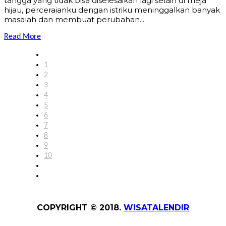
tangga yang tidak bisa diselesaikan lagi selain di meja
hijau, perceraianku dengan istriku meninggalkan banyak
masalah dan membuat perubahan...
Read More
1
2
3
4
5
6
7
8
9
10
COPYRIGHT © 2018.
WISATALENDIR