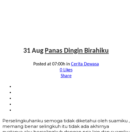
31 Aug
Panas Dingin Birahiku
Posted at 07:00h
in
Cerita Dewasa
0
Likes
Share
Perselingkuhanku semoga tidak diketahui oleh suamiku ,
memang benar selingkuh itu tidak ada akhirnya
nyatanya aku berselingkuh dengan pria lain dan suamiku