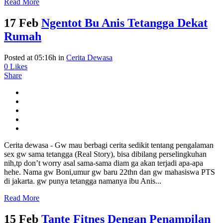
Read More
17 Feb
Ngentot Bu Anis Tetangga Dekat
Rumah
Posted at 05:16h
in
Cerita Dewasa
0
Likes
Share
Cerita dewasa - Gw mau berbagi cerita sedikit tentang pengalaman
sex gw sama tetangga (Real Story), bisa dibilang perselingkuhan
nih,tp don’t worry asal sama-sama diam ga akan terjadi apa-apa
hehe. Nama gw Boni,umur gw baru 22thn dan gw mahasiswa PTS
di jakarta. gw punya tetangga namanya ibu Anis...
Read More
15 Feb
Tante Fitnes Dengan Penampilan