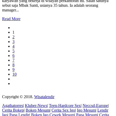
karyawan yang bekerja di wilayah perkantoran itu. Salah satunya
sebut saja Mbak Santi, usianya 35 tahun. Ia adalah seorang
manager...
Read More
1
2
3
4
5
6
7
8
9
10
Copyright © 2018.
Wisatalendir
Agathatorres
|
Kluber-News
|
Teen-Hardcore Sex
|
Neccsd-Europe
|
Cerita Bokep
|
Bokep Mesum
|
Cerita Sex Igo
|
Igo Mesum
|
Lendir
Igo
|
Papa Lendir
|
Bokep Igo
Cewek Mesum
|
Papa Mesum
|
Cerita