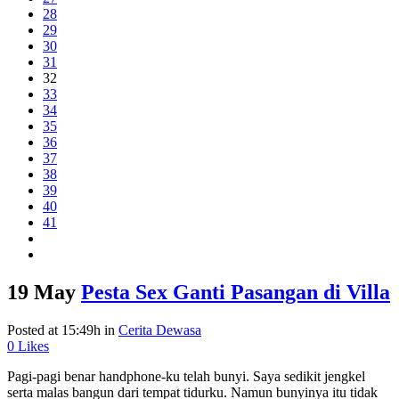
28
29
30
31
32
33
34
35
36
37
38
39
40
41
19 May
Pesta Sex Ganti Pasangan di Villa
Posted at 15:49h
in
Cerita Dewasa
0
Likes
Pagi-pagi benar handphone-ku telah bunyi. Saya sedikit jengkel
serta malas bangun dari tempat tidurku. Namun bunyinya itu tidak