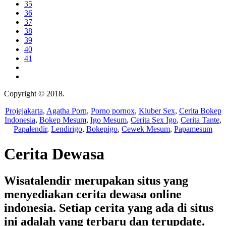
35
36
37
38
39
40
41
Copyright © 2018.
Wisatalendir
Projejakarta
,
Agatha Porn
,
Porno pornox
,
Kluber Sex
,
Cerita Bokep
Indonesia
,
Bokep Mesum
,
Igo Mesum
,
Cerita Sex Igo
,
Cerita Tante
,
Papalendir
,
Lendirigo
,
Bokepigo
,
Cewek Mesum
,
Papamesum
Cerita Dewasa
Wisatalendir merupakan situs yang
menyediakan cerita dewasa online
indonesia. Setiap cerita yang ada di situs
ini adalah yang terbaru dan terupdate.