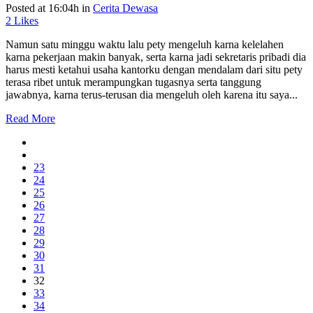
Posted at 16:04h
in
Cerita Dewasa
2
Likes
Namun satu minggu waktu lalu pety mengeluh karna kelelahen
karna pekerjaan makin banyak, serta karna jadi sekretaris pribadi dia
harus mesti ketahui usaha kantorku dengan mendalam dari situ pety
terasa ribet untuk merampungkan tugasnya serta tanggung
jawabnya, karna terus-terusan dia mengeluh oleh karena itu saya...
Read More
23
24
25
26
27
28
29
30
31
32
33
34