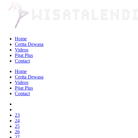
Home
Cerita Dewasa
Videos
Pijat Plus
Contact
Home
Cerita Dewasa
Videos
Pijat Plus
Contact
23
24
25
26
27