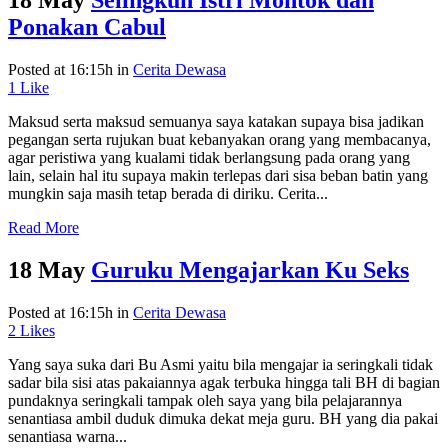
18 May
Selingkuh Istri Montok dan
Ponakan Cabul
Posted at 16:15h
in
Cerita Dewasa
1
Like
Maksud serta maksud semuanya saya katakan supaya bisa jadikan
pegangan serta rujukan buat kebanyakan orang yang membacanya,
agar peristiwa yang kualami tidak berlangsung pada orang yang
lain, selain hal itu supaya makin terlepas dari sisa beban batin yang
mungkin saja masih tetap berada di diriku. Cerita...
Read More
18 May
Guruku Mengajarkan Ku Seks
Posted at 16:15h
in
Cerita Dewasa
2
Likes
Yang saya suka dari Bu Asmi yaitu bila mengajar ia seringkali tidak
sadar bila sisi atas pakaiannya agak terbuka hingga tali BH di bagian
pundaknya seringkali tampak oleh saya yang bila pelajarannya
senantiasa ambil duduk dimuka dekat meja guru. BH yang dia pakai
senantiasa warna...