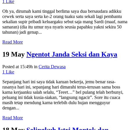
1
Like
Oh ya, dirumah kami tinggal berlima saya dua bersaudara adikku
cewek serta saya serta ke-2 orang tuaku satu sekali lagi pembantu
sekalian supir pribadi keluargaku sebut saja mang Sardi (maaf, nama
samaran) (dia itu umur nya nyaris seusia papahku yakni sekira 50
tahunan) jadi genap...
Read More
19 May
Ngentot Janda Seksi dan Kaya
Posted at 15:49h
in
Cerita Dewasa
1
Like
Sepanjang hari ini saya tidak karuan bekerja, jemu benar rasa-
rasanya hari ini, sepanjang hari dimarahi terus-terusan sama boss
karna kerjaanku salah selalu, “Teeet…” bel pulang telah berbunyi,
peluang ini tidak kusia-siakan, “langsung ngacir”. Sore itu cuaca
masih tetap mendung karna terlebih dulu hujan mengguyur
dengan...
Read More