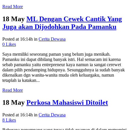
Read More
18 May
ML Dengan Cewek Cantik Yang
Juga akan Dijodohkan Pada Pamanku
Posted at 16:14h
in
Cerita Dewasa
0
Likes
Saya memiliki seseorang paman yang belum juga menikah.
Pamanku ini dapat dibilang banyak istri. Hal semacam ini karena
sebab pamanku yaitu entrepreneur kaya namun ia sangat cerewet
dalam pilih pendamping hidupnya. Sesungguhnya ia sudah banyak
dikenalkan dgn wanita-wanita muda oleh keluargaku, namun
tetaplah ia katakan...
Read More
18 May
Perkosa Mahasiswi Ditoilet
Posted at 16:14h
in
Cerita Dewasa
8
Likes
Beberapa penumpang yang terasa tidak nyaman di dalam metromini