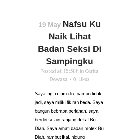
Nafsu Ku
19 May
Naik Lihat
Badan Seksi Di
Sampingku
Posted at 15:58h
in
Cerita
Dewasa
0
Likes
Saya ingin cium dia, namun tidak
jadi, saya miliki fikiran beda. Saya
bangun bebrapa perlahan, saya
berdiri selain ranjang dekat Bu
Diah. Saya amati badan molek Bu
Diah, rambut ikal, hidung