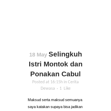
Selingkuh
18 May
Istri Montok dan
Ponakan Cabul
Posted at 16:15h
in
Cerita
Dewasa
1
Like
Maksud serta maksud semuanya
saya katakan supaya bisa jadikan