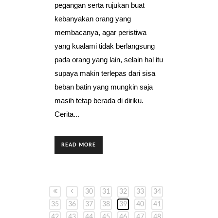
pegangan serta rujukan buat
kebanyakan orang yang
membacanya, agar peristiwa
yang kualami tidak berlangsung
pada orang yang lain, selain hal itu
supaya makin terlepas dari sisa
beban batin yang mungkin saja
masih tetap berada di diriku.
Cerita...
READ MORE
30
31
32
33
34
35
36
37
38
39
40
41
42
43
44
45
46
47
48