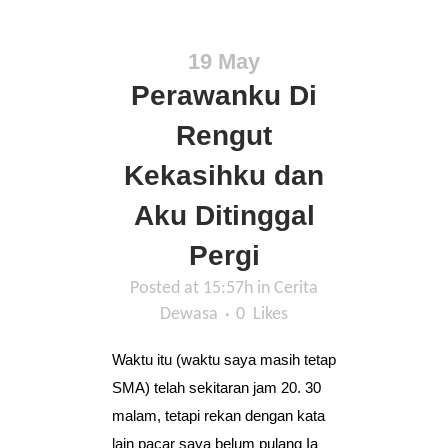
19 May
Perawanku Di
Rengut
Kekasihku dan
Aku Ditinggal
Pergi
Posted at 15:57h
in
Cerita
Dewasa
0
Likes
Waktu itu (waktu saya masih tetap
SMA) telah sekitaran jam 20. 30
malam, tetapi rekan dengan kata
lain pacar saya belum pulang Ia