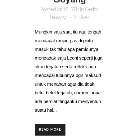
Posted at 15:57h
in
Cerita
Dewasa
2
Likes
Mungkin saja saat itu aqu tengah
mendapat mujur, pas di pintu
masuk tak tahu apa pemicunya
mendadak saja Leoni seperti juga
akan terjatuh serta refleks aqu
mencapai tubuhnya dgn maksud
untuk menahan agar dia tidak
betul-betul terjatuh, namun tanpa
ada berniat tanganku menyentuh
suatu hal...
READ MORE