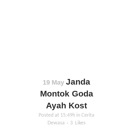
Janda
19 May
Montok Goda
Ayah Kost
Posted at 15:49h
in
Cerita
Dewasa
3
Likes