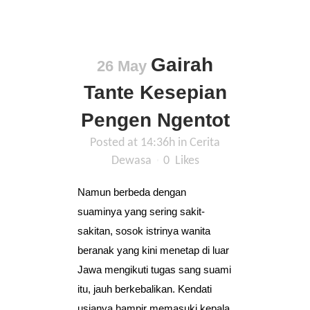
Gairah
26 May
Tante Kesepian
Pengen Ngentot
Posted at 14:36h
in
Cerita
Dewasa
0
Likes
Namun berbeda dengan
suaminya yang sering sakit-
sakitan, sosok istrinya wanita
beranak yang kini menetap di luar
Jawa mengikuti tugas sang suami
itu, jauh berkebalikan. Kendati
usianya hampir memasuki kepala