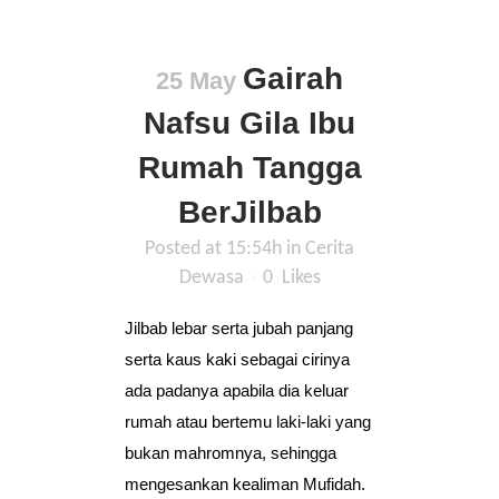
Gairah
25 May
Nafsu Gila Ibu
Rumah Tangga
BerJilbab
Posted at 15:54h
in
Cerita
Dewasa
0
Likes
Jilbab lebar serta jubah panjang
serta kaus kaki sebagai cirinya
ada padanya apabila dia keluar
rumah atau bertemu laki-laki yang
bukan mahromnya, sehingga
mengesankan kealiman Mufidah.