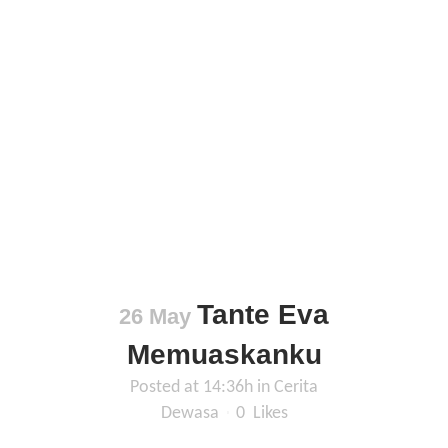
Tante Eva
26 May
Memuaskanku
Posted at 14:36h
in
Cerita
Dewasa
0
Likes