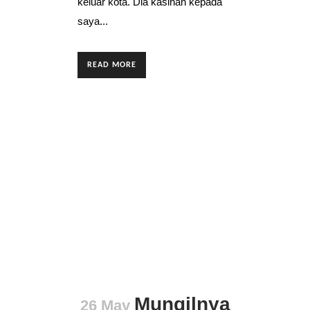
keluar kota. Dia kasihan kepada
saya...
READ MORE
Mungilnya
26 May