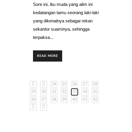
Sore ini, ibu muda yang alim ini
kedatangan tamu seorang laki-laki
yang dikenalnya sebagai rekan
sekantor suaminya, sehingga
terpaksa...
READ MORE
24
25
26
27
28
29
30
31
32
33
34
35
36
37
38
39
40
41
42