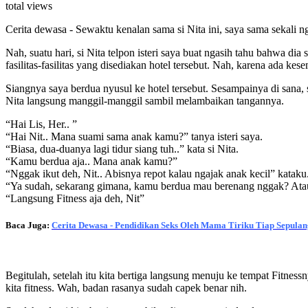
total views
Cerita dewasa - Sewaktu kenalan sama si Nita ini, saya sama sekali
Nah, suatu hari, si Nita telpon isteri saya buat ngasih tahu bahwa di
fasilitas-fasilitas yang disediakan hotel tersebut. Nah, karena ada k
Siangnya saya berdua nyusul ke hotel tersebut. Sesampainya di sana, s
Nita langsung manggil-manggil sambil melambaikan tangannya.
“Hai Lis, Her.. ”
“Hai Nit.. Mana suami sama anak kamu?” tanya isteri saya.
“Biasa, dua-duanya lagi tidur siang tuh..” kata si Nita.
“Kamu berdua aja.. Mana anak kamu?”
“Nggak ikut deh, Nit.. Abisnya repot kalau ngajak anak kecil” kataku
“Ya sudah, sekarang gimana, kamu berdua mau berenang nggak? Atau
“Langsung Fitness aja deh, Nit”
Baca Juga:
Cerita Dewasa - Pendidikan Seks Oleh Mama Tiriku Tiap Sepulan
Begitulah, setelah itu kita bertiga langsung menuju ke tempat Fitnessn
kita fitness. Wah, badan rasanya sudah capek benar nih.