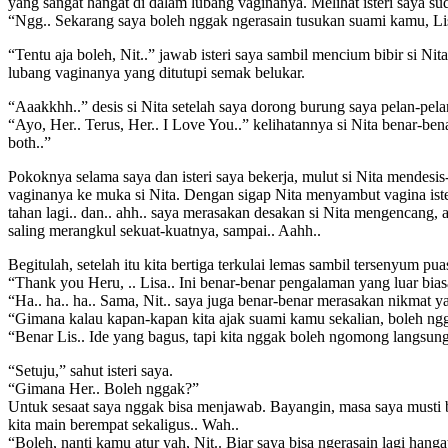
yang sangat hangat di dalam lubang vaginanya. Melihat isteri saya su
“Ngg.. Sekarang saya boleh nggak ngerasain tusukan suami kamu, Li
“Tentu aja boleh, Nit..” jawab isteri saya sambil mencium bibir si 
lubang vaginanya yang ditutupi semak belukar.
“Aaakkhh..” desis si Nita setelah saya dorong burung saya pelan-pela
“Ayo, Her.. Terus, Her.. I Love You..” kelihatannya si Nita benar-ben
both..”
Pokoknya selama saya dan isteri saya bekerja, mulut si Nita mendesi
vaginanya ke muka si Nita. Dengan sigap Nita menyambut vagina isteri
tahan lagi.. dan.. ahh.. saya merasakan desakan si Nita mengencang, a
saling merangkul sekuat-kuatnya, sampai.. Aahh..
Begitulah, setelah itu kita bertiga terkulai lemas sambil tersenyum puas
“Thank you Heru, .. Lisa.. Ini benar-benar pengalaman yang luar bias
“Ha.. ha.. ha.. Sama, Nit.. saya juga benar-benar merasakan nikmat 
“Gimana kalau kapan-kapan kita ajak suami kamu sekalian, boleh ngg
“Benar Lis.. Ide yang bagus, tapi kita nggak boleh ngomong langsung, 
“Setuju,” sahut isteri saya.
“Gimana Her.. Boleh nggak?”
Untuk sesaat saya nggak bisa menjawab. Bayangin, masa saya musti be
kita main berempat sekaligus.. Wah..
“Boleh, nanti kamu atur yah, Nit.. Biar saya bisa ngerasain lagi hang