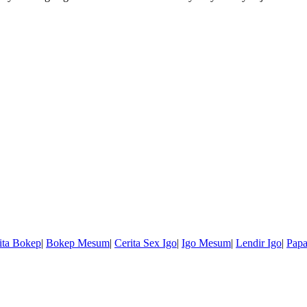
ita Bokep
|
Bokep Mesum
|
Cerita Sex Igo
|
Igo Mesum
|
Lendir Igo
|
Papa