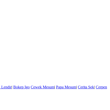
 Lendir
|
Bokep Igo
Cewek Mesum
|
Papa Mesum
|
Cerita Sek
|
Cerpen