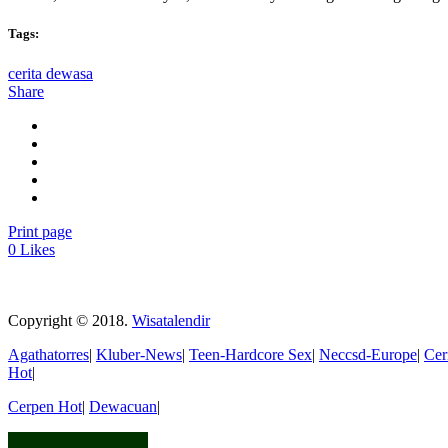
Tags:
cerita dewasa
Share
Print page
0
Likes
Copyright © 2018.
Wisatalendir
Agathatorres
|
Kluber-News
|
Teen-Hardcore Sex
|
Neccsd-Europe
|
Cer
Hot
|
Cerpen Hot
|
Dewacuan
|