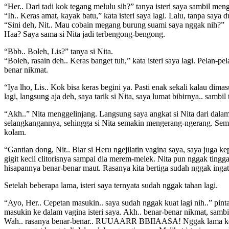
“Her.. Dari tadi kok tegang melulu sih?” tanya isteri saya sambil me
“Ih.. Keras amat, kayak batu,” kata isteri saya lagi. Lalu, tanpa saya
“Sini deh, Nit.. Mau cobain megang burung suami saya nggak nih?”
Haa? Saya sama si Nita jadi terbengong-bengong.
“Bbb.. Boleh, Lis?” tanya si Nita.
“Boleh, rasain deh.. Keras banget tuh,” kata isteri saya lagi. Pelan
benar nikmat.
“Iya lho, Lis.. Kok bisa keras begini ya. Pasti enak sekali kalau dima
lagi, langsung aja deh, saya tarik si Nita, saya lumat bibirnya.. samb
“Akh..” Nita menggelinjang. Langsung saya angkat si Nita dari dalam
selangkangannya, sehingga si Nita semakin mengerang-ngerang. Sement
kolam.
“Gantian dong, Nit.. Biar si Heru ngejilatin vagina saya, saya juga ke
gigit kecil clitorisnya sampai dia merem-melek. Nita pun nggak tingg
hisapannya benar-benar maut. Rasanya kita bertiga sudah nggak ingat
Setelah beberapa lama, isteri saya ternyata sudah nggak tahan lagi.
“Ayo, Her.. Cepetan masukin.. saya sudah nggak kuat lagi nih..” pint
masukin ke dalam vagina isteri saya. Akh.. benar-benar nikmat, sambi
Wah.. rasanya benar-benar.. RUUAARR BBIIAASA! Nggak lama kemudia