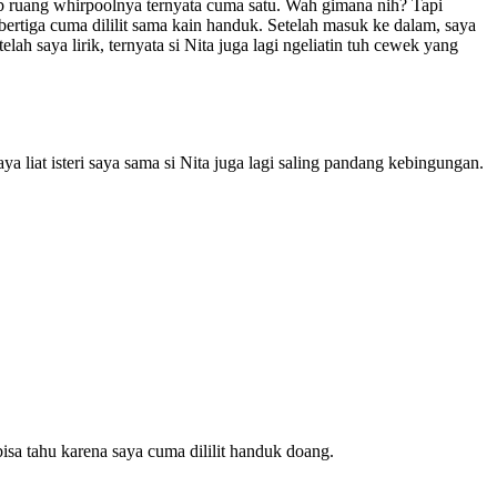
ebab ruang whirpoolnya ternyata cuma satu. Wah gimana nih? Tapi
 bertiga cuma dililit sama kain handuk. Setelah masuk ke dalam, saya
ah saya lirik, ternyata si Nita juga lagi ngeliatin tuh cewek yang
ya liat isteri saya sama si Nita juga lagi saling pandang kebingungan.
sa tahu karena saya cuma dililit handuk doang.