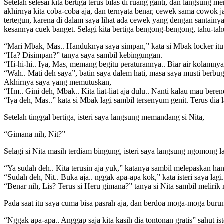
Setelah selesai kita bertiga terus bilas di ruang ganti, dan langsung
akhirnya kita coba-coba aja, dan ternyata benar, cewek sama cowok ja
tertegun, karena di dalam saya lihat ada cewek yang dengan santainya 
kesannya cuek banget. Selagi kita bertiga bengong-bengong, tahu-tahu
“Mari Mbak, Mas.. Handuknya saya simpan,” kata si Mbak locker itu
“Ha? Disimpan?” tanya saya sambil kebingungan.
“Hi-hi-hi.. Iya, Mas, memang begitu peraturannya.. Biar air kolamny
“Wah.. Mati deh saya”, batin saya dalem hati, masa saya musti berbugil
Akhirnya saya yang memutuskan,
“Hm.. Gini deh, Mbak.. Kita liat-liat aja dulu.. Nanti kalau mau bere
“Iya deh, Mas..” kata si Mbak lagi sambil tersenyum genit. Terus dia 
Setelah tinggal bertiga, isteri saya langsung memandang si Nita,
“Gimana nih, Nit?”
Selagi si Nita masih terdiam bingung, isteri saya langsung ngomong la
“Ya sudah deh.. Kita terusin aja yuk,” katanya sambil melepaskan ha
“Sudah deh, Nit.. Buka aja.. nggak apa-apa kok,” kata isteri saya lagi.
“Benar nih, Lis? Terus si Heru gimana?” tanya si Nita sambil melirik
Pada saat itu saya cuma bisa pasrah aja, dan berdoa moga-moga buru
“Nggak apa-apa.. Anggap saja kita kasih dia tontonan gratis” sahut iste