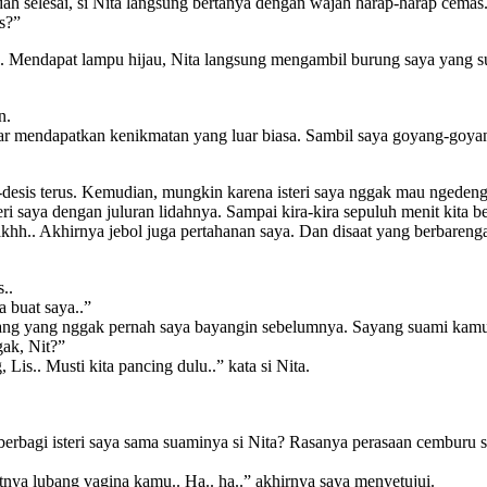
dah selesai, si Nita langsung bertanya dengan wajah harap-harap cemas
s?”
Nita. Mendapat lampu hijau, Nita langsung mengambil burung saya yang s
n.
ar mendapatkan kenikmatan yang luar biasa. Sambil saya goyang-goyang, 
s-desis terus. Kemudian, mungkin karena isteri saya nggak mau ngedeng
 saya dengan juluran lidahnya. Sampai kira-kira sepuluh menit kita ber
khh.. Akhirnya jebol juga pertahanan saya. Dan disaat yang berbarengan
..
a buat saya..”
yang yang nggak pernah saya bayangin sebelumnya. Sayang suami kamu ng
ak, Nit?”
Lis.. Musti kita pancing dulu..” kata si Nita.
rbagi isteri saya sama suaminya si Nita? Rasanya perasaan cemburu sa
atnya lubang vagina kamu.. Ha.. ha..” akhirnya saya menyetujui.