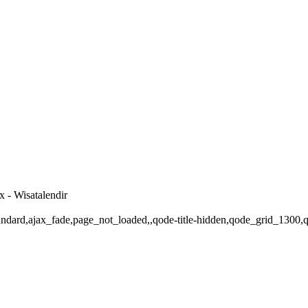
x - Wisatalendir
-standard,ajax_fade,page_not_loaded,,qode-title-hidden,qode_grid_1300