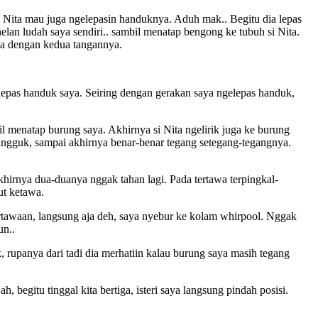
si Nita mau juga ngelepasin handuknya. Aduh mak.. Begitu dia lepas
elan ludah saya sendiri.. sambil menatap bengong ke tubuh si Nita.
nya dengan kedua tangannya.
ya lepas handuk saya. Seiring dengan gerakan saya ngelepas handuk,
bil menatap burung saya. Akhirnya si Nita ngelirik juga ke burung
k-angguk, sampai akhirnya benar-benar tegang setegang-tegangnya.
akhirnya dua-duanya nggak tahan lagi. Pada tertawa terpingkal-
ut ketawa.
 tertawaan, langsung aja deh, saya nyebur ke kolam whirpool. Nggak
un..
 rupanya dari tadi dia merhatiin kalau burung saya masih tegang
 begitu tinggal kita bertiga, isteri saya langsung pindah posisi.