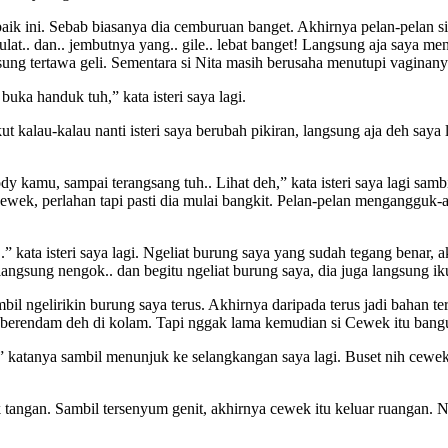
baik ini. Sebab biasanya dia cemburuan banget. Akhirnya pelan-pelan 
t.. dan.. jembutnya yang.. gile.. lebat banget! Langsung aja saya men
ngsung tertawa geli. Sementara si Nita masih berusaha menutupi vagina
ka handuk tuh,” kata isteri saya lagi.
kut kalau-kalau nanti isteri saya berubah pikiran, langsung aja deh sa
dy kamu, sampai terangsang tuh.. Lihat deh,” kata isteri saya lagi sam
g cewek, perlahan tapi pasti dia mulai bangkit. Pelan-pelan menganggu
” kata isteri saya lagi. Ngeliat burung saya yang sudah tegang benar, 
angsung nengok.. dan begitu ngeliat burung saya, dia juga langsung ik
ambil ngelirikin burung saya terus. Akhirnya daripada terus jadi bahan
at berendam deh di kolam. Tapi nggak lama kemudian si Cewek itu bang
 katanya sambil menunjuk ke selangkangan saya lagi. Buset nih cewek,
angan. Sambil tersenyum genit, akhirnya cewek itu keluar ruangan. Nah,