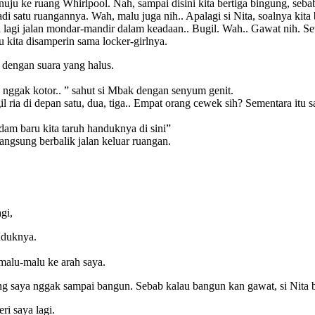
 menuju ke ruang Whirlpool. Nah, sampai disini kita bertiga bingung, s
di satu ruangannya. Wah, malu juga nih.. Apalagi si Nita, soalnya kita
lagi jalan mondar-mandir dalam keadaan.. Bugil. Wah.. Gawat nih. Setel
 kita disamperin sama locker-girlnya.
 dengan suara yang halus.
a nggak kotor.. ” sahut si Mbak dengan senyum genit.
 ria di depan satu, dua, tiga.. Empat orang cewek sih? Sementara itu sa
ndam baru kita taruh handuknya di sini”
langsung berbalik jalan keluar ruangan.
gi,
nduknya.
 malu-malu ke arah saya.
ng saya nggak sampai bangun. Sebab kalau bangun kan gawat, si Nita bi
ri saya lagi.