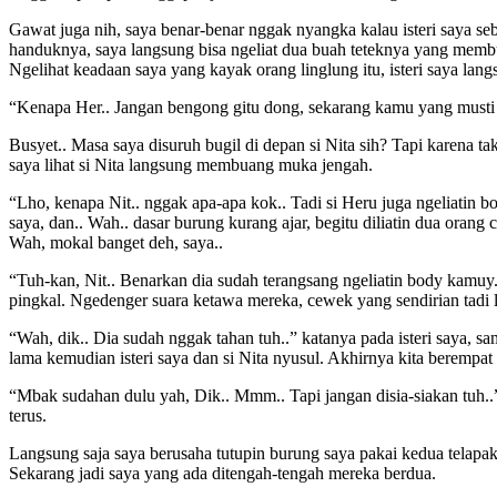
Gawat juga nih, saya benar-benar nggak nyangka kalau isteri saya se
handuknya, saya langsung bisa ngeliat dua buah teteknya yang membula
Ngelihat keadaan saya yang kayak orang linglung itu, isteri saya la
“Kenapa Her.. Jangan bengong gitu dong, sekarang kamu yang musti bu
Busyet.. Masa saya disuruh bugil di depan si Nita sih? Tapi karena ta
saya lihat si Nita langsung membuang muka jengah.
“Lho, kenapa Nit.. nggak apa-apa kok.. Tadi si Heru juga ngeliatin bo
saya, dan.. Wah.. dasar burung kurang ajar, begitu diliatin dua oran
Wah, mokal banget deh, saya..
“Tuh-kan, Nit.. Benarkan dia sudah terangsang ngeliatin body kamuy..
pingkal. Ngedenger suara ketawa mereka, cewek yang sendirian tadi l
“Wah, dik.. Dia sudah nggak tahan tuh..” katanya pada isteri saya, s
lama kemudian isteri saya dan si Nita nyusul. Akhirnya kita beremp
“Mbak sudahan dulu yah, Dik.. Mmm.. Tapi jangan disia-siakan tuh..”
terus.
Langsung saja saya berusaha tutupin burung saya pakai kedua telapak t
Sekarang jadi saya yang ada ditengah-tengah mereka berdua.