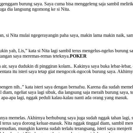
nggenggam burung saya. Saya cuma bisa menggeleng saja sambil melirik 
 duga dia langsung ngomong ke si Nita.
-pelan, si Nita mulai ngegerayangin paha saya, makin lama makin naik, s
sukin yah, Lis,” kata si Nita lagi sambil terus mengelus-ngelus burung 
il tangan saya meremas-remas teteknya.
POKER
 air, saya dudukin di pinggiran kolam.. Kakinya saya buka lebar-lebar
ara itu isteri saya tetap giat mengocok-ngocok burung saya. Akhirnya 
pengen nih..” kata isteri saya dengan bernafsu. Karena dia sudah memelas 
al diam, ngeliat saya lagi sibuk, dia langsung saja meraih burung saya
 apa-apa lagi, nggak peduli kalau-kalau nanti ada orang yang masuk.
anya memelas. Akhirnya berhubung saya juga sudah nggak tahan lagi, sa
l terus saya dorong keluar-masuk. Nita nggak tinggal diam, sambil merem
n, mungkin karena sudah terlalu terangsang, isteri saya menjerit k