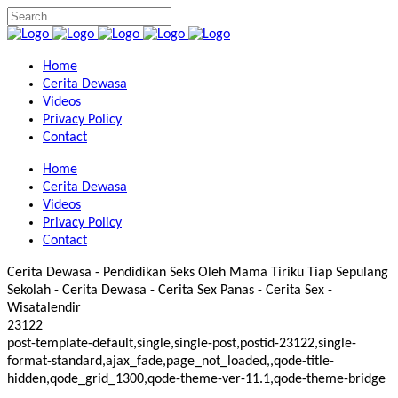
Home
Cerita Dewasa
Videos
Privacy Policy
Contact
Home
Cerita Dewasa
Videos
Privacy Policy
Contact
Cerita Dewasa - Pendidikan Seks Oleh Mama Tiriku Tiap Sepulang
Sekolah - Cerita Dewasa - Cerita Sex Panas - Cerita Sex -
Wisatalendir
23122
post-template-default,single,single-post,postid-23122,single-
format-standard,ajax_fade,page_not_loaded,,qode-title-
hidden,qode_grid_1300,qode-theme-ver-11.1,qode-theme-bridge