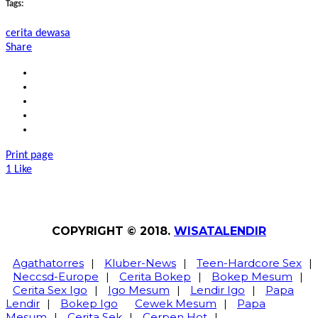
Tags:
cerita dewasa
Share
Print page
1
Like
COPYRIGHT © 2018.
WISATALENDIR
Agathatorres
|
Kluber-News
|
Teen-Hardcore Sex
|
Neccsd-Europe
|
Cerita Bokep
|
Bokep Mesum
|
Cerita Sex Igo
|
Igo Mesum
|
Lendir Igo
|
Papa
Lendir
|
Bokep Igo
Cewek Mesum
|
Papa
Mesum
|
Cerita Sek
|
Cerpen Hot
|