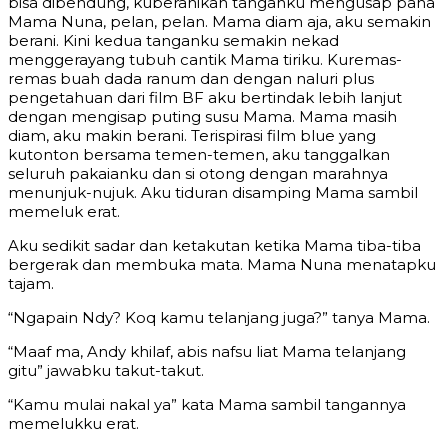
bisa dibendung, kuberanikan tanganku mengusap paha
Mama Nuna, pelan, pelan. Mama diam aja, aku semakin
berani. Kini kedua tanganku semakin nekad
menggerayang tubuh cantik Mama tiriku. Kuremas-
remas buah dada ranum dan dengan naluri plus
pengetahuan dari film BF aku bertindak lebih lanjut
dengan mengisap puting susu Mama. Mama masih
diam, aku makin berani. Terispirasi film blue yang
kutonton bersama temen-temen, aku tanggalkan
seluruh pakaianku dan si otong dengan marahnya
menunjuk-nujuk. Aku tiduran disamping Mama sambil
memeluk erat.
Aku sedikit sadar dan ketakutan ketika Mama tiba-tiba
bergerak dan membuka mata. Mama Nuna menatapku
tajam.
“Ngapain Ndy? Koq kamu telanjang juga?” tanya Mama.
“Maaf ma, Andy khilaf, abis nafsu liat Mama telanjang
gitu” jawabku takut-takut.
“Kamu mulai nakal ya” kata Mama sambil tangannya
memelukku erat.