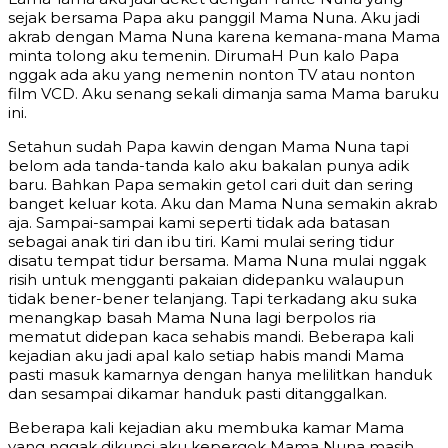
sejak bersama Papa aku panggil Mama Nuna. Aku jadi
akrab dengan Mama Nuna karena kemana-mana Mama
minta tolong aku temenin. DirumaH Pun kalo Papa
nggak ada aku yang nemenin nonton TV atau nonton
film VCD. Aku senang sekali dimanja sama Mama baruku
ini.
Setahun sudah Papa kawin dengan Mama Nuna tapi
belom ada tanda-tanda kalo aku bakalan punya adik
baru. Bahkan Papa semakin getol cari duit dan sering
banget keluar kota. Aku dan Mama Nuna semakin akrab
aja. Sampai-sampai kami seperti tidak ada batasan
sebagai anak tiri dan ibu tiri. Kami mulai sering tidur
disatu tempat tidur bersama. Mama Nuna mulai nggak
risih untuk mengganti pakaian didepanku walaupun
tidak bener-bener telanjang. Tapi terkadang aku suka
menangkap basah Mama Nuna lagi berpolos ria
mematut didepan kaca sehabis mandi. Beberapa kali
kejadian aku jadi apal kalo setiap habis mandi Mama
pasti masuk kamarnya dengan hanya melilitkan handuk
dan sesampai dikamar handuk pasti ditanggalkan.
Beberapa kali kejadian aku membuka kamar Mama
yang nggak dikunci aku kepergok Mama Nuna masih