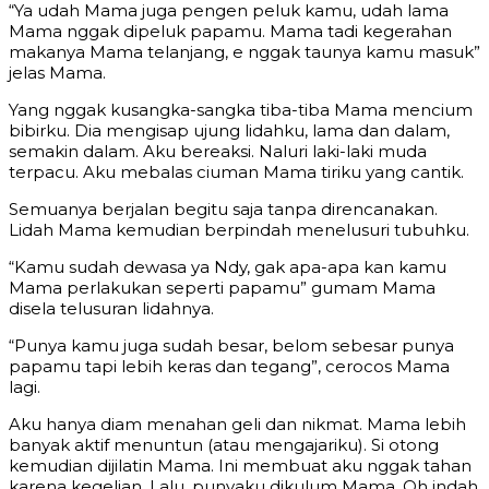
“Ya udah Mama juga pengen peluk kamu, udah lama
Mama nggak dipeluk papamu. Mama tadi kegerahan
makanya Mama telanjang, e nggak taunya kamu masuk”
jelas Mama.
Yang nggak kusangka-sangka tiba-tiba Mama mencium
bibirku. Dia mengisap ujung lidahku, lama dan dalam,
semakin dalam. Aku bereaksi. Naluri laki-laki muda
terpacu. Aku mebalas ciuman Mama tiriku yang cantik.
Semuanya berjalan begitu saja tanpa direncanakan.
Lidah Mama kemudian berpindah menelusuri tubuhku.
“Kamu sudah dewasa ya Ndy, gak apa-apa kan kamu
Mama perlakukan seperti papamu” gumam Mama
disela telusuran lidahnya.
“Punya kamu juga sudah besar, belom sebesar punya
papamu tapi lebih keras dan tegang”, cerocos Mama
lagi.
Aku hanya diam menahan geli dan nikmat. Mama lebih
banyak aktif menuntun (atau mengajariku). Si otong
kemudian dijilatin Mama. Ini membuat aku nggak tahan
karena kegelian. Lalu, punyaku dikulum Mama. Oh indah