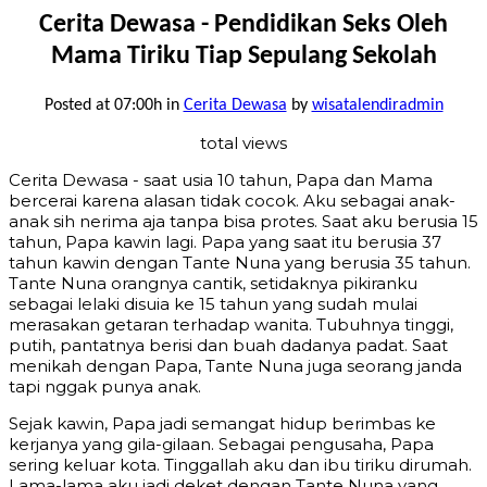
Cerita Dewasa - Pendidikan Seks Oleh
Mama Tiriku Tiap Sepulang Sekolah
Posted at 07:00h
in
Cerita Dewasa
by
wisatalendiradmin
total views
Cerita Dewasa - saat usia 10 tahun, Papa dan Mama
bercerai karena alasan tidak cocok. Aku sebagai anak-
anak sih nerima aja tanpa bisa protes. Saat aku berusia 15
tahun, Papa kawin lagi. Papa yang saat itu berusia 37
tahun kawin dengan Tante Nuna yang berusia 35 tahun.
Tante Nuna orangnya cantik, setidaknya pikiranku
sebagai lelaki disuia ke 15 tahun yang sudah mulai
merasakan getaran terhadap wanita. Tubuhnya tinggi,
putih, pantatnya berisi dan buah dadanya padat. Saat
menikah dengan Papa, Tante Nuna juga seorang janda
tapi nggak punya anak.
Sejak kawin, Papa jadi semangat hidup berimbas ke
kerjanya yang gila-gilaan. Sebagai pengusaha, Papa
sering keluar kota. Tinggallah aku dan ibu tiriku dirumah.
Lama-lama aku jadi deket dengan Tante Nuna yang