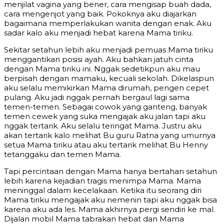
menjilat vagina yang bener, cara mengisap buah dada,
cara mengenjot yang baik. Pokoknya aku diajarkan
bagaimana memperlakukan wanita dengan enak. Aku
sadar kalo aku menjadi hebat karena Mama tiriku.
Sekitar setahun lebih aku menjadi pemuas Mama tiriku
menggantikan posisi ayah. Aku bahkan jatuh cinta
dengan Mama tiriku ini. Nggak sedetikpun aku mau
berpisah dengan mamaku, kecuali sekolah. Dikelaspun
aku selalu memikirkan Mama dirumah, pengen cepet
pulang. Aku jadi nggak pernah bergaul lagi sama
temen-temen. Sebagai cowok yang ganteng, banyak
temen cewek yang suka mengajak aku jalan tapi aku
nggak tertarik. Aku selalu teringat Mama. Justru aku
akan tertarik kalo melihat Bu guru Ratna yang umurnya
setua Mama tiriku atau aku tertarik melihat Bu Henny
tetanggaku dan temen Mama.
Tapi percintaan dengan Mama hanya bertahan setahun
lebih karena kejadian tragis menimpa Mama. Mama
meninggal dalam kecelakaan. Ketika itu seorang diri
Mama tiriku mengajak aku nemenin tapi aku nggak bisa
karena aku ada les. Mama akhirnya pergi sendiri ke mal.
Dijalan mobil Mama tabrakan hebat dan Mama