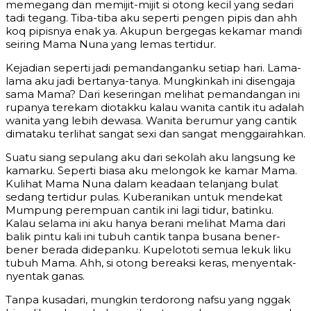
memegang dan memijit-mijit si otong kecil yang sedari
tadi tegang. Tiba-tiba aku seperti pengen pipis dan ahh
koq pipisnya enak ya. Akupun bergegas kekamar mandi
seiring Mama Nuna yang lemas tertidur.
Kejadian seperti jadi pemandanganku setiap hari. Lama-
lama aku jadi bertanya-tanya. Mungkinkah ini disengaja
sama Mama? Dari keseringan melihat pemandangan ini
rupanya terekam diotakku kalau wanita cantik itu adalah
wanita yang lebih dewasa. Wanita berumur yang cantik
dimataku terlihat sangat sexi dan sangat menggairahkan.
Suatu siang sepulang aku dari sekolah aku langsung ke
kamarku. Seperti biasa aku melongok ke kamar Mama.
Kulihat Mama Nuna dalam keadaan telanjang bulat
sedang tertidur pulas. Kuberanikan untuk mendekat
Mumpung perempuan cantik ini lagi tidur, batinku.
Kalau selama ini aku hanya berani melihat Mama dari
balik pintu kali ini tubuh cantik tanpa busana bener-
bener berada didepanku. Kupelototi semua lekuk liku
tubuh Mama. Ahh, si otong bereaksi keras, menyentak-
nyentak ganas.
Tanpa kusadari, mungkin terdorong nafsu yang nggak