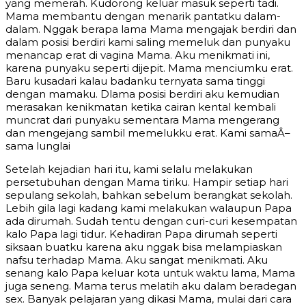
yang memerah. Kudorong keluar masuk seperti tadi.
Mama membantu dengan menarik pantatku dalam-
dalam. Nggak berapa lama Mama mengajak berdiri dan
dalam posisi berdiri kami saling memeluk dan punyaku
menancap erat di vagina Mama. Aku menikmati ini,
karena punyaku seperti dijepit. Mama menciumku erat.
Baru kusadari kalau badanku ternyata sama tinggi
dengan mamaku. Dlama posisi berdiri aku kemudian
merasakan kenikmatan ketika cairan kental kembali
muncrat dari punyaku sementara Mama mengerang
dan mengejang sambil memelukku erat. Kami samaÂ–
sama lunglai
Setelah kejadian hari itu, kami selalu melakukan
persetubuhan dengan Mama tiriku. Hampir setiap hari
sepulang sekolah, bahkan sebelum berangkat sekolah.
Lebih gila lagi kadang kami melakukan walaupun Papa
ada dirumah. Sudah tentu dengan curi-curi kesempatan
kalo Papa lagi tidur. Kehadiran Papa dirumah seperti
siksaan buatku karena aku nggak bisa melampiaskan
nafsu terhadap Mama. Aku sangat menikmati. Aku
senang kalo Papa keluar kota untuk waktu lama, Mama
juga seneng. Mama terus melatih aku dalam beradegan
sex. Banyak pelajaran yang dikasi Mama, mulai dari cara