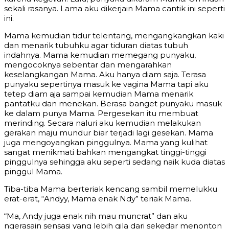
sekali rasanya. Lama aku dikerjain Mama cantik ini seperti
ini.
Mama kemudian tidur telentang, mengangkangkan kaki
dan menarik tubuhku agar tiduran diatas tubuh
indahnya. Mama kemudian memegang punyaku,
mengocoknya sebentar dan mengarahkan
keselangkangan Mama. Aku hanya diam saja. Terasa
punyaku sepertinya masuk ke vagina Mama tapi aku
tetep diam aja sampai kemudian Mama menarik
pantatku dan menekan. Berasa banget punyaku masuk
ke dalam punya Mama. Pergesekan itu membuat
merinding. Secara naluri aku kemudian melakukan
gerakan maju mundur biar terjadi lagi gesekan. Mama
juga mengoyangkan pinggulnya. Mama yang kulihat
sangat menikmati bahkan mengangkat tinggi-tinggi
pinggulnya sehingga aku seperti sedang naik kuda diatas
pinggul Mama.
Tiba-tiba Mama berteriak kencang sambil memelukku
erat-erat, “Andyy, Mama enak Ndy” teriak Mama.
“Ma, Andy juga enak nih mau muncrat” dan aku
ngerasain sensasi yang lebih gila dari sekedar menonton