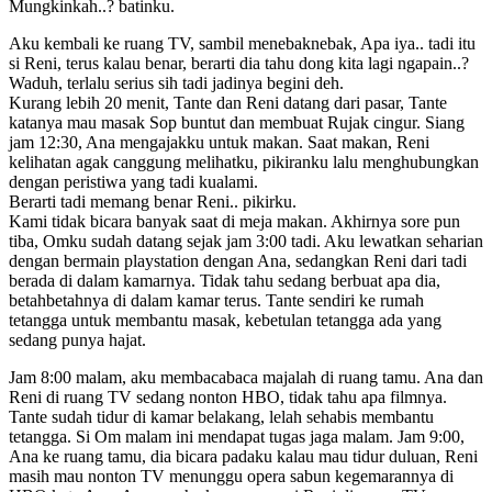
Mungkinkah..? batinku.
Aku kembali ke ruang TV, sambil menebaknebak, Apa iya.. tadi itu
si Reni, terus kalau benar, berarti dia tahu dong kita lagi ngapain..?
Waduh, terlalu serius sih tadi jadinya begini deh.
Kurang lebih 20 menit, Tante dan Reni datang dari pasar, Tante
katanya mau masak Sop buntut dan membuat Rujak cingur. Siang
jam 12:30, Ana mengajakku untuk makan. Saat makan, Reni
kelihatan agak canggung melihatku, pikiranku lalu menghubungkan
dengan peristiwa yang tadi kualami.
Berarti tadi memang benar Reni.. pikirku.
Kami tidak bicara banyak saat di meja makan. Akhirnya sore pun
tiba, Omku sudah datang sejak jam 3:00 tadi. Aku lewatkan seharian
dengan bermain playstation dengan Ana, sedangkan Reni dari tadi
berada di dalam kamarnya. Tidak tahu sedang berbuat apa dia,
betahbetahnya di dalam kamar terus. Tante sendiri ke rumah
tetangga untuk membantu masak, kebetulan tetangga ada yang
sedang punya hajat.
Jam 8:00 malam, aku membacabaca majalah di ruang tamu. Ana dan
Reni di ruang TV sedang nonton HBO, tidak tahu apa filmnya.
Tante sudah tidur di kamar belakang, lelah sehabis membantu
tetangga. Si Om malam ini mendapat tugas jaga malam. Jam 9:00,
Ana ke ruang tamu, dia bicara padaku kalau mau tidur duluan, Reni
masih mau nonton TV menunggu opera sabun kegemarannya di