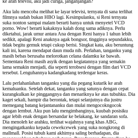
ke arah televisi, aku jadi curiga, janganjangan?
Aku lalu mencoba melihat ke layar televisi, ternyata di sana terlihat
filmnya sudah bukan HBO lagi. Kesimpulanku, si Reni ternyata
suka nonton sampai malam berarti hanya untuk menyetel VCD
porno. Wow! berarti kakaknya kalah dong sama adiknya. Perlu
diketahui, jarak umur antara Ana dengan Reni hanya 1 tahun lebih
sedikit, apalagi Reni anaknya agak bongsor, tingginya sepundakku,
tidak begitu gemuk tetapi cukup berisi. Singkat kata, aku beruntung
kali ini, karena mendapat daun muda nih. Perlahan, tanganku yang
masih bebas berusaha melorotkan celana dalamku ke bawah.
Sementara Reni masih asyik dengan kegiatannya yang semakin
lama semakin menjadi, dia seperti terobsesi dengan film dari VCD
tersebut. Lenguhannya kadangkadang terdengar keras.
Lalu perlahanlahan tanganku yang dia pegang kutarik ke arah
kemaluanku. Setelah dekat, tanganku yang satunya dengan cepat
kurangkulkan ke pinggangnya dan menariknya ke atas tubuhku. Dia
kaget sekali, hampir dia berontak, tetapi selanjutnya dia justru
memegang batang kejantananku dan mulai mengocokngocok
dengan lembut. Aku pun lalu mengimbanginya, kuubah posisiku
agar lebih enak dengan bersandar ke belakang, ke sandaran sofa.
Dia menoleh ke arahku, terlihat wajahnya yang khas ABG,
mengingatkanku kepada cewekcewek yang suka nongkrong di
mallmall. Posisi tubuh kami akhirnya saling berhadapan, dia