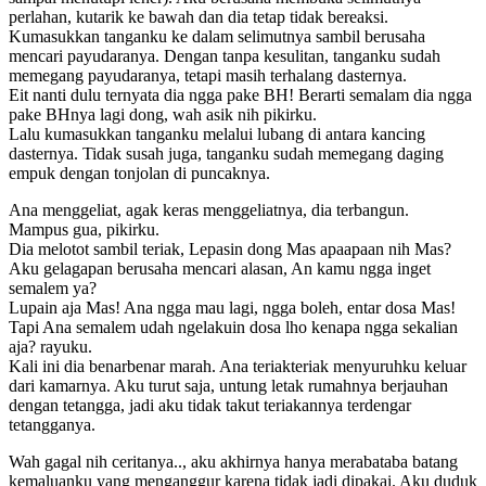
perlahan, kutarik ke bawah dan dia tetap tidak bereaksi.
Kumasukkan tanganku ke dalam selimutnya sambil berusaha
mencari payudaranya. Dengan tanpa kesulitan, tanganku sudah
memegang payudaranya, tetapi masih terhalang dasternya.
Eit nanti dulu ternyata dia ngga pake BH! Berarti semalam dia ngga
pake BHnya lagi dong, wah asik nih pikirku.
Lalu kumasukkan tanganku melalui lubang di antara kancing
dasternya. Tidak susah juga, tanganku sudah memegang daging
empuk dengan tonjolan di puncaknya.
Ana menggeliat, agak keras menggeliatnya, dia terbangun.
Mampus gua, pikirku.
Dia melotot sambil teriak, Lepasin dong Mas apaapaan nih Mas?
Aku gelagapan berusaha mencari alasan, An kamu ngga inget
semalem ya?
Lupain aja Mas! Ana ngga mau lagi, ngga boleh, entar dosa Mas!
Tapi Ana semalem udah ngelakuin dosa lho kenapa ngga sekalian
aja? rayuku.
Kali ini dia benarbenar marah. Ana teriakteriak menyuruhku keluar
dari kamarnya. Aku turut saja, untung letak rumahnya berjauhan
dengan tetangga, jadi aku tidak takut teriakannya terdengar
tetangganya.
Wah gagal nih ceritanya.., aku akhirnya hanya merabataba batang
kemaluanku yang menganggur karena tidak jadi dipakai. Aku duduk