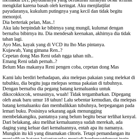
mengkilat karena basah oleh keringat. Aku menjilatjilat
payudaranya, kukulum putingnya yang kecil dan tidak begitu
menonjol.
Dia berteriak pelan, Mas..!
Aku lalu berpindah ke bibirnya yang mungil, kulumat dengan
bernafsu bibirnya itu. Dia mendesah keenakan, akhirnya dia tidak
tahan lagi.
Ayo Mas, kayak yang di VCD itu lho Mas pintanya.
Kujawab, Yang gimana Ren..?
Cepetan dong Mas Reni udah ngga tahan nih..
Emang Reni udah pernah..?
Belum Mas makanya Reni pengen coba, cepetan dong Mas
Kami lalu berdiri berhadapan, aku melepas pakaian yang melekat di
tubuhku, dia begitu juga melepas semua pakaian di tubuhnya.
Dengan bernafsu dia pegang batang kemaluanku untuk
dikocokkocok, sensasinya, wuah! Tidak tergambarkan. Dipegang
oleh anak baru umur 18 tahun! Lalu sebentar kemudian, dia melepas
batang kemaluanku dan membalikkan tubuhnya, berpegangan pada
lemari buku. Posisinya sekarang agak menungging
membelakangiku, pantatnya yang belum begitu besar terlihat kenyal.
Dari belakang, aku melihat kemaluannya sudah merekah, ada
daging yang keluar dari kemaluannya, entah apa itu namanya.
Mungkin itu kli yang dinamakan clitoris. Tetapi pemandangan itu
menjadikan batang kejantananku menjadi berdenyutdenyut ingin