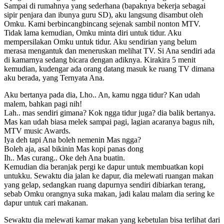
Sampai di rumahnya yang sederhana (bapaknya bekerja sebagai
sipir penjara dan ibunya guru SD), aku langsung disambut oleh
Omku. Kami berbincangbincang sejenak sambil nonton MTV.
Tidak lama kemudian, Omku minta diri untuk tidur. Aku
mempersilakan Omku untuk tidur. Aku sendirian yang belum
merasa mengantuk dan meneruskan melihat TV. Si Ana sendiri ada
di kamarnya sedang bicara dengan adiknya. Kirakira 5 menit
kemudian, kudengar ada orang datang masuk ke ruang TV dimana
aku berada, yang Ternyata Ana.
Aku bertanya pada dia, Lho.. An, kamu ngga tidur? Kan udah
malem, bahkan pagi nih!
Lah.. mas sendiri gimana? Kok ngga tidur juga? dia balik bertanya.
Mas kan udah biasa melek sampai pagi, lagian acaranya bagus nih,
MTV music Awards.
Iya deh tapi Ana boleh nemenin Mas ngga?
Boleh aja, asal bikinin Mas kopi panas dong
Ih.. Mas curang.. Oke deh Ana buatin.
Kemudian dia beranjak pergi ke dapur untuk membuatkan kopi
untukku. Sewaktu dia jalan ke dapur, dia melewati ruangan makan
yang gelap, sedangkan ruang dapurnya sendiri dibiarkan terang,
sebab Omku orangnya suka makan, jadi kalau malam dia sering ke
dapur untuk cari makanan.
Sewaktu dia melewati kamar makan yang kebetulan bisa terlihat dari