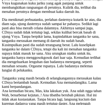
Vnya kugunakan kuku jariku yang agak panjang untuk
membangkitkan rangsangan di perutnya. Kulirik dia, terlihat dia
menahan perutnya dengan membuat kaku daerah itu.
Dia menikmati perbuatanku, perlahan dasternya kutarik ke atas, dia
diam saja, ujung dasternya sudah sampai ke pahanya. Sedikit lagi
pasti aku bisa meraih celana dalamnya. Akhirnya sampai juga,
CDnya sudah tidak tertutup lagi, sekilas kulihat bercak basah di
ujung Vnya. Tanpa berpikir lama, kupindahkan tanganku ke sana,
tanganku merasakan memang di daerah itu sudah basah.
Kusimpulkan pasti dia sudah terangsang berat. Lalu kuselipkan
tanganku ke dalam CDnya, tetapi dia kali ini menahan tanganku
supaya tidak masuk ke sana. Aku urungkan niatku untuk itu,
tanganku hanya menggosokgosok dari luar saja. Kemudian terlihat
dia mengeluarkan lenguhan dan badannya menegang, seperti
menahan sesuatu. Orgasme rupanya. Lalu badannya melemas
lunglai di pelukanku.
Tanganku yang masih berada di selangkangannya merasakan kalau
CDnya bertambah basah. Kemudian Ana memandangiku. Lama
kami berpandangan.
Ana kemudian bicara, Mas, kita lakukan yuk. Ana udah ngga tahan
Wah, benarbenar kejutan..! Ana tibatiba berubah pikiran. Hal ini
tidak akan kusiasiakan. Tanpa bicara lagi, langsung kucium dan
kuremas dadanya yang masih tertutup daster. Ana melenguh