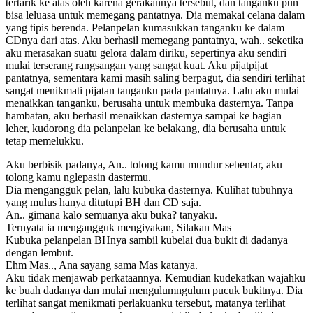
tertarik ke atas oleh karena gerakannya tersebut, dan tanganku pun
bisa leluasa untuk memegang pantatnya. Dia memakai celana dalam
yang tipis berenda. Pelanpelan kumasukkan tanganku ke dalam
CDnya dari atas. Aku berhasil memegang pantatnya, wah.. seketika
aku merasakan suatu gelora dalam diriku, sepertinya aku sendiri
mulai terserang rangsangan yang sangat kuat. Aku pijatpijat
pantatnya, sementara kami masih saling berpagut, dia sendiri terlihat
sangat menikmati pijatan tanganku pada pantatnya. Lalu aku mulai
menaikkan tanganku, berusaha untuk membuka dasternya. Tanpa
hambatan, aku berhasil menaikkan dasternya sampai ke bagian
leher, kudorong dia pelanpelan ke belakang, dia berusaha untuk
tetap memelukku.
Aku berbisik padanya, An.. tolong kamu mundur sebentar, aku
tolong kamu nglepasin dastermu.
Dia mengangguk pelan, lalu kubuka dasternya. Kulihat tubuhnya
yang mulus hanya ditutupi BH dan CD saja.
An.. gimana kalo semuanya aku buka? tanyaku.
Ternyata ia mengangguk mengiyakan, Silakan Mas
Kubuka pelanpelan BHnya sambil kubelai dua bukit di dadanya
dengan lembut.
Ehm Mas.., Ana sayang sama Mas katanya.
Aku tidak menjawab perkataannya. Kemudian kudekatkan wajahku
ke buah dadanya dan mulai mengulumngulum pucuk bukitnya. Dia
terlihat sangat menikmati perlakuanku tersebut, matanya terlihat