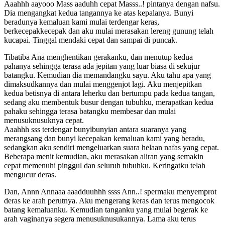
Aaahhh aayooo Mass aaduhh cepat Masss..! pintanya dengan nafsu.
Dia mengangkat kedua tangannya ke atas kepalanya. Bunyi
beradunya kemaluan kami mulai terdengar keras,
berkecepakkecepak dan aku mulai merasakan lereng gunung telah
kucapai. Tinggal mendaki cepat dan sampai di puncak.
Tibatiba Ana menghentikan gerakanku, dan menutup kedua
pahanya sehingga terasa ada jepitan yang luar biasa di sekujur
batangku. Kemudian dia memandangku sayu. Aku tahu apa yang
dimaksudkannya dan mulai menggenjot lagi. Aku menjepitkan
kedua betisnya di antara leherku dan bertumpu pada kedua tangan,
sedang aku membentuk busur dengan tubuhku, merapatkan kedua
pahaku sehingga terasa batangku membesar dan mulai
menusuknusuknya cepat.
Aaahhh sss terdengar bunyibunyian antara suaranya yang
merangsang dan bunyi kecepakan kemaluan kami yang beradu,
sedangkan aku sendiri mengeluarkan suara helaan nafas yang cepat.
Beberapa menit kemudian, aku merasakan aliran yang semakin
cepat memenuhi pinggul dan seluruh tubuhku. Keringatku telah
mengucur deras.
Dan, Annn Annaaa aaadduuhhh ssss Ann..! spermaku menyemprot
deras ke arah perutnya. Aku mengerang keras dan terus mengocok
batang kemaluanku. Kemudian tanganku yang mulai begerak ke
arah vaginanya segera menusuknusukannya. Lama aku terus