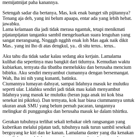
memijatmijat paha kanannya.
Setengah sadar dia bertanya, Mas, kok enak banget sih pijitannya?
Tenang aja deh, yang ini belum apaapa, entar ada yang lebih hebat.
jawabku.
Lama kelamaan dia jadi tidak merasa ngantuk, tetapi menikmati
pijatanpijatan tanganku sambil mengeluarkan suara lenguhan yang
sangat merangsang, Nngggh ngghh enak loh Mas agak naik dikit
Mas.. yang ini lho di atas dengkul, ya.. di situ terus.. terus..
Aku tahu dia tidak sadar kalau sedang aku kerjain. Lamalama
kulihat dia sepertinya mau bangkit dari tidurnya. Kemudian waktu
kubiarkan, ternyata dia tibatiba memelukku dan berusaha mencium
bibirku. Aku sendiri menyambut ciumannya dengan bersemangat.
Wah, lha ini nih yang kunanti, batinku.
Ciumannya lumayan dahsyat, sampai lidahnya masuk ke mulutku
seperti ular. Lidahku sendiri jadi tidak mau kalah menyambut
lidahnya yang masuk ke mulutku (heran juga anak ini kok bisa
senekat ini pikirku). Dan ternyata, kok luar biasa ciummannya untuk
ukuran anak SMU yang belum pernah pacaran, tangannya
melingkar di punggungku dan berusaha masuk ke dalam tshirtku.
Gerakan tubuhnya terlihat sekali terbakar oleh rangsangan yang
kuberikan melalui pijatan tadi, tubuhnya naik turun sambil sesekali
bergoyang ke kiri dan ke kanan. Lamalama daster yang dia kenakan