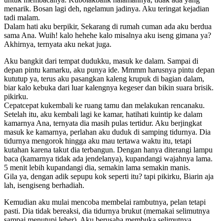
menarik. Bosan lagi deh, ngelamun jadinya. Aku teringat kejadian
tadi malam.
Dalam hati aku berpikir, Sekarang di rumah cuman ada aku berdua
sama Ana. Wuih! kalo hehehe kalo misalnya aku iseng gimana ya?
Akhirnya, ternyata aku nekat juga.
Aku bangkit dari tempat dudukku, masuk ke dalam. Sampai di
depan pintu kamarku, aku punya ide. Mmmm harusnya pintu depan
kututup ya, terus aku pasangkan kaleng krupuk di bagian dalam,
biar kalo kebuka dari luar kalengnya kegeser dan bikin suara brisik.
pikirku.
Cepatcepat kukembali ke ruang tamu dan melakukan rencanaku.
Setelah itu, aku kembali lagi ke kamar, hatihati kuintip ke dalam
kamarnya Ana, ternyata dia masih pulas tertidur. Aku berjingkat
masuk ke kamarnya, perlahan aku duduk di samping tidurnya. Dia
tidurnya mengorok hingga aku mau tertawa waktu itu, tetapi
kutahan karena takut dia terbangun. Dengan hanya diterangi lampu
baca (kamarnya tidak ada jendelanya), kupandangi wajahnya lama.
5 menit lebih kupandangi dia, semakin lama semakin manis.
Gila ya, dengan adik sepupu kok seperti itu? tapi pikirku, Biarin aja
lah, isengiseng berhadiah.
Kemudian aku mulai mencoba membelai rambutnya, pelan tetapi
pasti. Dia tidak bereaksi, dia tidurnya brukut (memakai selimutnya
sampai menutupi leher). Aku berusaha membuka selimutnya