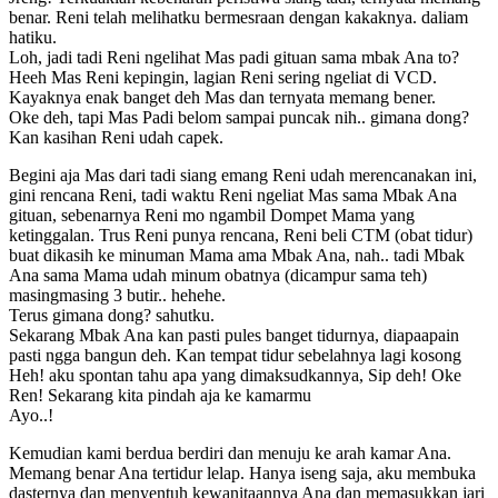
benar. Reni telah melihatku bermesraan dengan kakaknya. daliam
hatiku.
Loh, jadi tadi Reni ngelihat Mas padi gituan sama mbak Ana to?
Heeh Mas Reni kepingin, lagian Reni sering ngeliat di VCD.
Kayaknya enak banget deh Mas dan ternyata memang bener.
Oke deh, tapi Mas Padi belom sampai puncak nih.. gimana dong?
Kan kasihan Reni udah capek.
Begini aja Mas dari tadi siang emang Reni udah merencanakan ini,
gini rencana Reni, tadi waktu Reni ngeliat Mas sama Mbak Ana
gituan, sebenarnya Reni mo ngambil Dompet Mama yang
ketinggalan. Trus Reni punya rencana, Reni beli CTM (obat tidur)
buat dikasih ke minuman Mama ama Mbak Ana, nah.. tadi Mbak
Ana sama Mama udah minum obatnya (dicampur sama teh)
masingmasing 3 butir.. hehehe.
Terus gimana dong? sahutku.
Sekarang Mbak Ana kan pasti pules banget tidurnya, diapaapain
pasti ngga bangun deh. Kan tempat tidur sebelahnya lagi kosong
Heh! aku spontan tahu apa yang dimaksudkannya, Sip deh! Oke
Ren! Sekarang kita pindah aja ke kamarmu
Ayo..!
Kemudian kami berdua berdiri dan menuju ke arah kamar Ana.
Memang benar Ana tertidur lelap. Hanya iseng saja, aku membuka
dasternya dan menyentuh kewanitaannya Ana dan memasukkan jari