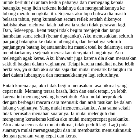
untuk berlutut di antara kedua pahanya dan memegang kepala
batangku yang licin terkena ludahnya dan mengarahkannya ke
lubang merah mengkilat itu. Sejenak aku lupa bahwa dia masih
belasan tahun, yang kurasakan secara reflek setelah dikenyot
habishabisan olehnya, ialah bahwa ia sudah tidak perawan lagi.
Dan, Ssleeeppp.. ketat tetapi tidak begitu menjepit dan tanpa
hambatan sama sekali (benar dugaanku). Aku menusukkan seluruh
panjang batangku ke dalam lubang itu, dan hebatnya seluruh
panjangnya batang kejantananku itu masuk total ke dalamnya serta
membiarkannya sejenak merasakan denyutan hangatnya. Ana
melenguh agak keras. Aku khawatir juga karena dia akan merasakan
sakit di bagian dalam vaginanya. Tetapi karena malaikat nafsu lebih
berkuasa, ya sudah aku santai saja dan mulai menarik batangku itu
dari dalam lubangnya dan memasukkannya lagi seluruhnya.
Entah karena apa, aku tidak begitu merasakan rasa nikmat yang
cepat naik. Memang terasa basah, licin dan enak tetapi, ya lebih
karena ini memang sedang bersetubuh. Aku mulai berpraktek
dengan berbagai macam cara menusuk dan arah tusukan ke dalam
lubang vaginanya. Yang mulai mencemaskanku, Ana sama sekali
tidak berusaha menahan suaranya. Ia mulai melenguh dan
mengerang keraskeras ketika aku mulai mempercepat gerakanku.
Aku antara cemas dan mulai nikmat, tidak peduli lagi. Lagi pula
suaranya mulai merangsangku dan ini membuatku menusuknusuk
dengan gerakan yang cepat dan keras.