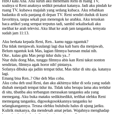
HBO kata Ana. Ana suruh aku menemani Reni di ruang TV,
soalnya si Reni anaknya sedikit penakut katanya. Jadi aku pindah ke
ruang TV, kubawa majalah yang sedang kubaca. Aku rebahkan
badanku di sofa panjang di depan TV. Reni sendiri duduk di kursi
favoritnya, tanpa sekali pun menengok ke arahku. Aku teruskan
baca artikel yang sempat terputus tadi, sambil sekalisekali aku
melihat ke arah televisi. Aku lihat ke arah jam tanganku, ternyata
sudah jam 11:13.
Aku berkata kepada Reni, Ren.. kamu ngga ngantuk?
Dia tidak menjawab, kuulangi lagi dua kali baru dia menjawab,
Belum ngantuk kok Mas, lagian filmnya barusan mulai nih.
Oke.. kalau gitu Mas pergi tidur dulu ya..?
Ntar dulu dong Mas, tunggu filmnya abis kan Reni takut nonton
sendirian, filmnya agak horor nih! pintanya.
Sofanya dibuka aja jadiin tempat tidur, Mas tidur di situ aja. katanya
lagi.
Emang bisa Ren..? Oke deh Mas coba.
Aku coba deh usul Reni, dan aku akhirnya tidur di sofa yang sudah
diubah menjadi tempat tidur itu. Tidak tahu berapa lama aku tertidur
di situ, tibatiba aku terbangun merasakan tanganku ada yang
memegang. Aku buka mataku sedikitsedikit, terlihat olehku Reni
memegang tanganku, digosokgosokkannya tanganku ke
selangkangannya. Terasa olehku bulubulu halus di ujung jariku.
Kulirik mukanya, dia mendesah amat pelan. Wajahnya menghadap