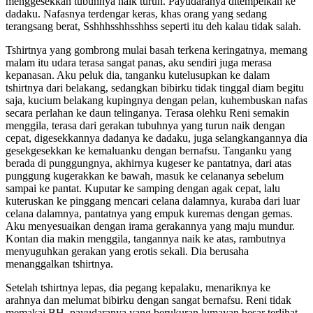
menggesekkan tubuhnya naik turun. Payudaranya ditempelkan ke
dadaku. Nafasnya terdengar keras, khas orang yang sedang
terangsang berat, Sshhhsshhsshhss seperti itu deh kalau tidak salah.
Tshirtnya yang gombrong mulai basah terkena keringatnya, memang
malam itu udara terasa sangat panas, aku sendiri juga merasa
kepanasan. Aku peluk dia, tanganku kutelusupkan ke dalam
tshirtnya dari belakang, sedangkan bibirku tidak tinggal diam begitu
saja, kucium belakang kupingnya dengan pelan, kuhembuskan nafas
secara perlahan ke daun telinganya. Terasa olehku Reni semakin
menggila, terasa dari gerakan tubuhnya yang turun naik dengan
cepat, digesekkannya dadanya ke dadaku, juga selangkangannya dia
gesekgesekkan ke kemaluanku dengan bernafsu. Tanganku yang
berada di punggungnya, akhirnya kugeser ke pantatnya, dari atas
punggung kugerakkan ke bawah, masuk ke celananya sebelum
sampai ke pantat. Kuputar ke samping dengan agak cepat, lalu
kuteruskan ke pinggang mencari celana dalamnya, kuraba dari luar
celana dalamnya, pantatnya yang empuk kuremas dengan gemas.
Aku menyesuaikan dengan irama gerakannya yang maju mundur.
Kontan dia makin menggila, tangannya naik ke atas, rambutnya
menyuguhkan gerakan yang erotis sekali. Dia berusaha
menanggalkan tshirtnya.
Setelah tshirtnya lepas, dia pegang kepalaku, menariknya ke
arahnya dan melumat bibirku dengan sangat bernafsu. Reni tidak
memakai BH, payudaranya yang berukuran lumayan besar terlihat