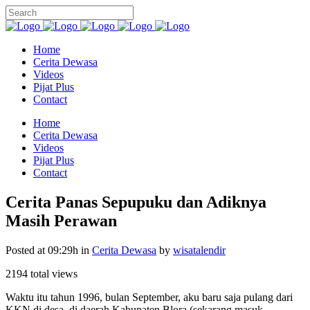
Home
Cerita Dewasa
Videos
Pijat Plus
Contact
Home
Cerita Dewasa
Videos
Pijat Plus
Contact
Cerita Panas Sepupuku dan Adiknya
Masih Perawan
Posted at 09:29h
in
Cerita Dewasa
by
wisatalendir
2194 total views
Waktu itu tahun 1996, bulan September, aku baru saja pulang dari
KKN di desa, di daerah Kabupaten Blora (sekarang masuk