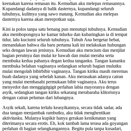
keenakan karena remasan itu. Kemudian aku melepas remasannya.
Kupandangi dadanya di balik dasternya, kupandangi seluruh
tubuhnya, kulitnya yang sawo matang. Kemudian aku melepas
dasternya karena akan merepotkan saja.
Kini ia polos tanpa satu benang pun menutupi tubuhnya. Kemudian
aku membopongnya ke kamar tidurku dan kubaringkan ia di tempat
tidur, lalu kuciumi seluruh tubuhnya. Tubuh Ana bergetar hebat,
menandakan bahwa dia baru pertama kali ini melakukan hubungan
seks dengan lawan jenisnya. Kemudian aku mencium dan menjilat
bagian perutnya dan mulai ke bawah dan mulai meraba serta
membuka kedua pahanya degan kedua tanganku. Tangan kananku
membuka belahan vaginanya sedangkan seluruh bagian mulutku
mulai mengolah bibirbibir vaginanya. Tangan kiriku masih meremas
buah dadanya yang sebelah kanan. Aku merasakan adanya cairan
yang mulai membasahi permukaan bibir vaginanya. Aku terus
menyedot dan menggigitgigit perlahan labia mayoranya dengan
asyik, sedangkan tangan kiriku sekarang merabaraba klitorisnya
dengan cairan pelumas dari lubangnya.
Asyik sekali, karena terlalu keasyikannya, secara tidak sadar, ada
dua tangan menjambak rambutku, aku tidak menghentikan
aktivitasku. Mulanya kupikir hanya gerakan kenikmatan yang
diterimanya secara erotis. Eh, kok tambah lama terasa ada goyangan
perlahan di bagian selangkangannya. Begitu pula tanpa kusadari,