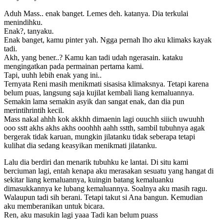
Aduh Mass.. enak banget. Lemes deh. katanya. Dia terkulai
menindihku.
Enak?, tanyaku.
Enak banget, kamu pinter yah. Ngga pernah lho aku klimaks kayak
tadi.
Akh, yang bener..? Kamu kan tadi udah ngerasain. kataku
mengingatkan pada permainan pertama kami.
Tapi, uuhh lebih enak yang ini..
Ternyata Reni masih menikmati sisasisa klimaksnya. Tetapi karena
belum puas, langsung saja kujilat kembali liang kemaluannya.
Semakin lama semakin asyik dan sangat enak, dan dia pun
merintihrintih kecil.
Mass nakal ahhh kok akkhh dimaenin lagi ouuchh siiich uwuuhh
ooo sstt akhs akhs akhs ooohhh aahh sstth, sambil tubuhnya agak
bergerak tidak karuan, mungkin jilatanku tidak seberapa tetapi
kulihat dia sedang keasyikan menikmati jilatanku.
Lalu dia berdiri dan menarik tubuhku ke lantai. Di situ kami
berciuman lagi, entah kenapa aku merasakan sesuatu yang hangat di
sekitar liang kemaluannya, kuingin batang kemaluanku
dimasukkannya ke lubang kemaluannya. Soalnya aku masih ragu.
Walaupun tadi sih berani. Tetapi takut si Ana bangun. Kemudian
aku memberanikan untuk bicara.
Ren, aku masukin lagi yaaa Tadi kan belum puass