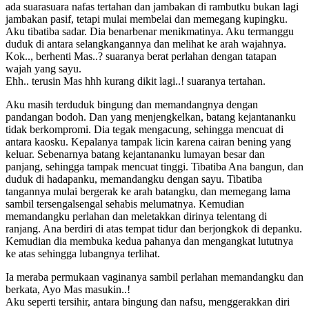
ada suarasuara nafas tertahan dan jambakan di rambutku bukan lagi
jambakan pasif, tetapi mulai membelai dan memegang kupingku.
Aku tibatiba sadar. Dia benarbenar menikmatinya. Aku termanggu
duduk di antara selangkangannya dan melihat ke arah wajahnya.
Kok.., berhenti Mas..? suaranya berat perlahan dengan tatapan
wajah yang sayu.
Ehh.. terusin Mas hhh kurang dikit lagi..! suaranya tertahan.
Aku masih terduduk bingung dan memandangnya dengan
pandangan bodoh. Dan yang menjengkelkan, batang kejantananku
tidak berkompromi. Dia tegak mengacung, sehingga mencuat di
antara kaosku. Kepalanya tampak licin karena cairan bening yang
keluar. Sebenarnya batang kejantananku lumayan besar dan
panjang, sehingga tampak mencuat tinggi. Tibatiba Ana bangun, dan
duduk di hadapanku, memandangku dengan sayu. Tibatiba
tangannya mulai bergerak ke arah batangku, dan memegang lama
sambil tersengalsengal sehabis melumatnya. Kemudian
memandangku perlahan dan meletakkan dirinya telentang di
ranjang. Ana berdiri di atas tempat tidur dan berjongkok di depanku.
Kemudian dia membuka kedua pahanya dan mengangkat lututnya
ke atas sehingga lubangnya terlihat.
Ia meraba permukaan vaginanya sambil perlahan memandangku dan
berkata, Ayo Mas masukin..!
Aku seperti tersihir, antara bingung dan nafsu, menggerakkan diri