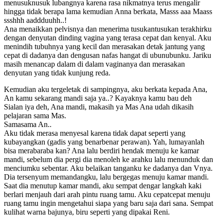
menusuknusuk lubangnya karena rasa nikmatnya terus mengalir
hingga tidak berapa lama kemudian Anna berkata, Masss aaa Maass
ssshhh aaddduuhh..!
Ana menaikkan pelvisnya dan menerima tusukantusukan terakhirku
dengan denyutan dinding vagina yang terasa cepat dan kenyal. Aku
menindih tubuhnya yang kecil dan merasakan detak jantung yang
cepat di dadanya dan dengusan nafas hangat di ubunubunku. Jariku
masih menancap dalam di dalam vaginanya dan merasakan
denyutan yang tidak kunjung reda.
Kemudian aku tergeletak di sampingnya, aku berkata kepada Ana,
An kamu sekarang mandi saja ya..? Kayaknya kamu bau deh
Sialan iya deh, Ana mandi, makasih ya Mas Ana udah dikasih
pelajaran sama Mas.
Samasama An..
Aku tidak merasa menyesal karena tidak dapat seperti yang
kubayangkan (gadis yang benarbenar perawan). Yah, lumayanlah
bisa merabaraba kan? Ana lalu berdiri hendak menuju ke kamar
mandi, sebelum dia pergi dia menoleh ke arahku lalu menunduk dan
menciumku sebentar. Aku belaikan tanganku ke dadanya dan Vnya.
Dia tersenyum memandangku, lalu bergegas menuju kamar mandi.
Saat dia menutup kamar mandi, aku sempat dengar langkah kaki
berlari menjauh dari arah pintu ruang tamu. Aku cepatcepat menuju
ruang tamu ingin mengetahui siapa yang baru saja dari sana. Sempat
kulihat warna bajunya, biru seperti yang dipakai Reni.