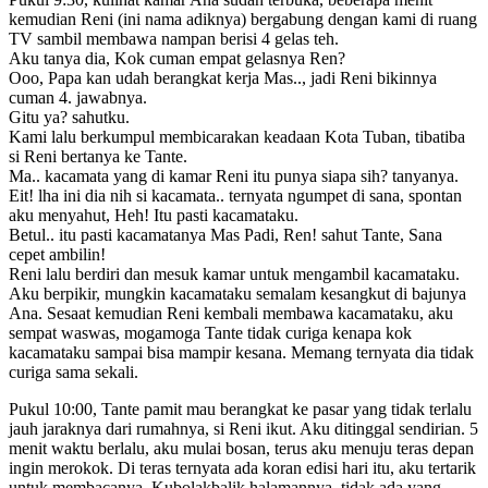
kemudian Reni (ini nama adiknya) bergabung dengan kami di ruang
TV sambil membawa nampan berisi 4 gelas teh.
Aku tanya dia, Kok cuman empat gelasnya Ren?
Ooo, Papa kan udah berangkat kerja Mas.., jadi Reni bikinnya
cuman 4. jawabnya.
Gitu ya? sahutku.
Kami lalu berkumpul membicarakan keadaan Kota Tuban, tibatiba
si Reni bertanya ke Tante.
Ma.. kacamata yang di kamar Reni itu punya siapa sih? tanyanya.
Eit! lha ini dia nih si kacamata.. ternyata ngumpet di sana, spontan
aku menyahut, Heh! Itu pasti kacamataku.
Betul.. itu pasti kacamatanya Mas Padi, Ren! sahut Tante, Sana
cepet ambilin!
Reni lalu berdiri dan mesuk kamar untuk mengambil kacamataku.
Aku berpikir, mungkin kacamataku semalam kesangkut di bajunya
Ana. Sesaat kemudian Reni kembali membawa kacamataku, aku
sempat waswas, mogamoga Tante tidak curiga kenapa kok
kacamataku sampai bisa mampir kesana. Memang ternyata dia tidak
curiga sama sekali.
Pukul 10:00, Tante pamit mau berangkat ke pasar yang tidak terlalu
jauh jaraknya dari rumahnya, si Reni ikut. Aku ditinggal sendirian. 5
menit waktu berlalu, aku mulai bosan, terus aku menuju teras depan
ingin merokok. Di teras ternyata ada koran edisi hari itu, aku tertarik
untuk membacanya. Kubolakbalik halamannya, tidak ada yang