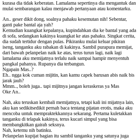
kurasa dia tidak keberatan. Lamalama sepertinya dia mengantuk dan
mulai sembarangan kalau menjawab pertanyaan atau komentarku.
An.. geser dikit dong, soalnya pahaku kesemutan nih! Sebentar,
ganti pake bantal aja yah?
Kemudian kuangkat kepalanya, kupindahkan dia ke bantal yang ada
di sofa, sedangkan kakinya kuangkat ke atas pahaku. Singkat cerita,
dia sudah tertidur dengan pulas. Pikiranku mulai keluar pikiran
iseng, tanganku aku rabakan di kakinya. Sambil purapura memijat,
dari bawah pelanpelan naik ke atas, terus turun lagi, naik lagi
lamalama aku memijatnya terlalu naik sampai hampir menyentuh
pangkal pahanya. Rupanya dia terbangun.
Ngapain Mas..?
Eh.. ngga kok cuman mijitin, kan kamu capek barusan abis naik bis
jarak jauh?
Mmm.., boleh juga.. tapi mijitnya jangan keraskeras ya Mas
Oke An..
Nah, aku teruskan kembali memijatnya, tetapi kali ini mijatnya lain,
aku kan sedikitsedikit pernah baca tentang pijatan erotis, maka aku
mencoba untuk mempraktekkannya sekarang. Pertama kuletakkan
tanganku di telapak kakinya, terus kucari simpul yang bisa
membangkitkan gairah seksnya.
Nah, ketemu nih batinku.
Pelanpelan kupijat bagian itu sambil tanganku yang satunya juga