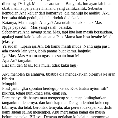
di ruang TV lagi. Melihat acara tarian Bangkok, lumayan lah buat
obat, melihat penyanyi Thailand yang cantikcantik. Sebentar
kemudian Ana keluar dari kamarnya, dia menuju ke arahku. Aku
berusaha tidak peduli, dia lalu duduk di dekatku.
Katanya, Mas maapin Ana ya? Ana udah bentakbentak Mas
Ngga papa An.., Mas yang salah. balasku.
Sebenarnya Ana sayang sama Mas, tapi kita kan masih bersaudara,
apalagi nanti kalo ketahuan ama PapaMama kan bisa berabe Mas!
jelasnya.
Ya sudah.. lupain aja An, toh kamu masih muda. Nanti juga pasti
ada cowok lain yang lebih pantas buat kamu. lanjutku.
Iya Mas, Mas Ana mau ngasih sesuatu buat Mas.
Apa An? tanyaku.
Liat sini deh Mas.. (dia mulai tidak kaku lagi)
Aku menoleh ke arahnya, tibatiba dia mendekatkan bibirnya ke arah
bibirku.
Mmpphh
Plas! jantungku spontan berdegup keras, Kok tautau nyium sih?
pikirku, tetapi kunikmati saja, enak sih.
Pertamanya dia hanya mau mengecup saja, tetapi kulingkarkan
tanganku di lehernya, dan kudekap dia. Dengan lembut kukecup
bibirnya, dia tidak berontak ternyata, aku pererat dekapanku, dada
kami sudah saling menempel. Aku merasakan kalau dia masih
belum memakai BHnya. Dengan perlahan kubelai punggungnya,