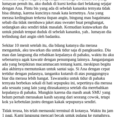
lumayan penuh itu, aku duduk di kursi kedua dari belakang sejajar
dengan Ana. Pintu bis yang ada di sebelah kananku ternyata tidak
bisa ditutup, karena kuncinya rusak kata kernetnya. Ana yang
merasa kedinginan terkena tiupan angin, bingung mau bagaimana
sebab dia tidak membawa jaket atau sweater buat penghangat,
sedangkan aku sendiri tidak masalah. Kemudian kutawarkan dia
untuk pindah tempat duduk di sebelah kananku, yah.. lumayan dia
terlindung dari angin oleh badanku.
Sekitar 10 menit setelah itu, dia bilang katanya dia merasa
mengantuk, aku tawarkan dia untuk tidur saja di pangkuanku. Dia
mau dan langsung dia rebahkan kepalanya di pahaku, waktu itu aku
sebenarnya agak kawatir dengan penumpang lainnya. Janganjangan
ada yang berpikiran macammacam tentang kami, meskipun begitu
aku akhirnya memutuskan untuk santai saja. Si Ana dengan cepat
tertidur dengan pulasnya, tanganku kutaruh di atas punggungnya
biar dia merasa lebih hangat. Tawaranku untuk tidur di pahaku
ternyata berbekas sekali di hati sepupuku ini, sepertinya dia merasa
ada sesuatu yang lain yang dirasakannya setelah dia merebahkan
kepalanya di pahaku. Mungkin karena dia masih anak SMU yang
belum pernah merasakan kasih sayang dari seorang cowok, tetapi
kok ya kebetulan justru dengan kakak sepupunya sendiri.
Tidak terasa, bis telah memasuki terminal di kotanya. Waktu itu jam
1 pagi. Kami langsung mencari becak untuk pulang ke rumahnya.