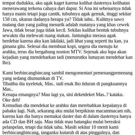
tempat dudukku, aku agak kaget karena kulihat dasternya kelihatan
menerawang terkena cahaya dari dapur. Si Ana ini sebenarnya tidak
hanya manis tetapi juga cantik, tubuhnya agak gemuk, tinggi sekitar
158 cm, ukuran dadanya berapa ya? Tidak tahu.. Kulitnya sawo
matang dan yang paling menarik adalah matanya yang khas cewek
Jawa, tidak besar juga tidak kecil. Sekilas kulihat bentuk tubuhnya
sewaktu dia melewati ruang makan. Jantungku merasa agak
berdebar karena aku kan lakilaki, jadi lihat yang seperti itu kan, ya
gimana gitu. Selesai dia membuat kopi, segera dia menuju ke
arahku, terus dia bergabung nonton MTV. Sejenak aku lupa akan
kejadian yang mendebarkan tadi (menurutku lumayan mendebar kan
lho).
Kami berbincangbincang sambil mengomentari pemenangpemenang
yang sedang diumumkan di TV.
Tibatiba dia nyeletuk, Mas.. tadi enak lho tiduran di pangkuannya
Mas..
Kenapa emangnya? Mau lagi ya, sini deketdeket Mas..? kataku.
Oke deh!
Kemudian dia mendekat ke arahku dan merebahkan kepalanya di
pahaku lagi. Nah, sekarang aku mulai berpikiran macammacam nih,
karena kan dia hanya memakai daster dan di dalam dasternya hanya
ada CD dan BH saja. Mau tidak mau batangku mulai bereaksi
pelanpelan, tetapi dia tidak tahu. Masih sekitar 10 menit kami
berbincangbincang, tanganku kutaruh di atas pinggulnya, dan