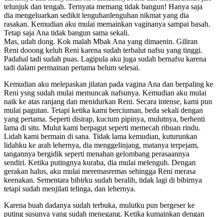
telunjuk dan tengah. Ternyata memang tidak bangun! Hanya saja
dia mengeluarkan sedikit lenguhanlenguhan nikmat yang dia
rasakan. Kemudian aku mulai memainkan vaginanya sampai basah.
Tetap saja Ana tidak bangun sama sekali.
Mas, udah dong. Kok malah Mbak Ana yang dimaenin. Giliran
Reni dooong keluh Reni karena sudah terbalut nafsu yang tinggi.
Padahal tadi sudah puas. Lagipula aku juga sudah bernafsu karena
tadi dalam permainan pertama belum selesai.
Kemudian aku melepaskan jilatan pada vagina Ana dan berpaling ke
Reni ysng sudah mulai memuncak nafsunya. Kemudian aku mulai
naik ke atas ranjang dan menidurkan Reni. Secara intense, kami pun
mulai pagutan. Tetapi ketika kami berciuman, beda sekali dengan
yang pertama. Seperti disirap, kucium pipinya, mulutnya, berhenti
lama di situ. Mulut kami berpagut seperti memecah ribuan rindu.
Lidah kami bermain di sana. Tidak lama kemudian, kuturunkan
lidahku ke arah lehernya, dia menggelinjang, matanya terpejam,
tangannya bergidik seperti menahan gelombang perasaannya
sendiri. Ketika putingnya kuraba, dia mulai melenguh. Dengan
gerakan halus, aku mulai meremasremas sehingga Reni merasa
keenakan. Sementara bibirku sudah beralih, tidak lagi di bibirnya
tetapi sudah menjilati telinga, dan lehernya.
Karena buah dadanya sudah terbuka, mulutku pun bergeser ke
puting susunya yang sudah menegang. Ketika kumainkan dengan