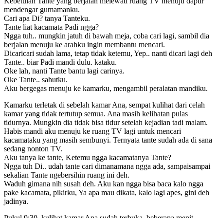
Kebetulan Tante yang berjalan melewati ruang TV menuju dapur
mendengar gumamanku.
Cari apa Di? tanya Tanteku.
Tante liat kacamata Padi ngga?
Ngga tuh.. mungkin jatuh di bawah meja, coba cari lagi, sambil dia
berjalan menuju ke arahku ingin membantu mencari.
Dicaricari sudah lama, tetap tidak ketemu, Yep.. nanti dicari lagi deh
Tante.. biar Padi mandi dulu. kataku.
Oke lah, nanti Tante bantu lagi carinya.
Oke Tante.. sahutku.
Aku bergegas menuju ke kamarku, mengambil peralatan mandiku.
Kamarku terletak di sebelah kamar Ana, sempat kulihat dari celah
kamar yang tidak tertutup semua. Ana masih kelihatan pulas
tidurnya. Mungkin dia tidak bisa tidur setelah kejadian tadi malam.
Habis mandi aku menuju ke ruang TV lagi untuk mencari
kacamataku yang masih sembunyi. Ternyata tante sudah ada di sana
sedang nonton TV.
Aku tanya ke tante, Ketemu ngga kacamatanya Tante?
Ngga tuh Di.. udah tante cari dimanamana ngga ada, sampaisampai
sekalian Tante ngebersihin ruang ini deh.
Waduh gimana nih susah deh. Aku kan ngga bisa baca kalo ngga
pake kacamata, pikirku, Ya apa mau dikata, kalo lagi apes, gini deh
jadinya.
Pukul 9:30, kulihat kamar Ana sudah terbuka, beberapa menit