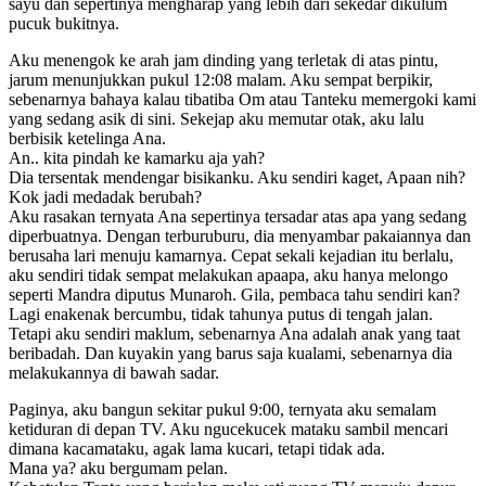
sayu dan sepertinya mengharap yang lebih dari sekedar dikulum
pucuk bukitnya.
Aku menengok ke arah jam dinding yang terletak di atas pintu,
jarum menunjukkan pukul 12:08 malam. Aku sempat berpikir,
sebenarnya bahaya kalau tibatiba Om atau Tanteku memergoki kami
yang sedang asik di sini. Sekejap aku memutar otak, aku lalu
berbisik ketelinga Ana.
An.. kita pindah ke kamarku aja yah?
Dia tersentak mendengar bisikanku. Aku sendiri kaget, Apaan nih?
Kok jadi medadak berubah?
Aku rasakan ternyata Ana sepertinya tersadar atas apa yang sedang
diperbuatnya. Dengan terburuburu, dia menyambar pakaiannya dan
berusaha lari menuju kamarnya. Cepat sekali kejadian itu berlalu,
aku sendiri tidak sempat melakukan apaapa, aku hanya melongo
seperti Mandra diputus Munaroh. Gila, pembaca tahu sendiri kan?
Lagi enakenak bercumbu, tidak tahunya putus di tengah jalan.
Tetapi aku sendiri maklum, sebenarnya Ana adalah anak yang taat
beribadah. Dan kuyakin yang barus saja kualami, sebenarnya dia
melakukannya di bawah sadar.
Paginya, aku bangun sekitar pukul 9:00, ternyata aku semalam
ketiduran di depan TV. Aku ngucekucek mataku sambil mencari
dimana kacamataku, agak lama kucari, tetapi tidak ada.
Mana ya? aku bergumam pelan.