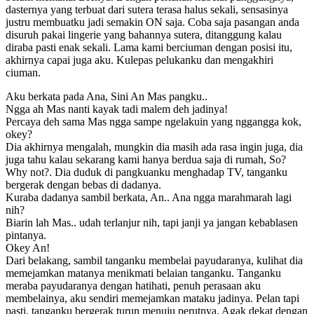
dasternya yang terbuat dari sutera terasa halus sekali, sensasinya
justru membuatku jadi semakin ON saja. Coba saja pasangan anda
disuruh pakai lingerie yang bahannya sutera, ditanggung kalau
diraba pasti enak sekali. Lama kami berciuman dengan posisi itu,
akhirnya capai juga aku. Kulepas pelukanku dan mengakhiri
ciuman.
Aku berkata pada Ana, Sini An Mas pangku..
Ngga ah Mas nanti kayak tadi malem deh jadinya!
Percaya deh sama Mas ngga sampe ngelakuin yang nggangga kok,
okey?
Dia akhirnya mengalah, mungkin dia masih ada rasa ingin juga, dia
juga tahu kalau sekarang kami hanya berdua saja di rumah, So?
Why not?. Dia duduk di pangkuanku menghadap TV, tanganku
bergerak dengan bebas di dadanya.
Kuraba dadanya sambil berkata, An.. Ana ngga marahmarah lagi
nih?
Biarin lah Mas.. udah terlanjur nih, tapi janji ya jangan kebablasen
pintanya.
Okey An!
Dari belakang, sambil tanganku membelai payudaranya, kulihat dia
memejamkan matanya menikmati belaian tanganku. Tanganku
meraba payudaranya dengan hatihati, penuh perasaan aku
membelainya, aku sendiri memejamkan mataku jadinya. Pelan tapi
pasti, tanganku bergerak turun menuju perutnya. Agak dekat dengan