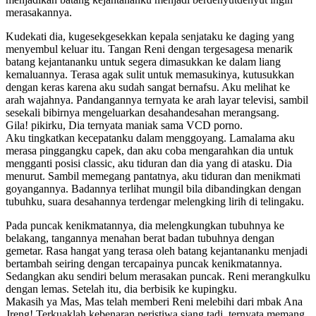
merasakannya.
Kudekati dia, kugesekgesekkan kepala senjataku ke daging yang
menyembul keluar itu. Tangan Reni dengan tergesagesa menarik
batang kejantananku untuk segera dimasukkan ke dalam liang
kemaluannya. Terasa agak sulit untuk memasukinya, kutusukkan
dengan keras karena aku sudah sangat bernafsu. Aku melihat ke
arah wajahnya. Pandangannya ternyata ke arah layar televisi, sambil
sesekali bibirnya mengeluarkan desahandesahan merangsang.
Gila! pikirku, Dia ternyata maniak sama VCD porno.
Aku tingkatkan kecepatanku dalam menggoyang. Lamalama aku
merasa pinggangku capek, dan aku coba mengarahkan dia untuk
mengganti posisi classic, aku tiduran dan dia yang di atasku. Dia
menurut. Sambil memegang pantatnya, aku tiduran dan menikmati
goyangannya. Badannya terlihat mungil bila dibandingkan dengan
tubuhku, suara desahannya terdengar melengking lirih di telingaku.
Pada puncak kenikmatannya, dia melengkungkan tubuhnya ke
belakang, tangannya menahan berat badan tubuhnya dengan
gemetar. Rasa hangat yang terasa oleh batang kejantananku menjadi
bertambah seiring dengan tercapainya puncak kenikmatannya.
Sedangkan aku sendiri belum merasakan puncak. Reni merangkulku
dengan lemas. Setelah itu, dia berbisik ke kupingku.
Makasih ya Mas, Mas telah memberi Reni melebihi dari mbak Ana
Jreng! Terkuaklah kebenaran peristiwa siang tadi, ternyata memang