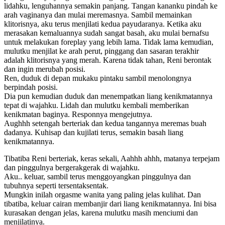
lidahku, lenguhannya semakin panjang. Tangan kananku pindah ke
arah vaginanya dan mulai meremasnya. Sambil memainkan
klitorisnya, aku terus menjilati kedua payudaranya. Ketika aku
merasakan kemaluannya sudah sangat basah, aku mulai bernafsu
untuk melakukan foreplay yang lebih lama. Tidak lama kemudian,
mulutku menjilat ke arah perut, pinggang dan sasaran terakhir
adalah klitorisnya yang merah. Karena tidak tahan, Reni berontak
dan ingin merubah posisi.
Ren, duduk di depan mukaku pintaku sambil menolongnya
berpindah posisi.
Dia pun kemudian duduk dan menempatkan liang kenikmatannya
tepat di wajahku. Lidah dan mulutku kembali memberikan
kenikmatan baginya. Responnya mengejutnya.
Aughhh setengah berteriak dan kedua tangannya meremas buah
dadanya. Kuhisap dan kujilati terus, semakin basah liang
kenikmatannya.
Tibatiba Reni berteriak, keras sekali, Aahhh ahhh, matanya terpejam
dan pinggulnya bergerakgerak di wajahku.
Aku.. keluar, sambil terus menggoyangkan pinggulnya dan
tubuhnya seperti tersentaksentak.
Mungkin inilah orgasme wanita yang paling jelas kulihat. Dan
tibatiba, keluar cairan membanjir dari liang kenikmatannya. Ini bisa
kurasakan dengan jelas, karena mulutku masih menciumi dan
menjilatinya.