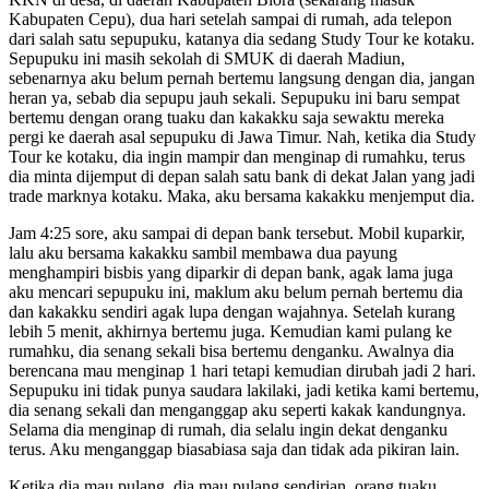
Kabupaten Cepu), dua hari setelah sampai di rumah, ada telepon
dari salah satu sepupuku, katanya dia sedang Study Tour ke kotaku.
Sepupuku ini masih sekolah di SMUK di daerah Madiun,
sebenarnya aku belum pernah bertemu langsung dengan dia, jangan
heran ya, sebab dia sepupu jauh sekali. Sepupuku ini baru sempat
bertemu dengan orang tuaku dan kakakku saja sewaktu mereka
pergi ke daerah asal sepupuku di Jawa Timur. Nah, ketika dia Study
Tour ke kotaku, dia ingin mampir dan menginap di rumahku, terus
dia minta dijemput di depan salah satu bank di dekat Jalan yang jadi
trade marknya kotaku. Maka, aku bersama kakakku menjemput dia.
Jam 4:25 sore, aku sampai di depan bank tersebut. Mobil kuparkir,
lalu aku bersama kakakku sambil membawa dua payung
menghampiri bisbis yang diparkir di depan bank, agak lama juga
aku mencari sepupuku ini, maklum aku belum pernah bertemu dia
dan kakakku sendiri agak lupa dengan wajahnya. Setelah kurang
lebih 5 menit, akhirnya bertemu juga. Kemudian kami pulang ke
rumahku, dia senang sekali bisa bertemu denganku. Awalnya dia
berencana mau menginap 1 hari tetapi kemudian dirubah jadi 2 hari.
Sepupuku ini tidak punya saudara lakilaki, jadi ketika kami bertemu,
dia senang sekali dan menganggap aku seperti kakak kandungnya.
Selama dia menginap di rumah, dia selalu ingin dekat denganku
terus. Aku menganggap biasabiasa saja dan tidak ada pikiran lain.
Ketika dia mau pulang, dia mau pulang sendirian, orang tuaku