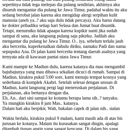
sepertinya tidak tega melepas dia pulang sendirian, akhirnya aku
disuruh mengantar dia pulang ke Jawa Timur, padahal waktu itu aku
sedang berobat jalan karena aku mengidap alergi serpihan kulit
manusia (aneh ya..? aku saja dulu tidak percaya). Aku harus datang
ke dokter pribadiku setiap hari Selasa dan Jumat buat disuntik.
Tetapi, menurutku tidak apaapa karena kupikir nanti jika sudah
sampai di sana, aku langsung pulang saja pikirku. Jadilah aku
mengantar dia pulang ke Jawa Timur. O.. iya, sebelum terlalu jauh
aku bercerita, kuperkenalkan dahulu diriku, namaku Padi dan nama
sepupuku Ana. Di jalan kami bercerita tentang daerah asalnya yang
ternyata ada di kawasan pantai utara Jawa Timur.
Kami mampir ke Madiun dulu, karena katanya dia mau mengambil
bajubajunya yang mau dibawa sekalian dicuci di rumah. Sampai di
Madiun, kirakira pukul 5:00 sore, kami menuju tempat kosnya yang
sederhana di komplek Akabri. Setelah selesai dengan urusan di
Madiun, kami langsung pergi lagi meneruskan perjalanan. Di
perjalanan, aku bertanya dengan dia.
Eh, An.. dari sini sampai ke kotamu berapa lama sih..? tanyaku.
Ya mungkin kirakira 8 jam Mas.. katanya.
Dalam hati aku berpikir, Wah, bakalan capek di jalan nih.. sialan
Waktu berlalu, kirakira pukul 9 malam, kami masih ada di atas bis
jurusan ke kotanya. Malam itu kurasakan sangat dingin, apalagi
ditambah tiupan angin yang sangat kencang. Di dalam bis yang