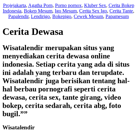
Projejakarta
,
Agatha Porn
,
Porno pornox
,
Kluber Sex
,
Cerita Bokep
Indonesia
,
Bokep Mesum
,
Igo Mesum
,
Cerita Sex Igo
,
Cerita Tante
,
Papalendir
,
Lendirigo
,
Bokepigo
,
Cewek Mesum
,
Papamesum
Cerita Dewasa
Wisatalendir merupakan situs yang
menyediakan cerita dewasa online
indonesia. Setiap cerita yang ada di situs
ini adalah yang terbaru dan terupdate.
Wisatalendir juga berisikan tentang hal-
hal berbau pornografi seperti cerita
dewasa, cerita sex, tante girang, video
bokep, cerita sedarah, cerita abg, foto
bugil.””
Wisatalendir