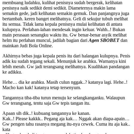
membuang ludahku, kulihat penisnya sudah bergerak, kelihatan
penisnya naik sedikit demi sedikit. Diameternya makin lama
semakin gede, jadi kelihatan semakin gemuk. Dan panjangnya juga
bertambah. keren banget melihatnya. Geli di sekujur tubuh melihat
itu semua. Tidak lama kepala penisnya mulai kelihatan di antara
kulupnya. Perlahan-lahan mendesak ingin keluar. Wahh..! Bukan
main perasaan senangku waktu itu. Gw benar-benar asyik melihat
helm itu perlahan muncul, jadilah bagian dari
Agen SBOBET
dan
mainkan Judi Bola Online.
Akhirnya bebas juga kepala penis itu dari halangan kulupnya. Penis
adik ku sudah tegang sekali. Menunjuk ke arahku. Warnanya kini
lebih merah. Gw jadi terangsang melihatnya. Kualihkan pandangan
ke adikku.
Hehe… dia ke arahku. Masih culun nggak..? katanya lagi. Hehe..!
Macho kan kak! katanya tetap tersenyum.
Tangannya tiba-tiba turun menuju ke selangkanganku. Walaupun
Gw terangsang, tentu saja Gw tepis tangan itu.
Apaan sih dik..! kubuang tangannya ke kanan.
Kak..! Please kakkk.. Pegang aja kak… Nggak akan diapa-apain…
Gw pengen tahu rasanya megang itu-nya cewek. Cuma itu aja kak..
kata