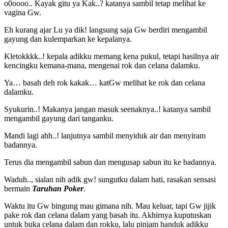
o0oooo.. Kayak gitu ya Kak..? katanya sambil tetap melihat ke
vagina Gw.
Eh kurang ajar Lu ya dik! langsung saja Gw berdiri mengambil
gayung dan kulemparkan ke kepalanya.
Kletokkkk..! kepala adikku memang kena pukul, tetapi hasilnya air
kencingku kemana-mana, mengenai rok dan celana dalamku.
Ya… basah deh rok kakak… katGw melihat ke rok dan celana
dalamku.
Syukurin..! Makanya jangan masuk seenaknya..! katanya sambil
mengambil gayung dari tanganku.
Mandi lagi ahh..! lanjutnya sambil menyiduk air dan menyiram
badannya.
Terus dia mengambil sabun dan mengusap sabun itu ke badannya.
Waduh.., sialan nih adik gw! sungutku dalam hati, rasakan sensasi
bermain
Taruhan Poker
.
Waktu itu Gw bingung mau gimana nih. Mau keluar, tapi Gw jijik
pake rok dan celana dalam yang basah itu. Akhirnya kuputuskan
untuk buka celana dalam dan rokku, lalu pinjam handuk adikku