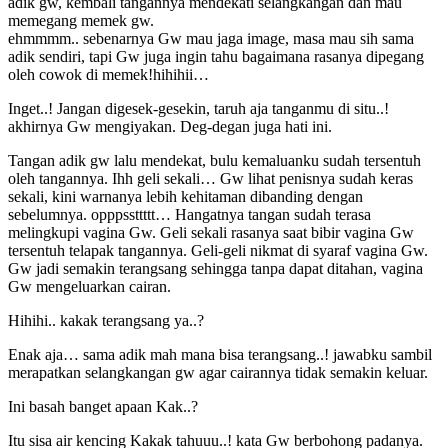
adik gw, kembali tangannya mendekati selangkangan dan mau
memegang memek gw.
ehmmmm.. sebenarnya Gw mau jaga image, masa mau sih sama
adik sendiri, tapi Gw juga ingin tahu bagaimana rasanya dipegang
oleh cowok di memek!hihihii…
Inget..! Jangan digesek-gesekin, taruh aja tanganmu di situ..!
akhirnya Gw mengiyakan. Deg-degan juga hati ini.
Tangan adik gw lalu mendekat, bulu kemaluanku sudah tersentuh
oleh tangannya. Ihh geli sekali… Gw lihat penisnya sudah keras
sekali, kini warnanya lebih kehitaman dibanding dengan
sebelumnya. opppssttttt… Hangatnya tangan sudah terasa
melingkupi vagina Gw. Geli sekali rasanya saat bibir vagina Gw
tersentuh telapak tangannya. Geli-geli nikmat di syaraf vagina Gw.
Gw jadi semakin terangsang sehingga tanpa dapat ditahan, vagina
Gw mengeluarkan cairan.
Hihihi.. kakak terangsang ya..?
Enak aja… sama adik mah mana bisa terangsang..! jawabku sambil
merapatkan selangkangan gw agar cairannya tidak semakin keluar.
Ini basah banget apaan Kak..?
Itu sisa air kencing Kakak tahuuu..! kata Gw berbohong padanya.