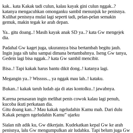
kak.. kata Kakak tadi culun, kalau kayak gini culun nggak..?
katanya mengacuhkan omonganku sambil menunjuk ke penisnya.
Kulihat penisnya mulai lagi seperti tadi, pelan-pelan semakin
gemuk, makin tegak ke arah depan.
Ya.. gitu doang..! Masih kayak anak SD ya..? kata Gw mengejek
dia.
Padahal Gw kaget juga, ukurannya bisa bertambah begitu jauh.
Ingin juga sih tahu sampai dimana bertambahnya. Iseng Gw tanya,
Gedein lagi bisa nggak..? kata Gw sambil mencibir.
Bisa..! Tapi kakak harus bantu dikit dong..! katanya lagi.
Megangin ya..? Wisssss.., ya nggak mau lah..! kataku.
Bukan..! kakak taruh ludah aja di atas kontolku..! jawabnya.
Karena penasaran ingin melihat penis cowok kalau lagi penuh,
kucoba ikuti perkataan dia.
Gitu doang kan..? Mau kakak ngeludahin Kamu mah. Dari dulu
Kakak pengen ngeludahin Kamu” ujarku
Sialan nih adik ku, Gw dikerjain. Kudekatkan kepal Gw ke arah
penisnya, lalu Gw mengumpulkan air ludahku. Tapi belum juga Gw