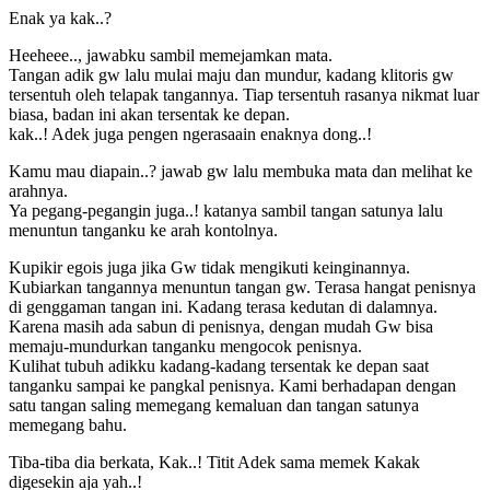
Enak ya kak..?
Heeheee.., jawabku sambil memejamkan mata.
Tangan adik gw lalu mulai maju dan mundur, kadang klitoris gw
tersentuh oleh telapak tangannya. Tiap tersentuh rasanya nikmat luar
biasa, badan ini akan tersentak ke depan.
kak..! Adek juga pengen ngerasaain enaknya dong..!
Kamu mau diapain..? jawab gw lalu membuka mata dan melihat ke
arahnya.
Ya pegang-pegangin juga..! katanya sambil tangan satunya lalu
menuntun tanganku ke arah kontolnya.
Kupikir egois juga jika Gw tidak mengikuti keinginannya.
Kubiarkan tangannya menuntun tangan gw. Terasa hangat penisnya
di genggaman tangan ini. Kadang terasa kedutan di dalamnya.
Karena masih ada sabun di penisnya, dengan mudah Gw bisa
memaju-mundurkan tanganku mengocok penisnya.
Kulihat tubuh adikku kadang-kadang tersentak ke depan saat
tanganku sampai ke pangkal penisnya. Kami berhadapan dengan
satu tangan saling memegang kemaluan dan tangan satunya
memegang bahu.
Tiba-tiba dia berkata, Kak..! Titit Adek sama memek Kakak
digesekin aja yah..!