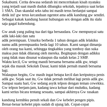
Sukabumi. Cerita dewasa sedarah ini menceritakan kisah nyataku
yang terjadi saat masih duduk dibangku sekolah, tepatnya saat kelas
1 SMA. Dan skandal seks tabu ini masih terus berlanjut sampai
detik ini! gw terus kecanduan ngentot ama adik kandung gw sendiri.
Sebagai kakak kandung hasrat hubungan sex dengan adik itu slalu
saja gagal kubendung.
Gw anak yang paling tua dari tiga bersaudara. Gw mempunyai satu
adik laki-laki dan satu
adik perempuan. Umurku berbeda 1 tahun dengan adik lelakiku
namu adik perempuanku beda lagi 10 tahun. Kami sangat dimanja
oleh orang tua kami, sehingga tingkahku yang tomboy dan suka
maksa pun tidak dilarang oleh mereka. Begitupun dengan adikku
yang tidak mau disunat walaupun dia sudah kelas 2 SMP.
Waktu kecil, Gw sering mandi bersama bersama adik gw, tetapi
sejak dia masuk Sekolah Dasar, kami tidak pernah mandi bersama
lagi.
Walaupun begitu, Gw masih ingat betapa kecil dan keriputnya penis
adik gw. Sejak saat itu, Gw tidak pernah melihat lagi penis adik gw.
Sampai suatu hari, Gw sedang asyik telpon dengan teman cewekku.
Gw telpon berjam-jam, kadang tawa keluar dari mulutku, kadang
kami serius bicara tentang sesuatu, sampai akhirnya Gw rasakan
kandung kemihku penuh sekali dan Gw kebelet pengen pipis.
Benar-benar kebelet pipis sudah di ujung lah. Cepat-cepat