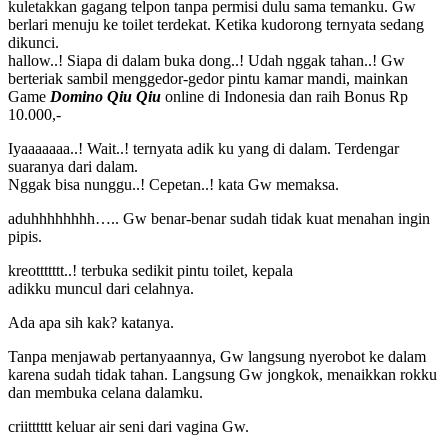
kuletakkan gagang telpon tanpa permisi dulu sama temanku. Gw
berlari menuju ke toilet terdekat. Ketika kudorong ternyata sedang
dikunci.
hallow..! Siapa di dalam buka dong..! Udah nggak tahan..! Gw
berteriak sambil menggedor-gedor pintu kamar mandi, mainkan
Game
Domino Qiu Qiu
online di Indonesia dan raih Bonus Rp
10.000,-
Iyaaaaaaa..! Wait..! ternyata adik ku yang di dalam. Terdengar
suaranya dari dalam.
Nggak bisa nunggu..! Cepetan..! kata Gw memaksa.
aduhhhhhhhh….. Gw benar-benar sudah tidak kuat menahan ingin
pipis.
kreottttttt..! terbuka sedikit pintu toilet, kepala
adikku muncul dari celahnya.
Ada apa sih kak? katanya.
Tanpa menjawab pertanyaannya, Gw langsung nyerobot ke dalam
karena sudah tidak tahan. Langsung Gw jongkok, menaikkan rokku
dan membuka celana dalamku.
criitttttt keluar air seni dari vagina Gw.