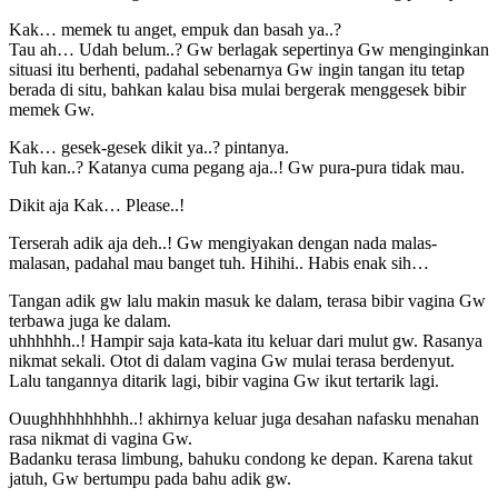
Kak… memek tu anget, empuk dan basah ya..?
Tau ah… Udah belum..? Gw berlagak sepertinya Gw menginginkan
situasi itu berhenti, padahal sebenarnya Gw ingin tangan itu tetap
berada di situ, bahkan kalau bisa mulai bergerak menggesek bibir
memek Gw.
Kak… gesek-gesek dikit ya..? pintanya.
Tuh kan..? Katanya cuma pegang aja..! Gw pura-pura tidak mau.
Dikit aja Kak… Please..!
Terserah adik aja deh..! Gw mengiyakan dengan nada malas-
malasan, padahal mau banget tuh. Hihihi.. Habis enak sih…
Tangan adik gw lalu makin masuk ke dalam, terasa bibir vagina Gw
terbawa juga ke dalam.
uhhhhhh..! Hampir saja kata-kata itu keluar dari mulut gw. Rasanya
nikmat sekali. Otot di dalam vagina Gw mulai terasa berdenyut.
Lalu tangannya ditarik lagi, bibir vagina Gw ikut tertarik lagi.
Ouughhhhhhhhh..! akhirnya keluar juga desahan nafasku menahan
rasa nikmat di vagina Gw.
Badanku terasa limbung, bahuku condong ke depan. Karena takut
jatuh, Gw bertumpu pada bahu adik gw.