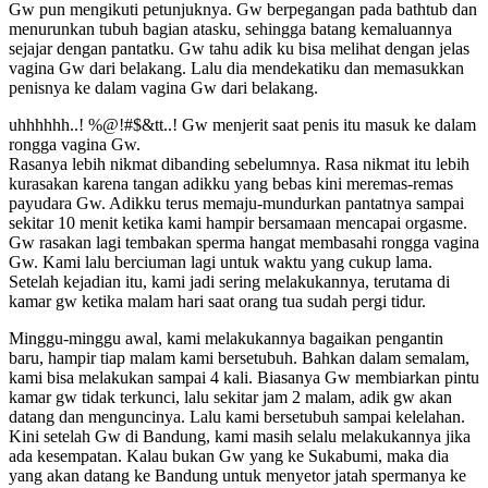
Gw pun mengikuti petunjuknya. Gw berpegangan pada bathtub dan
menurunkan tubuh bagian atasku, sehingga batang kemaluannya
sejajar dengan pantatku. Gw tahu adik ku bisa melihat dengan jelas
vagina Gw dari belakang. Lalu dia mendekatiku dan memasukkan
penisnya ke dalam vagina Gw dari belakang.
uhhhhhh..! %@!#$&tt..! Gw menjerit saat penis itu masuk ke dalam
rongga vagina Gw.
Rasanya lebih nikmat dibanding sebelumnya. Rasa nikmat itu lebih
kurasakan karena tangan adikku yang bebas kini meremas-remas
payudara Gw. Adikku terus memaju-mundurkan pantatnya sampai
sekitar 10 menit ketika kami hampir bersamaan mencapai orgasme.
Gw rasakan lagi tembakan sperma hangat membasahi rongga vagina
Gw. Kami lalu berciuman lagi untuk waktu yang cukup lama.
Setelah kejadian itu, kami jadi sering melakukannya, terutama di
kamar gw ketika malam hari saat orang tua sudah pergi tidur.
Minggu-minggu awal, kami melakukannya bagaikan pengantin
baru, hampir tiap malam kami bersetubuh. Bahkan dalam semalam,
kami bisa melakukan sampai 4 kali. Biasanya Gw membiarkan pintu
kamar gw tidak terkunci, lalu sekitar jam 2 malam, adik gw akan
datang dan menguncinya. Lalu kami bersetubuh sampai kelelahan.
Kini setelah Gw di Bandung, kami masih selalu melakukannya jika
ada kesempatan. Kalau bukan Gw yang ke Sukabumi, maka dia
yang akan datang ke Bandung untuk menyetor jatah spermanya ke