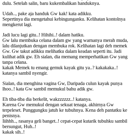
dulu. Setelah salin, baru kukembalikan handuknya.
Udah.., pake aja handuk Gw kak! kata adikku.
Sepertinya dia mengetahui kebingunganku. Kelihatan kontolnya
mengkerut lagi.
Jadi lucu lagi gitu..! Hihihi..! dalam hatiku.
Gw lalu membuka celana dalam gw yang warnanya merah muda,
lalu dilanjutkan dengan membuka rok. Kelihatan lagi deh memek
Gw. Gw takut adikku melihatku dalam keadan seperti itu. Jadi
kulihat adik gw. Eh sialan, dia memang memperhatikan Gw yang
tanpa celana.
kakak Memek tu emang gemuk kayak gitu ya..? kakakaka..!
katanya sambil nyengir.
Sialan, dia menghina vagina Gw, Daripada culun kayak punya
lhoo..! kata Gw sambil memukul bahu adik gw.
Eh tiba-tiba dia berkelit, wakzzzzzz..! katanya.
Karena Gw memukul dengan sekuat tenaga, akhirnya Gw
terpeleset. Punggungku jatuh ke tubuhnya. Kena deh pantatku ke
penisnya.
Iiihhh.., rasanya geli banget..! cepat-cepat kutarik tubuhku sambil
bersungut, Huh..!
kakak sih..!