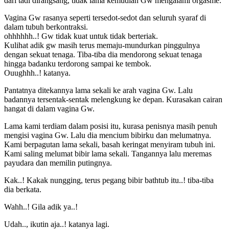
dari tadi dirangsang, tidak lama kemudian Gw mengalami orgasme.
Vagina Gw rasanya seperti tersedot-sedot dan seluruh syaraf di
dalam tubuh berkontraksi.
ohhhhhh..! Gw tidak kuat untuk tidak berteriak.
Kulihat adik gw masih terus memaju-mundurkan pinggulnya
dengan sekuat tenaga. Tiba-tiba dia mendorong sekuat tenaga
hingga badanku terdorong sampai ke tembok.
Ouughhh..! katanya.
Pantatnya ditekannya lama sekali ke arah vagina Gw. Lalu
badannya tersentak-sentak melengkung ke depan. Kurasakan cairan
hangat di dalam vagina Gw.
Lama kami terdiam dalam posisi itu, kurasa penisnya masih penuh
mengisi vagina Gw. Lalu dia mencium bibirku dan melumatnya.
Kami berpagutan lama sekali, basah keringat menyiram tubuh ini.
Kami saling melumat bibir lama sekali. Tangannya lalu meremas
payudara dan memilin putingnya.
Kak..! Kakak nungging, terus pegang bibir bathtub itu..! tiba-tiba
dia berkata.
Wahh..! Gila adik ya..!
Udah.., ikutin aja..! katanya lagi.