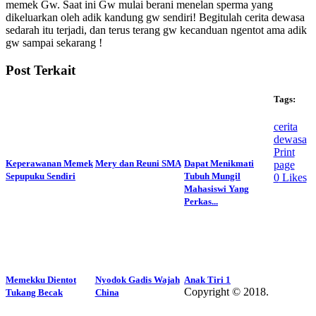
memek Gw. Saat ini Gw mulai berani menelan sperma yang
dikeluarkan oleh adik kandung gw sendiri! Begitulah cerita dewasa
sedarah itu terjadi, dan terus terang gw kecanduan ngentot ama adik
gw sampai sekarang !
Post Terkait
Tags:
cerita
dewasa
Print
Keperawanan Memek
Mery dan Reuni SMA
Dapat Menikmati
page
Sepupuku Sendiri
Tubuh Mungil
0
Likes
Mahasiswi Yang
Perkas...
Memekku Dientot
Nyodok Gadis Wajah
Anak Tiri 1
Copyright © 2018.
Tukang Becak
China
Wisatalendir