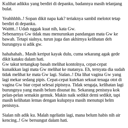
Kulihat adikku yang berdiri di depanku, badannya masih telanjang
bulat.
Yeahhhhh..! Sopan dikit napa kak? teriaknya sambil melotot tetap
berdiri di depanku.
Waitttt..! Udah nggak kuat nih, kata Gw.
Sebenarnya Gw tidak mau menurunkan pandangan mata Gw ke
bawah. Tetapi sialnya, turun juga dan akhirnya kelihatan deh
burungnya si adik gw.
hahahahah.. Masih keriput kayak dulu, cuma sekarang agak gede
dikit kataku dalam hati.
Gw takut tertangkap basah melihat kontolnya, cepat-cepat
kunaikkan lagi mata Gw melihat ke matanya. Eh, ternyata dia sudah
tidak melihat ke mata Gw lagi. Sialan..! Dia lihat vagina Gw yang
lagi mekar sedang pipis. Cepat-cepat kutekan sekuat tenaga otot di
vagina Gw biar cepat selesai pipisnya. Tidak sengaja, kelihatan lagi
burungnya yang masih belum disunat itu. Sekarang penisnya kok
pelan-pelan semakin gemuk. Makin naik sedikit demi sedikit, tapi
masih kelihatan lemas dengan kulupnya masih menutupi helm
penisnya.
Sialan nih adik ku. Malah ngeliatin lagi, mana belum habis nih air
kencing..! Gw bersungut dalam hati.