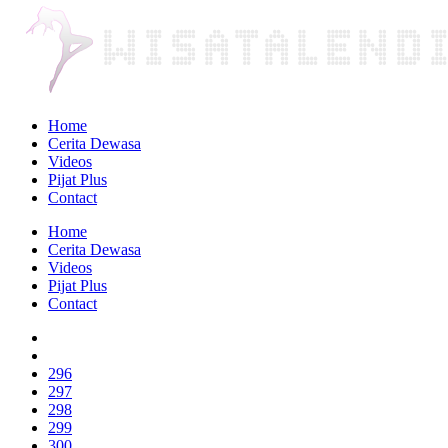
Home
Cerita Dewasa
Videos
Pijat Plus
Contact
Home
Cerita Dewasa
Videos
Pijat Plus
Contact
296
297
298
299
300