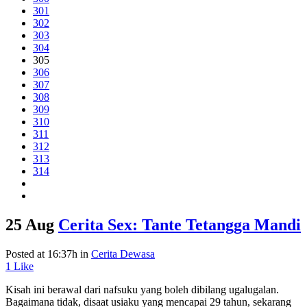
301
302
303
304
305
306
307
308
309
310
311
312
313
314
25 Aug
Cerita Sex: Tante Tetangga Mandi
Posted at 16:37h
in
Cerita Dewasa
1
Like
Kisah ini berawal dari nafsuku yang boleh dibilang ugalugalan.
Bagaimana tidak, disaat usiaku yang mencapai 29 tahun, sekarang