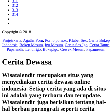
311
312
313
314
Copyright © 2018.
Wisatalendir
Projejakarta
,
Agatha Porn
,
Porno pornox
,
Kluber Sex
,
Cerita Bokep
Indonesia
,
Bokep Mesum
,
Igo Mesum
,
Cerita Sex Igo
,
Cerita Tante
,
Papalendir
,
Lendirigo
,
Bokepigo
,
Cewek Mesum
,
Papamesum
Cerita Dewasa
Wisatalendir merupakan situs yang
menyediakan cerita dewasa online
indonesia. Setiap cerita yang ada di situs
ini adalah yang terbaru dan terupdate.
Wisatalendir juga berisikan tentang hal-
hal berbau pornografi seperti cerita