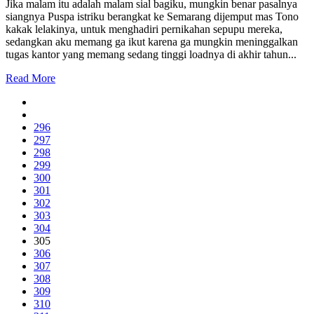
Jika malam itu adalah malam sial bagiku, mungkin benar pasalnya
siangnya Puspa istriku berangkat ke Semarang dijemput mas Tono
kakak lelakinya, untuk menghadiri pernikahan sepupu mereka,
sedangkan aku memang ga ikut karena ga mungkin meninggalkan
tugas kantor yang memang sedang tinggi loadnya di akhir tahun...
Read More
296
297
298
299
300
301
302
303
304
305
306
307
308
309
310