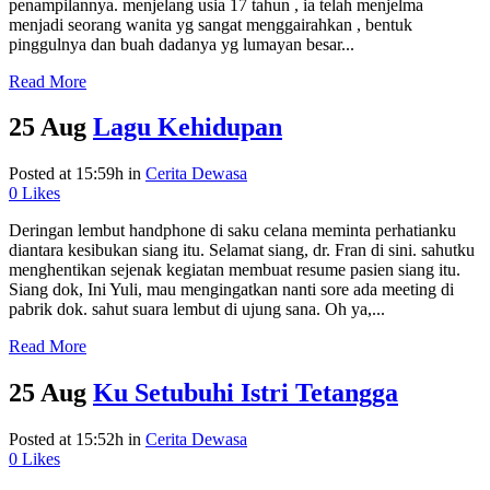
penampilannya. menjelang usia 17 tahun , ia telah menjelma
menjadi seorang wanita yg sangat menggairahkan , bentuk
pinggulnya dan buah dadanya yg lumayan besar...
Read More
25 Aug
Lagu Kehidupan
Posted at 15:59h
in
Cerita Dewasa
0
Likes
Deringan lembut handphone di saku celana meminta perhatianku
diantara kesibukan siang itu. Selamat siang, dr. Fran di sini. sahutku
menghentikan sejenak kegiatan membuat resume pasien siang itu.
Siang dok, Ini Yuli, mau mengingatkan nanti sore ada meeting di
pabrik dok. sahut suara lembut di ujung sana. Oh ya,...
Read More
25 Aug
Ku Setubuhi Istri Tetangga
Posted at 15:52h
in
Cerita Dewasa
0
Likes