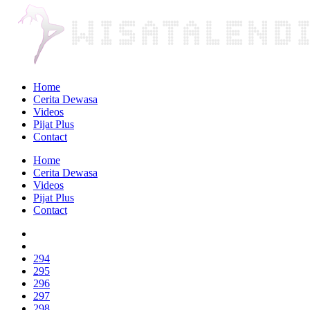
Home
Cerita Dewasa
Videos
Pijat Plus
Contact
Home
Cerita Dewasa
Videos
Pijat Plus
Contact
294
295
296
297
298