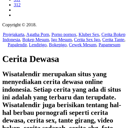
312
Copyright © 2018.
Wisatalendir
Projejakarta
,
Agatha Porn
,
Porno pornox
,
Kluber Sex
,
Cerita Bokep
Indonesia
,
Bokep Mesum
,
Igo Mesum
,
Cerita Sex Igo
,
Cerita Tante
,
Papalendir
,
Lendirigo
,
Bokepigo
,
Cewek Mesum
,
Papamesum
Cerita Dewasa
Wisatalendir merupakan situs yang
menyediakan cerita dewasa online
indonesia. Setiap cerita yang ada di situs
ini adalah yang terbaru dan terupdate.
Wisatalendir juga berisikan tentang hal-
hal berbau pornografi seperti cerita
dewasa, cerita sex, tante girang, video