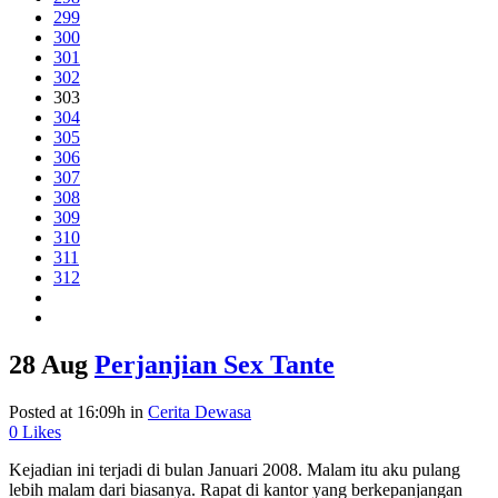
299
300
301
302
303
304
305
306
307
308
309
310
311
312
28 Aug
Perjanjian Sex Tante
Posted at 16:09h
in
Cerita Dewasa
0
Likes
Kejadian ini terjadi di bulan Januari 2008. Malam itu aku pulang
lebih malam dari biasanya. Rapat di kantor yang berkepanjangan