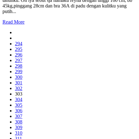
tahunku. Oh iya sebut sja namaku reyna dengan tinggi 160 cm, bb
45kg,pinggang 28cm dan bra 36A di padu dengan kulitku yang
putih...
Read More
294
295
296
297
298
299
300
301
302
303
304
305
306
307
308
309
310
311