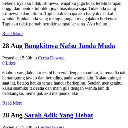
Sebenarnya aku tidak istimewa, wajahku juga tidak terlalu tampan,
tinggi dan bentuk tubuhku juga biasabiasa saja. Tidak ada yang
istimewa dalam diriku. Tapi entah kenapa aku banyak disukai
wanita. Bahkan ada yang terangterangan mengajakku berkencan.
Tapi aku tidak pernah berpikir sampai ke sana. Aku belum...
Read More
28 Aug
Bangkitnya Nafsu Janda Muda
Posted at 15:30h
in
Cerita Dewasa
0
Likes
6 tahun yang lalu aku resmi bercerai dengan suamiku, karena dia tak
bertanggung jawab dan berpaling pada wanita lain. Kalau kuingat
saat itu, betapa hatiku terasa hancur berkeping. Setelah mengetahui
kalau suamiku tak setia dan main gila dengan wanita lain di
belakangku. Semenjak aku menjanda, aku...
Read More
28 Aug
Sarah Adik Yang Hebat
Posted at 15:23h
in
Cerita Dewasa