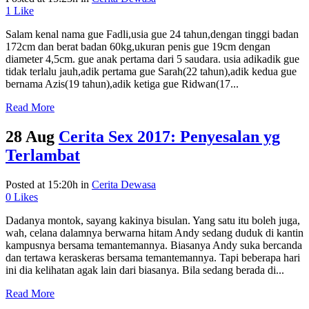
1
Like
Salam kenal nama gue Fadli,usia gue 24 tahun,dengan tinggi badan
172cm dan berat badan 60kg,ukuran penis gue 19cm dengan
diameter 4,5cm. gue anak pertama dari 5 saudara. usia adikadik gue
tidak terlalu jauh,adik pertama gue Sarah(22 tahun),adik kedua gue
bernama Azis(19 tahun),adik ketiga gue Ridwan(17...
Read More
28 Aug
Cerita Sex 2017: Penyesalan yg
Terlambat
Posted at 15:20h
in
Cerita Dewasa
0
Likes
Dadanya montok, sayang kakinya bisulan. Yang satu itu boleh juga,
wah, celana dalamnya berwarna hitam Andy sedang duduk di kantin
kampusnya bersama temantemannya. Biasanya Andy suka bercanda
dan tertawa keraskeras bersama temantemannya. Tapi beberapa hari
ini dia kelihatan agak lain dari biasanya. Bila sedang berada di...
Read More