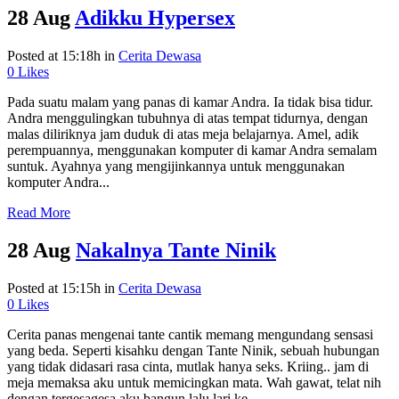
28 Aug
Adikku Hypersex
Posted at 15:18h
in
Cerita Dewasa
0
Likes
Pada suatu malam yang panas di kamar Andra. Ia tidak bisa tidur.
Andra menggulingkan tubuhnya di atas tempat tidurnya, dengan
malas diliriknya jam duduk di atas meja belajarnya. Amel, adik
perempuannya, menggunakan komputer di kamar Andra semalam
suntuk. Ayahnya yang mengijinkannya untuk menggunakan
komputer Andra...
Read More
28 Aug
Nakalnya Tante Ninik
Posted at 15:15h
in
Cerita Dewasa
0
Likes
Cerita panas mengenai tante cantik memang mengundang sensasi
yang beda. Seperti kisahku dengan Tante Ninik, sebuah hubungan
yang tidak didasari rasa cinta, mutlak hanya seks. Kriing.. jam di
meja memaksa aku untuk memicingkan mata. Wah gawat, telat nih
dengan tergesagesa aku bangun lalu lari ke...