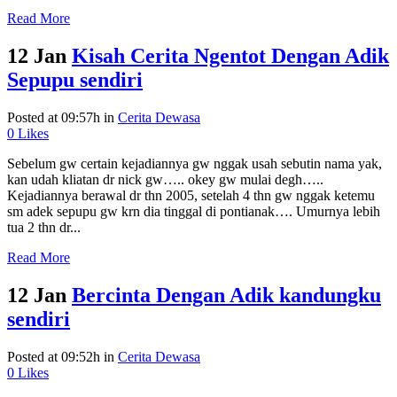
Read More
12 Jan
Kisah Cerita Ngentot Dengan Adik
Sepupu sendiri
Posted at 09:57h
in
Cerita Dewasa
0
Likes
Sebelum gw certain kejadiannya gw nggak usah sebutin nama yak,
kan udah kliatan dr nick gw….. okey gw mulai degh…..
Kejadiannya berawal dr thn 2005, setelah 4 thn gw nggak ketemu
sm adek sepupu gw krn dia tinggal di pontianak…. Umurnya lebih
tua 2 thn dr...
Read More
12 Jan
Bercinta Dengan Adik kandungku
sendiri
Posted at 09:52h
in
Cerita Dewasa
0
Likes