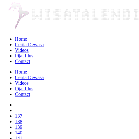
Home
Cerita Dewasa
Videos
Pijat Plus
Contact
Home
Cerita Dewasa
Videos
Pijat Plus
Contact
137
138
139
140
141