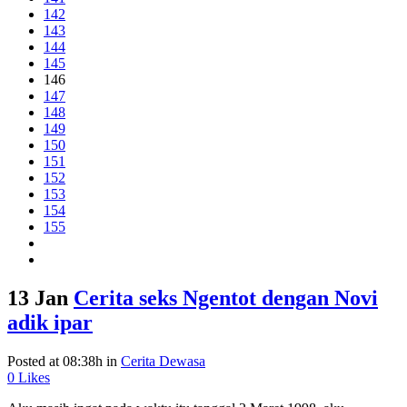
142
143
144
145
146
147
148
149
150
151
152
153
154
155
13 Jan
Cerita seks Ngentot dengan Novi
adik ipar
Posted at 08:38h
in
Cerita Dewasa
0
Likes