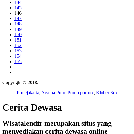
144
145
146
147
148
149
150
151
152
153
154
155
Copyright © 2018.
Wisatalendir
Projejakarta
,
Agatha Porn
,
Porno pornox
,
Kluber Sex
Cerita Dewasa
Wisatalendir merupakan situs yang
menyediakan cerita dewasa online