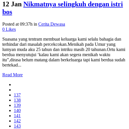
12 Jan
Nikmatnya selingkuh dengan istri
bos
Posted at 09:37h
in
Cerita Dewasa
0
Likes
Suasana yang tentram membuat keluarga kami selalu bahagia dan
terhindar dari masalah percekcokan.Menikah pada Umur yang
lumyan muda aku 25 tahun dan intriku masih 20 tahunan.Ortu kami
berdua menyutujui ‘kalau kami akan segera menikah waktu
itu”,dirasa belum matang dalam berkeluarga tapi kami berdua sudah
bertekad...
Read More
137
138
139
140
141
142
143