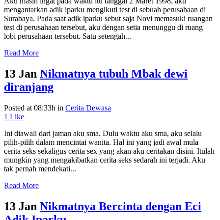
Aku masih ingat pada waktu itu tanggal 2 Maret 1998, aku
mengantarkan adik iparku mengikuti test di sebuah perusahaan di
Surabaya. Pada saat adik iparku sebut saja Novi memasuki ruangan
test di perusahaan tersebut, aku dengan setia menunggu di ruang
lobi perusahaan tersebut. Satu setengah...
Read More
13 Jan
Nikmatnya tubuh Mbak dewi
diranjang
Posted at 08:33h
in
Cerita Dewasa
1
Like
Ini diawali dari jaman aku sma. Dulu waktu aku sma, aku selalu
pilih-pilih dalam mencintai wanita. Hal ini yang jadi awal mula
cerita seks sekaligus cerita sex yang akan aku ceritakan disini. Itulah
mungkin yang mengakibatkan cerita seks sedarah ini terjadi. Aku
tak pernah mendekati...
Read More
13 Jan
Nikmatnya Bercinta dengan Eci
Adik Iparku