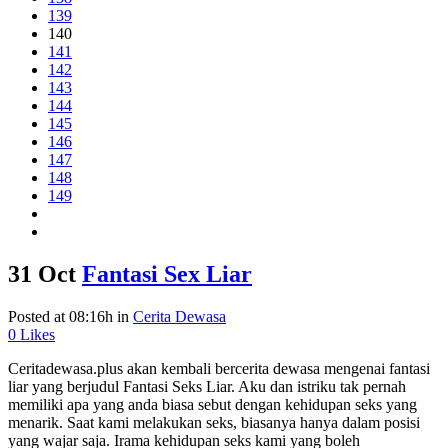
139
140
141
142
143
144
145
146
147
148
149
31 Oct
Fantasi Sex Liar
Posted at 08:16h
in
Cerita Dewasa
0
Likes
Ceritadewasa.plus akan kembali bercerita dewasa mengenai fantasi
liar yang berjudul Fantasi Seks Liar. Aku dan istriku tak pernah
memiliki apa yang anda biasa sebut dengan kehidupan seks yang
menarik. Saat kami melakukan seks, biasanya hanya dalam posisi
yang wajar saja. Irama kehidupan seks kami yang boleh