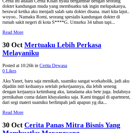
Cerita ini adalah Cerita Kisah nyata bergambar dengan seorang
dokter kandungan muda yang membuatku tak ingin melupakanya,
berawal ketika aku menjadi salah satu dokter disana. mari kita lajut..
woyoo.. Namaku Romi, seorang spesialis kandungan dokter di
rumah sakit negeri di kota S****G. Umurku 34 tahun tapi...
Read More
30 Oct
Mertuaku Lebih Perkasa
Melayaniku
Posted at 10:26h
in
Cerita Dewasa
0
Likes
Aku Yanet, baru saja menikah, suamiku sangat workaholik, jadi aku
dijadiin istri keduanya setelah pekerjaannya, dia lebih seneng
dengan kerjaanya ketimbang aku, lamalama aku bete juga. Indahnya
pernikahan cuma dalam khayalanku saja. Kami tinggal di apartment,
dari segi materi suamiku berlimpah jadi apapun yg dia...
Read More
30 Oct
Cerita Panas Mitra Bisnis Yang