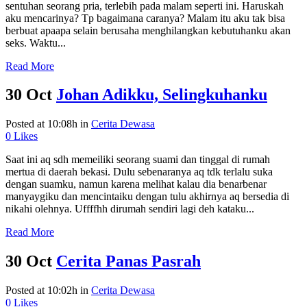
sentuhan seorang pria, terlebih pada malam seperti ini. Haruskah
aku mencarinya? Tp bagaimana caranya? Malam itu aku tak bisa
berbuat apaapa selain berusaha menghilangkan kebutuhanku akan
seks. Waktu...
Read More
30 Oct
Johan Adikku, Selingkuhanku
Posted at 10:08h
in
Cerita Dewasa
0
Likes
Saat ini aq sdh memeiliki seorang suami dan tinggal di rumah
mertua di daerah bekasi. Dulu sebenaranya aq tdk terlalu suka
dengan suamku, namun karena melihat kalau dia benarbenar
manyaygiku dan mencintaiku dengan tulu akhirnya aq bersedia di
nikahi olehnya. Uffffhh dirumah sendiri lagi deh kataku...
Read More
30 Oct
Cerita Panas Pasrah
Posted at 10:02h
in
Cerita Dewasa
0
Likes