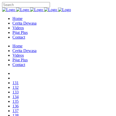
Home
Cerita Dewasa
Videos
Pijat Plus
Contact
Home
Cerita Dewasa
Videos
Pijat Plus
Contact
131
132
133
134
135
136
137
138