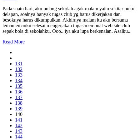
Pada suatu hari, aku pulang sekolah agak malam yaitu sekitar pukul
delapan, soalnya banyak tugas club yg harus dikerjakan dan
besoknya harus dikumpulkan. Akhirnya malam itu aku bersama
temantemanku selesai mengerjakan tugas membuat web site club
sepak bola di sekolahku. Ooo.. iya aku lupa berkenalan. Asalku...
Read More
131
132
133
134
135
136
137
138
139
140
141
142
143
144