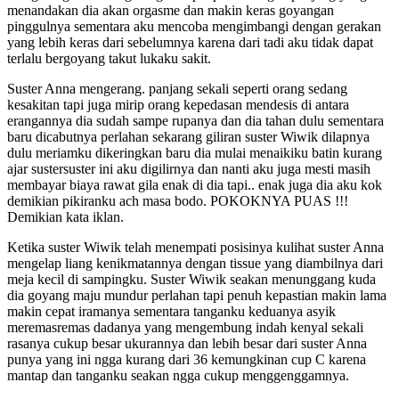
menandakan dia akan orgasme dan makin keras goyangan
pinggulnya sementara aku mencoba mengimbangi dengan gerakan
yang lebih keras dari sebelumnya karena dari tadi aku tidak dapat
terlalu bergoyang takut lukaku sakit.
Suster Anna mengerang. panjang sekali seperti orang sedang
kesakitan tapi juga mirip orang kepedasan mendesis di antara
erangannya dia sudah sampe rupanya dan dia tahan dulu sementara
baru dicabutnya perlahan sekarang giliran suster Wiwik dilapnya
dulu meriamku dikeringkan baru dia mulai menaikiku batin kurang
ajar sustersuster ini aku digilirnya dan nanti aku juga mesti masih
membayar biaya rawat gila enak di dia tapi.. enak juga dia aku kok
demikian pikiranku ach masa bodo. POKOKNYA PUAS !!!
Demikian kata iklan.
Ketika suster Wiwik telah menempati posisinya kulihat suster Anna
mengelap liang kenikmatannya dengan tissue yang diambilnya dari
meja kecil di sampingku. Suster Wiwik seakan menunggang kuda
dia goyang maju mundur perlahan tapi penuh kepastian makin lama
makin cepat iramanya sementara tanganku keduanya asyik
meremasremas dadanya yang mengembung indah kenyal sekali
rasanya cukup besar ukurannya dan lebih besar dari suster Anna
punya yang ini ngga kurang dari 36 kemungkinan cup C karena
mantap dan tanganku seakan ngga cukup menggenggamnya.