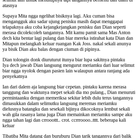
atasnya
Supaya Mita ngga ngelihat bisiknya lagi. Aku cuman bisa
mengangguk aku sadar ujung penisku masih dapat menggapai
telapaknya aku coba kejangkejangkan penisku dan Dian seperti
merasa dicolekcoleh tangannya. Mit kamu pamit sama Mas Anton
dech kita bentar lagi pulang dan biar mereka istirahat kata Dian dan
Mitapun melangkah keluar ruangan Kak Joss. nakal sekali anunya
ya bisik Dian aku balas dengan ciuman di pipinya.
Dian tolongin donk diuruturut itunya biar lupa sakitnya pintaku
Iya dech jawab Dian langsung mengurut meriamku dari luar selimut
biar ngga nyolok dengan pasien lain walaupun antara ranjang ada
penyekatnya
Ian dari dalem aja langsung biar cepetan. pintaku karena merasa
tanggung dan waktunya mepet sekali dia mo pulang., Dian menuruti
permintaanku dengan memeriksa sekitar lebih dulu terus tangannya
dimasukkan dalam selimutku langsung meremas meriamku
dielusnya batangku dan sesekali bijinya dikocoknya lembut sekali
wah gila rasanya lama juga Dian memainkan meriamku sampe aku
ngga tahan lagi dan crrooottt.. crot. ccrrroooo..tttt. beberapa kali
keluar
Tibatiba Mita datang dan buruburu Dian tarik tangannya dari balik