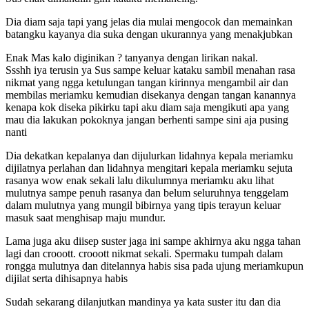
Dia diam saja tapi yang jelas dia mulai mengocok dan memainkan
batangku kayanya dia suka dengan ukurannya yang menakjubkan
Enak Mas kalo diginikan ? tanyanya dengan lirikan nakal.
Ssshh iya terusin ya Sus sampe keluar kataku sambil menahan rasa
nikmat yang ngga ketulungan tangan kirinnya mengambil air dan
membilas meriamku kemudian disekanya dengan tangan kanannya
kenapa kok diseka pikirku tapi aku diam saja mengikuti apa yang
mau dia lakukan pokoknya jangan berhenti sampe sini aja pusing
nanti
Dia dekatkan kepalanya dan dijulurkan lidahnya kepala meriamku
dijilatnya perlahan dan lidahnya mengitari kepala meriamku sejuta
rasanya wow enak sekali lalu dikulumnya meriamku aku lihat
mulutnya sampe penuh rasanya dan belum seluruhnya tenggelam
dalam mulutnya yang mungil bibirnya yang tipis terayun keluar
masuk saat menghisap maju mundur.
Lama juga aku diisep suster jaga ini sampe akhirnya aku ngga tahan
lagi dan crooott. crooott nikmat sekali. Spermaku tumpah dalam
rongga mulutnya dan ditelannya habis sisa pada ujung meriamkupun
dijilat serta dihisapnya habis
Sudah sekarang dilanjutkan mandinya ya kata suster itu dan dia