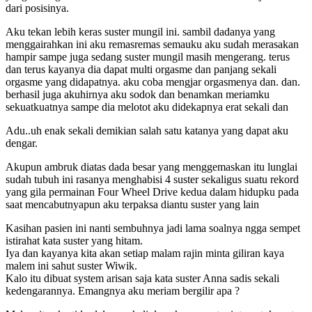
dari posisinya.
Aku tekan lebih keras suster mungil ini. sambil dadanya yang
menggairahkan ini aku remasremas semauku aku sudah merasakan
hampir sampe juga sedang suster mungil masih mengerang. terus
dan terus kayanya dia dapat multi orgasme dan panjang sekali
orgasme yang didapatnya. aku coba mengjar orgasmenya dan. dan.
berhasil juga akuhirnya aku sodok dan benamkan meriamku
sekuatkuatnya sampe dia melotot aku didekapnya erat sekali dan
Adu..uh enak sekali demikian salah satu katanya yang dapat aku
dengar.
Akupun ambruk diatas dada besar yang menggemaskan itu lunglai
sudah tubuh ini rasanya menghabisi 4 suster sekaligus suatu rekord
yang gila permainan Four Wheel Drive kedua dalam hidupku pada
saat mencabutnyapun aku terpaksa diantu suster yang lain
Kasihan pasien ini nanti sembuhnya jadi lama soalnya ngga sempet
istirahat kata suster yang hitam.
Iya dan kayanya kita akan setiap malam rajin minta giliran kaya
malem ini sahut suster Wiwik.
Kalo itu dibuat system arisan saja kata suster Anna sadis sekali
kedengarannya. Emangnya aku meriam bergilir apa ?