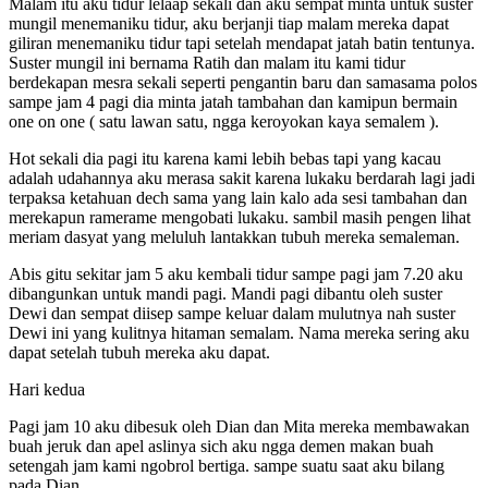
Malam itu aku tidur lelaap sekali dan aku sempat minta untuk suster
mungil menemaniku tidur, aku berjanji tiap malam mereka dapat
giliran menemaniku tidur tapi setelah mendapat jatah batin tentunya.
Suster mungil ini bernama Ratih dan malam itu kami tidur
berdekapan mesra sekali seperti pengantin baru dan samasama polos
sampe jam 4 pagi dia minta jatah tambahan dan kamipun bermain
one on one ( satu lawan satu, ngga keroyokan kaya semalem ).
Hot sekali dia pagi itu karena kami lebih bebas tapi yang kacau
adalah udahannya aku merasa sakit karena lukaku berdarah lagi jadi
terpaksa ketahuan dech sama yang lain kalo ada sesi tambahan dan
merekapun ramerame mengobati lukaku. sambil masih pengen lihat
meriam dasyat yang meluluh lantakkan tubuh mereka semaleman.
Abis gitu sekitar jam 5 aku kembali tidur sampe pagi jam 7.20 aku
dibangunkan untuk mandi pagi. Mandi pagi dibantu oleh suster
Dewi dan sempat diisep sampe keluar dalam mulutnya nah suster
Dewi ini yang kulitnya hitaman semalam. Nama mereka sering aku
dapat setelah tubuh mereka aku dapat.
Hari kedua
Pagi jam 10 aku dibesuk oleh Dian dan Mita mereka membawakan
buah jeruk dan apel aslinya sich aku ngga demen makan buah
setengah jam kami ngobrol bertiga. sampe suatu saat aku bilang
pada Dian