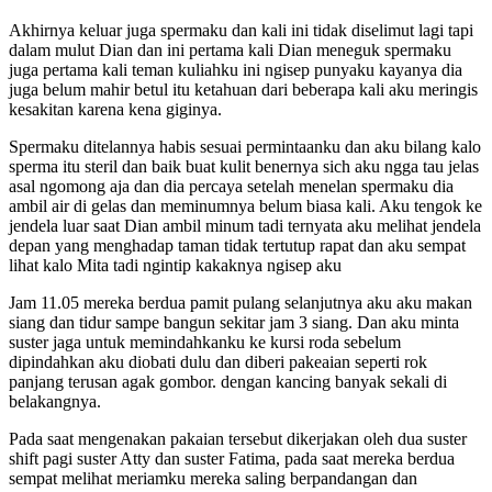
Akhirnya keluar juga spermaku dan kali ini tidak diselimut lagi tapi
dalam mulut Dian dan ini pertama kali Dian meneguk spermaku
juga pertama kali teman kuliahku ini ngisep punyaku kayanya dia
juga belum mahir betul itu ketahuan dari beberapa kali aku meringis
kesakitan karena kena giginya.
Spermaku ditelannya habis sesuai permintaanku dan aku bilang kalo
sperma itu steril dan baik buat kulit benernya sich aku ngga tau jelas
asal ngomong aja dan dia percaya setelah menelan spermaku dia
ambil air di gelas dan meminumnya belum biasa kali. Aku tengok ke
jendela luar saat Dian ambil minum tadi ternyata aku melihat jendela
depan yang menghadap taman tidak tertutup rapat dan aku sempat
lihat kalo Mita tadi ngintip kakaknya ngisep aku
Jam 11.05 mereka berdua pamit pulang selanjutnya aku aku makan
siang dan tidur sampe bangun sekitar jam 3 siang. Dan aku minta
suster jaga untuk memindahkanku ke kursi roda sebelum
dipindahkan aku diobati dulu dan diberi pakeaian seperti rok
panjang terusan agak gombor. dengan kancing banyak sekali di
belakangnya.
Pada saat mengenakan pakaian tersebut dikerjakan oleh dua suster
shift pagi suster Atty dan suster Fatima, pada saat mereka berdua
sempat melihat meriamku mereka saling berpandangan dan