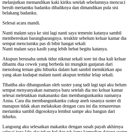
melanjutkan memandikan kaki kiriku setelah sebelumnya mencuci
bersih meriamku badanku dibaliknya dan dimandikan pula sisi
belakang badanku.
Selesai acara mandi.
Nanti malam saya ke sini lagi nanti saya temenin katanya sambil
membereskan barangbarangnya. terakhir sebelum keluar kamar dia
sempat menciumku pas di bibir hangat sekali
Nanti malam saya kasih yang lebih hebat begitu katanya.
Akupun berusaha untuk tidur nikmat sekali sore ini dua kali keluar
dibantu dua cewek yang berbeda ini mungkin ganjaran dari
menolong teman gitu hiburku dalam hati sambil memikirkan apa
yang akan kudapat malam nanti akupun tertidur lelap sekali.
Tibatiba aku dibangunkan oleh suster yang tadi lagi tapi aku belum
sempat menyanyakan namanya baru setelah dia mo keluar kamar
selesai meletakkan makananku dan membangunkanku namanya
Anna. Cara dia membangunkanku cukup aneh rasanya suster di
manapun tidak akan melakukan dengan cara ini dia remasremas
meriamku sambil digosoknya lembut sampe aku bangun dari
tidurku.
Langsung aku selesaikan makanku dengan susah payah akhirnya
selesai juga lalu aku tekan bel dan tak lama kemudian datang suster