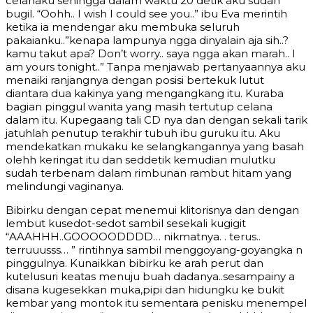
celanaku sehingga dalam waktu 20 detik aku sudah
bugil. “Oohh.. I wish I could see you..” ibu Eva merintih
ketika ia mendengar aku membuka seluruh
pakaianku..”kenapa lampunya ngga dinyalain aja sih..?
kamu takut apa? Don’t worry.. saya ngga akan marah.. I
am yours tonight..” Tanpa menjawab pertanyaannya aku
menaiki ranjangnya dengan posisi bertekuk lutut
diantara dua kakinya yang mengangkang itu. Kuraba
bagian pinggul wanita yang masih tertutup celana
dalam itu. Kupegaang tali CD nya dan dengan sekali tarik
jatuhlah penutup terakhir tubuh ibu guruku itu. Aku
mendekatkan mukaku ke selangkangannya yang basah
olehh keringat itu dan seddetik kemudian mulutku
sudah terbenam dalam rimbunan rambut hitam yang
melindungi vaginanya.
Bibirku dengan cepat menemui klitorisnya dan dengan
lembut kusedot-sedot sambil sesekali kugigit
“AAAHHH..GOOOOODDDD… nikmatnya. . terus..
terruuusss… ” rintihnya sambil menggoyang-goyangka n
pinggulnya. Kunaikkan bibirku ke arah perut dan
kutelusuri keatas menuju buah dadanya..sesampainy a
disana kugesekkan muka,pipi dan hidungku ke bukit
kembar yang montok itu sementara penisku menempel