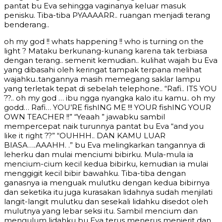
pantat bu Eva sehingga vaginanya keluar masuk
penisku. Tiba-tiba PYAAAARR.. ruangan menjadi terang
benderang..
oh my god !! whats happening !! who is turning on the
light ? Mataku berkunang-kunang karena tak terbiasa
dengan terang.. semenit kemudian.. kulihat wajah bu Eva
yang dibasahi oleh keringat tampak terpana melihat
wajahku..tangannya masih memegang saklar lampu
yang terletak tepat di sebelah telephone.. “Rafi.. ITS YOU
??.. oh my god … ibu ngga nyangka kalo itu kamu.. oh my
godd… Rafi… YOU’RE fishING ME !!! YOUR fishING YOUR
OWN TEACHER !!” “Yeaah ” jawabku sambil
mempercepat naik turunnya pantat bu Eva “and you
like it right ??” “OUHHH.. DAN KAMU LUAR
BIASA….AAAHH. .” bu Eva melingkarkan tangannya di
leherku dan mulai menciumi bibirku. Mula-mula ia
mencium-cium kecil kedua bibirku, kemudian ia mulai
menggigit kecil bibir bawahku. Tiba-tiba dengan
ganasnya ia menguak mulutku dengan kedua bibirnya
dan seketika itu juga kurasakan lidahnya sudah menjilati
langit-langit mulutku dan sesekali lidahku disedot oleh
mulutnya yang lebar seksi itu. Sambil mencium dan
mengulum lidahku bu Eva terus menerus menjerit dan