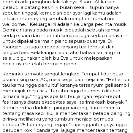
pernah ada penghuni laki-lakinya. Suami Atika kan
pelaut. Ia datang kesini 4 bulan sekali. Itupun hanya
sebulan tinggal, kemudian berlayar lagi kamu adalah
lelaki pertama yang kembali menghuni rumah ini..
wellcome..” Keluarga ini adalah keluarga pecinta musik.
Demi cintanya pada musik, dibuatlah sebuah kamar
kedap suara dan — entah kenapa juga kedap cahaya —
untuk dipakai bermain piano sepuas-puasnya. Di
ruangan itu juga terdapat ranjang tua terbuat dari
rangka besi. Belakangan aku tahu bahwa ranjang itu
selalu digunakan oleh bu Eva untuk melepaskan
penatnya setelah bermain piano.
Kamarku ternyata sangat lengkap. Tempat tidur busa
ukuran king size, AC, meja kerja, dan meja rias. “Hehe.. ibu
tau kamu ngga perlu itu” katanya tersenyum geli sambil
menunjuk meja rias. “Tapi ibu ngga tau mesti ditaruh
dimana lagi..” “nggak apa lah bu.. jangan repot-repot. .
fasilitasnya diatas ekspektasi saya.. terimakasih banyak..”
Kami berdua duduk di pinggir ranjang, dan bercerita
tentang masa kecil ku. Ia menceritakan betapa pangling
dirinya melihatku yang tumbuh menjadi pemuda
berusia 25 tahun yang tegap. “Tapi nggantengnya ngga
berubah kok..” candanya. Ia juga menceritakan tentang