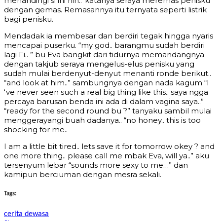
menandingi si ini nih..”katanya seraya meremas penisku
dengan gemas. Remasannya itu ternyata seperti listrik
bagi penisku.
Mendadak ia membesar dan berdiri tegak hingga nyaris
mencapai puserku. “my god.. barangmu sudah berdiri
lagi Fi.. ” bu Eva bangkit dari tidurnya memandangnya
dengan takjub seraya mengelus-elus penisku yang
sudah mulai berdenyut-denyut menanti ronde berikut..
“and look at him..” sambungnya dengan nada kagum “I
‘ve never seen such a real big thing like this.. saya ngga
percaya barusan benda ini ada di dalam vagina saya..”
“ready for the second round bu ?” tanyaku sambil mulai
menggerayangi buah dadanya.. “no honey.. this is too
shocking for me..
I am a little bit tired.. lets save it for tomorrow okey ? and
one more thing.. please call me mbak Eva, will ya..” aku
tersenyum lebar “sounds more sexy to me…” dan
kamipun berciuman dengan mesra sekali.
Tags:
cerita dewasa