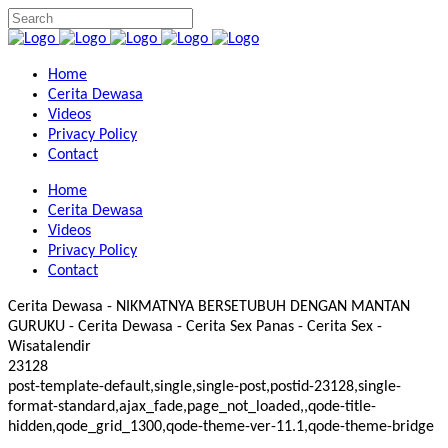
Home
Cerita Dewasa
Videos
Privacy Policy
Contact
Home
Cerita Dewasa
Videos
Privacy Policy
Contact
Cerita Dewasa - NIKMATNYA BERSETUBUH DENGAN MANTAN
GURUKU - Cerita Dewasa - Cerita Sex Panas - Cerita Sex -
Wisatalendir
23128
post-template-default,single,single-post,postid-23128,single-
format-standard,ajax_fade,page_not_loaded,,qode-title-
hidden,qode_grid_1300,qode-theme-ver-11.1,qode-theme-bridge