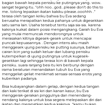
bagian bawah kepala penisku ke putingnya yang.. wow..
sangat tegang itu.. “ohh noo…god…please don’t do this to
me.. tolong lepaskan ikatan kakiku please..ooohhh. .”
terasa oleh tangan kiriku bahwa bu Eva sedang
berusaha merapatkan kedua pahanya untuk digesekkan
satu sama lain. Usaha tersebut tentu saja sia-sia.. karena
kakinya kuikat dalam posisi mengangkang. Gairah bu Eva
yang mulai memuncak mendorongnya untuk
merasakan klitnya digesek-gesek untuk mencapai
puncak kepuasannya. . Dengan intens aku masih
menggesek ujung penisku ke putting susunya, bahkan
cairan licin yang sudah keluar dari lubang penisku
kutempelkan di ujung putingnya untuk kugesek-
gesekkan lagi sehingga terasa licin di bawah kepala
penisku.. suara ranjang besi itu kini berbunyi dengan
irama beraturan menandakan tubuh bu Eva yang
menggeliat-geliat menikmati sensasi-sensasi erotis yang
kuberikan padanya.
Bisa kubayangkan dalam gelap, dengan kedua tangan
dan kaki terikat di sisi kiri dan kanan kasur, bu Eva
menggerak-gerakan pinggulnya dan menendang-
nendang kakinya untuk bisa segera melepaskan diri dari
ikatan dan merapatkan kedua kakinya.. “kamu bukan