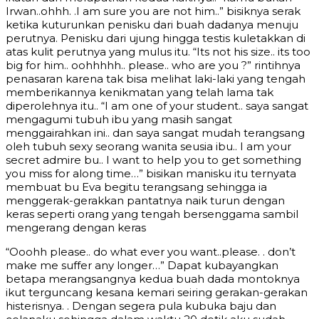
Irwan..ohhh. .I am sure you are not him..” bisiknya serak
ketika kuturunkan penisku dari buah dadanya menuju
perutnya. Penisku dari ujung hingga testis kuletakkan di
atas kulit perutnya yang mulus itu. “Its not his size.. its too
big for him.. oohhhhh.. please.. who are you ?” rintihnya
penasaran karena tak bisa melihat laki-laki yang tengah
memberikannya kenikmatan yang telah lama tak
diperolehnya itu.. “I am one of your student.. saya sangat
mengagumi tubuh ibu yang masih sangat
menggairahkan ini.. dan saya sangat mudah terangsang
oleh tubuh sexy seorang wanita seusia ibu.. I am your
secret admire bu.. I want to help you to get something
you miss for along time…” bisikan manisku itu ternyata
membuat bu Eva begitu terangsang sehingga ia
menggerak-gerakkan pantatnya naik turun dengan
keras seperti orang yang tengah bersenggama sambil
mengerang dengan keras
“Ooohh please.. do what ever you want..please. . don’t
make me suffer any longer…” Dapat kubayangkan
betapa merangsangnya kedua buah dada montoknya
ikut terguncang kesana kemari seiring gerakan-gerakan
histerisnya. . Dengan segera pula kubuka baju dan