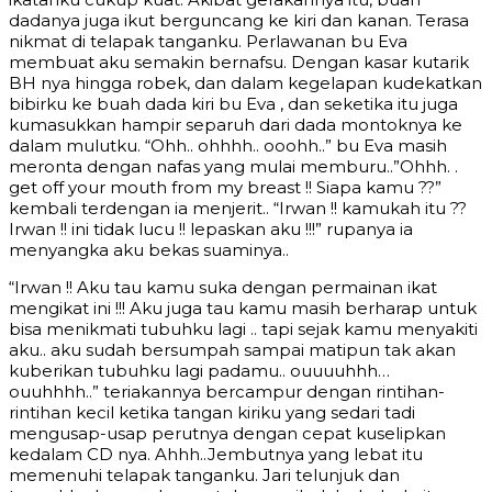
dadanya juga ikut berguncang ke kiri dan kanan. Terasa
nikmat di telapak tanganku. Perlawanan bu Eva
membuat aku semakin bernafsu. Dengan kasar kutarik
BH nya hingga robek, dan dalam kegelapan kudekatkan
bibirku ke buah dada kiri bu Eva , dan seketika itu juga
kumasukkan hampir separuh dari dada montoknya ke
dalam mulutku. “Ohh.. ohhhh.. ooohh..” bu Eva masih
meronta dengan nafas yang mulai memburu..”Ohhh. .
get off your mouth from my breast !! Siapa kamu ??”
kembali terdengan ia menjerit.. “Irwan !! kamukah itu ??
Irwan !! ini tidak lucu !! lepaskan aku !!!” rupanya ia
menyangka aku bekas suaminya..
“Irwan !! Aku tau kamu suka dengan permainan ikat
mengikat ini !!! Aku juga tau kamu masih berharap untuk
bisa menikmati tubuhku lagi .. tapi sejak kamu menyakiti
aku.. aku sudah bersumpah sampai matipun tak akan
kuberikan tubuhku lagi padamu.. ouuuuhhh…
ouuhhhh..” teriakannya bercampur dengan rintihan-
rintihan kecil ketika tangan kiriku yang sedari tadi
mengusap-usap perutnya dengan cepat kuselipkan
kedalam CD nya. Ahhh..Jembutnya yang lebat itu
memenuhi telapak tanganku. Jari telunjuk dan