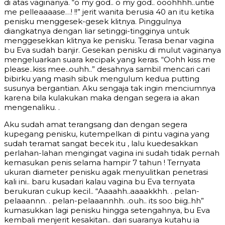
di atas vaginanya. “o my god.. o my god.. ooohhhh..untie
me pelleaaaase…! !!” jerit wanita berusia 40 an itu ketika
penisku menggesek-gesek klitnya. Pinggulnya
diangkatnya dengan liar setinggi-tingginya untuk
menggesekkan klitnya ke penisku. Terasa benar vagina
bu Eva sudah banjir. Gesekan penisku di mulut vaginanya
mengeluarkan suara kecipak yang keras. “Oohh kiss me
please..kiss mee..ouhh..” desahnya sambil mencari cari
bibirku yang masih sibuk mengulum kedua putting
susunya bergantian. Aku sengaja tak ingin menciumnya
karena bila kulakukan maka dengan segera ia akan
mengenaliku. .
Aku sudah amat terangsang dan dengan segera
kupegang penisku, kutempelkan di pintu vagina yang
sudah teramat sangat becek itu , lalu kuedesakkan
perlahan-lahan mengingat vagina ini sudah tidak pernah
kemasukan penis selama hampir 7 tahun ! Ternyata
ukuran diameter penisku agak menyulitkan penetrasi
kali ini.. baru kusadari kalau vagina bu Eva ternyata
berukuran cukup kecil.. “Aaaahh..aaaakkhh. . pelan-
pelaaannn. . pelan-pelaaannhh. .ouh.. its soo biig..hh”
kumasukkan lagi penisku hingga setengahnya, bu Eva
kembali menjerit kesakitan.. dari suaranya kutahu ia