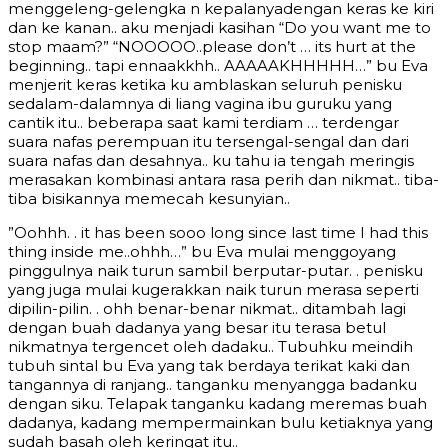
menggeleng-gelengka n kepalanyadengan keras ke kiri
dan ke kanan.. aku menjadi kasihan “Do you want me to
stop maam?” “NOOOOO..please don’t … its hurt at the
beginning.. tapi ennaakkhh.. AAAAAKHHHHH…” bu Eva
menjerit keras ketika ku amblaskan seluruh penisku
sedalam-dalamnya di liang vagina ibu guruku yang
cantik itu.. beberapa saat kami terdiam … terdengar
suara nafas perempuan itu tersengal-sengal dan dari
suara nafas dan desahnya.. ku tahu ia tengah meringis
merasakan kombinasi antara rasa perih dan nikmat.. tiba-
tiba bisikannya memecah kesunyian..
”Oohhh. . it has been sooo long since last time I had this
thing inside me..ohhh…” bu Eva mulai menggoyang
pinggulnya naik turun sambil berputar-putar. . penisku
yang juga mulai kugerakkan naik turun merasa seperti
dipilin-pilin. . ohh benar-benar nikmat.. ditambah lagi
dengan buah dadanya yang besar itu terasa betul
nikmatnya tergencet oleh dadaku.. Tubuhku meindih
tubuh sintal bu Eva yang tak berdaya terikat kaki dan
tangannya di ranjang.. tanganku menyangga badanku
dengan siku. Telapak tanganku kadang meremas buah
dadanya, kadang mempermainkan bulu ketiaknya yang
sudah basah oleh keringat itu..