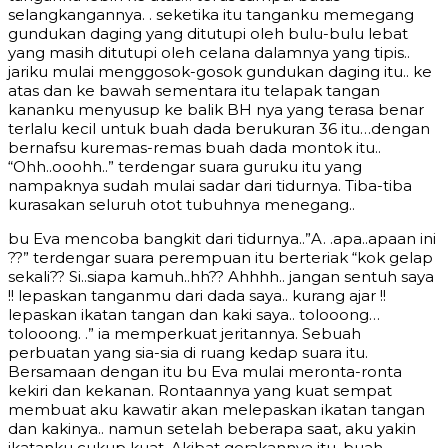
selangkangannya. . seketika itu tanganku memegang
gundukan daging yang ditutupi oleh bulu-bulu lebat
yang masih ditutupi oleh celana dalamnya yang tipis..
jariku mulai menggosok-gosok gundukan daging itu.. ke
atas dan ke bawah sementara itu telapak tangan
kananku menyusup ke balik BH nya yang terasa benar
terlalu kecil untuk buah dada berukuran 36 itu…dengan
bernafsu kuremas-remas buah dada montok itu..
“Ohh..ooohh..” terdengar suara guruku itu yang
nampaknya sudah mulai sadar dari tidurnya. Tiba-tiba
kurasakan seluruh otot tubuhnya menegang..
bu Eva mencoba bangkit dari tidurnya..”A. .apa..apaan ini
??” terdengar suara perempuan itu berteriak “kok gelap
sekali?? Si..siapa kamuh..hh?? Ahhhh.. jangan sentuh saya
!! lepaskan tanganmu dari dada saya.. kurang ajar !!
lepaskan ikatan tangan dan kaki saya.. tolooong…
tolooong. .” ia memperkuat jeritannya. Sebuah
perbuatan yang sia-sia di ruang kedap suara itu.
Bersamaan dengan itu bu Eva mulai meronta-ronta
kekiri dan kekanan. Rontaannya yang kuat sempat
membuat aku kawatir akan melepaskan ikatan tangan
dan kakinya.. namun setelah beberapa saat, aku yakin
ikatanku cukup kuat. Akibat gerakannya itu, buah