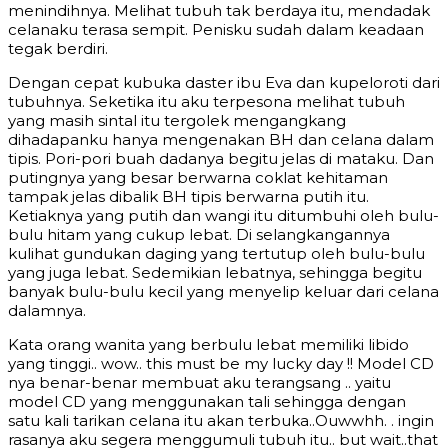
menindihnya. Melihat tubuh tak berdaya itu, mendadak
celanaku terasa sempit. Penisku sudah dalam keadaan
tegak berdiri.
Dengan cepat kubuka daster ibu Eva dan kupeloroti dari
tubuhnya. Seketika itu aku terpesona melihat tubuh
yang masih sintal itu tergolek mengangkang
dihadapanku hanya mengenakan BH dan celana dalam
tipis. Pori-pori buah dadanya begitu jelas di mataku. Dan
putingnya yang besar berwarna coklat kehitaman
tampak jelas dibalik BH tipis berwarna putih itu.
Ketiaknya yang putih dan wangi itu ditumbuhi oleh bulu-
bulu hitam yang cukup lebat. Di selangkangannya
kulihat gundukan daging yang tertutup oleh bulu-bulu
yang juga lebat. Sedemikian lebatnya, sehingga begitu
banyak bulu-bulu kecil yang menyelip keluar dari celana
dalamnya.
Kata orang wanita yang berbulu lebat memiliki libido
yang tinggi.. wow.. this must be my lucky day !! Model CD
nya benar-benar membuat aku terangsang .. yaitu
model CD yang menggunakan tali sehingga dengan
satu kali tarikan celana itu akan terbuka..Ouwwhh. . ingin
rasanya aku segera menggumuli tubuh itu.. but wait..that