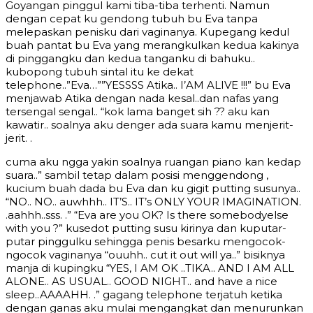
Goyangan pinggul kami tiba-tiba terhenti. Namun
dengan cepat ku gendong tubuh bu Eva tanpa
melepaskan penisku dari vaginanya. Kupegang kedul
buah pantat bu Eva yang merangkulkan kedua kakinya
di pinggangku dan kedua tanganku di bahuku..
kubopong tubuh sintal itu ke dekat
telephone..”Eva…””YESSSS Atika.. I’AM ALIVE !!!” bu Eva
menjawab Atika dengan nada kesal..dan nafas yang
tersengal sengal.. “kok lama banget sih ?? aku kan
kawatir.. soalnya aku denger ada suara kamu menjerit-
jerit. .
cuma aku ngga yakin soalnya ruangan piano kan kedap
suara..” sambil tetap dalam posisi menggendong ,
kucium buah dada bu Eva dan ku gigit putting susunya..
“NO.. NO.. auwhhh.. IT’S.. IT’s ONLY YOUR IMAGINATION.
.aahhh..sss. .” “Eva are you OK? Is there somebodyelse
with you ?” kusedot putting susu kirinya dan kuputar-
putar pinggulku sehingga penis besarku mengocok-
ngocok vaginanya “ouuhh.. cut it out will ya..” bisiknya
manja di kupingku “YES, I AM OK ..TIKA.. AND I AM ALL
ALONE.. AS USUAL.. GOOD NIGHT.. and have a nice
sleep..AAAAHH. .” gagang telephone terjatuh ketika
dengan ganas aku mulai mengangkat dan menurunkan