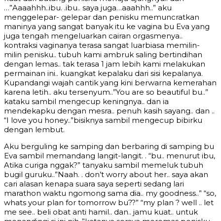
…”Aaaahhh..ibu. .ibu.. saya juga…aaahhh..” aku
menggelepar- gelepar dan penisku memuncratkan
maninya yang sangat banyak itu ke vagina bu Eva yang
juga tengah mengeluarkan cairan orgasmenya..
kontraksi vaginanya terasa sangat luarbiasa memilin-
milin penisku.. tubuh kami ambruk saling bertindihan
dengan lemas.. tak terasa 1 jam lebih kami melakukan
permainan ini.. kuangkat kepalaku dari sisi kepalanya.
Kupandangi wajah cantik yang kini berwarna kemerahan
karena letih.. aku tersenyum..”You are so beautiful bu..”
kataku sambil mengecup keningnya.. dan ia
mendekapku dengan mesra.. penuh kasih sayang.. dan ..
“I love you honey..”bisiknya sambil mengecup bibirku
dengan lembut.
Aku berguling ke samping dan berbaring di samping bu
Eva sambil memandang langit-langit. . “bu.. menurut ibu,
Atika curiga nggak?” tanyaku sambil memeluk tubuh
bugil guruku..”Naah. . don’t worry about her.. saya akan
cari alasan kenapa suara saya seperti sedang lari
marathon waktu ngomong sama dia.. my goodness..” “so,
whats your plan for tomorrow bu??” “my plan ? well .. let
me see.. beli obat anti hamil.. dan.. jamu kuat.. untuk