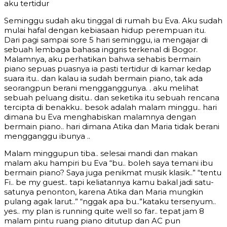
aku tertidur
Seminggu sudah aku tinggal di rumah bu Eva. Aku sudah
mulai hafal dengan kebiasaan hidup perempuan itu.
Dari pagi sampai sore 5 hari seminggu, ia mengajar di
sebuah lembaga bahasa inggris terkenal di Bogor.
Malamnya, aku perhatikan bahwa sehabis bermain
piano sepuas puasnya ia pasti tertidur di kamar kedap
suara itu.. dan kalau ia sudah bermain piano, tak ada
seorangpun berani mengganggunya. . aku melihat
sebuah peluang disitu.. dan seketika itu sebuah rencana
tercipta di benakku.. besok adalah malam minggu.. hari
dimana bu Eva menghabiskan malamnya dengan
bermain piano.. hari dimana Atika dan Maria tidak berani
mengganggu ibunya ..
Malam minggupun tiba.. selesai mandi dan makan
malam aku hampiri bu Eva “bu.. boleh saya temani ibu
bermain piano? Saya juga penikmat musik klasik..” “tentu
Fi.. be my guest.. tapi keliatannya kamu bakal jadi satu-
satunya penonton, karena Atika dan Maria mungkin
pulang agak larut..” “nggak apa bu..”kataku tersenyum..
yes.. my plan is running quite well so far.. tepat jam 8
malam pintu ruang piano ditutup dan AC pun