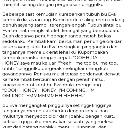
merintih seiring dengan pergerakan pinggulku.
Beberapa saat kemudian kurebahkan tubuh bu Eva
kembali diatas ranjang. Kami berdua saling memandang
penuh sayang sambil terengah-engah. Tubuh sintal bu
Eva terlihat mengkilat oleh keringat yang bercucuran.
Buah dadanya penuh dengan tanda merah bekas
sedotanku. Kembali kami berciuman penuh gelora dan
kasih sayang. Kaki bu Eva melingkari pinggangku dan
tangannya memeluk erat leherku. Kupompakan
kembali penisku dengan cepat.. “OOHH..RAFI
HONEY..saya mau keluar..””Yeah. . me too bu..me too..
ohhh..” pinggulku bergerak melingkar mengikuti
goyangannya. Penisku mulai terasa berdenyut-denyut. .
kami kembali berciuman dengan penuh nafsu..
kurasakan otot-otot bu Eva mulai mengejang..
“OOOH..HONEY. .HONEY.. I’M COMING.. I’M
OMIIINGG..EMMMMMMHH HHHHH..”
bu Eva mengangkat pinggulnya setinggi-tingginya. .
tangannya memeluk leherku dengan keras.. dan
mulutnya menyedot bibir dan lidahku dengan kuat..
ketika itu juga aku merasakan sesuatu yang melesat
kuat dari batang penisku menuju ujungnya.. dan