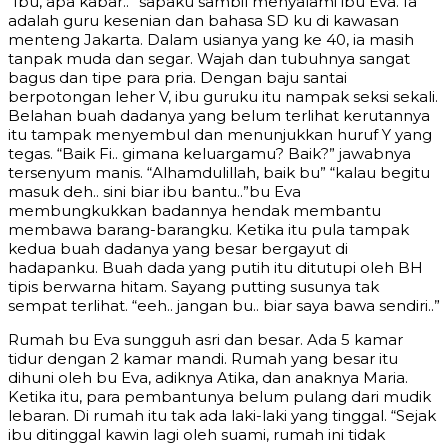
“Ibu, apa kabar..” sapaku sambil menyalami ibu Eva. Ia
adalah guru kesenian dan bahasa SD ku di kawasan
menteng Jakarta. Dalam usianya yang ke 40, ia masih
tanpak muda dan segar. Wajah dan tubuhnya sangat
bagus dan tipe para pria. Dengan baju santai
berpotongan leher V, ibu guruku itu nampak seksi sekali.
Belahan buah dadanya yang belum terlihat kerutannya
itu tampak menyembul dan menunjukkan huruf Y yang
tegas. “Baik Fi.. gimana keluargamu? Baik?” jawabnya
tersenyum manis. “Alhamdulillah, baik bu” “kalau begitu
masuk deh.. sini biar ibu bantu..”bu Eva
membungkukkan badannya hendak membantu
membawa barang-barangku. Ketika itu pula tampak
kedua buah dadanya yang besar bergayut di
hadapanku. Buah dada yang putih itu ditutupi oleh BH
tipis berwarna hitam. Sayang putting susunya tak
sempat terlihat. “eeh.. jangan bu.. biar saya bawa sendiri..”
Rumah bu Eva sungguh asri dan besar. Ada 5 kamar
tidur dengan 2 kamar mandi. Rumah yang besar itu
dihuni oleh bu Eva, adiknya Atika, dan anaknya Maria.
Ketika itu, para pembantunya belum pulang dari mudik
lebaran. Di rumah itu tak ada laki-laki yang tinggal. “Sejak
ibu ditinggal kawin lagi oleh suami, rumah ini tidak