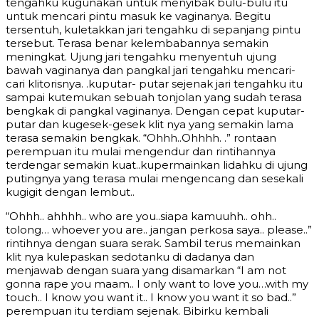
tengahku kugunakan untuk menyibak bulu-bulu itu
untuk mencari pintu masuk ke vaginanya. Begitu
tersentuh, kuletakkan jari tengahku di sepanjang pintu
tersebut. Terasa benar kelembabannya semakin
meningkat. Ujung jari tengahku menyentuh ujung
bawah vaginanya dan pangkal jari tengahku mencari-
cari klitorisnya. .kuputar- putar sejenak jari tengahku itu
sampai kutemukan sebuah tonjolan yang sudah terasa
bengkak di pangkal vaginanya. Dengan cepat kuputar-
putar dan kugesek-gesek klit nya yang semakin lama
terasa semakin bengkak. “Ohhh..Ohhhh. .” rontaan
perempuan itu mulai mengendur dan rintihannya
terdengar semakin kuat..kupermainkan lidahku di ujung
putingnya yang terasa mulai mengencang dan sesekali
kugigit dengan lembut..
“Ohhh.. ahhhh.. who are you..siapa kamuuhh.. ohh..
tolong… whoever you are.. jangan perkosa saya.. please..”
rintihnya dengan suara serak. Sambil terus memainkan
klit nya kulepaskan sedotanku di dadanya dan
menjawab dengan suara yang disamarkan “I am not
gonna rape you maam.. I only want to love you…with my
touch.. I know you want it.. I know you want it so bad..”
perempuan itu terdiam sejenak. Bibirku kembali