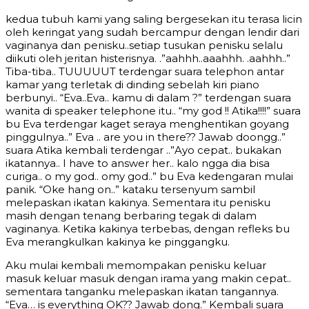
kedua tubuh kami yang saling bergesekan itu terasa licin
oleh keringat yang sudah bercampur dengan lendir dari
vaginanya dan penisku..setiap tusukan penisku selalu
diikuti oleh jeritan histerisnya. .”aahhh..aaahhh. .aahhh..”
Tiba-tiba.. TUUUUUT terdengar suara telephon antar
kamar yang terletak di dinding sebelah kiri piano
berbunyi.. “Eva..Eva.. kamu di dalam ?” terdengan suara
wanita di speaker telephone itu.. “my god !! Atika!!!!” suara
bu Eva terdengar kaget seraya menghentikan goyang
pinggulnya..” Eva .. are you in there?? Jawab doongg..”
suara Atika kembali terdengar ..”Ayo cepat.. bukakan
ikatannya.. I have to answer her.. kalo ngga dia bisa
curiga.. o my god.. omy god..” bu Eva kedengaran mulai
panik. “Oke hang on..” kataku tersenyum sambil
melepaskan ikatan kakinya. Sementara itu penisku
masih dengan tenang berbaring tegak di dalam
vaginanya. Ketika kakinya terbebas, dengan refleks bu
Eva merangkulkan kakinya ke pinggangku.
Aku mulai kembali memompakan penisku keluar
masuk keluar masuk dengan irama yang makin cepat..
sementara tanganku melepaskan ikatan tangannya.
“Eva… is everything OK?? Jawab dong.” Kembali suara