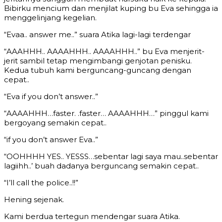
Bibirku mencium dan menjilat kuping bu Eva sehingga ia
menggelinjang kegelian.
“Evaa.. answer me..” suara Atika lagi-lagi terdengar
“AAAHHH.. AAAAHHH.. AAAAHHH..” bu Eva menjerit-
jerit sambil tetap mengimbangi genjotan penisku.
Kedua tubuh kami berguncang-guncang dengan
cepat..
“Eva if you don’t answer..”
“AAAAHHH…faster. .faster… AAAAHHH…” pinggul kami
bergoyang semakin cepat..
“if you don’t answer Eva..”
“OOHHHH YES.. YESSS…sebentar lagi saya mau..sebentar
lagiihh..’ buah dadanya berguncang semakin cepat..
“I’ll call the police..!!”
Hening sejenak.
Kami berdua tertegun mendengar suara Atika.