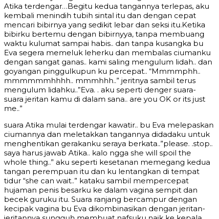
Atika terdengar…Begitu kedua tangannya terlepas, aku
kembali menindih tubih sintal itu dan dengan cepat
mencari bibirnya yang sedikit lebar dan seksi itu.Ketika
bibirku bertemu dengan bibirnyya, tanpa membuang
waktu kulumat sampai habis.. dan tanpa kusangka bu
Eva segera memeluk leherku dan membalas ciumanku
dengan sangat ganas.. kami saling mengulum lidah.. dan
goyangan pinggulkupun ku percepat.. “Mmmmphh..
mmmmmmhhhh.. mmmhhh..” jeritnya sambil terus
mengulum lidahku..”Eva. . aku seperti denger suara-
suara jeritan kamu di dalam sana.. are you OK or its just
me..”
suara Atika mulai terdengar kawatir.. bu Eva melepaskan
ciumannya dan meletakkan tangannya didadaku untuk
menghentikan gerakanku seraya berkata..”please. .stop..
saya harus jawab Atika.. kalo ngga she will spoil the
whole thing..” aku seperti kesetanan memegang kedua
tangan perempuan itu dan ku lentangkan di tempat
tidur “she can wait..” kataku sambil mempercepat
hujaman penis besarku ke dalam vagina sempit dan
becek guruku itu. Suara ranjang bercampur dengan
kecipak vagina bu Eva dikombinasikan dengan jeritan-
jeritannya sungguh membuat nafsuku naik ke kepala.