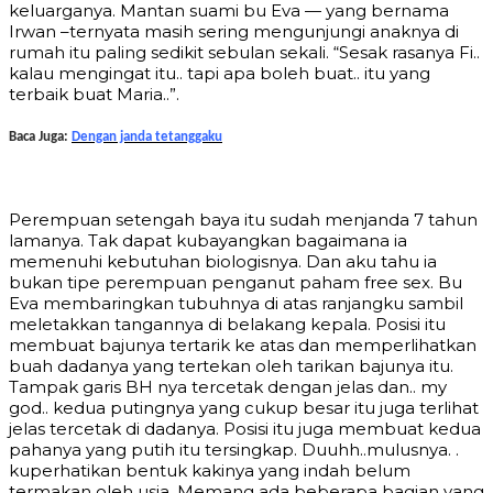
keluarganya. Mantan suami bu Eva — yang bernama
Irwan –ternyata masih sering mengunjungi anaknya di
rumah itu paling sedikit sebulan sekali. “Sesak rasanya Fi..
kalau mengingat itu.. tapi apa boleh buat.. itu yang
terbaik buat Maria..”.
Baca Juga:
Dengan janda tetanggaku
Perempuan setengah baya itu sudah menjanda 7 tahun
lamanya. Tak dapat kubayangkan bagaimana ia
memenuhi kebutuhan biologisnya. Dan aku tahu ia
bukan tipe perempuan penganut paham free sex. Bu
Eva membaringkan tubuhnya di atas ranjangku sambil
meletakkan tangannya di belakang kepala. Posisi itu
membuat bajunya tertarik ke atas dan memperlihatkan
buah dadanya yang tertekan oleh tarikan bajunya itu.
Tampak garis BH nya tercetak dengan jelas dan.. my
god.. kedua putingnya yang cukup besar itu juga terlihat
jelas tercetak di dadanya. Posisi itu juga membuat kedua
pahanya yang putih itu tersingkap. Duuhh..mulusnya. .
kuperhatikan bentuk kakinya yang indah belum
termakan oleh usia. Memang ada beberapa bagian yang