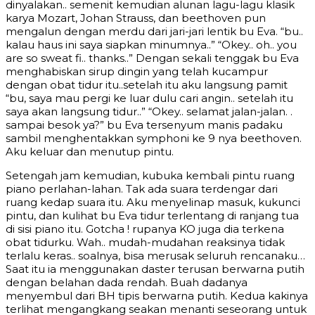
dinyalakan.. semenit kemudian alunan lagu-lagu klasik
karya Mozart, Johan Strauss, dan beethoven pun
mengalun dengan merdu dari jari-jari lentik bu Eva. “bu..
kalau haus ini saya siapkan minumnya..” “Okey.. oh.. you
are so sweat fi.. thanks..” Dengan sekali tenggak bu Eva
menghabiskan sirup dingin yang telah kucampur
dengan obat tidur itu..setelah itu aku langsung pamit
“bu, saya mau pergi ke luar dulu cari angin.. setelah itu
saya akan langsung tidur..” “Okey.. selamat jalan-jalan. .
sampai besok ya?” bu Eva tersenyum manis padaku
sambil menghentakkan symphoni ke 9 nya beethoven.
Aku keluar dan menutup pintu.
Setengah jam kemudian, kubuka kembali pintu ruang
piano perlahan-lahan. Tak ada suara terdengar dari
ruang kedap suara itu. Aku menyelinap masuk, kukunci
pintu, dan kulihat bu Eva tidur terlentang di ranjang tua
di sisi piano itu. Gotcha ! rupanya KO juga dia terkena
obat tidurku. Wah.. mudah-mudahan reaksinya tidak
terlalu keras.. soalnya, bisa merusak seluruh rencanaku…
Saat itu ia menggunakan daster terusan berwarna putih
dengan belahan dada rendah. Buah dadanya
menyembul dari BH tipis berwarna putih. Kedua kakinya
terlihat mengangkang seakan menanti seseorang untuk