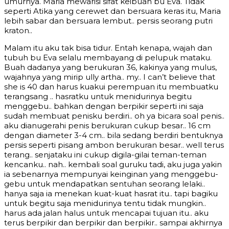
umurnya. Maria mewarisi sifat keibuan bu Eva. Tidak
seperti Atika yang cerewet dan bersuara keras itu, Maria
lebih sabar dan bersuara lembut.. persis seorang putri
kraton..
Malam itu aku tak bisa tidur. Entah kenapa, wajah dan
tubuh bu Eva selalu membayang di pelupuk mataku.
Buah dadanya yang berukuran 36, kakinya yang mulus,
wajahnya yang mirip ully artha.. my.. I can’t believe that
she is 40 dan harus kuakui perempuan itu membuatku
terangsang .. hasratku untuk menidurinya begitu
menggebu.. bahkan dengan berpikir seperti ini saja
sudah membuat penisku berdiri.. oh ya bicara soal penis..
aku dianugerahi penis berukuran cukup besar.. 16 cm
dengan diameter 3-4 cm.. bila sedang berdiri bentuknya
persis seperti pisang ambon berukuran besar.. well terus
terang.. senjataku ini cukup digila-gilai teman-teman
kencanku.. nah.. kembali soal guruku tadi, aku juga yakin
ia sebenarnya mempunyai keinginan yang menggebu-
gebu untuk mendapatkan sentuhan seorang lelaki..
hanya saja ia menekan kuat-kuat hasrat itu.. tapi bagiku
untuk begitu saja menidurinya tentu tidak mungkin..
harus ada jalan halus untuk mencapai tujuan itu.. aku
terus berpikir dan berpikir dan berpikir.. sampai akhirnya