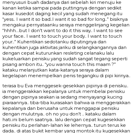
menyusuri buah dadanya dari sebelah kiri menuju ke
kanan ketika sampai pada puttingnya dengan sedikit
kasar kusedot daging kecil yang sudah menegang itu
“yess.. I want it so bad..I want it so bad for long..” bisiknya
mengakui pernyataanku seraya menggelinjang kegelian
“hhhh…but I don’t want to do it this way.. I want to see
your face.. I want to touch your body.. I want to touch
your..” Kuhentikan sedotanku diputingnya dan
kuhentikan juga aktivitas jariku di selangkangannya dan
dengan cepat kuturunkan resleting celanaku lalu
kukeluarkan penisku yang sudah sangat tegang seperti
pisang ambon itu.. “you wanna touch this maam ?”
kataku melanjutkan kata-katanya seraya dalam
kegelapan menempelkan penis tegangku di pipi kirinya..
terasa bu Eva menggesek-gesekkan pipinya di penisku..
ia menggerakkan kepalanya untuk membelai penisku
dengan pipinya seakan ia sedang menyayangi kucing
piaraannya.. tiba-tiba kurasakan bahwa ia menggerakkan
kepalanya dan berusaha untuk menggapai penisku
dengan mulutnya.. oh no you don’t .. kataku dalam
hati..ini belum saatnya.. lalu dengan cepat kugesekkan
penisku itu perlahan-lahan ke lehernya.. turun terus ke
dada.. di atas bukit kembar yang montok itu kugesekkan