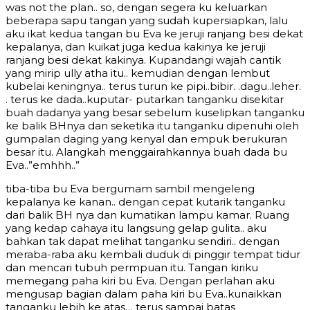
was not the plan.. so, dengan segera ku keluarkan
beberapa sapu tangan yang sudah kupersiapkan, lalu
aku ikat kedua tangan bu Eva ke jeruji ranjang besi dekat
kepalanya, dan kuikat juga kedua kakinya ke jeruji
ranjang besi dekat kakinya. Kupandangi wajah cantik
yang mirip ully atha itu.. kemudian dengan lembut
kubelai keningnya.. terus turun ke pipi..bibir. .dagu..leher.
. terus ke dada..kuputar- putarkan tanganku disekitar
buah dadanya yang besar sebelum kuselipkan tanganku
ke balik BHnya dan seketika itu tanganku dipenuhi oleh
gumpalan daging yang kenyal dan empuk berukuran
besar itu. Alangkah menggairahkannya buah dada bu
Eva..”emhhh..”
tiba-tiba bu Eva bergumam sambil mengeleng
kepalanya ke kanan.. dengan cepat kutarik tanganku
dari balik BH nya dan kumatikan lampu kamar. Ruang
yang kedap cahaya itu langsung gelap gulita.. aku
bahkan tak dapat melihat tanganku sendiri.. dengan
meraba-raba aku kembali duduk di pinggir tempat tidur
dan mencari tubuh permpuan itu. Tangan kiriku
memegang paha kiri bu Eva. Dengan perlahan aku
mengusap bagian dalam paha kiri bu Eva..kunaikkan
tanganku lebih ke atas… terus sampai batas