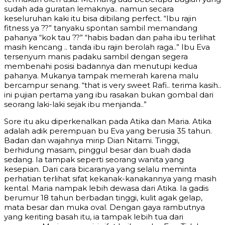
sudah ada guratan lemaknya.. namun secara
keseluruhan kaki itu bisa dibilang perfect. “Ibu rajin
fitness ya ??” tanyaku spontan sambil memandang
pahanya “kok tau ??” “habis badan dan paha ibu terlihat
masih kencang .. tanda ibu rajin berolah raga..” Ibu Eva
tersenyum manis padaku sambil dengan segera
membenahi posisi badannya dan menutupi kedua
pahanya. Mukanya tampak memerah karena malu
bercampur senang. “that is very sweet Rafi.. terima kasih..
ini pujian pertama yang ibu rasakan bukan gombal dari
seorang laki-laki sejak ibu menjanda..”
Sore itu aku diperkenalkan pada Atika dan Maria. Atika
adalah adik perempuan bu Eva yang berusia 35 tahun.
Badan dan wajahnya mirip Dian Nitami. Tinggi,
berhidung masam, pinggul besar dan buah dada
sedang. Ia tampak seperti seorang wanita yang
kesepian. Dari cara bicaranya yang selalu meminta
perhatian terlihat sifat kekanak-kanakannya yang masih
kental. Maria nampak lebih dewasa dari Atika. Ia gadis
berumur 18 tahun berbadan tinggi, kulit agak gelap,
mata besar dan muka oval. Dengan gaya rambutnya
yang keriting basah itu, ia tampak lebih tua dari