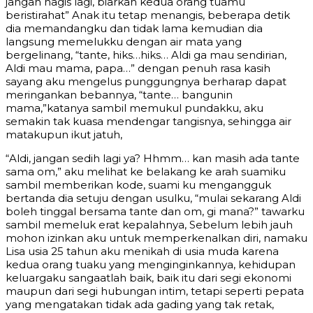
jangan nagis lagi, biarkan kedua orang tuamu
beristirahat” Anak itu tetap menangis, beberapa detik
dia memandangku dan tidak lama kemudian dia
langsung memelukku dengan air mata yang
bergelinang, “tante, hiks…hiks… Aldi ga mau sendirian,
Aldi mau mama, papa…” dengan penuh rasa kasih
sayang aku mengelus punggungnya berharap dapat
meringankan bebannya, “tante… bangunin
mama,”katanya sambil memukul pundakku, aku
semakin tak kuasa mendengar tangisnya, sehingga air
matakupun ikut jatuh,
“Aldi, jangan sedih lagi ya? Hhmm… kan masih ada tante
sama om,” aku melihat ke belakang ke arah suamiku
sambil memberikan kode, suami ku mengangguk
bertanda dia setuju dengan usulku, “mulai sekarang Aldi
boleh tinggal bersama tante dan om, gi mana?” tawarku
sambil memeluk erat kepalahnya, Sebelum lebih jauh
mohon izinkan aku untuk memperkenalkan diri, namaku
Lisa usia 25 tahun aku menikah di usia muda karena
kedua orang tuaku yang menginginkannya, kehidupan
keluargaku sangaatlah baik, baik itu dari segi ekonomi
maupun dari segi hubungan intim, tetapi seperti pepata
yang mengatakan tidak ada gading yang tak retak,