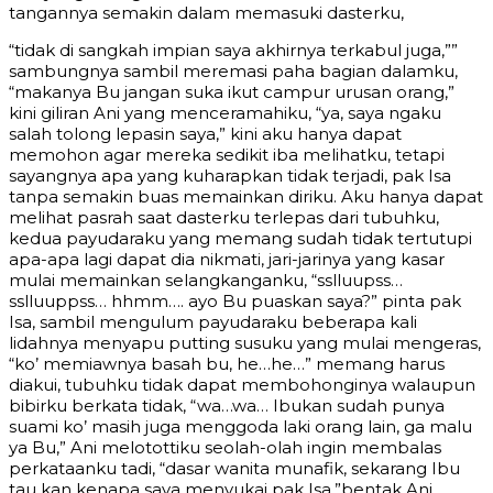
tangannya semakin dalam memasuki dasterku,
“tidak di sangkah impian saya akhirnya terkabul juga,””
sambungnya sambil meremasi paha bagian dalamku,
“makanya Bu jangan suka ikut campur urusan orang,”
kini giliran Ani yang menceramahiku, “ya, saya ngaku
salah tolong lepasin saya,” kini aku hanya dapat
memohon agar mereka sedikit iba melihatku, tetapi
sayangnya apa yang kuharapkan tidak terjadi, pak Isa
tanpa semakin buas memainkan diriku. Aku hanya dapat
melihat pasrah saat dasterku terlepas dari tubuhku,
kedua payudaraku yang memang sudah tidak tertutupi
apa-apa lagi dapat dia nikmati, jari-jarinya yang kasar
mulai memainkan selangkanganku, “sslluupss…
sslluuppss… hhmm…. ayo Bu puaskan saya?” pinta pak
Isa, sambil mengulum payudaraku beberapa kali
lidahnya menyapu putting susuku yang mulai mengeras,
“ko’ memiawnya basah bu, he…he…” memang harus
diakui, tubuhku tidak dapat membohonginya walaupun
bibirku berkata tidak, “wa…wa… Ibukan sudah punya
suami ko’ masih juga menggoda laki orang lain, ga malu
ya Bu,” Ani melotottiku seolah-olah ingin membalas
perkataanku tadi, “dasar wanita munafik, sekarang Ibu
tau kan kenapa saya menyukai pak Isa,”bentak Ani