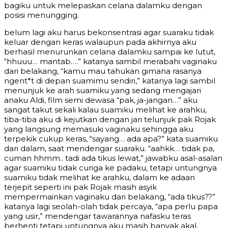
bagiku untuk melepaskan celana dalamku dengan
posisi menungging.
belum lagi aku harus bekonsentrasi agar suaraku tidak
keluar dengan keras walaupun pada akhirnya aku
berhasil menurunkan celana dalamku sampai ke lutut,
“hhuuu… mantab….” katanya sambil merabahi vaginaku
dari belakang, “kamu mau tahukan gimana rasanya
ngent*t di depan suamimu sendiri,” katanya lagi sambil
menunjuk ke arah suamiku yang sedang mengajari
anaku Aldi, film semi dewasa “pak, ja-jangan…” aku
sangat takut sekali kalau suamiku melihat ke arahku,
tiba-tiba aku di kejutkan dengan jari telunjuk pak Rojak
yang langsung memasuki vaginaku sehingga aku
terpekik cukup keras, “sayang… ada apa?” kata suamiku
dari dalam, saat mendengar suaraku. “aahkk… tidak pa,
cuman hhmm.. tadi ada tikus lewat,” jawabku asal-asalan
agar suamiku tidak curiga ke padaku, tetapi untungnya
suamiku tidak melihat ke arahku, dalam ke adaan
terjepit seperti ini pak Rojak masih asyik
mempermainkan vaginaku dari belakang, “ada tikus??”
katanya lagi seolah-olah tidak percaya, “apa perlu papa
yang usir,” mendengar tawarannya nafasku teras
berhenti tetapi untungnya aku masih banyak akal,