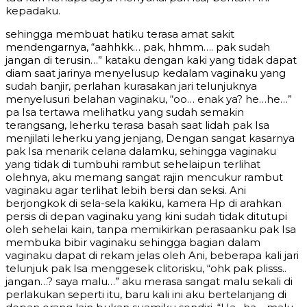
kepadaku.
sehingga membuat hatiku terasa amat sakit
mendengarnya, “aahhkk… pak, hhmm…. pak sudah
jangan di terusin…” kataku dengan kaki yang tidak dapat
diam saat jarinya menyelusup kedalam vaginaku yang
sudah banjir, perlahan kurasakan jari telunjuknya
menyelusuri belahan vaginaku, “oo… enak ya? he…he…”
pa Isa tertawa melihatku yang sudah semakin
terangsang, leherku terasa basah saat lidah pak Isa
menjilati leherku yang jenjang, Dengan sangat kasarnya
pak Isa menarik celana dalamku, sehingga vaginaku
yang tidak di tumbuhi rambut sehelaipun terlihat
olehnya, aku memang sangat rajin mencukur rambut
vaginaku agar terlihat lebih bersi dan seksi. Ani
berjongkok di sela-sela kakiku, kamera Hp di arahkan
persis di depan vaginaku yang kini sudah tidak ditutupi
oleh sehelai kain, tanpa memikirkan perasaanku pak Isa
membuka bibir vaginaku sehingga bagian dalam
vaginaku dapat di rekam jelas oleh Ani, beberapa kali jari
telunjuk pak Isa menggesek clitorisku, “ohk pak plisss..
jangan…? saya malu…” aku merasa sangat malu sekali di
perlakukan seperti itu, baru kali ini aku bertelanjang di