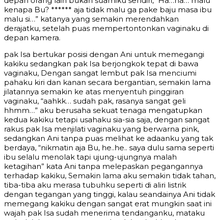
depan orang lain bukan suamiku sendiri, “Ha…ha… malu
kenapa Bu? ****** aja tidak malu ga pake baju masa ibu
malu si…” katanya yang semakin merendahkan
derajatku, setelah puas mempertontonkan vaginaku di
depan kamera.
pak Isa bertukar posisi dengan Ani untuk memegangi
kakiku sedangkan pak Isa berjongkok tepat di bawa
vaginaku, Dengan sangat lembut pak Isa menciumi
pahaku kiri dan kanan secara bergantian, semakin lama
jilatannya semakin ke atas menyentuh pinggiran
vaginaku, “aahkk… sudah pak, rasanya sangat geli
hhmm…” aku berusaha sekuat tenaga mengatupkan
kedua kakiku tetapi usahaku sia-sia saja, dengan sangat
rakus pak Isa menjilati vaginaku yang berwarna pink,
sedangkan Ani tanpa puas melihat ke adaanku yang tak
berdaya, “nikmatin aja Bu, he..he.. saya dulu sama seperti
ibu selalu menolak tapi ujung-ujungnya malah
ketagihan” kata Ani tanpa melepaskan pegangannya
terhadap kakiku, Semakin lama aku semakin tidak tahan,
tiba-tiba aku merasa tubuhku seperti di aliri listrik
dengan tegangan yang tinggi, kalau seandainya Ani tidak
memegang kakiku dengan sangat erat mungkin saat ini
wajah pak Isa sudah menerima tendanganku, mataku