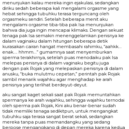
menunjukan kalau mereka ingin ejakulasi, sedangkan
diriku sedah beberapa kali mengalami orgasme yang
hebat sehingga tubuhku terasa terguncang oleh
orgasmeku sendiri. Setelah beberapa menit aku
mengalami orgasme tiba-tiba pak Isa menunjukan
bahwa dia juga ingin mencapai klimaks. Dengan sekuat
tenaga pak Isa semakin menenggelamkan penisnya ke
dalam vaginaku dalam hitungan beberapa detik
kurasakan cairan hangat membasahi rahimku, “aahkk…
enak…. hhmm…” gumamnya saat menyemburkan
sperma terakhirnya, setelah puas menodaiku pak Isa
melepas penisnya di dalam vaginaku begitu juga
dengan pak Rojak yang melepaskan penisnya di dalam
anusku, “buka mulutmu cepetan,” perintah pak Rojak
sambil menarik wajahku agar menghadap ke arah
penisnya yang terlihat berdeyut-deyut.
aku sangat kaget sekali saat pak Rojak memuntahkan
spermanya ke arah wajahku, sehingga wajahku ternodai
oleh sperma pak Rojak, Kini aku benar-benar sudah
tidak memiliki tenaga sedikitpun, untuk mengangkat
tubuhku saja terasa sangat berat sekali, sedangkan
mereka tanpa puas memandangku yang sedang
berpose mengangkang di depan mereka karena kedua