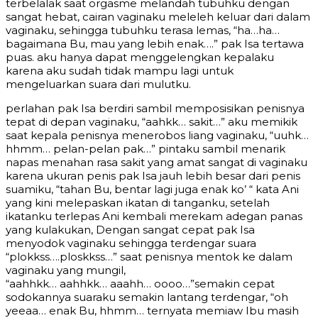
terbelalak saat orgasme melandah tubuhku dengan
sangat hebat, cairan vaginaku meleleh keluar dari dalam
vaginaku, sehingga tubuhku terasa lemas, “ha…ha…
bagaimana Bu, mau yang lebih enak….” pak Isa tertawa
puas. aku hanya dapat menggelengkan kepalaku
karena aku sudah tidak mampu lagi untuk
mengeluarkan suara dari mulutku.
perlahan pak Isa berdiri sambil memposisikan penisnya
tepat di depan vaginaku, “aahkk… sakit…” aku memikik
saat kepala penisnya menerobos liang vaginaku, “uuhk…
hhmm… pelan-pelan pak…” pintaku sambil menarik
napas menahan rasa sakit yang amat sangat di vaginaku
karena ukuran penis pak Isa jauh lebih besar dari penis
suamiku, “tahan Bu, bentar lagi juga enak ko’ “ kata Ani
yang kini melepaskan ikatan di tanganku, setelah
ikatanku terlepas Ani kembali merekam adegan panas
yang kulakukan, Dengan sangat cepat pak Isa
menyodok vaginaku sehingga terdengar suara
“plokkss….ploskkss…” saat penisnya mentok ke dalam
vaginaku yang mungil,
“aahhkk… aahhkk… aaahh… oooo…”semakin cepat
sodokannya suaraku semakin lantang terdengar, “oh
yeeaa… enak Bu, hhmm… ternyata memiaw Ibu masih