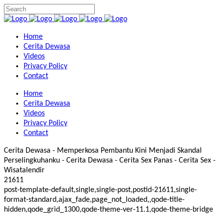
Home
Cerita Dewasa
Videos
Privacy Policy
Contact
Home
Cerita Dewasa
Videos
Privacy Policy
Contact
Cerita Dewasa - Memperkosa Pembantu Kini Menjadi Skandal
Perselingkuhanku - Cerita Dewasa - Cerita Sex Panas - Cerita Sex -
Wisatalendir
21611
post-template-default,single,single-post,postid-21611,single-
format-standard,ajax_fade,page_not_loaded,,qode-title-
hidden,qode_grid_1300,qode-theme-ver-11.1,qode-theme-bridge