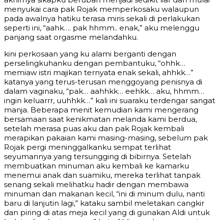
menyukai cara pak Rojak memperkosaku walaupun
pada awalnya hatiku terasa miris sekali di perlakukan
seperti ini, “aahk…. pak hhmm.. enak,” aku melenggu
panjang saat orgasme melandahku.
kini perkosaan yang ku alami berganti dengan
perselingkuhanku dengan pembantuku, “ohhk…
memiaw istri majikan ternyata enak sekali, ahhkk…”
katanya yang terus-terusan menggoyang penisnya di
dalam vaginaku, “pak… aahhkk… eehkk… aku, hhmm…
ingin keluarrr, uuhhkk…” kali ini suaraku terdengar sangat
manja. Beberapa menit kemudian kami mengerang
bersamaan saat kenikmatan melanda kami berdua,
setelah merasa puas aku dan pak Rojak kembali
merapikan pakaian kami masing-masing, sebelum pak
Rojak pergi meninggalkanku sempat terlihat
seyumannya yang tersungging di bibirnya. Setelah
membuatkan minuman aku kembali ke kamarku
menemui anak dan suamiku, mereka terlihat tanpak
senang sekali melihatku hadir dengan membawa
minuman dan makanan kecil, “ini di minum dulu, nanti
baru di lanjutin lagi,” kataku sambil meletakan cangkir
dan piring di atas meja kecil yang di gunakan Aldi untuk