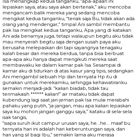
Isa menangkap kedua tanganku, “apa-apaan ini
lepaskan saya, atau saya akan berteriak,” aku mencoba
mengancam balik mereka yang sedang mencoba
mengikat kedua tanganku, “teriak saja Bu, tidak akan ada
orang yang mendengar,” timpal Ani sambil membantu
pak Isa mengikat kedua tanganku, Apa yang di katakan
Ani ada benarnya juga, tetapi walaupun begitu aku tidak
mau menyerah begitu saja dengan susah paya aku
berusaha melepaskan diri tapi sayangnya tenagaku
kalah besar dari mereka berdua, tanpa bisa berbuat
apa-apa aku hanya dapat mengikuti mereka saat
membawaku ke dalam kamar pak Isa. Sesampai di
kamar aku di tidurkan di atas kasur yang tipis, sedangkan
Ani mengambil sebuah Hp dan ternyata Hp itu di
gunakan untuk merekamku, sehingga kehawatiranku
semakin menjadi-jadi. “kalian biadab, tidak tau
terimakasih ****** kalian!” air mataku tidak dapat
kubendung lagi saat jari-jemari pak Isa mulai merabahi
pahaku yang putih, “ja-jangan, mau apa kalian lepaskan
saya ku mohon jangan ganggu saya,” kataku di sela-sela
isak tangis,
“siapa suruh ikut campur urusan saya, he…he… maaf bu
ternyata hari ini adalah hari keberuntungan saya, dan
hari yang sil bagi Ibu,” semakin lama aku merasa