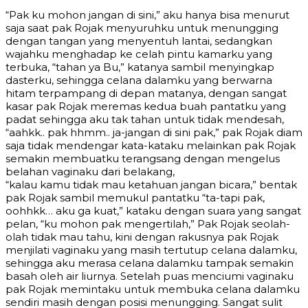
“Pak ku mohon jangan di sini,” aku hanya bisa menurut
saja saat pak Rojak menyuruhku untuk menungging
dengan tangan yang menyentuh lantai, sedangkan
wajahku menghadap ke celah pintu kamarku yang
terbuka, “tahan ya Bu,” katanya sambil menyingkap
dasterku, sehingga celana dalamku yang berwarna
hitam terpampang di depan matanya, dengan sangat
kasar pak Rojak meremas kedua buah pantatku yang
padat sehingga aku tak tahan untuk tidak mendesah,
“aahkk.. pak hhmm.. ja-jangan di sini pak,” pak Rojak diam
saja tidak mendengar kata-kataku melainkan pak Rojak
semakin membuatku terangsang dengan mengelus
belahan vaginaku dari belakang,
“kalau kamu tidak mau ketahuan jangan bicara,” bentak
pak Rojak sambil memukul pantatku “ta-tapi pak,
oohhkk… aku ga kuat,” kataku dengan suara yang sangat
pelan, “ku mohon pak mengertilah,” Pak Rojak seolah-
olah tidak mau tahu, kini dengan rakusnya pak Rojak
menjilati vaginaku yang masih tertutup celana dalamku,
sehingga aku merasa celana dalamku tampak semakin
basah oleh air liurnya. Setelah puas menciumi vaginaku
pak Rojak memintaku untuk membuka celana dalamku
sendiri masih dengan posisi menungging. Sangat sulit