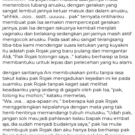
menerobos lubang anusku, dengan gerakan yang
sangat lembut jarinya keluar masuk dari dalam anusku,
“ahhkk….ooo… ssstt…uuuuu… pak” ternyata rintihanku
membuat pak Isa semakin mempercepat gerakan
jarinya, pak Isa dengan rakusnya kembali menjilati
vaginaku dari belakang sedangkan jari-jarinya masih aktif
mengocok anusku. Pada saat aku sangat terangsang
tiba-tiba kami mendengar suara ketukan yang kuyakini
itu adalah pak Rojak yang baru pulang dari mengantar
Aldi, “Pak Rojak tolongin saya…” kataku berharap ia bisa
membantuku untuk lepas dari pelecehan yang ku alami.
dengan santainya Ani membukakan pintu tanpa rasa
takut kalau pak Rojak mengadukan kejadian ini ke pada
suamiku. pak Rojak tanpak kaget saat melihat
keadaanku yang sedang di gagahi oleh pak Isa, “pak,
tolong ku mohon,” kataku memelas,
“Wa…wa…. apa-apaan ini, “ beberapa kali pak Rojak
menggelengkan kepalahnya dengan mata yang tak
henti-hentinya memandangi tubuh mulusku, “Udah pak,
jangan sok mau jadi pahlawan kalau bapak mau embat
aja, dia sudah menjadi budaknya saya,” pak Isa mulai
membujuk pak Rojak dan aku hanya bisa berharap pak