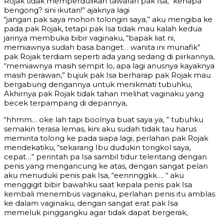
Rojak tidak memperdulikan tawaran pak Isa, “kenapa
bengong? sini ikutan!” ajaknya lagi
“jangan pak saya mohon tolongin saya,” aku mengiba ke
pada pak Rojak, tetapi pak Isa tidak mau kalah kedua
jarinya membuka bibir vaginaku, “bapak liat ni,
memiawnya sudah basa banget… wanita ini munafik”
pak Rojak terdiam seperti ada yang sedang di piirkannya,
“memiawnya masih sempit lo, apa lagi anusnya kayaknya
masih perawan,” bujuk pak Isa berharap pak Rojak mau
bergabung dengannya untuk menikmati tubuhku,
Akhirnya pak Rojak tidak tahan melihat vaginaku yang
becek terpampang di depannya,
“hhmm… oke lah tapi boolnya buat saya ya, ” tubuhku
semakin terasa lemas, kini aku sudah tidak tau harus
meminta tolong ke pada siapa lagi, perlahan pak Rojak
mendekatiku, “sekarang Ibu dudukin tongkol saya,
cepat…” perintah pa Isa sambil tidur telentang dengan
penis yang mengancung ke atas, dengan sangat pelan
aku menuduki penis pak Isa, “eennnggkk…. “ aku
menggigit bibir bawahku saat kepala penis pak Isa
kembali menembus vaginaku, perlahan penis itu amblas
ke dalam vaginaku, dengan sangat erat pak Isa
memeluk pinggangku agar tidak dapat bergerak,