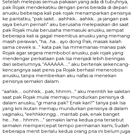
Setelah melepas semua pakaian yang ada di tubuhnya,
pak Rojak mendekatiku dengan penis berada di depan
anusku beberapa kali pak rojak menamparkan penisnya
ke pantatku, “pak sakit… aahhkk… aahkk… ja-jangan pak
saya belum pernah” aku berusaha melepaskan diri saat
pak Rojak mulai berusaha memasuki anusku, sempat
beberapa kali ia gagal meembus anusku yang memang
masih perawan, “ha…ha… ayo dong Pak, masak kalah
sama cewek si…” kata pak Isa mmemanas-manasi pak
Rojak agar segera membobol anusku, pak rojak yang
mendengar perkataan pak Isa menjadi lebih beringas
dari sebelumnya, “AAAAAA….” aku berteriak sekencang-
kencangnya saat penis pa Rojak berhasil menerobos
anusku, tanpa memberikan aku nafas ia menekan
penisnya semakin dalam.
“aahkk…. oohhkk… pak, hhmm…” aku merintih ke sakitan
saat pak Rojak mulai memaju mundurkan penisnya di
dalam anusku, “gi mana pak? Enak kan?” tanya pak Isa
yang kini ikutan memaju mundurkan penisnya di dalam
vaginaku, “eehhkknngg… mantab pak, enak banget
he….he… hhmm….” semakin lama kedua pria tersebut
semakin mempercepat tempo permainan kami, Sudah
beberapa menit berlalu kedua orang pria ini belum juga