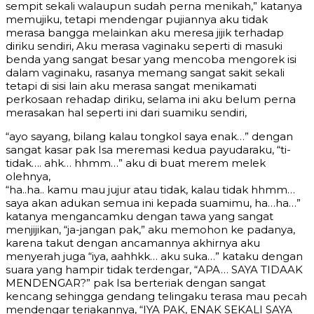
sempit sekali walaupun sudah perna menikah,” katanya
memujiku, tetapi mendengar pujiannya aku tidak
merasa bangga melainkan aku meresa jijik terhadap
diriku sendiri, Aku merasa vaginaku seperti di masuki
benda yang sangat besar yang mencoba mengorek isi
dalam vaginaku, rasanya memang sangat sakit sekali
tetapi di sisi lain aku merasa sangat menikamati
perkosaan rehadap diriku, selama ini aku belum perna
merasakan hal seperti ini dari suamiku sendiri,
“ayo sayang, bilang kalau tongkol saya enak…” dengan
sangat kasar pak Isa meremasi kedua payudaraku, “ti-
tidak…. ahk… hhmm…” aku di buat merem melek
olehnya,
“ha..ha.. kamu mau jujur atau tidak, kalau tidak hhmm…
saya akan adukan semua ini kepada suamimu, ha…ha…”
katanya mengancamku dengan tawa yang sangat
menjijikan, “ja-jangan pak,” aku memohon ke padanya,
karena takut dengan ancamannya akhirnya aku
menyerah juga “iya, aahhkk… aku suka…” kataku dengan
suara yang hampir tidak terdengar, “APA… SAYA TIDAAK
MENDENGAR?” pak Isa berteriak dengan sangat
kencang sehingga gendang telingaku terasa mau pecah
mendengar teriakannya, “IYA PAK, ENAK SEKALI SAYA