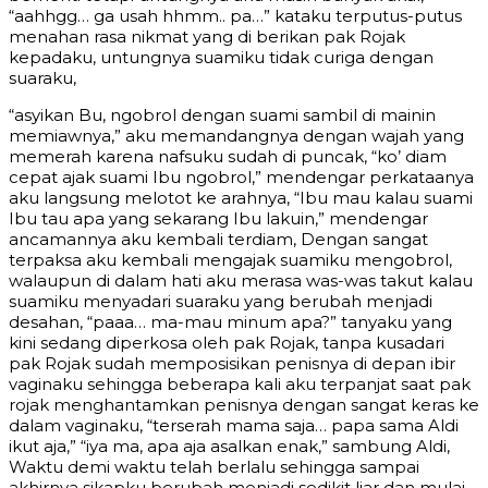
“aahhgg… ga usah hhmm.. pa…” kataku terputus-putus
menahan rasa nikmat yang di berikan pak Rojak
kepadaku, untungnya suamiku tidak curiga dengan
suaraku,
“asyikan Bu, ngobrol dengan suami sambil di mainin
memiawnya,” aku memandangnya dengan wajah yang
memerah karena nafsuku sudah di puncak, “ko’ diam
cepat ajak suami Ibu ngobrol,” mendengar perkataanya
aku langsung melotot ke arahnya, “Ibu mau kalau suami
Ibu tau apa yang sekarang Ibu lakuin,” mendengar
ancamannya aku kembali terdiam, Dengan sangat
terpaksa aku kembali mengajak suamiku mengobrol,
walaupun di dalam hati aku merasa was-was takut kalau
suamiku menyadari suaraku yang berubah menjadi
desahan, “paaa… ma-mau minum apa?” tanyaku yang
kini sedang diperkosa oleh pak Rojak, tanpa kusadari
pak Rojak sudah memposisikan penisnya di depan ibir
vaginaku sehingga beberapa kali aku terpanjat saat pak
rojak menghantamkan penisnya dengan sangat keras ke
dalam vaginaku, “terserah mama saja… papa sama Aldi
ikut aja,” “iya ma, apa aja asalkan enak,” sambung Aldi,
Waktu demi waktu telah berlalu sehingga sampai
akhirnya sikapku berubah menjadi sedikit liar dan mulai