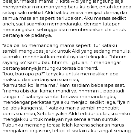
belajar, “makasi mama…” kata Aldi yang langsung saja
menyambar minuman yang baru ku bikin, entah kenapa
setiap kali melihat Aldi hatiku terasa menjadi damai, dan
semua masalah seperti terlupakan, Aku merasa sedikit
aneh, saat suamiku memandangku dengan tatapan
mencurigakan sehingga aku memberanikan diri untuk
bertanya ke padanya,
“ada pa, ko memandang mama seperti itu” kataku
sambil mengupas jeruk untuk Aldi yang sedang menulis,
suamiku mendekatkan mulutnya ke telingaku, “hhmm..
sayang ko’ kamu bau hhmm… gitulah…” mendengar
pertanyaannya jantungku terasa berhenti,
“bau, bau apa pa?” tanyaku untuk memastikan apa
maksud dari pertanyaan suamiku,
“kamu tadi ko’ lama ma,” kami terdiam beberapa saat,
“mama abis dari kamar mandi ya, hhmmm… papa jadi
curiga ni,” katanya sambil tertawa memandangku,
mendengar perkataanya aku menjadi sedikit lega, “Iya ni
pa, abis kangen si…” kataku manja sambil mencubit
penis suamiku, Setelah yakin Aldi tertidur pulas, suamiku
mengjakku untuk melayaninya semalaman suntuk.
Tubuhku memang terasa lelah karena seharian harus
mengalami orgasme, tetapi di sisi lain aku sangat senang