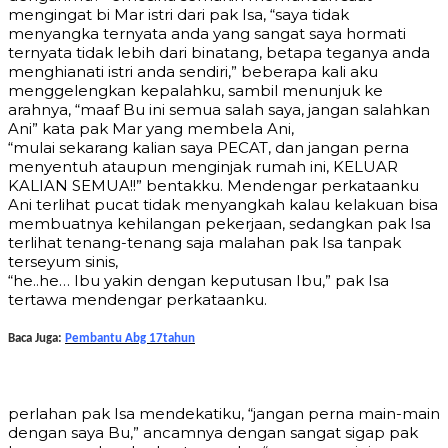
mengingat bi Mar istri dari pak Isa, “saya tidak
menyangka ternyata anda yang sangat saya hormati
ternyata tidak lebih dari binatang, betapa teganya anda
menghianati istri anda sendiri,” beberapa kali aku
menggelengkan kepalahku, sambil menunjuk ke
arahnya, “maaf Bu ini semua salah saya, jangan salahkan
Ani” kata pak Mar yang membela Ani,
“mulai sekarang kalian saya PECAT, dan jangan perna
menyentuh ataupun menginjak rumah ini, KELUAR
KALIAN SEMUA!!” bentakku. Mendengar perkataanku
Ani terlihat pucat tidak menyangkah kalau kelakuan bisa
membuatnya kehilangan pekerjaan, sedangkan pak Isa
terlihat tenang-tenang saja malahan pak Isa tanpak
terseyum sinis,
“he..he… Ibu yakin dengan keputusan Ibu,” pak Isa
tertawa mendengar perkataanku.
Baca Juga:
Pembantu Abg 17tahun
perlahan pak Isa mendekatiku, “jangan perna main-main
dengan saya Bu,” ancamnya dengan sangat sigap pak