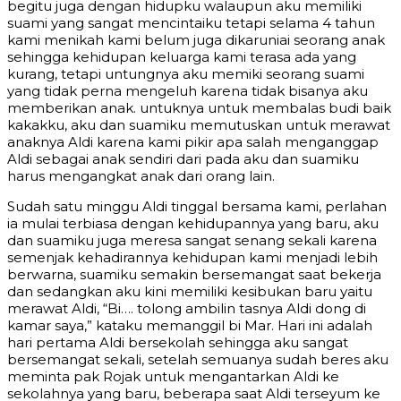
begitu juga dengan hidupku walaupun aku memiliki
suami yang sangat mencintaiku tetapi selama 4 tahun
kami menikah kami belum juga dikaruniai seorang anak
sehingga kehidupan keluarga kami terasa ada yang
kurang, tetapi untungnya aku memiki seorang suami
yang tidak perna mengeluh karena tidak bisanya aku
memberikan anak. untuknya untuk membalas budi baik
kakakku, aku dan suamiku memutuskan untuk merawat
anaknya Aldi karena kami pikir apa salah menganggap
Aldi sebagai anak sendiri dari pada aku dan suamiku
harus mengangkat anak dari orang lain.
Sudah satu minggu Aldi tinggal bersama kami, perlahan
ia mulai terbiasa dengan kehidupannya yang baru, aku
dan suamiku juga meresa sangat senang sekali karena
semenjak kehadirannya kehidupan kami menjadi lebih
berwarna, suamiku semakin bersemangat saat bekerja
dan sedangkan aku kini memiliki kesibukan baru yaitu
merawat Aldi, “Bi…. tolong ambilin tasnya Aldi dong di
kamar saya,” kataku memanggil bi Mar. Hari ini adalah
hari pertama Aldi bersekolah sehingga aku sangat
bersemangat sekali, setelah semuanya sudah beres aku
meminta pak Rojak untuk mengantarkan Aldi ke
sekolahnya yang baru, beberapa saat Aldi terseyum ke