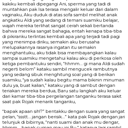
kakiku kembali dipegangi Ani, sperma yang tadi di
muntahkan pak Isa terasa mengalir keluar dari dalam
vaginaku, Aku duduk di atas sofa sambil melihat anak
angkatku Aldi yang sedang di temani suamiku belajar,
wajah mereka terlihat sangat cerah sekali bertanda
bahwa mereka sangat bahagia, entah kenapa tiba-tiba
di pikiranku terlintas kembali apa yang terjadi tadi pagi
yang menimpa diriku, semakin aku berusaha
melupakannya rasanya ingatan itu semakin
menghantuiku, aku tidak bisa membayangkan kalau
sampai suamiku mengetahui kalau aku di perkosa oleh
ketiga pembantuku sendiri, “hhmm… gi mana Aldi sudah
negerti belom” kataku sambil mengucek rambutnya
yang sedang sibuk menghitung soal yang di berikan
suamiku, “ya sudah kalau begitu mama bikinin minuman
dulu ya, buat kalian,” kataku yang di sambut dengan
teriakan mereka berdua, Baru satu langkah aku keluar
dari kamar tiba-tiba pergelangan tanganku terasa sakit
saat pak Rojak menarik tanganku,
“bapak apaan sih!?” bentakku dengan suara yang sangat
pelan, “ssstt… jangan berisik…” kata pak Rojak dengan jari
telunjuk di bibirnya, “nanti suami dan anak mu dengar,
hhmm… bapak cuman mau ini Bu,” katanya lagi sambil