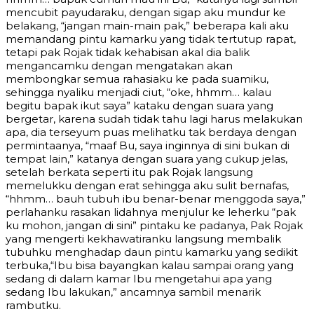
mencubit payudaraku, dengan sigap aku mundur ke
belakang, “jangan main-main pak,” beberapa kali aku
memandang pintu kamarku yang tidak tertutup rapat,
tetapi pak Rojak tidak kehabisan akal dia balik
mengancamku dengan mengatakan akan
membongkar semua rahasiaku ke pada suamiku,
sehingga nyaliku menjadi ciut, “oke, hhmm… kalau
begitu bapak ikut saya” kataku dengan suara yang
bergetar, karena sudah tidak tahu lagi harus melakukan
apa, dia terseyum puas melihatku tak berdaya dengan
permintaanya, “maaf Bu, saya inginnya di sini bukan di
tempat lain,” katanya dengan suara yang cukup jelas,
setelah berkata seperti itu pak Rojak langsung
memelukku dengan erat sehingga aku sulit bernafas,
“hhmm… bauh tubuh ibu benar-benar menggoda saya,”
perlahanku rasakan lidahnya menjulur ke leherku “pak
ku mohon, jangan di sini” pintaku ke padanya, Pak Rojak
yang mengerti kekhawatiranku langsung membalik
tubuhku menghadap daun pintu kamarku yang sedikit
terbuka,“Ibu bisa bayangkan kalau sampai orang yang
sedang di dalam kamar Ibu mengetahui apa yang
sedang Ibu lakukan,” ancamnya sambil menarik
rambutku.