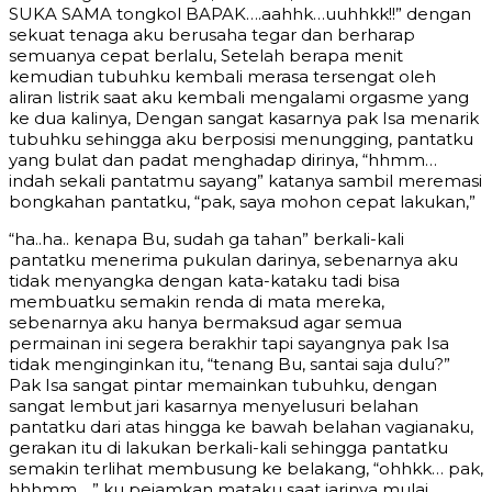
SUKA SAMA tongkol BAPAK….aahhk…uuhhkk!!” dengan
sekuat tenaga aku berusaha tegar dan berharap
semuanya cepat berlalu, Setelah berapa menit
kemudian tubuhku kembali merasa tersengat oleh
aliran listrik saat aku kembali mengalami orgasme yang
ke dua kalinya, Dengan sangat kasarnya pak Isa menarik
tubuhku sehingga aku berposisi menungging, pantatku
yang bulat dan padat menghadap dirinya, “hhmm…
indah sekali pantatmu sayang” katanya sambil meremasi
bongkahan pantatku, “pak, saya mohon cepat lakukan,”
“ha..ha.. kenapa Bu, sudah ga tahan” berkali-kali
pantatku menerima pukulan darinya, sebenarnya aku
tidak menyangka dengan kata-kataku tadi bisa
membuatku semakin renda di mata mereka,
sebenarnya aku hanya bermaksud agar semua
permainan ini segera berakhir tapi sayangnya pak Isa
tidak menginginkan itu, “tenang Bu, santai saja dulu?”
Pak Isa sangat pintar memainkan tubuhku, dengan
sangat lembut jari kasarnya menyelusuri belahan
pantatku dari atas hingga ke bawah belahan vagianaku,
gerakan itu di lakukan berkali-kali sehingga pantatku
semakin terlihat membusung ke belakang, “ohhkk… pak,
hhhmm….” ku pejamkan mataku saat jarinya mulai