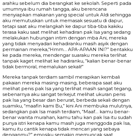
arahku sebelum dia berangkat ke sekolah. Seperti pada
umumnya ibu rumah tangga, aku berencana
menyiapkan makanan yang special untuk Aldi sehingga
aku memutuskan untuk memasak sesuatu di dapur,
tetapi saat aku melangkah ke dapur tiba-tiba kakiku
terasa kaku saat melihat kehadiran pak Isa yang sedang
melakukan hubungan intim dengan mba Ani, mereka
yang tidak menyadari kehadiranku masih asyik dengan
permainan mereka,“Hmm… APA-APAAN INI?” bentakku
ke pada mereka, mendengar suaraku mereka terlihat
tanpak kaget melihat ke hadiranku, “kalian benar-benar
tidak bermoral, memalukan sekali!”
Mereka tanpak terdiam sambil merapikan kembali
pakaian mereka masing-masing, beberapa saat aku
melihat penis pak Isa yang terlihat masih sangat tegang,
sebenarnya aku sangat terkejut melihat ukuran penis
pak Isa yang besar dan berurat, berbeda sekali dengan
suamiku, “maafin kami Bu,” kini Ani membuka mulutnya,
sedangkan pak Isa masih terdiam, “Maaf… kamu benar-
benar wanita murahan, kamu tahu kan pak Isa itu sudah
punya istri kenapa kamu masih juga menggoda pak Isa,
kamu itu cantik kenapa tidak mencari yang sebaya
denganmu?” emosiku semakin memuncak saat