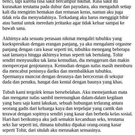
benci, tapi karena rasa sakit bercampur nikmat. Rasa sakit itu
kurasakan terutama pada dubur dan payudara, aku mengaduh setiap
kali dia mengirim hentakan dan remasan keras, namun aku juga
tidak rela dia menyudahinya. Terkadang aku harus menggigit bibir
atau bantal untuk meredam jeritanku agar tidak keluar sampai ke
bawah sana.
Akhirnya ada sesuatu perasaan nikmat mengaliri tubuhku yang
kuekspresikan dengan erangan panjang, ya aku mengalami orgasme
panjang dengan cara kasar seperti ini, tubuhku menegang beberapa
saat lamanya hingga akhirnya lemas seperti tak bertulang. Tohir
sendiri menyusulku tak lama kemudian, dia menggeram dan makin
mempercepat genjotannya. Kemudian dengan nafas masih memburu
dia mencabut penisnya dariku dan membalikkan tubuhku.
Spermanya muncrat dengan derasnya dan berceceran di sekujur
dada dan perutku, hangat dan kental dengan baunya yang khas.
Tubuh kami tergolek lemas bersebelahan. Aku memejamkan mata
dan mengatur nafas sambil merenungkan dalam-dalam kegilaan
yang baru saja kami lakukan, sebuah hubungan terlarang antara
seorang gadis dari keluarga kaya dan terpelajar yang cantik dan
terawat dengan sopirnya sendiri yang kasar dan berbeda kelas sosial.
Hari-hari berikutnya aku jadi semakin kecanduan seks, terutama
seks liar seperti ini, dimana tubuhku dipakai orang-orang kasar
seperti Tohir, dari situlah aku merasakan sensasinya.