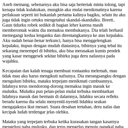
Aneh memang, sebenarnya aku bisa saja berteriak minta tolong, tapi
kenapa tidak kulakukan, mungkin aku mulai menikmatinya karena
perlakuan seperti ini bukanlah pertama kalinya bagiku, selain itu aku
juga tidak ingin ortuku mengetahui skandal-skandalku. Breett..
Gaun tidurku robek sedikit di bagian leher karena masih
memberontak waktu dia memaksa membukanya. Dia telah berhasil
memegangi kedua lenganku dan direntangkannya ke atas kepalaku.
Aku sudah benar-benar terkunci, hanya bisa menggelengkan
kepalaku, itupun dengan mudah diatasinya, bibirnya yang tebal itu
sekarang menempel di bibirku, aku bisa merasakan kumis pendek
yang kasar menggesek sekitar bibirku juga deru nafasnya pada
wajahku.
Kecapaian dan kalah tenaga membuat rontaanku melemah, mau
tidak mau aku harus mengikuti nafsunya. Dia merangsangku dengan
mengulum bibirku, mataku terpejam menikmati cumbuannya,
lidahnya terus mendorong-dorong memaksa ingin masuk ke
mulutku. Mulutku pun pelan-pelan mulai terbuka membiarkan
lidahnya masuk dan bermain di dalamnya, lidahku secara refleks
beradu karena dia selalu menyentil-nyentil lidahku seakan
mengajaknya ikut menari. Suara desahan tertahan, deru nafas dan
kecipak ludah terdengar jelas olehku.
Mataku yang terpejam terbuka ketika kurasakan tangan kasarnya
mengelusi paha mulusku, dan terus mengelus menuju pangkal paha.