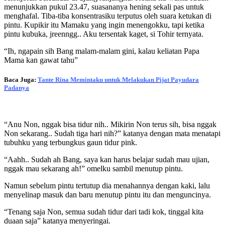
menunjukkan pukul 23.47, suasananya hening sekali pas untuk
menghafal. Tiba-tiba konsentrasiku terputus oleh suara ketukan di
pintu. Kupikir itu Mamaku yang ingin menengokku, tapi ketika
pintu kubuka, jreenngg.. Aku tersentak kaget, si Tohir ternyata.
“Ih, ngapain sih Bang malam-malam gini, kalau keliatan Papa
Mama kan gawat tahu”
Baca Juga:
Tante Rina Memintaku untuk Melakukan Pijat Payudara
Padanya
“Anu Non, nggak bisa tidur nih.. Mikirin Non terus sih, bisa nggak
Non sekarang.. Sudah tiga hari nih?” katanya dengan mata menatapi
tubuhku yang terbungkus gaun tidur pink.
“Aahh.. Sudah ah Bang, saya kan harus belajar sudah mau ujian,
nggak mau sekarang ah!” omelku sambil menutup pintu.
Namun sebelum pintu tertutup dia menahannya dengan kaki, lalu
menyelinap masuk dan baru menutup pintu itu dan menguncinya.
“Tenang saja Non, semua sudah tidur dari tadi kok, tinggal kita
duaan saja” katanya menyeringai.