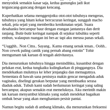
menyodok semakin kasar saja, kedua gunungku jadi ikut
terguncang-guncang dengan kencang.
Kuperhatikan selama menggenjotku otot-otot tubuhnya mengeras,
tubuhnya yang hitam kekar bercucuran keringat, sungguh macho
sekali, pria sejati yang memberiku kenikmatan sejati. Suara
desahanku bercampur baur dengan erangan jantannya dan derit
ranjang. Butir-butir keringat nampak di sejukur tubuhku seperti
embun, walaupun ruangan ini ber-ac tapi aku merasa panas sekali.
“Uugghh.. Non Citra.. Sayang.. Kamu emang uenak tenan.. Oohh..
Non cewek paling cantik yang pernah abang entotin” Tohir
memgumam tak karuan di tengah aktivitasnya.
Dia menurunkan tubuhnya hingga menindihku, kusambut dengan
pelukan erat, kedua tungkaiku kulingkarkan di pinggangnya. Dia
mendekatkan mulutnya ke leher jenjangku dan memagutnya.
Sementara di bawah sana penisnya makin gencar mengaduk-aduk
vaginaku, diselingi gerakan berputar yang membuatku serasa
diaduk-aduk. Tubuh kami sudah berlumuran keringat yang saling
bercampur, akupun semakin erat memeluknya. Aku merintih makin
tak karuan menyambut klimaks yang sudah mendekat bagaikan
ombak besar yang akan menghantam pesisir pantai.
Namun begitu sudah di ambang klimaks, dia menurunkan frekuensi