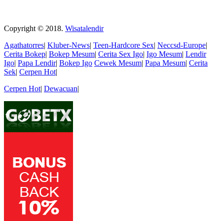
Copyright © 2018.
Wisatalendir
Agathatorres
|
Kluber-News
|
Teen-Hardcore Sex
|
Neccsd-Europe
|
Cerita Bokep
|
Bokep Mesum
|
Cerita Sex Igo
|
Igo Mesum
|
Lendir
Igo
|
Papa Lendir
|
Bokep Igo
Cewek Mesum
|
Papa Mesum
|
Cerita
Sek
|
Cerpen Hot
|
Cerpen Hot
|
Dewacuan
|