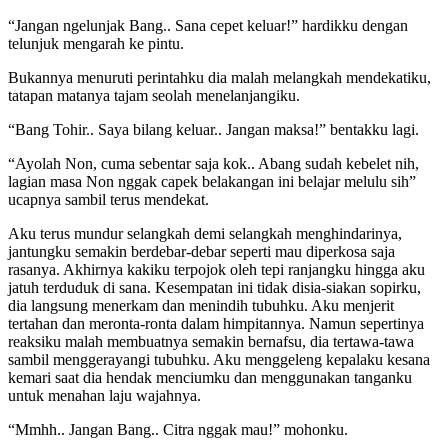
“Jangan ngelunjak Bang.. Sana cepet keluar!” hardikku dengan
telunjuk mengarah ke pintu.
Bukannya menuruti perintahku dia malah melangkah mendekatiku,
tatapan matanya tajam seolah menelanjangiku.
“Bang Tohir.. Saya bilang keluar.. Jangan maksa!” bentakku lagi.
“Ayolah Non, cuma sebentar saja kok.. Abang sudah kebelet nih,
lagian masa Non nggak capek belakangan ini belajar melulu sih”
ucapnya sambil terus mendekat.
Aku terus mundur selangkah demi selangkah menghindarinya,
jantungku semakin berdebar-debar seperti mau diperkosa saja
rasanya. Akhirnya kakiku terpojok oleh tepi ranjangku hingga aku
jatuh terduduk di sana. Kesempatan ini tidak disia-siakan sopirku,
dia langsung menerkam dan menindih tubuhku. Aku menjerit
tertahan dan meronta-ronta dalam himpitannya. Namun sepertinya
reaksiku malah membuatnya semakin bernafsu, dia tertawa-tawa
sambil menggerayangi tubuhku. Aku menggeleng kepalaku kesana
kemari saat dia hendak menciumku dan menggunakan tanganku
untuk menahan laju wajahnya.
“Mmhh.. Jangan Bang.. Citra nggak mau!” mohonku.