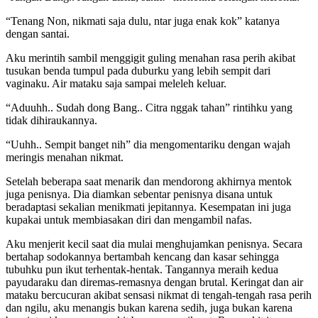
“Tenang Non, nikmati saja dulu, ntar juga enak kok” katanya
dengan santai.
Aku merintih sambil menggigit guling menahan rasa perih akibat
tusukan benda tumpul pada duburku yang lebih sempit dari
vaginaku. Air mataku saja sampai meleleh keluar.
“Aduuhh.. Sudah dong Bang.. Citra nggak tahan” rintihku yang
tidak dihiraukannya.
“Uuhh.. Sempit banget nih” dia mengomentariku dengan wajah
meringis menahan nikmat.
Setelah beberapa saat menarik dan mendorong akhirnya mentok
juga penisnya. Dia diamkan sebentar penisnya disana untuk
beradaptasi sekalian menikmati jepitannya. Kesempatan ini juga
kupakai untuk membiasakan diri dan mengambil nafas.
Aku menjerit kecil saat dia mulai menghujamkan penisnya. Secara
bertahap sodokannya bertambah kencang dan kasar sehingga
tubuhku pun ikut terhentak-hentak. Tangannya meraih kedua
payudaraku dan diremas-remasnya dengan brutal. Keringat dan air
mataku bercucuran akibat sensasi nikmat di tengah-tengah rasa perih
dan ngilu, aku menangis bukan karena sedih, juga bukan karena