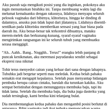
Aku pasrah saja mengikuti posisi yang dia inginkan, pokoknya aku
ingin menuntaskan birahiku ini. Tanpa membuang waktu lagi dia
melumat kemaluanku dengan rakusnya, lidahnya menyapu seluruh
pelosok vaginaku dari bibirnya, klitorisnya, hingga ke dinding di
dalamnya, anusku pun tidak luput dari jilatannya. Lidahnya disentil-
sentilkan pada klitorisku memberikan sensasi yang luar biasa pada
daerah itu. Aku benar-benar tak terkontrol dibuatnya, mataku
merem-melek dan berkunang-kunang, syaraf-syaraf vaginaku
mengirimkan rangsangan ini ke seluruh tubuh yang membuatku
serasa menggigil.
“Ah.. Aahh.. Bang.. Nngghh.. Terus!” erangku lebih panjang di
puncak kenikmatan, aku meremasi payudaraku sendiri sebagai
ekspresi rasa nikmat
Tohir terus menyedot cairan yang keluar dari sana dengan lahapnya.
Tubuhku jadi bergetar seperti mau meledak. Kedua belah pahaku
semakin erat mengapit kepalanya. Setelah puas menyantap hidangan
pembuka berupa cairan cintaku, barulah dia turunkan kakiku. Aku
sempat beristirahat dengan menunggunya membuka baju, tapi itu
tidak lama. Setelah dia membuka baju, dia buka juga dasterku yang
sudah tersingkap, kami berdua kini telanjang bulat.
Dia membentangkan kedua pahaku dan mengambil posisi berlutut di
antaranya. Bibir vaginaku jadi ikut terbuka memancarkan warna