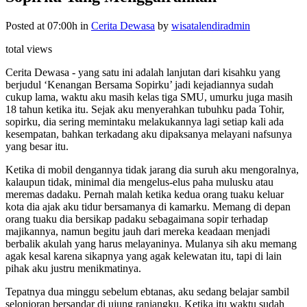
Posted at 07:00h
in
Cerita Dewasa
by
wisatalendiradmin
total views
Cerita Dewasa - yang satu ini adalah lanjutan dari kisahku yang
berjudul ‘Kenangan Bersama Sopirku’ jadi kejadiannya sudah
cukup lama, waktu aku masih kelas tiga SMU, umurku juga masih
18 tahun ketika itu. Sejak aku menyerahkan tubuhku pada Tohir,
sopirku, dia sering memintaku melakukannya lagi setiap kali ada
kesempatan, bahkan terkadang aku dipaksanya melayani nafsunya
yang besar itu.
Ketika di mobil dengannya tidak jarang dia suruh aku mengoralnya,
kalaupun tidak, minimal dia mengelus-elus paha mulusku atau
meremas dadaku. Pernah malah ketika kedua orang tuaku keluar
kota dia ajak aku tidur bersamanya di kamarku. Memang di depan
orang tuaku dia bersikap padaku sebagaimana sopir terhadap
majikannya, namun begitu jauh dari mereka keadaan menjadi
berbalik akulah yang harus melayaninya. Mulanya sih aku memang
agak kesal karena sikapnya yang agak kelewatan itu, tapi di lain
pihak aku justru menikmatinya.
Tepatnya dua minggu sebelum ebtanas, aku sedang belajar sambil
selonjoran bersandar di ujung ranjangku. Ketika itu waktu sudah