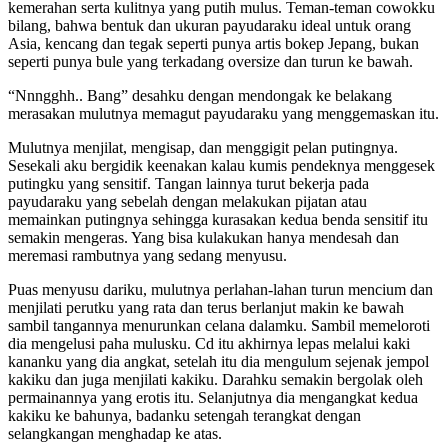
kemerahan serta kulitnya yang putih mulus. Teman-teman cowokku
bilang, bahwa bentuk dan ukuran payudaraku ideal untuk orang
Asia, kencang dan tegak seperti punya artis bokep Jepang, bukan
seperti punya bule yang terkadang oversize dan turun ke bawah.
“Nnngghh.. Bang” desahku dengan mendongak ke belakang
merasakan mulutnya memagut payudaraku yang menggemaskan itu.
Mulutnya menjilat, mengisap, dan menggigit pelan putingnya.
Sesekali aku bergidik keenakan kalau kumis pendeknya menggesek
putingku yang sensitif. Tangan lainnya turut bekerja pada
payudaraku yang sebelah dengan melakukan pijatan atau
memainkan putingnya sehingga kurasakan kedua benda sensitif itu
semakin mengeras. Yang bisa kulakukan hanya mendesah dan
meremasi rambutnya yang sedang menyusu.
Puas menyusu dariku, mulutnya perlahan-lahan turun mencium dan
menjilati perutku yang rata dan terus berlanjut makin ke bawah
sambil tangannya menurunkan celana dalamku. Sambil memeloroti
dia mengelusi paha mulusku. Cd itu akhirnya lepas melalui kaki
kananku yang dia angkat, setelah itu dia mengulum sejenak jempol
kakiku dan juga menjilati kakiku. Darahku semakin bergolak oleh
permainannya yang erotis itu. Selanjutnya dia mengangkat kedua
kakiku ke bahunya, badanku setengah terangkat dengan
selangkangan menghadap ke atas.