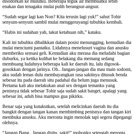
disodorkan ke mulutku. Beberapa teguk air membuatku lebih
enakan dan tenagaku mulai pulih berangsur-angsur.
“Sudah segar lagi kan Non? Kita terusin lagi yuk!” sahut Tohir
senyum-senyum sambil mulai menggerayangi tubuhku kembali.
“Habis ini sudahan yah, takut ketahuan nih,” kataku.
Kali ini tubuhku dibalikkan dalam posisi menungging, kemudian dia
mulai menciumi pantatku. Lidahnya menelusuri vagina dan anusku
memberiku sensasi geli. Kemudian aku merasa dia meludahi bagian
duburku, ya ketika kulihat ke belakang dia memang sedang
membuang ludahnya beberapa kali ke daerah itu, lalu digosok-
gosokkan dengan jarinya. Oh.. Jangan-jangan dia mau main sodomi,
aku sudah lemas dulu membayangkan rasa sakitnya ditusuk benda
sebesar itu pada daerah situ padahal dia belum juga menusuk.
Pertama kali aku melakukan anal sex dengan temanku yang
penisnya tidak sebesar Tohir saja sudah sakit banget, apalagi yang
sebesar ini, aduh bisa mampus gua pikirku.
Benar saja yang kutakutkan, setelah melicinkan daerah itu dia
bangkit dengan tangan kanan membimbing penisnya dan tangan kiri
membuka anusku. Aku meronta ingin menolak tapi segera dipegangi
olehnya.
“Jangan Bang.. Jangan disitu, sakit!” mohonku setengah meronta.