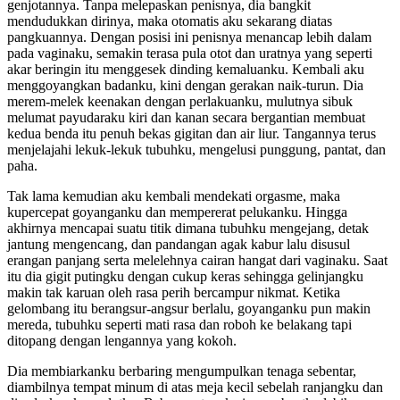
genjotannya. Tanpa melepaskan penisnya, dia bangkit
mendudukkan dirinya, maka otomatis aku sekarang diatas
pangkuannya. Dengan posisi ini penisnya menancap lebih dalam
pada vaginaku, semakin terasa pula otot dan uratnya yang seperti
akar beringin itu menggesek dinding kemaluanku. Kembali aku
menggoyangkan badanku, kini dengan gerakan naik-turun. Dia
merem-melek keenakan dengan perlakuanku, mulutnya sibuk
melumat payudaraku kiri dan kanan secara bergantian membuat
kedua benda itu penuh bekas gigitan dan air liur. Tangannya terus
menjelajahi lekuk-lekuk tubuhku, mengelusi punggung, pantat, dan
paha.
Tak lama kemudian aku kembali mendekati orgasme, maka
kupercepat goyanganku dan mempererat pelukanku. Hingga
akhirnya mencapai suatu titik dimana tubuhku mengejang, detak
jantung mengencang, dan pandangan agak kabur lalu disusul
erangan panjang serta melelehnya cairan hangat dari vaginaku. Saat
itu dia gigit putingku dengan cukup keras sehingga gelinjangku
makin tak karuan oleh rasa perih bercampur nikmat. Ketika
gelombang itu berangsur-angsur berlalu, goyanganku pun makin
mereda, tubuhku seperti mati rasa dan roboh ke belakang tapi
ditopang dengan lengannya yang kokoh.
Dia membiarkanku berbaring mengumpulkan tenaga sebentar,
diambilnya tempat minum di atas meja kecil sebelah ranjangku dan