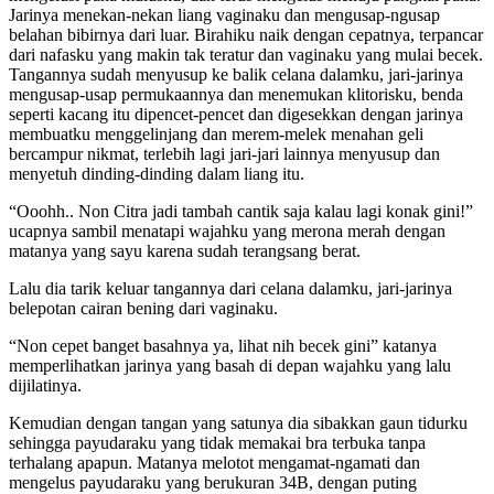
Jarinya menekan-nekan liang vaginaku dan mengusap-ngusap
belahan bibirnya dari luar. Birahiku naik dengan cepatnya, terpancar
dari nafasku yang makin tak teratur dan vaginaku yang mulai becek.
Tangannya sudah menyusup ke balik celana dalamku, jari-jarinya
mengusap-usap permukaannya dan menemukan klitorisku, benda
seperti kacang itu dipencet-pencet dan digesekkan dengan jarinya
membuatku menggelinjang dan merem-melek menahan geli
bercampur nikmat, terlebih lagi jari-jari lainnya menyusup dan
menyetuh dinding-dinding dalam liang itu.
“Ooohh.. Non Citra jadi tambah cantik saja kalau lagi konak gini!”
ucapnya sambil menatapi wajahku yang merona merah dengan
matanya yang sayu karena sudah terangsang berat.
Lalu dia tarik keluar tangannya dari celana dalamku, jari-jarinya
belepotan cairan bening dari vaginaku.
“Non cepet banget basahnya ya, lihat nih becek gini” katanya
memperlihatkan jarinya yang basah di depan wajahku yang lalu
dijilatinya.
Kemudian dengan tangan yang satunya dia sibakkan gaun tidurku
sehingga payudaraku yang tidak memakai bra terbuka tanpa
terhalang apapun. Matanya melotot mengamat-ngamati dan
mengelus payudaraku yang berukuran 34B, dengan puting