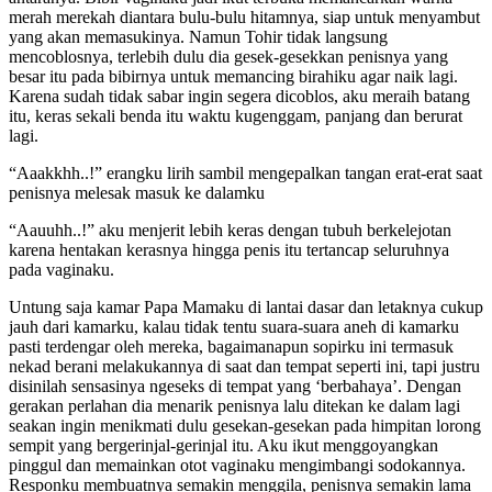
merah merekah diantara bulu-bulu hitamnya, siap untuk menyambut
yang akan memasukinya. Namun Tohir tidak langsung
mencoblosnya, terlebih dulu dia gesek-gesekkan penisnya yang
besar itu pada bibirnya untuk memancing birahiku agar naik lagi.
Karena sudah tidak sabar ingin segera dicoblos, aku meraih batang
itu, keras sekali benda itu waktu kugenggam, panjang dan berurat
lagi.
“Aaakkhh..!” erangku lirih sambil mengepalkan tangan erat-erat saat
penisnya melesak masuk ke dalamku
“Aauuhh..!” aku menjerit lebih keras dengan tubuh berkelejotan
karena hentakan kerasnya hingga penis itu tertancap seluruhnya
pada vaginaku.
Untung saja kamar Papa Mamaku di lantai dasar dan letaknya cukup
jauh dari kamarku, kalau tidak tentu suara-suara aneh di kamarku
pasti terdengar oleh mereka, bagaimanapun sopirku ini termasuk
nekad berani melakukannya di saat dan tempat seperti ini, tapi justru
disinilah sensasinya ngeseks di tempat yang ‘berbahaya’. Dengan
gerakan perlahan dia menarik penisnya lalu ditekan ke dalam lagi
seakan ingin menikmati dulu gesekan-gesekan pada himpitan lorong
sempit yang bergerinjal-gerinjal itu. Aku ikut menggoyangkan
pinggul dan memainkan otot vaginaku mengimbangi sodokannya.
Responku membuatnya semakin menggila, penisnya semakin lama