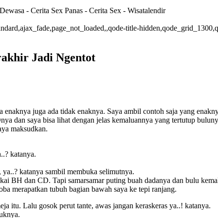
Dewasa - Cerita Sex Panas - Cerita Sex - Wisatalendir
-standard,ajax_fade,page_not_loaded,,qode-title-hidden,qode_grid_1300
akhir Jadi Ngentot
a enaknya juga ada tidak enaknya. Saya ambil contoh saja yang enaknya
a dan saya bisa lihat dengan jelas kemaluannya yang tertutup buluny
saya maksudkan.
..? katanya.
ok, ya..? katanya sambil membuka selimutnya.
akai BH dan CD. Tapi samarsamar puting buah dadanya dan bulu kemalua
ncoba merapatkan tubuh bagian bawah saya ke tepi ranjang.
a itu. Lalu gosok perut tante, awas jangan keraskeras ya..! katanya.
juknya.