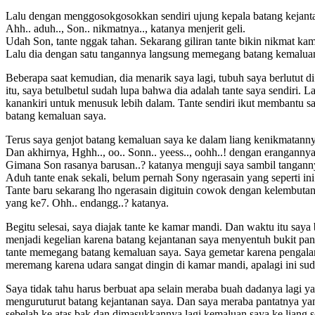
Lalu dengan menggosokgosokkan sendiri ujung kepala batang kejanta
Ahh.. aduh.., Son.. nikmatnya.., katanya menjerit geli.
Udah Son, tante nggak tahan. Sekarang giliran tante bikin nikmat kam
Lalu dia dengan satu tangannya langsung memegang batang kemaluan 
Beberapa saat kemudian, dia menarik saya lagi, tubuh saya berlutut 
itu, saya betulbetul sudah lupa bahwa dia adalah tante saya sendiri.
kanankiri untuk menusuk lebih dalam. Tante sendiri ikut membantu 
batang kemaluan saya.
Terus saya genjot batang kemaluan saya ke dalam liang kenikmatanny
Dan akhirnya, Hghh.., oo.. Sonn.. yeess.., oohh..! dengan erangann
Gimana Son rasanya barusan..? katanya menguji saya sambil tangan
Aduh tante enak sekali, belum pernah Sony ngerasain yang seperti ini. 
Tante baru sekarang lho ngerasain digituin cowok dengan kelembutan,
yang ke7. Ohh.. endangg..? katanya.
Begitu selesai, saya diajak tante ke kamar mandi. Dan waktu itu say
menjadi kegelian karena batang kejantanan saya menyentuh bukit panta
tante memegang batang kemaluan saya. Saya gemetar karena pengalaman
meremang karena udara sangat dingin di kamar mandi, apalagi ini s
Saya tidak tahu harus berbuat apa selain meraba buah dadanya lagi ya
menguruturut batang kejantanan saya. Dan saya meraba pantatnya ya
sebelah ke atas bak dan dimasukkannya lagi kemaluan saya ke liang 