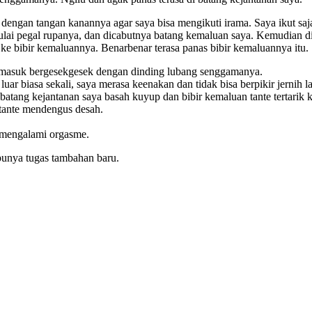
a dengan tangan kanannya agar saya bisa mengikuti irama. Saya ikut
mulai pegal rupanya, dan dicabutnya batang kemaluan saya. Kemudian 
ke bibir kemaluannya. Benarbenar terasa panas bibir kemaluannya itu.
 masuk bergesekgesek dengan dinding lubang senggamanya.
 luar biasa sekali, saya merasa keenakan dan tidak bisa berpikir jerni
as batang kejantanan saya basah kuyup dan bibir kemaluan tante terta
tante mendengus desah.
u mengalami orgasme.
 punya tugas tambahan baru.