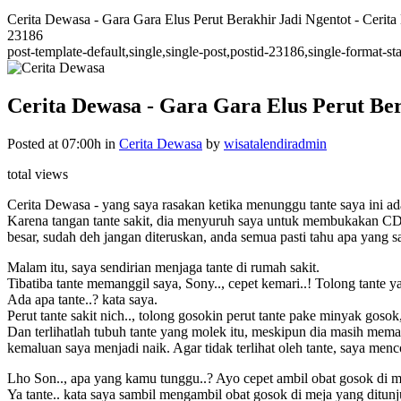
Cerita Dewasa - Gara Gara Elus Perut Berakhir Jadi Ngentot - Cerita 
23186
post-template-default,single,single-post,postid-23186,single-format
Cerita Dewasa - Gara Gara Elus Perut Ber
Posted at 07:00h
in
Cerita Dewasa
by
wisatalendiradmin
total views
Cerita Dewasa - yang saya rasakan ketika menunggu tante saya ini ad
Karena tangan tante sakit, dia menyuruh saya untuk membukakan CDny
besar, sudah deh jangan diteruskan, anda semua pasti tahu apa yang 
Malam itu, saya sendirian menjaga tante di rumah sakit.
Tibatiba tante memanggil saya, Sony.., cepet kemari..! Tolong tante ya
Ada apa tante..? kata saya.
Perut tante sakit nich.., tolong gosokin perut tante pake minyak gos
Dan terlihatlah tubuh tante yang molek itu, meskipun dia masih mem
kemaluan saya menjadi naik. Agar tidak terlihat oleh tante, saya me
Lho Son.., apa yang kamu tunggu..? Ayo cepet ambil obat gosok di mej
Ya tante.. kata saya sambil mengambil obat gosok di meja yang ditun