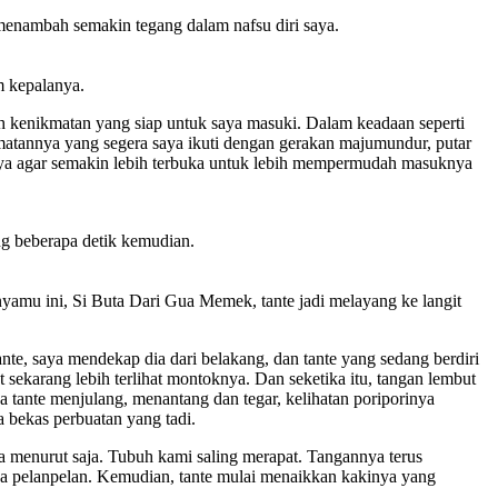
menambah semakin tegang dalam nafsu diri saya.
m kepalanya.
ah kenikmatan yang siap untuk saya masuki. Dalam keadaan seperti
ikmatannya yang segera saya ikuti dengan gerakan majumundur, putar
nnya agar semakin lebih terbuka untuk lebih mempermudah masuknya
ng beberapa detik kemudian.
nyamu ini, Si Buta Dari Gua Memek, tante jadi melayang ke langit
te, saya mendekap dia dari belakang, dan tante yang sedang berdiri
 sekarang lebih terlihat montoknya. Dan seketika itu, tangan lembut
a tante menjulang, menantang dan tegar, kelihatan poriporinya
 bekas perbuatan yang tadi.
ya menurut saja. Tubuh kami saling merapat. Tangannya terus
ya pelanpelan. Kemudian, tante mulai menaikkan kakinya yang