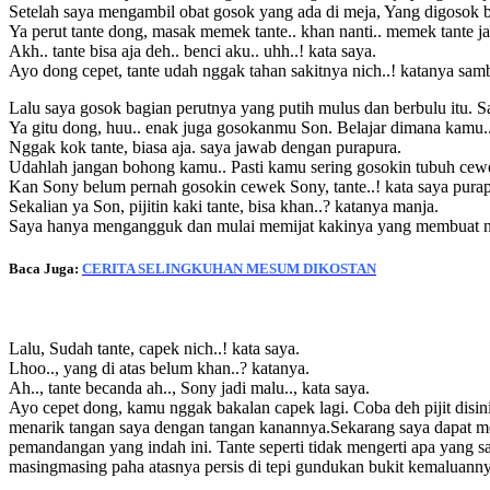
Setelah saya mengambil obat gosok yang ada di meja, Yang digosok b
Ya perut tante dong, masak memek tante.. khan nanti.. memek tante jad
Akh.. tante bisa aja deh.. benci aku.. uhh..! kata saya.
Ayo dong cepet, tante udah nggak tahan sakitnya nich..! katanya samb
Lalu saya gosok bagian perutnya yang putih mulus dan berbulu itu.
Ya gitu dong, huu.. enak juga gosokanmu Son. Belajar dimana kamu..
Nggak kok tante, biasa aja. saya jawab dengan purapura.
Udahlah jangan bohong kamu.. Pasti kamu sering gosokin tubuh cew
Kan Sony belum pernah gosokin cewek Sony, tante..! kata saya purap
Sekalian ya Son, pijitin kaki tante, bisa khan..? katanya manja.
Saya hanya mengangguk dan mulai memijat kakinya yang membuat nai
Baca Juga:
CERITA SELINGKUHAN MESUM DIKOSTAN
Lalu, Sudah tante, capek nich..! kata saya.
Lhoo.., yang di atas belum khan..? katanya.
Ah.., tante becanda ah.., Sony jadi malu.., kata saya.
Ayo cepet dong, kamu nggak bakalan capek lagi. Coba deh pijit disin
menarik tangan saya dengan tangan kanannya.Sekarang saya dapat m
pemandangan yang indah ini. Tante seperti tidak mengerti apa yang
masingmasing paha atasnya persis di tepi gundukan bukit kemaluanny