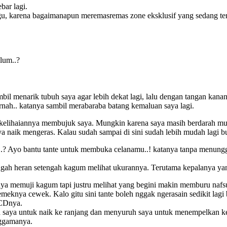
bar lagi.
anggu, karena bagaimanapun meremasremas zone eksklusif yang sedang 
lum..?
mbil menarik tubuh saya agar lebih dekat lagi, lalu dengan tangan kan
rnah.. katanya sambil merabaraba batang kemaluan saya lagi.
i kelihaiannya membujuk saya. Mungkin karena saya masih berdarah mu
a naik mengeras. Kalau sudah sampai di sini sudah lebih mudah lagi bu
.? Ayo bantu tante untuk membuka celanamu..! katanya tanpa menunggu
ngah heran setengah kagum melihat ukurannya. Terutama kepalanya ya
ya memuji kagum tapi justru melihat yang begini makin memburu nafs
knya cewek. Kalo gitu sini tante boleh nggak ngerasain sedikit lagi bia
 CDnya.
h saya untuk naik ke ranjang dan menyuruh saya untuk menempelkan k
nggamanya.