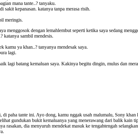
agian mana tante..? tanyaku.
i sakit kepanasan. katanya tanpa merasa risih.
il meringis.
 Saya menggosok dengan lemahlembut seperti ketika saya sedang mengg
? katanya sambil mendesis.
ek kamu ya khan..? tanyanya mendesak saya.
ura lagi.
k lagi batang kemaluan saya. Kakinya begitu dingin, mulus dan mera
i, di paha tante ini. Ayo dong, kamu nggak usah malumalu, Sony khan k
elihat gundukan bukit kemaluanya yang menerawang dari balik kain t
 saya rasakan, dia menyuruh mendekat masuk ke tengahtengah selangka
a.