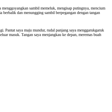
 saja menggoyangkan sambil memeluk, mengisap putingnya, mencium
dia berbalik dan menungging sambil berpegangan dengan tangan
h lagi. Pantat saya maju mundur, rudal panjang saya menggarukgaruk
rik keluar masuk. Tangan saya menjangkau ke depan, meremas buah