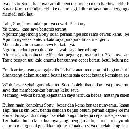
Iya di situ Son.., katanya sambil mencoba melebarkan kakinya lebih le
Saya disuruh memijat lebih ke dalam lagi. Pikiran saya mulai terg
menjadi naik lagi.
Lalu, Son, kamu udah punya cewek..? katanya.
Ya tante.., kata saya berterus terang.
Ngomongngomong Sony udah pernah ngeseks sama cewek kamu, be
Apa itu ngeseks tante..? kata saya purapura tidak mengerti.
Maksudnya tidur sama cewek.. katanya.
Ngmm.. belum pernah tante.. jawab saya berbohong.
Ah masak sih, coba tante lihat dan pegang punyamu itu..? katanya sa
Tante pengen tau kalo anumu bangunnya cepet berarti betul belum pe
Entah artinya yang sengaja dibolakbalik atau memang ini bagian dar
dirangsang dalam suasana begini tentu saja cepat batang kemaluan say
Wihh, besar sekali gundukanmu Son.. boleh lihat dalamnya punyamu.
saya dan membebaskan burung kaku saya.
Memang, waktu batang kejantanan saya terbuka bebas, matanya sete
Bukan main kontolmu Sony.. besar dan keras banget punyamu.. katan
Tapi masak sih Son, benda seindah begini belum pernah dipake ke meme
komentar saya, dia dengan sebelah tangan bekerja cepat melepaskan
Terlihatlah hutan kemaluannya yang menggoda itu, lalu dia menyuru
disuruh menggosokgosokkan ujung kemaluan saya di celah liang se