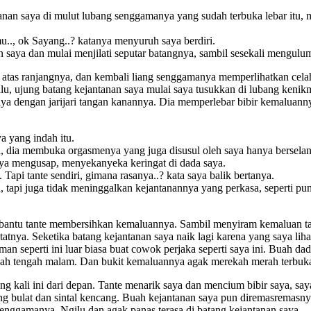
nan saya di mulut lubang senggamanya yang sudah terbuka lebar itu, 
u.., ok Sayang..? katanya menyuruh saya berdiri.
saya dan mulai menjilati seputar batangnya, sambil sesekali mengulu
di atas ranjangnya, dan kembali liang senggamanya memperlihatkan cel
 Lalu, ujung batang kejantanan saya mulai saya tusukkan di lubang ken
saya dengan jarijari tangan kanannya. Dia memperlebar bibir kemalua
a yang indah itu.
ya, dia membuka orgasmenya yang juga disusul oleh saya hanya bersela
nya mengusap, menyekanyeka keringat di dada saya.
Tapi tante sendiri, gimana rasanya..? kata saya balik bertanya.
 tapi juga tidak meninggalkan kejantanannya yang perkasa, seperti pu
a bantu tante membersihkan kemaluannya. Sambil menyiram kemaluan tan
tnya. Seketika batang kejantanan saya naik lagi karena yang saya lihat
 seperti ini luar biasa buat cowok perjaka seperti saya ini. Buah dad
udah tengah malam. Dan bukit kemaluannya agak merekah merah terbuka
ng kali ini dari depan. Tante menarik saya dan mencium bibir saya, sa
ng bulat dan sintal kencang. Buah kejantanan saya pun diremasremasn
senggamanya. Ngilu dan agak panas terasa di batang kejantanan saya.