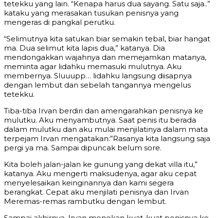
tetekku yang lain. “Kenapa harus dua sayang. Satu saja..”
kataku yang merasakan tusukan penisnya yang
mengeras di pangkal perutku.
“Selimutnya kita satukan biar semakin tebal, biar hangat
ma. Dua selimut kita lapis dua,” katanya. Dia
mendongakkan wajahnya dan memejamkan matanya,
meminta agar lidahku memasuki mulutnya. Aku
membernya. Sluuupp… lidahku langsung diisapnya
dengan lembut dan sebelah tangannya mengelus
tetekku.
Tiba-tiba Irvan berdiri dan amengarahkan penisnya ke
mulutku. Aku menyambutnya. Saat penis itu berada
dalam mulutku dan aku mulai menjilatinya dalam mata
terpejam Irvan mengatakan:”Rasanya kita langsung saja
pergi ya ma. Sampai dipuncak belum sore.
Kita boleh jalan-jalan ke gunung yang dekat villa itu,”
katanya. Aku mengerti maksudenya, agar aku cepat
menyelesaikan keinginannya dan kami segera
berangkat. Cepat aku menjilati penisnya dan Irvan
Meremas-remas rambutku dengan lembut.
Sampai akhirnya, Irvan menekan kuat-kuat penisnya ke