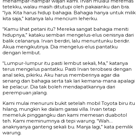
menampar-nampar wajah kami. Irvan mulaui meremas
tetekku, walau masih ditutupi oleh pakaianku dan bra.
“Iya. Kita harus hidup bahagia. Bahagia hanya untuk milik
kita saja,” katanya lalu mencium leherku.
“Kamu lihat petani itu? Mereka sangat bahagia meniti
hidupnya,” kataku sembari mengelus-elus oenisnya dari
balik celananya. Irvan berdiri, lalu menuntunku beridir.
Akua mengikutinya. Dia mengelus-elus pantatku
dengan lembut.
“Lumpur-lumpur itu pasti lembut sekali, Ma,” katanya
terus mengelus pantatku. Pasti Irvan terobsesi dengan
anal seks, pikirku. Aku harus memberinya agar dia
senang dan bahagia serta tak lari kemana-mana apalagi
ke pelacur. Dia tak boleh mendapatkannya dari
perempuan jalang.
Kami mulai menuruni bukit setelah mobil Toyota biru itu
hilang, mungkin ke dalam garasi villa. Irvan tetap
memeluk pinggangku dan kami memesan duabotol
teh. Kami meminumnya di tepi warung. “Wah…
anaknyanya ganteng sekali bu. Manja lagi,” kata pemilik
warung.