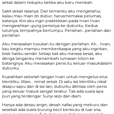
sekali dalam hidupku ketika aku baru menikah.
Sakit sekali rasanya. Dari temanku aku mengetahui,
kalau mau main dri dubur, harusmemakai pelumas,
katanya. Kini aku ingin praktekkan pada Irvan Irvan
mengarahkan ujung penisnya ke duburku. Kedua
lututnya, tempatnya bertumpu. Perlahan…perlahan dan
perlahan.
Aku merasakan tusukan itu dengan perlahan. Ah… Irvan,
kau begitu mampu memberikaapa yang aku inginkan,
bisik hatiku sendiri. Setiap kali aku merasa kesat, aku
denga tanganku menambahi lumasan lotion ke
batangnya. Aku merasakan penis itu keluar-masukdalam
duburku.
Kuarahkan sebelah tangan Irvan untuk mengelus-elus
klentitku. Waw… nimat sekali. Di satu sisi klentitku nikat
disapu-sapu dan di sisi lain, duburku dilintasi oleh penis
yang keluar masuk sangat teratur. Tak ada suara apa
pun yang terdengar. Sunyi sepi dan diam.
Hanya ada desau angin, desah nafas yang meburu dan
sesekali ada suara burung kecil berkicau di luar sna,