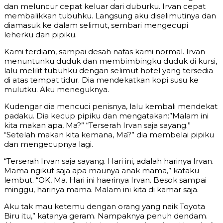
dan meluncur cepat keluar dari duburku. Irvan cepat
membalikkan tubuhku. Langsung aku diselimutinya dan
diamasuk ke dalam selimut, sembari mengecupi
leherku dan pipiku.
Kami terdiam, sampai desah nafas kami normal. Irvan
menuntunku duduk dan membimbingku duduk di kursi,
lalu melilit tubuhku dengan selimut hotel yang tersedia
di atas tempat tidur. Dia mendekatkan kopi susu ke
mulutku. Aku meneguknya.
Kudengar dia mencuci penisnya, lalu kembali mendekat
padaku. Dia kecup pipiku dan mengatakan:”Malam ini
kita makan apa, Ma?” “Terserah Irvan saja sayang.”
“Setelah makan kita kemana, Ma?” dia membelai pipiku
dan mengecupnya lagi.
“Terserah Irvan saja sayang. Hari ini, adalah harinya Irvan.
Mama ngikut saja apa maunya anak mama,” kataku
lembut. “OK, Ma. Hari ini haerinya Irvan. Besok sampai
minggu, harinya mama. Malam ini kita di kamar saja.
Aku tak mau ketemu dengan orang yang naik Toyota
Biru itu,” katanya geram. Nampaknya penuh dendam.