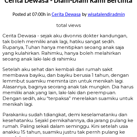
Cerita Dewasa - Diam-Diam Kami Bercinta
Posted at 07:00h
in
Cerita Dewasa
by
wisatalendiradmin
total views
Cerita Dewasa - sejak aku divonnis dokter kandungan,
tak boleh memiliki anak lagi, hatiku sangat sedih.
Rupanya, Tuhan hanya menitipkan seoang anak saja
yang kulahirkan. Rahimku, hanya boleh melahirkan
seoang anak laki-laki di rahimku
Setelah aku sehat dan kembali dari rumah sakit
membawa bayiku, dan bayiku berusia 1 tahun, dengan
lemmbut suamiku meminta izin untuk menikah lagi.
Alasannya, baginya seorang anak tak mungkin. Dia harus
memiliki anak yang lain, laki-laki dan perempuan.
Dengan sedih, aku “terpaksa” merelakan suamiku untuk
menikah lagi.
Parakanku sudah tdiangkat, demi keselamatanku dan
kesehatanku. Sejakl pernikahannya, dia jarang pulang ke
rumah. Paling sekali dalam seminggu. Kini setelah usia
anakku 15 tahun, suamiku justru tak pernh pulang ke