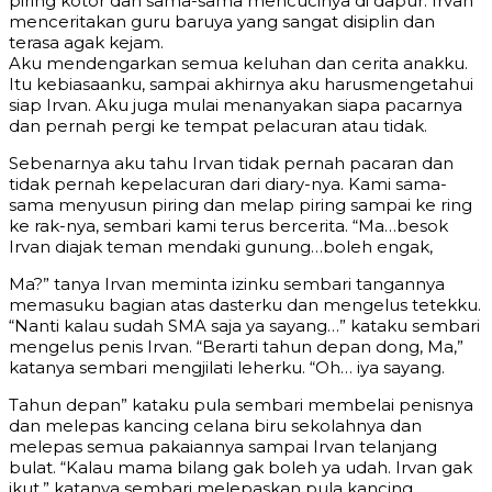
piring kotor dan sama-sama mencucinya di dapur. Irvan
menceritakan guru baruya yang sangat disiplin dan
terasa agak kejam.
Aku mendengarkan semua keluhan dan cerita anakku.
Itu kebiasaanku, sampai akhirnya aku harusmengetahui
siap Irvan. Aku juga mulai menanyakan siapa pacarnya
dan pernah pergi ke tempat pelacuran atau tidak.
Sebenarnya aku tahu Irvan tidak pernah pacaran dan
tidak pernah kepelacuran dari diary-nya. Kami sama-
sama menyusun piring dan melap piring sampai ke ring
ke rak-nya, sembari kami terus bercerita. “Ma…besok
Irvan diajak teman mendaki gunung…boleh engak,
Ma?” tanya Irvan meminta izinku sembari tangannya
memasuku bagian atas dasterku dan mengelus tetekku.
“Nanti kalau sudah SMA saja ya sayang…” kataku sembari
mengelus penis Irvan. “Berarti tahun depan dong, Ma,”
katanya sembari mengjilati leherku. “Oh… iya sayang.
Tahun depan” kataku pula sembari membelai penisnya
dan melepas kancing celana biru sekolahnya dan
melepas semua pakaiannya sampai Irvan telanjang
bulat. “Kalau mama bilang gak boleh ya udah. Irvan gak
ikut,” katanya sembari melepaskan pula kancing