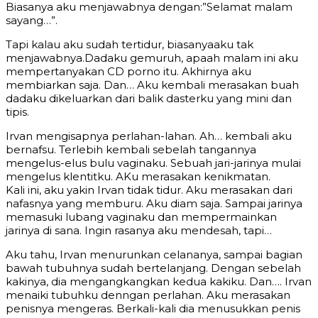
Biasanya aku menjawabnya dengan:”Selamat malam
sayang…”.
Tapi kalau aku sudah tertidur, biasanyaaku tak
menjawabnya.Dadaku gemuruh, apaah malam ini aku
mempertanyakan CD porno itu. Akhirnya aku
membiarkan saja. Dan… Aku kembali merasakan buah
dadaku dikeluarkan dari balik dasterku yang mini dan
tipis.
Irvan mengisapnya perlahan-lahan. Ah… kembali aku
bernafsu. Terlebih kembali sebelah tangannya
mengelus-elus bulu vaginaku. Sebuah jari-jarinya mulai
mengelus klentitku. AKu merasakan kenikmatan.
Kali ini, aku yakin Irvan tidak tidur. Aku merasakan dari
nafasnya yang memburu. Aku diam saja. Sampai jarinya
memasuki lubang vaginaku dan mempermainkan
jarinya di sana. Ingin rasanya aku mendesah, tapi…
Aku tahu, Irvan menurunkan celananya, sampai bagian
bawah tubuhnya sudah bertelanjang. Dengan sebelah
kakinya, dia mengangkangkan kedua kakiku. Dan…. Irvan
menaiki tubuhku denngan perlahan. Aku merasakan
penisnya mengeras. Berkali-kali dia menusukkan penis