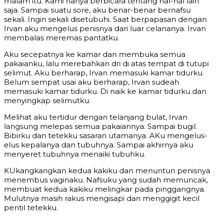
malam itu. Kami hanya berbicara tentang hal-hal lain
saja. Sampai suatu sore, aku benar-benar bernafsu
sekali. Ingin sekali disetubuhi. Saat berpapasan dengan
Irvan aku mengelus penisnya dari luar celananya. Irvan
membalas meremas pantatku.
Aku secepatnya ke kamar dan membuka semua
pakaianku, lalu merebahkan dri di atas tempat di tutupi
selimut. Aku berharap, Irvan memasuki kamar tidurku.
Belum sempat usai aku berharap, Irvan sudeah
memasuki kamar tidurku. Di naik ke kamar tidurku dan
menyingkap selimutku.
Melihat aku tertidur dengan telanjang bulat, Irvan
langsung melepas semua pakaiannya. Sampai bugil.
Bibirku dan tetekku sasaran utamanya. AKu mengelus-
elus kepalanya dan tubuhnya. Sampai akhirnya aku
menyeret tubuhnya menaiki tubuhku.
KUkangkangkan kedua kakiku dan menuntun penisnya
menembus vaginaku. Nafsuku yang sudah memuncak,
membuat kedua kakiku melingkar pada pinggangnya.
Mulutnya masih rakus mengisapi dan menggigit kecil
pentil tetekku.