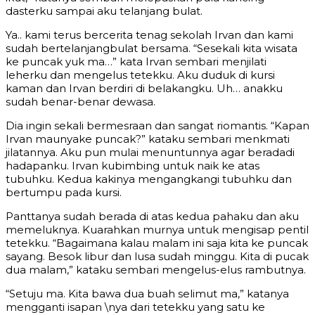
dasterku sampai aku telanjang bulat.
Ya.. kami terus bercerita tenag sekolah Irvan dan kami
sudah bertelanjangbulat bersama. “Sesekali kita wisata
ke puncak yuk ma…” kata Irvan sembari menjilati
leherku dan mengelus tetekku. Aku duduk di kursi
kaman dan Irvan berdiri di belakangku. Uh… anakku
sudah benar-benar dewasa.
Dia ingin sekali bermesraan dan sangat riomantis. “Kapan
Irvan maunyake puncak?” kataku sembari menkmati
jilatannya. Aku pun mulai menuntunnya agar beradadi
hadapanku. Irvan kubimbing untuk naik ke atas
tubuhku. Kedua kakinya mengangkangi tubuhku dan
bertumpu pada kursi.
Panttanya sudah berada di atas kedua pahaku dan aku
memeluknya. Kuarahkan murnya untuk mengisap pentil
tetekku. “Bagaimana kalau malam ini saja kita ke puncak
sayang. Besok libur dan lusa sudah minggu. Kita di pucak
dua malam,” kataku sembari mengelus-elus rambutnya.
“Setuju ma. Kita bawa dua buah selimut ma,” katanya
mengganti isapan \nya dari tetekku yang satu ke