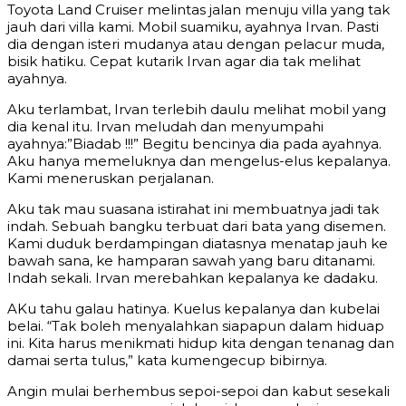
Toyota Land Cruiser melintas jalan menuju villa yang tak
jauh dari villa kami. Mobil suamiku, ayahnya Irvan. Pasti
dia dengan isteri mudanya atau dengan pelacur muda,
bisik hatiku. Cepat kutarik Irvan agar dia tak melihat
ayahnya.
Aku terlambat, Irvan terlebih daulu melihat mobil yang
dia kenal itu. Irvan meludah dan menyumpahi
ayahnya:”Biadab !!!” Begitu bencinya dia pada ayahnya.
Aku hanya memeluknya dan mengelus-elus kepalanya.
Kami meneruskan perjalanan.
Aku tak mau suasana istirahat ini membuatnya jadi tak
indah. Sebuah bangku terbuat dari bata yang disemen.
Kami duduk berdampingan diatasnya menatap jauh ke
bawah sana, ke hamparan sawah yang baru ditanami.
Indah sekali. Irvan merebahkan kepalanya ke dadaku.
AKu tahu galau hatinya. Kuelus kepalanya dan kubelai
belai. “Tak boleh menyalahkan siapapun dalam hiduap
ini. Kita harus menikmati hidup kita dengan tenanag dan
damai serta tulus,” kata kumengecup bibirnya.
Angin mulai berhembus sepoi-sepoi dan kabut sesekali