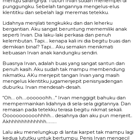
menuju sarangnya. Tubuh Irvan sudah menempel di
punggungku. Sebelah tangannya mengelus-elus
klentitku dan sebelah lagi meremas tetekku.
Lidahnya menjilati tengkukku dan dan leherku
bergantian. Aku sangat beruntung mememiliki anak
seperti Irvan. Dia laku-laki perkasa dan penuh
kelembutan. Tapi… kenapa kali ini dia begitu buas dan
demikian binal? Tapi… Aku semakin menikmati
kebuasan Irvan anak kandungku sendiri.
Buasnya Irvan, adalah buas yang sangat santun dan
penuh kasih. Aku sudah tak mampu membendung
nikmatku. AKu menjepit tangan Irvan yang masih
mengelus klentitku jugamenjepit penisnyadengan
duburku. Irvan mendesah-desah.
“Oh… oh….oooooohh…” Irvan menggigit bahuku dan
mempermainkan lidahnya di sela-sela gigitannya. Dan
remasan pada tetekku terasa begitu nikmat sekali.
Ooooooooooohhhh… desahnya dan aku pun menjerit..
Akhhhhhhhhhhhh………
Lalu aku menelungkup di lantai karpet tak mampu lagi
kedua lututku untuk bertumpu. Penis Irvan mengecil