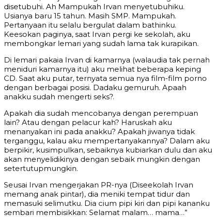
disetubuhi. Ah Mampukah Irvan menyetubuhiku.
Usianya baru 15 tahun. Masih SMP. Mampukah.
Pertanyaan itu selalu bergulat dalam bathinku.
Keesokan paginya, saat Irvan pergi ke sekolah, aku
membongkar lemari yang sudah lama tak kurapikan.
Di lemari pakaia Irvan di kamarnya (walaudia tak pernah
meniduri kamarnya itu) aku melihat beberapa keping
CD. Saat aku putar, ternyata semua nya film-film porno
dengan berbagai posisi. Dadaku gemuruh. Apaah
anakku sudah mengerti seks?.
Apakah dia sudah mencobanya dengan perempuan
lain? Atau dengan pelacur kah? Haruskah aku
menanyakan ini pada anakku? Apakah jiwanya tidak
terganggu, kalau aku mempertanyakannya? Dalam aku
berpikir, kusimpulkan, sebaiknya kubiarkan dulu dan aku
akan menyelidikinya dengan sebaik mungkin dengan
setertutupmungkin.
Seusai Irvan mengerjakan PR-nya (Diseekolah Irvan
memang anak pintar), dia meniki tempat tidur dan
memasuki selimutku. Dia cium pipi kiri dan pipi kananku
sembari membisikkan: Selamat malam… mama…”