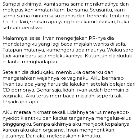
Sampai akhirnya, kami sama-sama menikmatinya dan
melepas kenikmatan kami bersama. Seusai itu, kami
sama-sama minum susu panas dan bercerita tentang
hal-hal lain, seakan apa yang baru kami lakukan, buka
sebuah peristiwa.
Malamnya, seisai Irvan mengerjakan PR-nya dia
mendatangiku yang lagi baca majalah wanita di sofa.
Tatapan matanya, kumengerti apa maunya. Walau sore
tadi kami baru saja melakukannya. Kutuntun dia duduk
di lantai menghadapku.
Setelah dia duduk,aku membuka dasterku dan
mengarahkan wajahnya ke vaginaku. AKu berharap
Irvan tau apa yang harus dia lakukan, setelah belajar dari
CD pornonya. Benar saja, lidah Irvan sudah bermain di
vaginaku. Aku terus membaca majalah, seperti tak
terjadi apa-apa.
AKu merasa nikmatr sekali. Lidahnya terus menyedot-
nyedot klentitku dan kedua tangannya mengelus-elus
pinggangku. Sampa akhirnya aku menjepit kepalanya,
karean aku akan orgasme. Irvan menghentikan
jilatannya Dan aku melepaskan nikmatku.