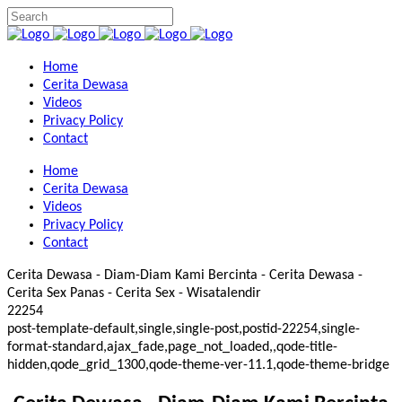
Home
Cerita Dewasa
Videos
Privacy Policy
Contact
Home
Cerita Dewasa
Videos
Privacy Policy
Contact
Cerita Dewasa - Diam-Diam Kami Bercinta - Cerita Dewasa -
Cerita Sex Panas - Cerita Sex - Wisatalendir
22254
post-template-default,single,single-post,postid-22254,single-
format-standard,ajax_fade,page_not_loaded,,qode-title-
hidden,qode_grid_1300,qode-theme-ver-11.1,qode-theme-bridge