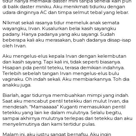
tidur hanya memakai daster mini tanpa sehelai kain pun
di balik daster miniku. Aku menikmati tidurku dengan
udara dinginnya AC dan timpa selmut tebal yang lebar.
NIkmat sekali rasanya tidur memeluk anak semata
wayangku, Irvan. Kusalurkan belai kasih sayangku
padany. Hanya padanya yang aku sayangi. Sudah
beberapa kali aku merasakan, buah dadanya diisap-isap
oleh Irvan.
Aku mengelus-elus kepala Irvan dengan kelembutan
dan kasih sayang. Tapi kali ini, tidak seperti biasanya.
Hisapan pda pentil teteku, terasa demikian indahnya.
Terlebih sebelah tangan Irvan mengelus-elus bulu
vaginaku. Oh indah sekali. Aku membiarkannya. Toh dia
anakku juga.
Biarlah, agar tidurnya membuahkan mimpi yang indah.
Saat aku mencabut pentil tetekku dari mulut Irvan, dia
mendesah. “Mamaaaaa” Kuganti memasukkan pentil
tetekku yang lain ke dalam mulutnya. Selalu begitu,
sampai akhirnya mulutnya terlepas dari tetekku dan aku
menyelimutinya dan kami tertidur pulas.
Malam ini, aku justru sangat bernafsu. Aku ingin