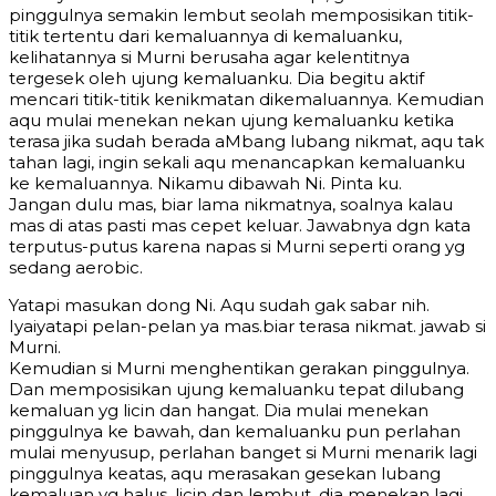
pinggulnya semakin lembut seolah memposisikan titik-
titik tertentu dari kemaluannya di kemaluanku,
kelihatannya si Murni berusaha agar kelentitnya
tergesek oleh ujung kemaluanku. Dia begitu aktif
mencari titik-titik kenikmatan dikemaluannya. Kemudian
aqu mulai menekan nekan ujung kemaluanku ketika
terasa jika sudah berada aMbang lubang nikmat, aqu tak
tahan lagi, ingin sekali aqu menancapkan kemaluanku
ke kemaluannya. Nikamu dibawah Ni. Pinta ku.
Jangan dulu mas, biar lama nikmatnya, soalnya kalau
mas di atas pasti mas cepet keluar. Jawabnya dgn kata
terputus-putus karena napas si Murni seperti orang yg
sedang aerobic.
Yatapi masukan dong Ni. Aqu sudah gak sabar nih.
Iyaiyatapi pelan-pelan ya mas.biar terasa nikmat. jawab si
Murni.
Kemudian si Murni menghentikan gerakan pinggulnya.
Dan memposisikan ujung kemaluanku tepat dilubang
kemaluan yg licin dan hangat. Dia mulai menekan
pinggulnya ke bawah, dan kemaluanku pun perlahan
mulai menyusup, perlahan banget si Murni menarik lagi
pinggulnya keatas, aqu merasakan gesekan lubang
kemaluan yg halus, licin dan lembut, dia menekan lagi,