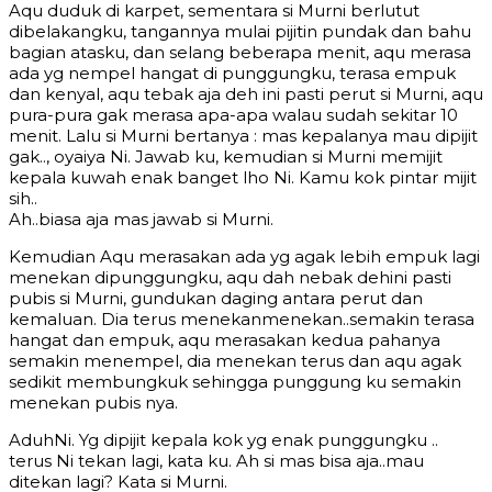
Aqu duduk di karpet, sementara si Murni berlutut
dibelakangku, tangannya mulai pijitin pundak dan bahu
bagian atasku, dan selang beberapa menit, aqu merasa
ada yg nempel hangat di punggungku, terasa empuk
dan kenyal, aqu tebak aja deh ini pasti perut si Murni, aqu
pura-pura gak merasa apa-apa walau sudah sekitar 10
menit. Lalu si Murni bertanya : mas kepalanya mau dipijit
gak.., oyaiya Ni. Jawab ku, kemudian si Murni memijit
kepala kuwah enak banget lho Ni. Kamu kok pintar mijit
sih..
Ah..biasa aja mas jawab si Murni.
Kemudian Aqu merasakan ada yg agak lebih empuk lagi
menekan dipunggungku, aqu dah nebak dehini pasti
pubis si Murni, gundukan daging antara perut dan
kemaluan. Dia terus menekanmenekan..semakin terasa
hangat dan empuk, aqu merasakan kedua pahanya
semakin menempel, dia menekan terus dan aqu agak
sedikit membungkuk sehingga punggung ku semakin
menekan pubis nya.
AduhNi. Yg dipijit kepala kok yg enak punggungku ..
terus Ni tekan lagi, kata ku. Ah si mas bisa aja..mau
ditekan lagi? Kata si Murni.