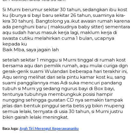
Si Murni berumur sekitar 30 tahun, sedangkan ibu kost
ku (ibunya si bayi baru sekitar 26 tahun, suaminya kira-
kira 30 tahun). Bangtolong ya..ikut awasin rumah karena
ada penghuni baru ( maksudnya baby sitter) sementara
aqu sudah harus masuk kerja lagi, maklum kerja di
swasta cutiku melahirkan cuma 1 bulan, ucapnya
kepada ku
Baik Mba, saya jagain lah
setelah sekitar 1 minggu si Murni tinggal di rumah kost
bersama aqu dan pemilik rumah, aqu mulai curiga dgn
gerak-gerik suami Wulandari beberapa hari terakhir ini,
Aqu sering melihat dari sela pintu kamar kost ku, sang
suami panggilannya mas Adi suka mencuri pandang
tubuh si Murni yg sedang ngurus bayi di Box bayi,
tentunya tubuhnya membungkuk posisi hampir
nungging sehingga guratan CD nya semakin tampak
jelas dan bentuk pinggul serta betis yg bikin mupeng
semua lelaki, ternyata di usia 30 tahun, si Murni justru
bikin gairah lelaki meningkat.
Baca Juga:
Ayah Tiri Merengut Keperawananku