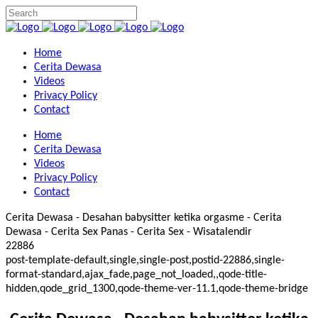
Home
Cerita Dewasa
Videos
Privacy Policy
Contact
Home
Cerita Dewasa
Videos
Privacy Policy
Contact
Cerita Dewasa - Desahan babysitter ketika orgasme - Cerita
Dewasa - Cerita Sex Panas - Cerita Sex - Wisatalendir
22886
post-template-default,single,single-post,postid-22886,single-
format-standard,ajax_fade,page_not_loaded,,qode-title-
hidden,qode_grid_1300,qode-theme-ver-11.1,qode-theme-bridge