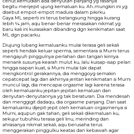
cenut.kemudian ada denyutan panjang yg rasanya
begitu menjepit ujung kemaluan ku. Ah..mungkin ini yg
disebut empot-empot madura dalam pikirku.
Gaya ML seperti ini terus belangsung hingga kurang
lebih ¼ jam, aqu benar-benar merasakan nikmat yg
baru kali ini kurasakan dibanding dgn kenikmatan saat
ML dgn pacarku.
Diujung lubang kemaluanku mulai terasa geli sekali
seperti hendak keluar sperma, sementara si Murni terus
mengayuh pinggulnya perlahan dan tangan kirinya
menarik susunya kearah mulut ku, lalu kuisap-isap pelan
hingga isapan kuat, si Murni mulai tak dapat
mengkontrol gerakannya, dia menggoyg semakin
cepatcepat lagi dan akhirnya jeritan kenikmatan si Murni
muncul lagi, dia mencapai orgasme lagi karena terasa
oleh kemaluanku jepitan-jepitan kemaluan dan
denyutan-denyutannya yg tak beraturan. Dia mendesah
dan menggigit dadaqu, dia orgasme panjang. Dan saat
kemaluanku dijepit-jepit oleh kemaluan orgasmenya si
Murni, aqupun gak tahan, geli sekali dikemaluan ku,
sekujur tubuhku terasa geli linu, merinding dan
ahrasanya nikmat sekali, aqu berusaha terus
menggerakan pinggulku keatas dan kebawah agar