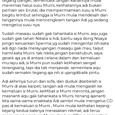
tegang banget, sementara tangan kanannya mulai
meremas halus susu Murni, kelihatannya adi bukan
pemain sex brutal, dia mempermainkan susu si Murni
begitu lembut sehingga si Murni mulai mendesah dan
tangannya mulai mencengkram tangan Adi yg sedang
mengelus susu nya.
Sudah masaqu sudah gak tahankata si Murni. aqu juga
sudah gak tahan Nikata si Adi, bantu saya dong Nisaya
pingin keluarkan Sperma yg sudah mengental nih.kata
adi dgn nada merayujangan masaqu gak mau, taqut
hamil.kata Murni. tak nikita jangan bersetubuh, saya
gesek aja ya di antara celana dalam dan kemaluan
mu.rayu adi, si Murni pun sudah kelihatan sangat
terangsang, tapi dia tak menjawab. sementara aqu
sudah semakin tegang aja nih si ujangdibalik pintu.
Adi akhirnya turun dari sofa, dan duduk disebelah si
Murni di atas karpet, tangan adi mulai mengarah ke
kemaluan si Murni, keMbali si Murni meronta, jangan
masnanti aqu gak tahankata si Murni, tenang ajananti
kita sama-sama enakkata Adi sambil mulai mengelus CD
pas di kemaluan si Murni , Murni mulai kelihatan kejang-
kejang kedua kakinya merasakan nikmat, adi terus