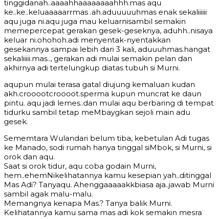
tinggidanah..aaaahhaaaaaaaahhh.mas aqu
ke..ke..keluaaaaarrmas .ah.aduuuuuhmas enak sekaliiiiii
aqu juga ni.aqu juga mau keluarnisambil semakin
memepercepat gerakan gesek-geseknya, aduhh..nisaya
keluar ni.ohohoh.adi menyentak-nyentakkan
gesekannya sampai lebih dari 3 kali, aduuuhmas.hangat
sekaliiiii.mas.., gerakan adi mulai semakin pelan dan
akhirnya adi tertelungkup diatas tubuh si Murni.
aqupun mulai terasa gatal diujung kemaluan kudan
akh.crooootcroooot.sperma kupun muncrat ke daun
pintu. aqu jadi lemes..dan mulai aqu berbaring di tempat
tidurku sambil tetap meMbaygkan sejoli main adu
gesek.
Sememtara Wulandari belum tiba, kebetulan Adi tugas
ke Manado, sodi rumah hanya tinggal siMbok, si Murni, si
orok dan aqu.
Saat si orok tidur, aqu coba godain Murni,
hem..ehemNikelihatannya kamu kesepian yah..ditinggal
Mas Adi? Tanyaqu. Ahenggaaaaakkbiasa aja..jawab Murni
sambil agak malu-malu.
Memangnya kenapa Mas.? Tanya balik Murni.
Kelihatannya kamu sama mas adi kok semakin mesra