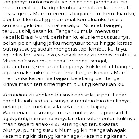
tangannya mulai masuk kesela celana pendekku, dia
mulai meraba-raba dgn lembut kemaluan ku, ah.mulai
terasa geli, si Murni meremas bagian helm kemaluan ku,
dipijit-pijit lembut yg membuat kemaluanku terasa
semakin geli dan nikmat sekali, oh.Ni, enak banget,
teruuuus Ni, desah ku. Tanganku mulai menyusur
kebalik Bra si Murni, perlahan ku elus lembut susunya,
pelan-pelan ujung jariku menyusur terus hingga kerasa
puting susu yg sudah mengeras tapi lembut kulitnya,
aqu elus terus susunya, sesekali agak ku remas lembut, si
Murni nafasnya mulai agak tersengal-sengal,
aduuuuhmas, sentuhan tangannya kok lembut banget,
aqu semakin nikmat mas.terus tangan kanan si Murni
membuka kaitan Bra bagian belakang, dan tangan
kirinya masih terus memijit-mijit ujung kemaluan ku.
Kemudian ku singkap blusnya dari sekitar perut agar
dapat kuraih kedua susunya sementara bra dibukanya
pelan-pelan melalui sela-sela lengan bajunya.
Wahbenar aja, susunya masih mulus, walaupun sudah
agak jatuh, namun kekenyalan dan kelembutan kulitnya
masih seperti anak-ABG. Ku singkap terus keatas
blusnya, punting susu si Murni yg kiri mengarah agak
kesamping kiri dan yg kanan agak kesamping kanan,