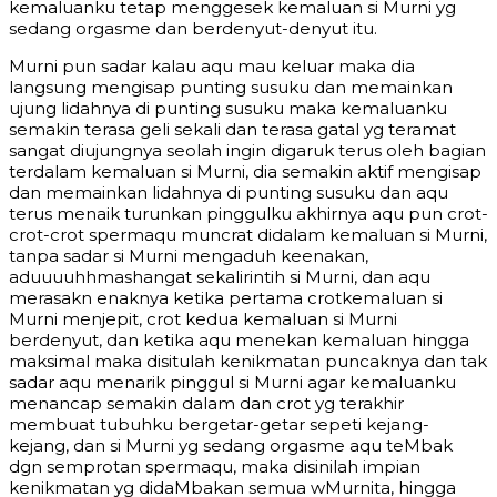
kemaluanku tetap menggesek kemaluan si Murni yg
sedang orgasme dan berdenyut-denyut itu.
Murni pun sadar kalau aqu mau keluar maka dia
langsung mengisap punting susuku dan memainkan
ujung lidahnya di punting susuku maka kemaluanku
semakin terasa geli sekali dan terasa gatal yg teramat
sangat diujungnya seolah ingin digaruk terus oleh bagian
terdalam kemaluan si Murni, dia semakin aktif mengisap
dan memainkan lidahnya di punting susuku dan aqu
terus menaik turunkan pinggulku akhirnya aqu pun crot-
crot-crot spermaqu muncrat didalam kemaluan si Murni,
tanpa sadar si Murni mengaduh keenakan,
aduuuuhhmashangat sekalirintih si Murni, dan aqu
merasakn enaknya ketika pertama crotkemaluan si
Murni menjepit, crot kedua kemaluan si Murni
berdenyut, dan ketika aqu menekan kemaluan hingga
maksimal maka disitulah kenikmatan puncaknya dan tak
sadar aqu menarik pinggul si Murni agar kemaluanku
menancap semakin dalam dan crot yg terakhir
membuat tubuhku bergetar-getar sepeti kejang-
kejang, dan si Murni yg sedang orgasme aqu teMbak
dgn semprotan spermaqu, maka disinilah impian
kenikmatan yg didaMbakan semua wMurnita, hingga