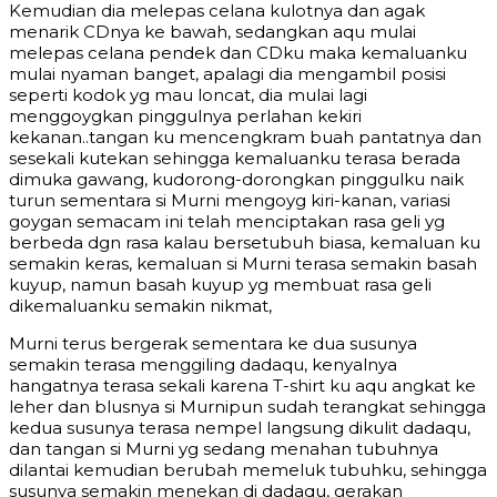
Kemudian dia melepas celana kulotnya dan agak
menarik CDnya ke bawah, sedangkan aqu mulai
melepas celana pendek dan CDku maka kemaluanku
mulai nyaman banget, apalagi dia mengambil posisi
seperti kodok yg mau loncat, dia mulai lagi
menggoygkan pinggulnya perlahan kekiri
kekanan..tangan ku mencengkram buah pantatnya dan
sesekali kutekan sehingga kemaluanku terasa berada
dimuka gawang, kudorong-dorongkan pinggulku naik
turun sementara si Murni mengoyg kiri-kanan, variasi
goygan semacam ini telah menciptakan rasa geli yg
berbeda dgn rasa kalau bersetubuh biasa, kemaluan ku
semakin keras, kemaluan si Murni terasa semakin basah
kuyup, namun basah kuyup yg membuat rasa geli
dikemaluanku semakin nikmat,
Murni terus bergerak sementara ke dua susunya
semakin terasa menggiling dadaqu, kenyalnya
hangatnya terasa sekali karena T-shirt ku aqu angkat ke
leher dan blusnya si Murnipun sudah terangkat sehingga
kedua susunya terasa nempel langsung dikulit dadaqu,
dan tangan si Murni yg sedang menahan tubuhnya
dilantai kemudian berubah memeluk tubuhku, sehingga
susunya semakin menekan di dadaqu, gerakan