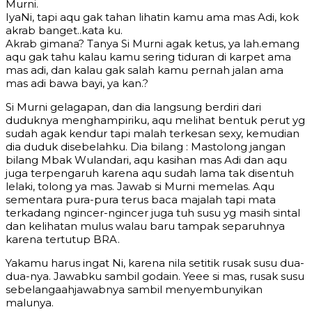
Murni.
IyaNi, tapi aqu gak tahan lihatin kamu ama mas Adi, kok
akrab banget..kata ku.
Akrab gimana? Tanya Si Murni agak ketus, ya lah.emang
aqu gak tahu kalau kamu sering tiduran di karpet ama
mas adi, dan kalau gak salah kamu pernah jalan ama
mas adi bawa bayi, ya kan.?
Si Murni gelagapan, dan dia langsung berdiri dari
duduknya menghampiriku, aqu melihat bentuk perut yg
sudah agak kendur tapi malah terkesan sexy, kemudian
dia duduk disebelahku. Dia bilang : Mastolong jangan
bilang Mbak Wulandari, aqu kasihan mas Adi dan aqu
juga terpengaruh karena aqu sudah lama tak disentuh
lelaki, tolong ya mas. Jawab si Murni memelas. Aqu
sementara pura-pura terus baca majalah tapi mata
terkadang ngincer-ngincer juga tuh susu yg masih sintal
dan kelihatan mulus walau baru tampak separuhnya
karena tertutup BRA.
Yakamu harus ingat Ni, karena nila setitik rusak susu dua-
dua-nya. Jawabku sambil godain. Yeee si mas, rusak susu
sebelangaahjawabnya sambil menyembunyikan
malunya.