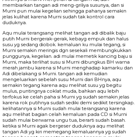
membiarkan tangan adi meng-griliya susunya, dan si
Murni pun mulai kegelian sehingga pahanya semakin
jelas kulihat karena Murni sudah tak kontrol cara
duduknya.
Aqu mulai terangsang melihat tangan adi dibalik baju
putih Murni bergerak-gerak, kebayg empuk dan halus
susu yg sedang diobok. kemaluan ku mulai tegang, si
Murni semakin meringis dgn sesekali membungkukkan
punggunya, kegelian. adi mulai memetik kancing baju si
Murni, maka terlihat susu si Murni dibungkus BH warna
merah jambu karena si Murni menghadap kamarku dan
Adi dibelakang si Murni. tangan adi kemudian
mengeluarkan sebelah susu Murni dari BHnya, aqu
semakin tegang karena aqu melihat susu yg begitu
mulus, puntingnya coklat muda, bahkan aqu lebih
terfokus ke celah paha si Murni yg sudah semakin jelas
karena rok putihnya sudah sediki demi sedikit tersingkap.
kelihatannya si Murni sudah mulai terangsang karena
aqu melihat bagian celah kemaluan pada CD si Murni
sudah mulai berwarna ungu tua, berarti sudah basah.
ketika si Murni agak bergeser duduknya aqu melihat
tangan Adi yg kiri memegang kemaluannya yg sudah