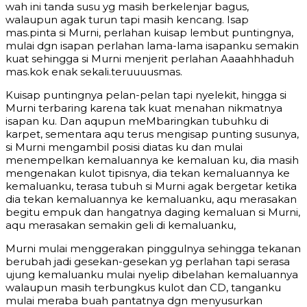
wah ini tanda susu yg masih berkelenjar bagus,
walaupun agak turun tapi masih kencang. Isap
mas.pinta si Murni, perlahan kuisap lembut puntingnya,
mulai dgn isapan perlahan lama-lama isapanku semakin
kuat sehingga si Murni menjerit perlahan Aaaahhhaduh
mas.kok enak sekali.teruuuusmas.
Kuisap puntingnya pelan-pelan tapi nyelekit, hingga si
Murni terbaring karena tak kuat menahan nikmatnya
isapan ku. Dan aqupun meMbaringkan tubuhku di
karpet, sementara aqu terus mengisap punting susunya,
si Murni mengambil posisi diatas ku dan mulai
menempelkan kemaluannya ke kemaluan ku, dia masih
mengenakan kulot tipisnya, dia tekan kemaluannya ke
kemaluanku, terasa tubuh si Murni agak bergetar ketika
dia tekan kemaluannya ke kemaluanku, aqu merasakan
begitu empuk dan hangatnya daging kemaluan si Murni,
aqu merasakan semakin geli di kemaluanku,
Murni mulai menggerakan pinggulnya sehingga tekanan
berubah jadi gesekan-gesekan yg perlahan tapi serasa
ujung kemaluanku mulai nyelip dibelahan kemaluannya
walaupun masih terbungkus kulot dan CD, tanganku
mulai meraba buah pantatnya dgn menyusurkan