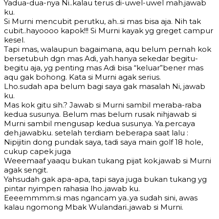
Yadua-dua-nya Ni..kalau terus di-uwel-uwel mah.jawab
ku.
Si Murni mencubit perutku, ah..si mas bisa aja. Nih tak
cubit..hayoooo kapok!!! Si Murni kayak yg greget campur
kesel.
Tapi mas, walaupun bagaimana, aqu belum pernah kok
bersetubuh dgn mas Adi, yah.hanya sekedar begitu-
begitu aja, yg penting mas Adi bisa “keluar”bener mas
aqu gak bohong. Kata si Murni agak serius.
Lho.sudah apa belum bagi saya gak masalah Ni, jawab
ku.
Mas kok gitu sih.? Jawab si Murni sambil meraba-raba
kedua susunya. Belum mas belum rusak nihjawab si
Murni sambil mengusap kedua susunya. Ya.percaya
deh.jawabku. setelah terdiam beberapa saat lalu :
Nipijitin dong pundak saya, tadi saya main golf 18 hole,
cukup capek juga
Weeemaaf yaaqu bukan tukang pijat kok.jawab si Murni
agak sengit.
Yahsudah gak apa-apa, tapi saya juga bukan tukang yg
pintar nyimpen rahasia lho..jawab ku.
Eeeemmmm.si mas ngancam ya..ya sudah sini, awas
kalau ngomong Mbak Wulandari..jawab si Murni.