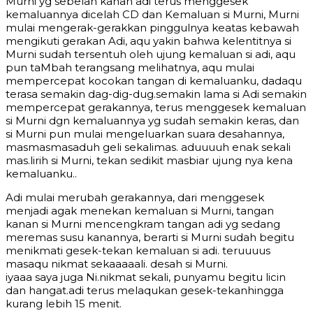
Murni yg sebelah kanan adi terus menggesek
kemaluannya dicelah CD dan Kemaluan si Murni, Murni
mulai mengerak-gerakkan pinggulnya keatas kebawah
mengikuti gerakan Adi, aqu yakin bahwa kelentitnya si
Murni sudah tersentuh oleh ujung kemaluan si adi, aqu
pun taMbah terangsang melihatnya, aqu mulai
mempercepat kocokan tangan di kemaluanku, dadaqu
terasa semakin dag-dig-dug.semakin lama si Adi semakin
mempercepat gerakannya, terus menggesek kemaluan
si Murni dgn kemaluannya yg sudah semakin keras, dan
si Murni pun mulai mengeluarkan suara desahannya,
masmasmasaduh geli sekalimas. aduuuuh enak sekali
mas.lirih si Murni, tekan sedikit masbiar ujung nya kena
kemaluanku..
Adi mulai merubah gerakannya, dari menggesek
menjadi agak menekan kemaluan si Murni, tangan
kanan si Murni mencengkram tangan adi yg sedang
meremas susu kanannya, berarti si Murni sudah begitu
menikmati gesek-tekan kemaluan si adi. teruuuus
masaqu nikmat sekaaaaali. desah si Murni.
iyaaa saya juga Ni.nikmat sekali, punyamu begitu licin
dan hangat.adi terus melaqukan gesek-tekanhingga
kurang lebih 15 menit.