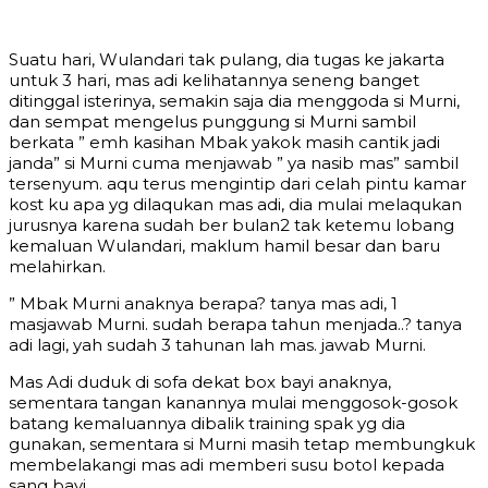
Suatu hari, Wulandari tak pulang, dia tugas ke jakarta
untuk 3 hari, mas adi kelihatannya seneng banget
ditinggal isterinya, semakin saja dia menggoda si Murni,
dan sempat mengelus punggung si Murni sambil
berkata ” emh kasihan Mbak yakok masih cantik jadi
janda” si Murni cuma menjawab ” ya nasib mas” sambil
tersenyum. aqu terus mengintip dari celah pintu kamar
kost ku apa yg dilaqukan mas adi, dia mulai melaqukan
jurusnya karena sudah ber bulan2 tak ketemu lobang
kemaluan Wulandari, maklum hamil besar dan baru
melahirkan.
” Mbak Murni anaknya berapa? tanya mas adi, 1
masjawab Murni. sudah berapa tahun menjada..? tanya
adi lagi, yah sudah 3 tahunan lah mas. jawab Murni.
Mas Adi duduk di sofa dekat box bayi anaknya,
sementara tangan kanannya mulai menggosok-gosok
batang kemaluannya dibalik training spak yg dia
gunakan, sementara si Murni masih tetap membungkuk
membelakangi mas adi memberi susu botol kepada
sang bayi.