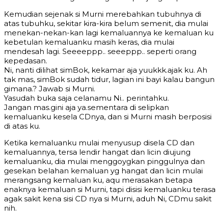
Kemudian sejenak si Murni merebahkan tubuhnya di
atas tubuhku, sekitar kira-kira belum semenit, dia mulai
menekan-nekan-kan lagi kemaluannya ke kemaluan ku
kebetulan kemaluanku masih keras, dia mulai
mendesah lagi. Seeeeppp.. seeeppp.. seperti orang
kepedasan.
Ni, nanti dilihat simBok, kekamar aja yuukkk.ajak ku. Ah
tak mas, simBok sudah tidur, lagian ini bayi kalau bangun
gimana.? Jawab si Murni.
Yasudah buka saja celanamu Ni.. perintahku.
Jangan mas.gini aja ya.sementara di selipkan
kemaluanku kesela CDnya, dan si Murni masih berposisi
di atas ku.
Ketika kemaluanku mulai menyusup disela CD dan
kemaluannya, tersa lendir hangat dan licin diujung
kemaluanku, dia mulai menggoygkan pinggulnya dan
gesekan belahan kemaluan yg hangat dan licin mulai
merangsang kemaluan ku, aqu merasakan betapa
enaknya kemaluan si Murni, tapi disisi kemaluanku terasa
agak sakit kena sisi CD nya si Murni, aduh Ni, CDmu sakit
nih.