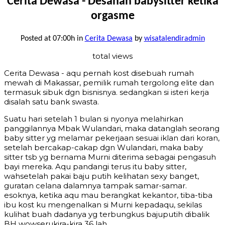
Cerita Dewasa - Desahan babysitter ketika
orgasme
Posted at 07:00h
in
Cerita Dewasa
by
wisatalendiradmin
total views
Cerita Dewasa - aqu pernah kost disebuah rumah
mewah di Makassar, pemilik rumah tergolong elite dan
termasuk sibuk dgn bisnisnya. sedangkan si isteri kerja
disalah satu bank swasta.
Suatu hari setelah 1 bulan si nyonya melahirkan
panggilannya Mbak Wulandari, maka datanglah seorang
baby sitter yg melamar pekerjaan sesuai iklan dari koran,
setelah bercakap-cakap dgn Wulandari, maka baby
sitter tsb yg bernama Murni diterima sebagai pengasuh
bayi mereka. Aqu pandangi terus itu baby sitter,
wahsetelah pakai baju putih kelihatan sexy banget,
guratan celana dalamnya tampak samar-samar.
esoknya, ketika aqu mau berangkat kekantor, tiba-tiba
ibu kost ku mengenalkan si Murni kepadaqu, sekilas
kulihat buah dadanya yg terbungkus bajuputih dibalik
BH wowserukira-kira 36 lah..