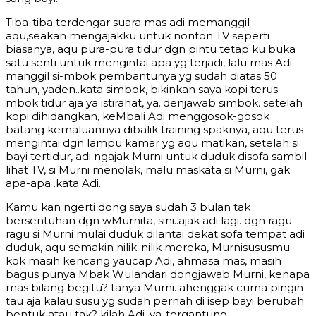
Tiba-tiba terdengar suara mas adi memanggil
aqu,seakan mengajakku untuk nonton TV seperti
biasanya, aqu pura-pura tidur dgn pintu tetap ku buka
satu senti untuk mengintai apa yg terjadi, lalu mas Adi
manggil si-mbok pembantunya yg sudah diatas 50
tahun, yaden..kata simbok, bikinkan saya kopi terus
mbok tidur aja ya istirahat, ya..denjawab simbok. setelah
kopi dihidangkan, keMbali Adi menggosok-gosok
batang kemaluannya dibalik training spaknya, aqu terus
mengintai dgn lampu kamar yg aqu matikan, setelah si
bayi tertidur, adi ngajak Murni untuk duduk disofa sambil
lihat TV, si Murni menolak, malu maskata si Murni, gak
apa-apa .kata Adi.
Kamu kan ngerti dong saya sudah 3 bulan tak
bersentuhan dgn wMurnita, sini..ajak adi lagi. dgn ragu-
ragu si Murni mulai duduk dilantai dekat sofa tempat adi
duduk, aqu semakin nilik-nilik mereka, Murnisususmu
kok masih kencang yaucap Adi, ahmasa mas, masih
bagus punya Mbak Wulandari dongjawab Murni, kenapa
mas bilang begitu? tanya Murni. ahenggak cuma pingin
tau aja kalau susu yg sudah pernah di isep bayi berubah
bentuk atau tak? kilah Adi. ya..tergantung