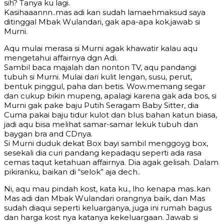
sih? Tanya ku lagi.
Kasihaaannn..mas adi kan sudah lamaehmaksud saya
ditinggal Mbak Wulandari, gak apa-apa kok.jawab si
Murni.
Aqu mulai merasa si Murni agak khawatir kalau aqu
mengetahui affairnya dgn Adi.
Sambil baca majalah dan nonton TV, aqu pandangi
tubuh si Murni. Mulai dari kulit lengan, susu, perut,
bentuk pinggul, paha dan betis. Wow.memang segar
dan cukup bikin mupeng, apalagi karena gak ada bos, si
Murni gak pake baju Putih Seragam Baby Sitter, dia
Cuma pakai baju tidur kulot dan blus bahan katun biasa,
jadi aqu bisa melihat samar-samar lekuk tubuh dan
baygan bra and CDnya.
Si Murni duduk dekat Box bayi sambil menggoyg box,
sesekali dia curi pandang kepadaqu seperti ada rasa
cemas taqut ketahuan affairnya. Dia agak gelisah. Dalam
pikiranku, baikan di “selok” aja dech..
Ni, aqu mau pindah kost, kata ku., lho kenapa mas..kan
Mas adi dan Mbak Wulandari orangnya baik, dan Mas
sudah diaqui seperti keluarganya, juga ini rumah bagus
dan harga kost nya katanya kekeluargaan. Jawab si