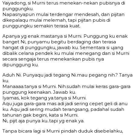
Yaiyadong, si Murni terus menekan-nekan pubisnya di
punggungku.
Napasnyapun mulai terdengar mendesah, dan pijitan
dikepalaqu mulai melemah, tapi pijitan pubis di
punggungku semakin terasa kuat.
Apanya yg enak mastanya si Murni. Punggung ku enak
banget Ni, punyamu begitu berdaging dan terasa
hangat di punggungku, jawab ku. Sementara si ujang
dibalik celana pendek ku mulai menegang dan si Murni
secara sengaja terus menekankan pubis nya
dipunggung ku.
Aduh Ni. Punyaqu jadi tegang Ni.mau pegang nih.? Tanya
ku.
Manaaaa.tanya si Murni. Nih.sudah mulai keras gara-gara
punggung keenakan. Jawab ku.
Iyamas, kok tegang ya.tanya si Murni.
Aqu juga gara-gara mas adi jadi sering cepet geli di anu
ku. Aqu jadi sering mudah terangsang, padahal sudah
tahunan gak begini, kata si Murni.
Ni, pijit aja punya ku..tapi yg enak ya.
Tanpa bicara lagi si Murni pindah duduk disebelahku,