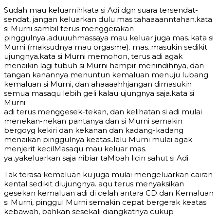
Sudah mau keluarnihkata si Adi dgn suara tersendat-
sendat, jangan keluarkan dulu mas.tahaaaanntahan.kata
si Murni sambil terus menggerakan
pinggulnya..aduuuhmassaya mau keluar juga mas..kata si
Murni (maksudnya mau orgasme). mas..masukin sedikit
ujungnya.kata si Murni memohon, terus adi agak
menaikin lagi tubuh si Murni hampir menindihnya, dan
tangan kanannya menuntun kemaluan menuju lubang
kemaluan si Murni, dan ahaaaahhjangan dimasukin
semua masaqu lebih geli kalau ujungnya saja.kata si
Murni.
adi terus menggesek-tekan, dan kelihatan si adi mulai
menekan-nekan pantanya dan si Murni semakin
bergoyg kekiri dan kekanan dan kadang-kadang
menaikan pinggulnya keatas..lalu Murni mulai agak
menjerit kecilMasaqu mau keluar mas.
ya..yakeluarkan saja nibiar taMbah licin sahut si Adi
Tak terasa kemaluan ku juga mulai mengeluarkan cairan
kental sedikit diujungnya. aqu terus menyaksikan
gesekan kemaluan adi di celah antara CD dan Kemaluan
si Murni, pinggul Murni semakin cepat bergerak keatas
kebawah, bahkan sesekali diangkatnya cukup