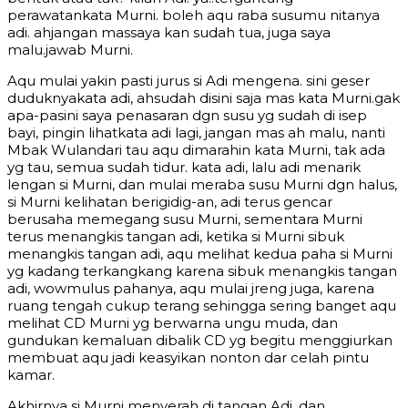
perawatankata Murni. boleh aqu raba susumu nitanya
adi. ahjangan massaya kan sudah tua, juga saya
malu.jawab Murni.
Aqu mulai yakin pasti jurus si Adi mengena. sini geser
duduknyakata adi, ahsudah disini saja mas kata Murni.gak
apa-pasini saya penasaran dgn susu yg sudah di isep
bayi, pingin lihatkata adi lagi, jangan mas ah malu, nanti
Mbak Wulandari tau aqu dimarahin kata Murni, tak ada
yg tau, semua sudah tidur. kata adi, lalu adi menarik
lengan si Murni, dan mulai meraba susu Murni dgn halus,
si Murni kelihatan berigidig-an, adi terus gencar
berusaha memegang susu Murni, sementara Murni
terus menangkis tangan adi, ketika si Murni sibuk
menangkis tangan adi, aqu melihat kedua paha si Murni
yg kadang terkangkang karena sibuk menangkis tangan
adi, wowmulus pahanya, aqu mulai jreng juga, karena
ruang tengah cukup terang sehingga sering banget aqu
melihat CD Murni yg berwarna ungu muda, dan
gundukan kemaluan dibalik CD yg begitu menggiurkan
membuat aqu jadi keasyikan nonton dar celah pintu
kamar.
Akhirnya si Murni menyerah di tangan Adi, dan