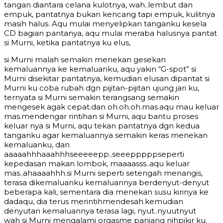
tangan diantara celana kulotnya, wah..lembut dan
empuk, pantatnya bukan kencang tapi empuk, kulitnya
masih halus. Aqu mulai menyelipkan tanganku kesela
CD bagian pantanya, aqu mulai meraba halusnya pantat
si Murni, ketika pantatnya ku elus,
si Murni malah semakin menekan gesekan
kemaluannya ke kemaluanku, aqu yakin “G-spot” si
Murni disekitar pantatnya, kemudian elusan dipantat si
Murni ku coba rubah dgn pijitan-pijitan ujung jari ku,
ternyata si Murni semakin terangsang semakin
mengesek agak cepat.dan oh.oh.oh.mas.aqu mau keluar
mas.mendengar rintihan si Murni, aqu bantu proses
keluar nya si Murni, aqu tekan pantatnya dgn kedua
tanganku agar kemaluannya semakin keras menekan
kemaluanku, dan
aaaaahhhaaahhhseeeeepp..seeepppppseperti
kepedasan makan lombok, maaaasss..aqu keluar
mas..ahaaaahhh.si Murni seperti setengah menangis,
terasa dikemaluanku kemaluannya berdenyut-denyut
beberapa kali, sementara dia menekan susu kirinya ke
dadaqu, dia terus merintihmendesah.kemudian
denyutan kemaluannya terasa lagi, nyut..nyuutnyut
wah si Murni mengalami orgasme panjang nihpikir ku.