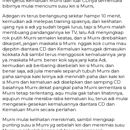
mengelus kemaluan Murni dari luar CDnya sementara
bibirnya mulai menciumi susu kiri si Murni,
Adegan ini terus berlangsung sekitar hampir 10 menit,
kemudian adi melepas training spaknya, dan kelihatan
ujang nya si adi yg sudah tegak lurus, tapi si Murni malah
membuang pandangannya ke TV, lalu Adi menyingkap
rok putih Murni semakin keatas, dan si Murni direbahkan
dikarpet, jangan maskata si Murni. nggak kok cuma mau
dijepitin diantara CD dan Kemaluan kamugak dimasukin
kokkata Adi sambil terus menggosok kemaluannya. janji
ya..maskata Murni. bener kok saya janji kata Adi,
kemudian adi berbaring disebelah kiri si Murni, dan
benar saja, adi julai menaiki separuh tubuh Murni dan
paha sampai kaki kirinya adi menindih paha dan kaki kiri
si Murni dan kemaluan adi diselipkan dari samping CD
basahnya Murni dekat pangkal paha Murni sementara si
Murni tetap terlentang, aqu mulai gak tahan lihatinnya,
aqupun mulai meraba-raba kemaluan ku, terus adi mulai
mengesek-gesekan kemaluannya diantara CD dan
Kemaluan Murni secara perlahan.
Murni mulai kelihatan menikmati, sambil mengisap
punting susu si Murni yg sebelah kiri dan meremas susu