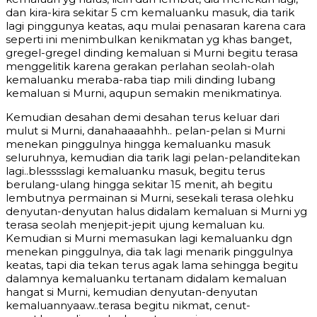
dan kira-kira sekitar 5 cm kemaluanku masuk, dia tarik
lagi pinggunya keatas, aqu mulai penasaran karena cara
seperti ini menimbulkan kenikmatan yg khas banget,
gregel-gregel dinding kemaluan si Murni begitu terasa
menggelitik karena gerakan perlahan seolah-olah
kemaluanku meraba-raba tiap mili dinding lubang
kemaluan si Murni, aqupun semakin menikmatinya.
Kemudian desahan demi desahan terus keluar dari
mulut si Murni, danahaaaahhh.. pelan-pelan si Murni
menekan pinggulnya hingga kemaluanku masuk
seluruhnya, kemudian dia tarik lagi pelan-pelanditekan
lagi..blesssslagi kemaluanku masuk, begitu terus
berulang-ulang hingga sekitar 15 menit, ah begitu
lembutnya permainan si Murni, sesekali terasa olehku
denyutan-denyutan halus didalam kemaluan si Murni yg
terasa seolah menjepit-jepit ujung kemaluan ku.
Kemudian si Murni memasukan lagi kemaluanku dgn
menekan pinggulnya, dia tak lagi menarik pinggulnya
keatas, tapi dia tekan terus agak lama sehingga begitu
dalamnya kemaluanku tertanam didalam kemaluan
hangat si Murni, kemudian denyutan-denyutan
kemaluannyaaw..terasa begitu nikmat, cenut-