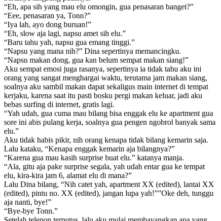
“Eh, apa sih yang mau elu omongin, gua penasaran banget?”
“Eee, penasaran ya, Tonn?”
“Iya lah, ayo dong buruan!”
“Eh, slow aja lagi, napsu amet sih elu.”
“Baru tahu yah, napsu gua emang tinggi.”
“Napsu yang mana nih?” Dina sepertinya memancingku.
“Napsu makan dong, gua kan belum sempat makan siang!”
Aku sempat emosi juga rasanya, sepertinya ia tidak tahu aku ini
orang yang sangat menghargai waktu, terutama jam makan siang,
soalnya aku sambil makan dapat sekaligus main internet di tempat
kerjaku, karena saat itu pasti bosku pergi makan keluar, jadi aku
bebas surfing di internet, gratis lagi.
“Yah udah, gua cuma mau bilang bisa enggak elu ke apartment gua
sore ini abis pulang kerja, soalnya gua pengen ngobrol banyak sama
elu.”
Aku tidak habis pikir, nih orang kenapa tidak bilang kemarin saja.
Lalu kataku, “Kenapa enggak kemarin aja bilangnya?”
“Karena gua mau kasih surprise buat elu.” katanya manja.
“Ala, gitu aja pake surprise segala, yah udah entar gua ke tempat
elu, kira-kira jam 6, alamat elu di mana?”
Lalu Dina bilang, “Nih catet yah, apartment XX (edited), lantai XX
(edited), pintu no. XX (edited), jangan lupa yah!””Oke deh, tunggu
aja nanti, bye!”
“Bye-bye Tonn.”
Setelah telepon terputus, lalu aku mulai membayangkan apa yang