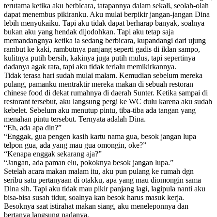
terutama ketika aku berbicara, tatapannya dalam sekali, seolah-olah
dapat menembus pikiranku. Aku mulai berpikir jangan-jangan Dina
lebih menyukaiku. Tapi aku tidak dapat berharap banyak, soalnya
bukan aku yang hendak dijodohkan. Tapi aku tetap saja
memandangnya ketika ia sedang berbicara, kupandangi dari ujung
rambut ke kaki, rambutnya panjang seperti gadis di iklan sampo,
kulitnya putih bersih, kakinya juga putih mulus, tapi sepertinya
dadanya agak rata, tapi aku tidak terlalu memikirkannya.
Tidak terasa hari sudah mulai malam. Kemudian sebelum mereka
pulang, pamanku mentraktir mereka makan di sebuah restoran
chinese food di dekat rumahnya di daerah Sunter. Ketika sampai di
restorant tersebut, aku langsung pergi ke WC dulu karena aku sudah
kebelet. Sebelum aku menutup pintu, tiba-tiba ada tangan yang
menahan pintu tersebut. Ternyata adalah Dina.
“Eh, ada apa din?”
“Enggak, gua pengen kasih kartu nama gua, besok jangan lupa
telpon gua, ada yang mau gua omongin, oke?”
“Kenapa enggak sekarang aja?”
“Jangan, ada paman elu, pokoknya besok jangan lupa.”
Setelah acara makan malam itu, aku pun pulang ke rumah dgn
seribu satu pertanyaan di otakku, apa yang mau diomongin sama
Dina sih. Tapi aku tidak mau pikir panjang lagi, lagipula nanti aku
bisa-bisa susah tidur, soalnya kan besok harus masuk kerja.
Besoknya saat istirahat makan siang, aku meneleponnya dan
bertanya langsung padanya.