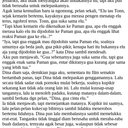
jemariku, aku tidak menyangka akan tindakannya itu, tapi aku pun
tidak berusaha untuk melepaskannya.
Agak lama kemudian baru ia ngomong, pelan sekali, “Elu tau Tonn,
sejak kemarin bertemu, kayaknya gua merasa pengen menatap elu
terus, ngobrol terus. Tonn, gua suka sama elu.”
“Tapi khan kemarin elu dikenalkan ke Paman gua, apa elu enggak
merasa kalo elu itu dijodohin ke Paman gua, apa elu enggak lihat
reaksi Paman gua ke elu..?”
“Iya, tapi gua enggak mau dijodohin sama Paman elu, soalnya
umurnya aja beda jauh, gua pikir-pikir, kenapa hari itu bukannya elu
aja yang dijodohin ke gua..?” kata Dina sambil mendesah.
Aku pun menjawab, “Gua sebenarnya juga suka sama elu, tapi gua
enggak enak sama Paman gua, entar dikiranya gua kurang ajar sama
yang lebih tua.”
Dina diam saja, demikian juga aku, sementara itu film semakin
bertambah panas, tapi Dina tidak melepaskan genggamannya. Lalu
secara tidak sadar otak pornoku mulai bekerja, soalnya kupikir
sekarang kan tidak ada orang lain ini. Lalu mulai kuusap-usap
tangannya, lalu ia menoleh padaku, kutatap matanya dalam-dalam,
sambil berkata dgn pelan, “Dina, gua cinta elu.”
Ia tidak menjawab, tapi memejamkan matanya. Kupikir ini saatnya,
lalu pelan-pelan kukecup bibirnya sambil lidahku menerobos
bertemu lidahnya. Dina pun lalu membalasnya sambil memelukku
erat-erat. Tanganku tidak tinggal diam berusaha untuk meraba-raba
buah dadanya, ternyata agak besar juga, walaupun tidak sebesar