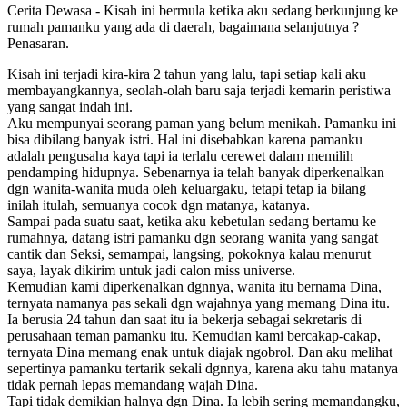
Cerita Dewasa - Kisah ini bermula ketika aku sedang berkunjung ke
rumah pamanku yang ada di daerah, bagaimana selanjutnya ?
Penasaran.
Kisah ini terjadi kira-kira 2 tahun yang lalu, tapi setiap kali aku
membayangkannya, seolah-olah baru saja terjadi kemarin peristiwa
yang sangat indah ini.
Aku mempunyai seorang paman yang belum menikah. Pamanku ini
bisa dibilang banyak istri. Hal ini disebabkan karena pamanku
adalah pengusaha kaya tapi ia terlalu cerewet dalam memilih
pendamping hidupnya. Sebenarnya ia telah banyak diperkenalkan
dgn wanita-wanita muda oleh keluargaku, tetapi tetap ia bilang
inilah itulah, semuanya cocok dgn matanya, katanya.
Sampai pada suatu saat, ketika aku kebetulan sedang bertamu ke
rumahnya, datang istri pamanku dgn seorang wanita yang sangat
cantik dan Seksi, semampai, langsing, pokoknya kalau menurut
saya, layak dikirim untuk jadi calon miss universe.
Kemudian kami diperkenalkan dgnnya, wanita itu bernama Dina,
ternyata namanya pas sekali dgn wajahnya yang memang Dina itu.
Ia berusia 24 tahun dan saat itu ia bekerja sebagai sekretaris di
perusahaan teman pamanku itu. Kemudian kami bercakap-cakap,
ternyata Dina memang enak untuk diajak ngobrol. Dan aku melihat
sepertinya pamanku tertarik sekali dgnnya, karena aku tahu matanya
tidak pernah lepas memandang wajah Dina.
Tapi tidak demikian halnya dgn Dina. Ia lebih sering memandangku,