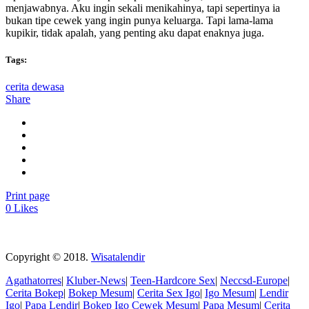
menjawabnya. Aku ingin sekali menikahinya, tapi sepertinya ia
bukan tipe cewek yang ingin punya keluarga. Tapi lama-lama
kupikir, tidak apalah, yang penting aku dapat enaknya juga.
Tags:
cerita dewasa
Share
Print page
0
Likes
Copyright © 2018.
Wisatalendir
Agathatorres
|
Kluber-News
|
Teen-Hardcore Sex
|
Neccsd-Europe
|
Cerita Bokep
|
Bokep Mesum
|
Cerita Sex Igo
|
Igo Mesum
|
Lendir
Igo
|
Papa Lendir
|
Bokep Igo
Cewek Mesum
|
Papa Mesum
|
Cerita