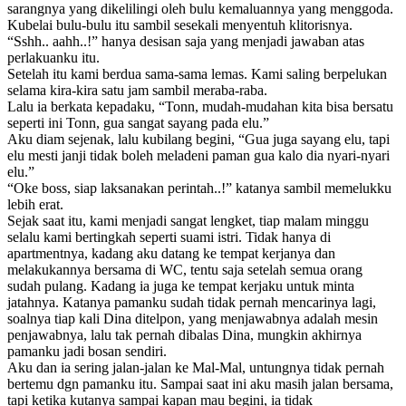
sarangnya yang dikelilingi oleh bulu kemaluannya yang menggoda.
Kubelai bulu-bulu itu sambil sesekali menyentuh klitorisnya.
“Sshh.. aahh..!” hanya desisan saja yang menjadi jawaban atas
perlakuanku itu.
Setelah itu kami berdua sama-sama lemas. Kami saling berpelukan
selama kira-kira satu jam sambil meraba-raba.
Lalu ia berkata kepadaku, “Tonn, mudah-mudahan kita bisa bersatu
seperti ini Tonn, gua sangat sayang pada elu.”
Aku diam sejenak, lalu kubilang begini, “Gua juga sayang elu, tapi
elu mesti janji tidak boleh meladeni paman gua kalo dia nyari-nyari
elu.”
“Oke boss, siap laksanakan perintah..!” katanya sambil memelukku
lebih erat.
Sejak saat itu, kami menjadi sangat lengket, tiap malam minggu
selalu kami bertingkah seperti suami istri. Tidak hanya di
apartmentnya, kadang aku datang ke tempat kerjanya dan
melakukannya bersama di WC, tentu saja setelah semua orang
sudah pulang. Kadang ia juga ke tempat kerjaku untuk minta
jatahnya. Katanya pamanku sudah tidak pernah mencarinya lagi,
soalnya tiap kali Dina ditelpon, yang menjawabnya adalah mesin
penjawabnya, lalu tak pernah dibalas Dina, mungkin akhirnya
pamanku jadi bosan sendiri.
Aku dan ia sering jalan-jalan ke Mal-Mal, untungnya tidak pernah
bertemu dgn pamanku itu. Sampai saat ini aku masih jalan bersama,
tapi ketika kutanya sampai kapan mau begini, ia tidak