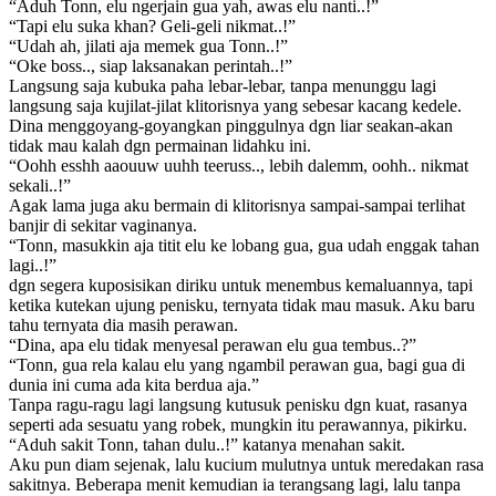
“Aduh Tonn, elu ngerjain gua yah, awas elu nanti..!”
“Tapi elu suka khan? Geli-geli nikmat..!”
“Udah ah, jilati aja memek gua Tonn..!”
“Oke boss.., siap laksanakan perintah..!”
Langsung saja kubuka paha lebar-lebar, tanpa menunggu lagi
langsung saja kujilat-jilat klitorisnya yang sebesar kacang kedele.
Dina menggoyang-goyangkan pinggulnya dgn liar seakan-akan
tidak mau kalah dgn permainan lidahku ini.
“Oohh esshh aaouuw uuhh teeruss.., lebih dalemm, oohh.. nikmat
sekali..!”
Agak lama juga aku bermain di klitorisnya sampai-sampai terlihat
banjir di sekitar vaginanya.
“Tonn, masukkin aja titit elu ke lobang gua, gua udah enggak tahan
lagi..!”
dgn segera kuposisikan diriku untuk menembus kemaluannya, tapi
ketika kutekan ujung penisku, ternyata tidak mau masuk. Aku baru
tahu ternyata dia masih perawan.
“Dina, apa elu tidak menyesal perawan elu gua tembus..?”
“Tonn, gua rela kalau elu yang ngambil perawan gua, bagi gua di
dunia ini cuma ada kita berdua aja.”
Tanpa ragu-ragu lagi langsung kutusuk penisku dgn kuat, rasanya
seperti ada sesuatu yang robek, mungkin itu perawannya, pikirku.
“Aduh sakit Tonn, tahan dulu..!” katanya menahan sakit.
Aku pun diam sejenak, lalu kucium mulutnya untuk meredakan rasa
sakitnya. Beberapa menit kemudian ia terangsang lagi, lalu tanpa