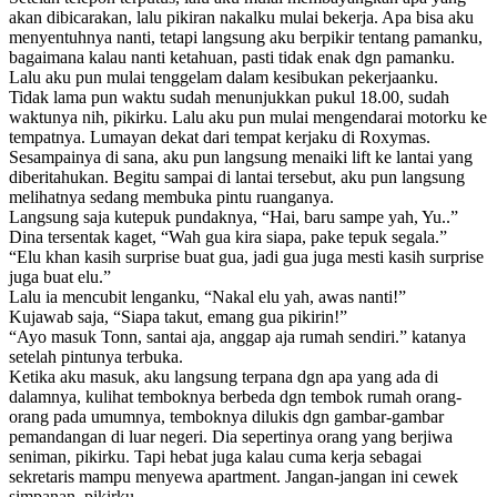
akan dibicarakan, lalu pikiran nakalku mulai bekerja. Apa bisa aku
menyentuhnya nanti, tetapi langsung aku berpikir tentang pamanku,
bagaimana kalau nanti ketahuan, pasti tidak enak dgn pamanku.
Lalu aku pun mulai tenggelam dalam kesibukan pekerjaanku.
Tidak lama pun waktu sudah menunjukkan pukul 18.00, sudah
waktunya nih, pikirku. Lalu aku pun mulai mengendarai motorku ke
tempatnya. Lumayan dekat dari tempat kerjaku di Roxymas.
Sesampainya di sana, aku pun langsung menaiki lift ke lantai yang
diberitahukan. Begitu sampai di lantai tersebut, aku pun langsung
melihatnya sedang membuka pintu ruanganya.
Langsung saja kutepuk pundaknya, “Hai, baru sampe yah, Yu..”
Dina tersentak kaget, “Wah gua kira siapa, pake tepuk segala.”
“Elu khan kasih surprise buat gua, jadi gua juga mesti kasih surprise
juga buat elu.”
Lalu ia mencubit lenganku, “Nakal elu yah, awas nanti!”
Kujawab saja, “Siapa takut, emang gua pikirin!”
“Ayo masuk Tonn, santai aja, anggap aja rumah sendiri.” katanya
setelah pintunya terbuka.
Ketika aku masuk, aku langsung terpana dgn apa yang ada di
dalamnya, kulihat temboknya berbeda dgn tembok rumah orang-
orang pada umumnya, temboknya dilukis dgn gambar-gambar
pemandangan di luar negeri. Dia sepertinya orang yang berjiwa
seniman, pikirku. Tapi hebat juga kalau cuma kerja sebagai
sekretaris mampu menyewa apartment. Jangan-jangan ini cewek
simpanan, pikirku.