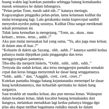
buang waktu lagi kutekan pantatku sehingga batang kemaluanku
masuk semuanya ke dalam lubangnya.
“Pelan-pelan Tonn, masih sakit nih..!” katanya meringis.
Kugoyangkan pinggulku pelan-pelan, lama kelamaan kulihat dia
mulai terangsang lagi. Lalu gerakanku mulai kupercepat sambil
menyedot-nyedot puting susunya. Kulihat Dina sangat menikmati
sekali permainan ini.
Tidak lama kemudian ia mengejang, “Tonn, aa.. akuu.. mau
keluarr.., teruss.. terus.., aahh..!”
Aku pun mulai merasakan hal yang sama, “Yu, aku juga mau keluar,
di dalam atau di luar..?”
“Keluarin di dalem aja Sayang.. ohh.. aahh..!” katanya sambil kedua
pahanya mulai dijepitkan pada pinggangku dan terus
menggoyangkan pantatnya.
Tiba-tiba dia menjerit histeris, “Oohh.. sshh.. sshh.. sshh..”
Ternyata dia sudah keluar, aku terus menggenjot pantatku semakin
cepat dan keras hingga menyentuh ke dasar liang senggamanya.
“Sshh.. aahh..” dan, “Aagghh.. crett.. crett.. creet..!”
Kutekan pantatku hingga batang kejantananku menempel ke dasar
liang kenikmatannya, dan keluarlah spermaku ke dalam liang
surganya.
Saat terakhir air maniku keluar, aku pun merasa lemas. Walaupun
dalam keadaan lemas, tidak kucabut batang kemaluanku dari
liangnya, melainkan menaikkan lagi kedua pahanya hingga dgn
jelas aku dapat melihat bagaimana rudalku masuk ke dalam