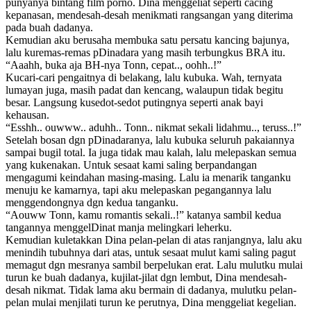
punyanya bintang film porno. Dina menggeliat seperti cacing
kepanasan, mendesah-desah menikmati rangsangan yang diterima
pada buah dadanya.
Kemudian aku berusaha membuka satu persatu kancing bajunya,
lalu kuremas-remas pDinadara yang masih terbungkus BRA itu.
“Aaahh, buka aja BH-nya Tonn, cepat.., oohh..!”
Kucari-cari pengaitnya di belakang, lalu kubuka. Wah, ternyata
lumayan juga, masih padat dan kencang, walaupun tidak begitu
besar. Langsung kusedot-sedot putingnya seperti anak bayi
kehausan.
“Esshh.. ouwww.. aduhh.. Tonn.. nikmat sekali lidahmu.., teruss..!”
Setelah bosan dgn pDinadaranya, lalu kubuka seluruh pakaiannya
sampai bugil total. Ia juga tidak mau kalah, lalu melepaskan semua
yang kukenakan. Untuk sesaat kami saling berpandangan
mengagumi keindahan masing-masing. Lalu ia menarik tanganku
menuju ke kamarnya, tapi aku melepaskan pegangannya lalu
menggendongnya dgn kedua tanganku.
“Aouww Tonn, kamu romantis sekali..!” katanya sambil kedua
tangannya menggelDinat manja melingkari leherku.
Kemudian kuletakkan Dina pelan-pelan di atas ranjangnya, lalu aku
menindih tubuhnya dari atas, untuk sesaat mulut kami saling pagut
memagut dgn mesranya sambil berpelukan erat. Lalu mulutku mulai
turun ke buah dadanya, kujilat-jilat dgn lembut, Dina mendesah-
desah nikmat. Tidak lama aku bermain di dadanya, mulutku pelan-
pelan mulai menjilati turun ke perutnya, Dina menggeliat kegelian.