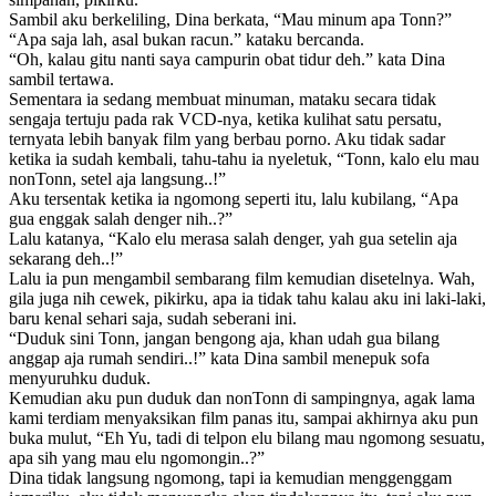
Sambil aku berkeliling, Dina berkata, “Mau minum apa Tonn?”
“Apa saja lah, asal bukan racun.” kataku bercanda.
“Oh, kalau gitu nanti saya campurin obat tidur deh.” kata Dina
sambil tertawa.
Sementara ia sedang membuat minuman, mataku secara tidak
sengaja tertuju pada rak VCD-nya, ketika kulihat satu persatu,
ternyata lebih banyak film yang berbau porno. Aku tidak sadar
ketika ia sudah kembali, tahu-tahu ia nyeletuk, “Tonn, kalo elu mau
nonTonn, setel aja langsung..!”
Aku tersentak ketika ia ngomong seperti itu, lalu kubilang, “Apa
gua enggak salah denger nih..?”
Lalu katanya, “Kalo elu merasa salah denger, yah gua setelin aja
sekarang deh..!”
Lalu ia pun mengambil sembarang film kemudian disetelnya. Wah,
gila juga nih cewek, pikirku, apa ia tidak tahu kalau aku ini laki-laki,
baru kenal sehari saja, sudah seberani ini.
“Duduk sini Tonn, jangan bengong aja, khan udah gua bilang
anggap aja rumah sendiri..!” kata Dina sambil menepuk sofa
menyuruhku duduk.
Kemudian aku pun duduk dan nonTonn di sampingnya, agak lama
kami terdiam menyaksikan film panas itu, sampai akhirnya aku pun
buka mulut, “Eh Yu, tadi di telpon elu bilang mau ngomong sesuatu,
apa sih yang mau elu ngomongin..?”
Dina tidak langsung ngomong, tapi ia kemudian menggenggam