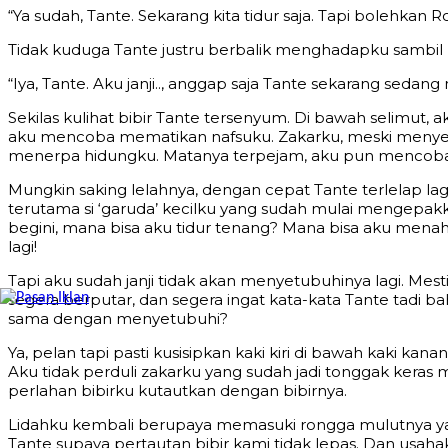
“Ya sudah, Tante. Sekarang kita tidur saja. Tapi bolehkan R
Tidak kuduga Tante justru berbalik menghadapku sambil m
“Iya, Tante. Aku janji.., anggap saja Tante sekarang sedan
Sekilas kulihat bibir Tante tersenyum. Di bawah selimu
aku mencoba mematikan nafsuku. Zakarku, meski menyent
menerpa hidungku. Matanya terpejam, aku pun mencoba 
Mungkin saking lelahnya, dengan cepat Tante terlelap lag
terutama si ‘garuda’ kecilku yang sudah mulai mengepak
begini, mana bisa aku tidur tenang? Mana bisa aku men
lagi!
Tapi aku sudah janji tidak akan menyetubuhinya lagi. Mest
segera berputar, dan segera ingat kata-kata Tante tadi
sama dengan menyetubuhi?
Ya, pelan tapi pasti kusisipkan kaki kiri di bawah kaki k
Aku tidak perduli zakarku yang sudah jadi tonggak kera
perlahan bibirku kutautkan dengan bibirnya.
Lidahku kembali berupaya memasuki rongga mulutnya yan
Tante supaya pertautan bibir kami tidak lepas. Dan usahak