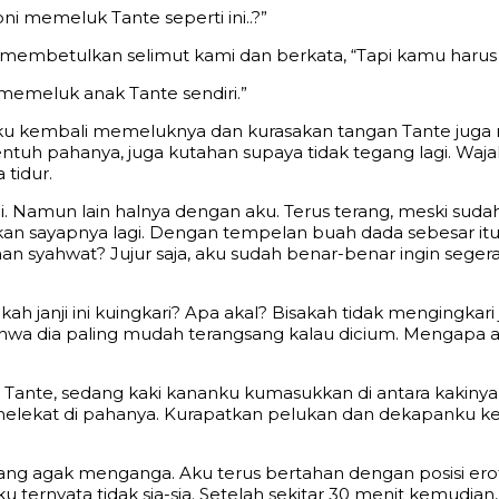
oni memeluk Tante seperti ini..?”
embetulkan selimut kami dan berkata, “Tapi kamu harus j
g memeluk anak Tante sendiri.”
t, aku kembali memeluknya dan kurasakan tangan Tante ju
uh pahanya, juga kutahan supaya tidak tegang lagi. Waj
tidur.
i. Namun lain halnya dengan aku. Terus terang, meski sudah
kan sayapnya lagi. Dengan tempelan buah dada sebesar it
ahan syahwat? Jujur saja, aku sudah benar-benar ingin 
ikah janji ini kuingkari? Apa akal? Bisakah tidak mengingka
 bahwa dia paling mudah terangsang kalau dicium. Mengap
anan Tante, sedang kaki kananku kumasukkan di antara kakin
s melekat di pahanya. Kurapatkan pelukan dan dekapanku 
g agak menganga. Aku terus bertahan dengan posisi erot
u ternyata tidak sia-sia. Setelah sekitar 30 menit kemudia