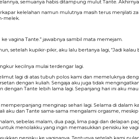
elannya, semuanya habis ditampung mulut Tante. Akhirnya
erkapar kelelahan namun mulutnya masih terus menjilati za
m-melek.
ke vagina Tante.” jawabnya sambil mata memejam.
, setelah kupikir-pikir, aku lalu bertanya lagi, “Jadi kalau
gkur kecilnya mulai terdengar lagi.
limut lagi di atas tubuh polos kami dan memeluknya deng
rsetan dengan kuliah. Sengaja aku juga tidak mengingatka
 dengan Tante lebih lama lagi. Sepanjang hari ini aku m
n memperpanjang menginap sehari lagi. Selama di dalam ka
kali aku dan Tante sama-sama mengalami orgasme, meskipu
 malam, sebelas malam, dua pagi, lima pagi dan delapan pag
 untuk menolakku yang ingin memasukkan penisku ke vagi
kkan penisku ke vaginanya. Tentunya setelah kami pulang 