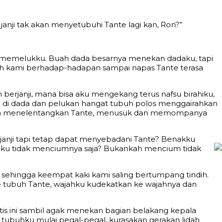
anji tak akan menyetubuhi Tante lagi kan, Ron?”
ga memelukku. Buah dada besarnya menekan dadaku, tapi
ah kami berhadap-hadapan sampai napas Tante terasa
 berjanji, mana bisa aku mengekang terus nafsu birahiku,
u di dada dan pelukan hangat tubuh polos menggairahkan
segera menelentangkan Tante, menusuk dan memompanya
ri janji tapi tetap dapat menyebadani Tante? Benakku
a aku tidak menciumnya saja? Bukankah mencium tidak
ya sehingga keempat kaki kami saling bertumpang tindih.
ke tubuh Tante, wajahku kudekatkan ke wajahnya dan
is ini sambil agak menekan bagian belakang kepala
n, tubuhku mulai pegal-pegal, kurasakan gerakan lidah