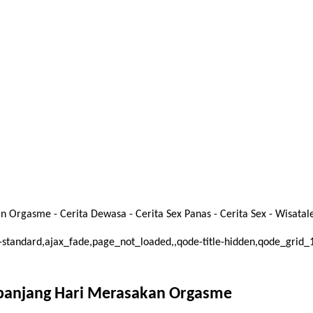
Orgasme - Cerita Dewasa - Cerita Sex Panas - Cerita Sex - Wisatal
mat-standard,ajax_fade,page_not_loaded,,qode-title-hidden,qode_gri
epanjang Hari Merasakan Orgasme