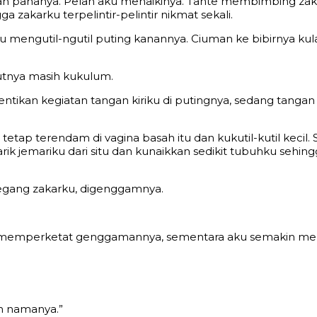
 pahanya. Pelan aku menaikinya. Tante membimbing zakark
zakarku terpelintir-pelintir nikmat sekali.
 mengutil-ngutil puting kanannya. Ciuman ke bibirnya kula
ulutnya masih kukulum.
ntikan kegiatan tangan kiriku di putingnya, sedang tang
i tetap terendam di vagina basah itu dan kukutil-kutil kec
rik jemariku dari situ dan kunaikkan sedikit tubuhku sehin
megang zakarku, digenggamnya.
ante memperketat genggamannya, sementara aku semakin m
nah namanya.”