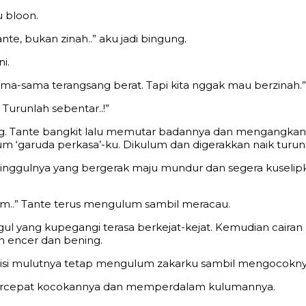
u bloon.
te, bukan zinah..” aku jadi bingung.
i.
sama-sama terangsang berat. Tapi kita nggak mau berzinah.”
 Turunlah sebentar..!”
g. Tante bangkit lalu memutar badannya dan mengangkangik
‘garuda perkasa’-ku. Dikulum dan digerakkan naik turun 
p pinggulnya yang bergerak maju mundur dan segera kuselip
 mm..” Tante terus mengulum sambil meracau.
gul yang kupegangi terasa berkejat-kejat. Kemudian caira
ih encer dan bening.
sisi mulutnya tetap mengulum zakarku sambil mengocoknya
empercepat kocokannya dan memperdalam kulumannya.