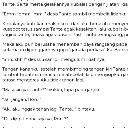
Tante. Serta merta gerakannya kubalas dengan jilatan lida
“Emm.. emm.. mm..” desis Tante sambil membelit lidahku.
Kepalanya kutekan makin kuat dan aku berusaha menyedo
kusedot terus sampai Tante agak kesakitan, lalu kubelit-b
vagina tante, terasa agak basah. Pasti Tante terangsang, pi
Maka aku pun berusaha menambah daya rangsang pada di
kelamaan digenggamnya juga ‘garuda perkasa’-ku. Bahkan 
“Shh.. shh..!” desisku sambil mengulum lidahnya.
Tangan kananku, setelah membimbing tangan kiri Tante
rambut tebal itu, mencari celah-celah lalu menyisipkan j
terasa mengeras. Aku tidak tahan lagi.
“Masukin ya, Tante?” bisikku, lupa pada janjiku.
“Ja.. jangan, Ron..!”
“Ak.. aku nggak tahan lagi, Tante..!” pintaku.
“Di.. dijepit paha saja ya, Ron..?”