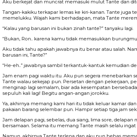
Aku berkejat dan muncrat memasuki mulut Tante dan dit
Tangan-kakiku terkapar lemas ke kiri-kanan. Tante juga t
memelukku. Wajah kami berhadapan, mata Tante mere
“Kalau yang barusan ini bukan zinah tante?” tanyaku lagi.
“Bukan, Ron.. karena kamu tidak memasukkan burungmu 
Aku tidak tahu apakah jawabnya itu benar atau salah. Namun
barusan ini, Tante?”
“He-eh..” jawabnya sambil terkantuk-kantuk kemudian den
Jam enam pagi waktu itu. Aku pun segera menebarkan se
Tante walau sekejap pun. Persetan dengan pekerjaan, pe
menginap lagi semalam, biar ada kesempatan bersebadan
sepuluh kali lagi! Begitu angan-angan jorokku.
Ya, akhirnya memang kami hari itu tidak keluar kamar da
pakaian barang selembar pun. Hampir setiap tiga jam se
Jam delapan pagi, sebelas, dua siang, lima sore, delapan
bersamaan. Selama itu memang Tante masih selalu ingat
Namun, akhirnya Tante terlena dan aku pun bebas memasu