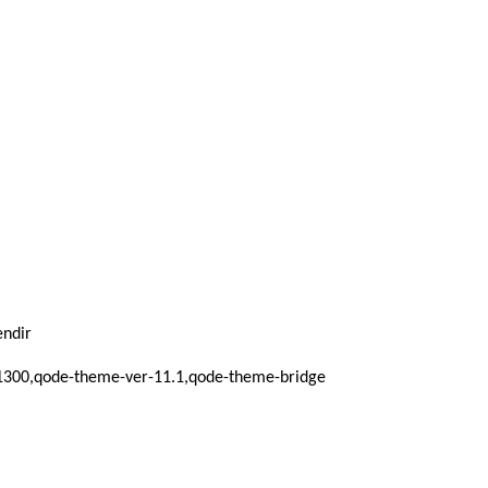
endir
d_1300,qode-theme-ver-11.1,qode-theme-bridge