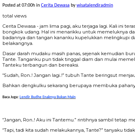
Posted at 07:00h
in
Cerita Dewasa
by
wisatalendiradmin
total views
Cerita Dewasa - jam lima pagi, aku terjaga lagi. Kali ini t
bongkok udang. Hal ini menarikku untuk memeluknya dari
badannya dan tangan kananku kupelukkan melingkupi dada
belakangnya.
Dasar darah mudaku masih panas, sejenak kemudian burun
Tante. Tanganku pun tidak tinggal diam dan mulai memeli
Tanteku terbangun dan bereaksi.
“Sudah, Ron..! Jangan lagi..!” tubuh Tante beringsut men
Bahkan dengkulku sekarang berupaya membuka pahanya d
Baca Juga:
Lendir Budhe Enaknya Bukan Main
“Jangan, Ron..! Aku ini Tantemu.” rintihnya sambil tetap
“Tapi, tadi kita sudah melakukannya, Tante?” tanyaku tida