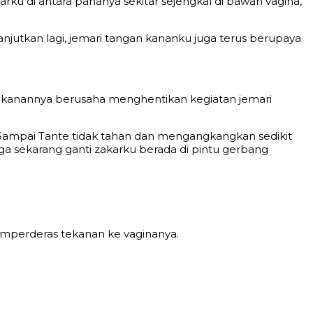
u di antara pahanya sekitar sejengkal di bawah vagina,
njutkan lagi, jemari tangan kananku juga terus berupaya
an kanannya berusaha menghentikan kegiatan jemari
il. Sampai Tante tidak tahan dan mengangkangkan sedikit
gga sekarang ganti zakarku berada di pintu gerbang
emperderas tekanan ke vaginanya.