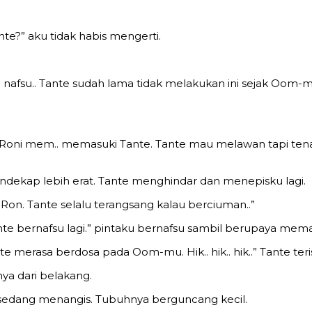
nte?” aku tidak habis mengerti.
han nafsu.. Tante sudah lama tidak melakukan ini sejak O
 Roni mem.. memasuki Tante. Tante mau melawan tapi ten
endekap lebih erat. Tante menghindar dan menepisku lagi.
Ron. Tante selalu terangsang kalau berciuman..”
Tante bernafsu lagi.” pintaku bernafsu sambil berupaya mem
te merasa berdosa pada Oom-mu. Hik.. hik.. hik..” Tante teri
a dari belakang.
sedang menangis. Tubuhnya berguncang kecil.