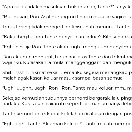
“Apa kalau tidak dimasukkan bukan zinah, Tante?” tanyak
“Bu.. bukan, Ron. Asal burungmu tidak masuk ke vagina Tan
Terus terang tidak mengerti definisi zinah menurut Tante in
“Kalau begitu, apa Tante punya jalan keluar? Kita sudah 
“Egh.. gini aja Ron. Tante akan.. ugh.. mengulum punyamu.
Dan aku pun menurut, turun dari atas Tante dan telentan
wajahku. Kurasakan ia mulai menggenggam dan mengulum 
Shiit.. hsshh.. nikmat sekali. Jemariku segera menangka
malah agak kasar, keluar masuk sampai basah semua.
“Ugh.. uughh.. uagh.. Ron..! Ron, Tante mau keluar, mm..
Sekejap kemudian tubuhnya berhenti bergerak, lalu ping
dadaku. Kurasakan cairan itu seperti air maniku hanya leb
Tante kemudian terkapar kelelahan di atasku dengan po
“Egh.. egh.. Tante. Aku mau keluar..!” Tante malah m