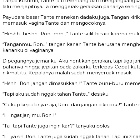
Tanpa kusuruh, Tante lalu telentang dan mengangkangkan
lalu menjepitnya. Ia menggerak-gerakkan pahanya sehingga 
Payudara besar Tante menekan dadaku juga. Tangan kiriku
memasuki vagina Tante dan mengocoknya.
“Heshh.. heshh.. Ron.. mm..,” Tante sulit bicara karena m
“Tanganmu.. Ron..!” tangan kanan Tante berusaha menghe
kananku di vaginanya.
Dipegangnya jemariku. Aku hentikan gerakan, tapi tiga jar
pahanya hingga jepitan pada zakarku terlepas. Cepat kuta
nikmat itu. Kepalanya malah sudah menyeruak masuk.
“Hshh.. Ron, jangan dimasukkan..!” Tante buru-buru me
“Tapi aku sudah nggak tahan Tante..” desisku.
“Cukup kepalanya saja, Ron.. dan jangan dikocok..!” T
“Ii.. ingat janjimu, Ron..!”
“Ta.. tapi Tante juga ingin kan?” tanyaku polos.
“Ii.. iya sih, Ron. Tante juga sudah nggak tahan. Tapi ini zi