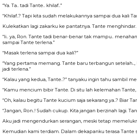
“Ya. Ta.. tadi Tante.. khilaf..”
“Khilaf..? Tapi kita sudah melakukannya sampai dua kali Ta
Kulekatkan lagi zakarku ke pantatnya. Tante menghindar.
“Ii.. ya, Ron. Tante tadi benar-benar tak mampu.. mena
sampai Tante terlena.”
“Masak terlena sampai dua kali?”
“Yang pertama memang. Tante baru terbangun setelah..,
jadi terlena.”
“Kalau yang kedua, Tante..?” tanyaku ingin tahu sambil m
“Kamu mencium bibir Tante. Di situ lah kelemahan Tante, 
“Oh, kalau begitu Tante kucium saja sekarang ya..? Biar 
“Jangan, Ron..! Sudah cukup. Kita jangan berzinah lagi. Tan
Aku jadi mengendurkan serangan, meski tetap memelukny
Kemudian kami terdiam. Dalam dekapanku terasa Tante 