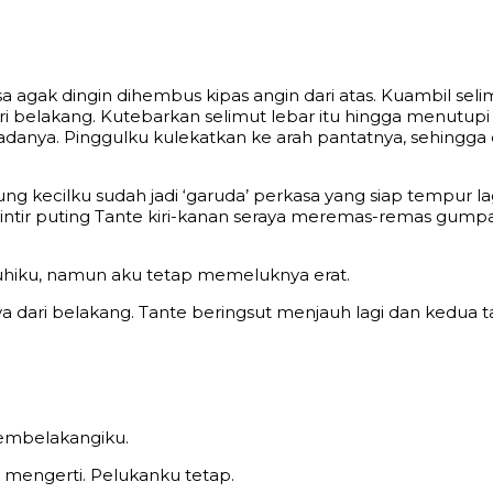
erasa agak dingin dihembus kipas angin dari atas. Kuambil se
 belakang. Kutebarkan selimut lebar itu hingga menutupi 
nya. Pinggulku kulekatkan ke arah pantatnya, sehingga ot
g kecilku sudah jadi ‘garuda’ perkasa yang siap tempur l
ntir puting Tante kiri-kanan seraya meremas-remas gumpal
jauhiku, namun aku tetap memeluknya erat.
ari belakang. Tante beringsut menjauh lagi dan kedua 
 membelakangiku.
k mengerti. Pelukanku tetap.