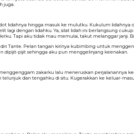
h juga.
t lidahnya hingga masuk ke mulutku. Kukulum lidahnya 
elit lagi dengan lidahku. Ya, silat lidah ini berlangsung c
kirku. Tapi aku tidak mau memulai, takut melanggar janji. Bia
ri Tante. Pelan tangan kirinya kubimbing untuk menggen
dipijit-pijit sehingga aku pun menggelinjang keenakan.
 menggenggam zakarku lalu meneruskan perjalanannya ke 
ari telunjuk dan tengahku di situ. Kugerakkan ke keluar-m