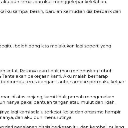
 aku pun lemas dan ikut menggelepar kelelahan.
karku sampai bersih, barulah kemudian dia berbalik dan
 begitu, boleh dong kita melakukan lagi seperti yang
an ketat. Rasanya aku tidak mau melepaskan tubuh
n Tante akan pekerjaan kami. Aku malah berharap
au bercumbu terus dengan Tante, sampai spermaku keluar
mar, di atas ranjang, kami tidak pernah mengenakan
n hanya pakai bantuan tangan atau mulut dan lidah.
inya lagi kami selalu terkejat-kejat dan orgasme hampir
nanya, dan aku pun menurutinya.
dari perjalanan bisnis berkesan itu, dan kembali pulang