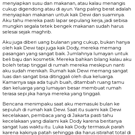
menyiapkan susu dan makanan, atau kalau menangis
cukup digendong atau di ayun. Yang paling berat adalah
menyiapkan makanan untuk kak Dewi dan suaminya.
Aku tahu mereka pasti lapar sepulang kerja, jadi sebisa
mungkin segala tetek bengek makanan sudah harus
selesai sejak maghrib.
Aku juga diberi uang bulanan yang cukup, bukan hanya
oleh kak Dewi tapi juga kak Dody, mereka memang
pasangan yang sangat baik. Jumlahnya lumayan untuk
beli baju dan kosmetik. Mereka bahkan bilang kalau aku
boleh tetap tinggal di rumah mereka meskipun nanti
aku sudah menikah. Rumah kak Dewi memang sangat
luas dan sangat bisa ditinggali oleh dua keluarga.
Kamarnya saja ada tujuh buah, ditambah ruang tamu
dan keluarga yang lumayan besar membuat rumah
terasa sepi jika hanya mereka yang tinggali.
Bencana menimpaku saat aku memasuki bulan ke
sepuluh di rumah kak Dewi. Saat itu suami kak Dewi
kecelakaan, pembaca yang di Jakarta pasti tahu
kecelakaan yang dialami kak Dody karena beritanya
sangat luas waktu itu. Luka kak Dody termasuk parah
karena kakinya patah sehingga dia harus istirahat total di