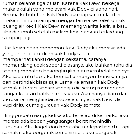
rumah selama tiga bulan. Karena kak Dewi bekerja,
maka akulah yang melayani kak Dody di siang hari.
Semua kebutuhan kak Dody aku siapkan mulai dari
makan, minum sampai mengantarnya ke toilet untuk
buang air kecil. Kak Dewi memang wanita karir, ia baru
tiba di rumah setelah malam tiba, bahkan terkadang
sampai pagi.
Dari keseringan menemani kak Dody aku merasa ada
yang aneh, diam-diam kak Dody selalu
memperhatikanku dengan seksama, caranya
memandang tidak seperti biasanya, aku bahkan tahu dia
sedang menatap bokongku jika aku membelakanginya.
Aku sadari itu tapi aku berusaha menyembunyikannya
dan bertindak biasa saja. Lama kelamaan kak Dody
semakin berani, secara sengaja dia sering memegang
tanganku atau bahkan merayuku. Aku hanya diam dan
berusaha menghindar, aku selalu ingat kak Dewi dan
kupikir itu cuma gurauan kak Dody semata.
Hingga suatu siang, ketika aku terlelap di kamarku, aku
merasa ada beban yang sangat berat menindih
tubuhku. Aku kaget dan berusaha melepaskan diri, tapi
semakin aku bergerak semakin sulit aku bergerak,