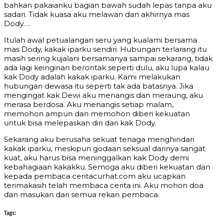
bahkan pakaianku bagian bawah sudah lepas tanpa aku
sadari. Tidak kuasa aku melawan dan akhirnya mas
Dody….
Itulah awal petualangan seru yang kualami bersama
mas Dody, kakak iparku sendiri. Hubungan terlarang itu
masih sering kujalani bersamanya sampai sekarang, tidak
ada lagi keinginan berontak seperti dulu, aku lupa kalau
kak Dody adalah kakak iparku. Kami melakukan
hubungan dewasa itu seperti tak ada batasnya. Jika
mengingat kak Dewi aku menangis dan meraung, aku
merasa berdosa. Aku menangis setiap malam,
memohon ampun dan memohon diberi kekuatan
untuk bisa melepaskan diri dari kak Dody.
Sekarang aku berusaha sekuat tenaga menghindari
kakak iparku, meskipun godaan seksual darinya sangat
kuat, aku harus bisa meninggalkan kak Dody demi
kebahagiaan kakakku. Semoga aku diberi kekuatan dan
kepada pembaca ceritacurhat.com aku ucapkan
terimakasih telah membaca cerita ini. Aku mohon doa
dan masukan dari semua rekan pembaca.
Tags: