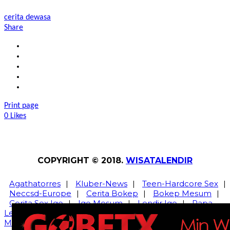
cerita dewasa
Share
Print page
0
Likes
COPYRIGHT © 2018.
WISATALENDIR
Agathatorres
|
Kluber-News
|
Teen-Hardcore Sex
|
Neccsd-Europe
|
Cerita Bokep
|
Bokep Mesum
|
Cerita Sex Igo
|
Igo Mesum
|
Lendir Igo
|
Papa
Lendir
|
Bokep Igo
Cewek Mesum
|
Papa
Mesum
|
Cerita Sek
|
Cerpen Hot
|