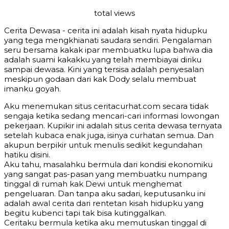
total views
Cerita Dewasa - cerita ini adalah kisah nyata hidupku
yang tega mengkhianati saudara sendiri. Pengalaman
seru bersama kakak ipar membuatku lupa bahwa dia
adalah suami kakakku yang telah membiayai diriku
sampai dewasa. Kini yang tersisa adalah penyesalan
meskipun godaan dari kak Dody selalu membuat
imanku goyah.
Aku menemukan situs ceritacurhat.com secara tidak
sengaja ketika sedang mencari-cari informasi lowongan
pekerjaan. Kupikir ini adalah situs cerita dewasa ternyata
setelah kubaca enak juga, isinya curhatan semua. Dan
akupun berpikir untuk menulis sedikit kegundahan
hatiku disini.
Aku tahu, masalahku bermula dari kondisi ekonomiku
yang sangat pas-pasan yang membuatku numpang
tinggal di rumah kak Dewi untuk menghemat
pengeluaran. Dan tanpa aku sadari, keputusanku ini
adalah awal cerita dari rentetan kisah hidupku yang
begitu kubenci tapi tak bisa kutinggalkan.
Ceritaku bermula ketika aku memutuskan tinggal di