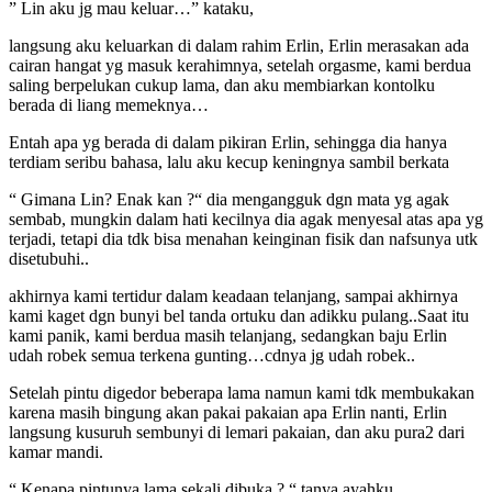
” Lin aku jg mau keluar…” kataku,
langsung aku keluarkan di dalam rahim Erlin, Erlin merasakan ada
cairan hangat yg masuk kerahimnya, setelah orgasme, kami berdua
saling berpelukan cukup lama, dan aku membiarkan kontolku
berada di liang memeknya…
Entah apa yg berada di dalam pikiran Erlin, sehingga dia hanya
terdiam seribu bahasa, lalu aku kecup keningnya sambil berkata
“ Gimana Lin? Enak kan ?“ dia mengangguk dgn mata yg agak
sembab, mungkin dalam hati kecilnya dia agak menyesal atas apa yg
terjadi, tetapi dia tdk bisa menahan keinginan fisik dan nafsunya utk
disetubuhi..
akhirnya kami tertidur dalam keadaan telanjang, sampai akhirnya
kami kaget dgn bunyi bel tanda ortuku dan adikku pulang..Saat itu
kami panik, kami berdua masih telanjang, sedangkan baju Erlin
udah robek semua terkena gunting…cdnya jg udah robek..
Setelah pintu digedor beberapa lama namun kami tdk membukakan
karena masih bingung akan pakai pakaian apa Erlin nanti, Erlin
langsung kusuruh sembunyi di lemari pakaian, dan aku pura2 dari
kamar mandi.
“ Kenapa pintunya lama sekali dibuka ? “ tanya ayahku,