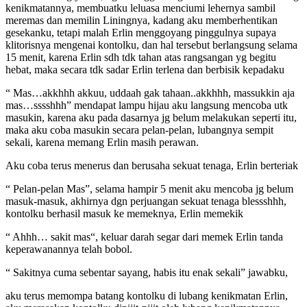
kenikmatannya, membuatku leluasa menciumi lehernya sambil
meremas dan memilin Liningnya, kadang aku memberhentikan
gesekanku, tetapi malah Erlin menggoyang pinggulnya supaya
klitorisnya mengenai kontolku, dan hal tersebut berlangsung selama
15 menit, karena Erlin sdh tdk tahan atas rangsangan yg begitu
hebat, maka secara tdk sadar Erlin terlena dan berbisik kepadaku
“ Mas…akkhhh akkuu, uddaah gak tahaan..akkhhh, massukkin aja
mas…sssshhh” mendapat lampu hijau aku langsung mencoba utk
masukin, karena aku pada dasarnya jg belum melakukan seperti itu,
maka aku coba masukin secara pelan-pelan, lubangnya sempit
sekali, karena memang Erlin masih perawan.
Aku coba terus menerus dan berusaha sekuat tenaga, Erlin berteriak
“ Pelan-pelan Mas”, selama hampir 5 menit aku mencoba jg belum
masuk-masuk, akhirnya dgn perjuangan sekuat tenaga blessshhh,
kontolku berhasil masuk ke memeknya, Erlin memekik
“ Ahhh… sakit mas“, keluar darah segar dari memek Erlin tanda
keperawanannya telah bobol.
“ Sakitnya cuma sebentar sayang, habis itu enak sekali” jawabku,
aku terus memompa batang kontolku di lubang kenikmatan Erlin,