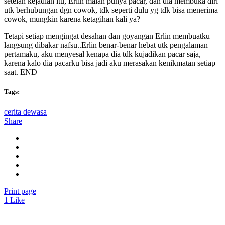
setelah kejadian itu, Erlin malah punya pacar, dan dia membuka diri
utk berhubungan dgn cowok, tdk seperti dulu yg tdk bisa menerima
cowok, mungkin karena ketagihan kali ya?
Tetapi setiap mengingat desahan dan goyangan Erlin membuatku
langsung dibakar nafsu..Erlin benar-benar hebat utk pengalaman
pertamaku, aku menyesal kenapa dia tdk kujadikan pacar saja,
karena kalo dia pacarku bisa jadi aku merasakan kenikmatan setiap
saat. END
Tags:
cerita dewasa
Share
Print page
1
Like