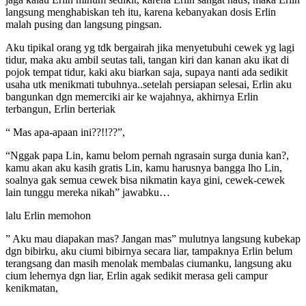
langsung menghabiskan teh itu, karena kebanyakan dosis Erlin
malah pusing dan langsung pingsan.
Aku tipikal orang yg tdk bergairah jika menyetubuhi cewek yg lagi
tidur, maka aku ambil seutas tali, tangan kiri dan kanan aku ikat di
pojok tempat tidur, kaki aku biarkan saja, supaya nanti ada sedikit
usaha utk menikmati tubuhnya..setelah persiapan selesai, Erlin aku
bangunkan dgn memerciki air ke wajahnya, akhirnya Erlin
terbangun, Erlin berteriak
“ Mas apa-apaan ini??!!??”,
“Nggak papa Lin, kamu belom pernah ngrasain surga dunia kan?,
kamu akan aku kasih gratis Lin, kamu harusnya bangga lho Lin,
soalnya gak semua cewek bisa nikmatin kaya gini, cewek-cewek
lain tunggu mereka nikah” jawabku…
lalu Erlin memohon
” Aku mau diapakan mas? Jangan mas” mulutnya langsung kubekap
dgn bibirku, aku ciumi bibirnya secara liar, tampaknya Erlin belum
terangsang dan masih menolak membalas ciumanku, langsung aku
cium lehernya dgn liar, Erlin agak sedikit merasa geli campur
kenikmatan,