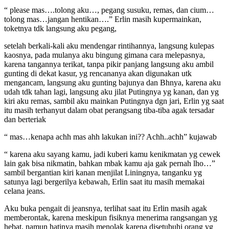
“ please mas….tolong aku…, pegang susuku, remas, dan cium…
tolong mas…jangan hentikan….” Erlin masih kupermainkan,
toketnya tdk langsung aku pegang,
setelah berkali-kali aku mendengar rintihannya, langsung kulepas
kaosnya, pada mulanya aku bingung gimana cara melepasnya,
karena tangannya terikat, tanpa pikir panjang langsung aku ambil
gunting di dekat kasur, yg rencananya akan digunakan utk
mengancam, langsung aku gunting bajunya dan Bhnya, karena aku
udah tdk tahan lagi, langsung aku jilat Putingnya yg kanan, dan yg
kiri aku remas, sambil aku mainkan Putingnya dgn jari, Erlin yg saat
itu masih terhanyut dalam obat perangsang tiba-tiba agak tersadar
dan berteriak
“ mas…kenapa achh mas ahh lakukan ini?? Achh..achh” kujawab
“ karena aku sayang kamu, jadi kuberi kamu kenikmatan yg cewek
lain gak bisa nikmatin, bahkan mbak kamu aja gak pernah lho…”
sambil bergantian kiri kanan menjilat Liningnya, tanganku yg
satunya lagi bergerilya kebawah, Erlin saat itu masih memakai
celana jeans.
Aku buka pengait di jeansnya, terlihat saat itu Erlin masih agak
memberontak, karena meskipun fisiknya menerima rangsangan yg
hebat, namun hatinya masih menolak karena disetubuhi orang yg