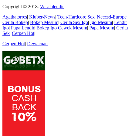
Copyright © 2018.
Wisatalendir
Agathatorres
|
Kluber-News
|
Teen-Hardcore Sex
|
Neccsd-Europe
|
Cerita Bokep
|
Bokep Mesum
|
Cerita Sex Igo
|
Igo Mesum
|
Lendir
Igo
|
Papa Lendir
|
Bokep Igo
Cewek Mesum
|
Papa Mesum
|
Cerita
Sek
|
Cerpen Hot
|
Cerpen Hot
|
Dewacuan
|