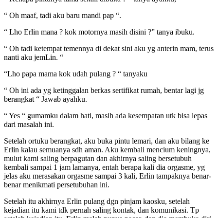
“ Oh maaf, tadi aku baru mandi pap “.
“ Lho Erlin mana ? kok motornya masih disini ?” tanya ibuku.
“ Oh tadi ketempat temennya di dekat sini aku yg anterin mam, terus
nanti aku jemLin. “
“Lho papa mama kok udah pulang ? “ tanyaku
“ Oh ini ada yg ketinggalan berkas sertifikat rumah, bentar lagi jg
berangkat “ Jawab ayahku.
“ Yes “ gumamku dalam hati, masih ada kesempatan utk bisa lepas
dari masalah ini.
Setelah ortuku berangkat, aku buka pintu lemari, dan aku bilang ke
Erlin kalau semuanya sdh aman. Aku kembali mencium keningnya,
mulut kami saling berpagutan dan akhirnya saling bersetubuh
kembali sampai 1 jam lamanya, entah berapa kali dia orgasme, yg
jelas aku merasakan orgasme sampai 3 kali, Erlin tampaknya benar-
benar menikmati persetubuhan ini.
Setelah itu akhirnya Erlin pulang dgn pinjam kaosku, setelah
kejadian itu kami tdk pernah saling kontak, dan komunikasi. Tp