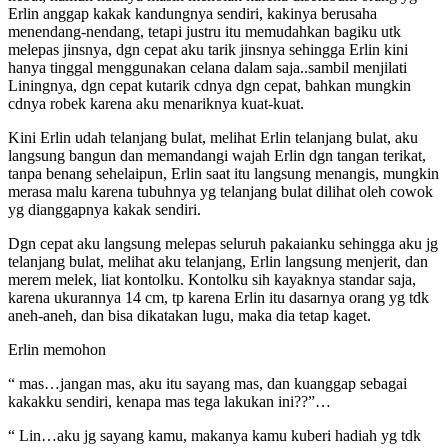
Erlin anggap kakak kandungnya sendiri, kakinya berusaha
menendang-nendang, tetapi justru itu memudahkan bagiku utk
melepas jinsnya, dgn cepat aku tarik jinsnya sehingga Erlin kini
hanya tinggal menggunakan celana dalam saja..sambil menjilati
Liningnya, dgn cepat kutarik cdnya dgn cepat, bahkan mungkin
cdnya robek karena aku menariknya kuat-kuat.
Kini Erlin udah telanjang bulat, melihat Erlin telanjang bulat, aku
langsung bangun dan memandangi wajah Erlin dgn tangan terikat,
tanpa benang sehelaipun, Erlin saat itu langsung menangis, mungkin
merasa malu karena tubuhnya yg telanjang bulat dilihat oleh cowok
yg dianggapnya kakak sendiri.
Dgn cepat aku langsung melepas seluruh pakaianku sehingga aku jg
telanjang bulat, melihat aku telanjang, Erlin langsung menjerit, dan
merem melek, liat kontolku. Kontolku sih kayaknya standar saja,
karena ukurannya 14 cm, tp karena Erlin itu dasarnya orang yg tdk
aneh-aneh, dan bisa dikatakan lugu, maka dia tetap kaget.
Erlin memohon
“ mas…jangan mas, aku itu sayang mas, dan kuanggap sebagai
kakakku sendiri, kenapa mas tega lakukan ini??”…
“ Lin…aku jg sayang kamu, makanya kamu kuberi hadiah yg tdk