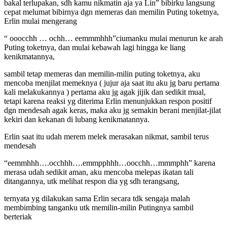
bakal terlupakan, sdh kamu nikmatin aja ya Lin” bibirku langsung
cepat melumat bibirnya dgn memeras dan memilin Puting toketnya,
Erlin mulai mengerang
“ ooocchh … ochh… eemmmhhh”ciumanku mulai menurun ke arah
Puting toketnya, dan mulai kebawah lagi hingga ke liang
kenikmatannya,
sambil tetap memeras dan memilin-milin puting toketnya, aku
mencoba menjilat memeknya ( jujur aja saat itu aku jg baru pertama
kali melakukannya ) pertama aku jg agak jijik dan sedikit mual,
tetapi karena reaksi yg diterima Erlin menunjukkan respon positif
dgn mendesah agak keras, maka aku jg semakin berani menjilat-jilat
kekiri dan kekanan di lubang kenikmatannya.
Erlin saat itu udah merem melek merasakan nikmat, sambil terus
mendesah
“eemmhhh….occhhh….emmpphhh…oocchh…mmmphh” karena
merasa udah sedikit aman, aku mencoba melepas ikatan tali
ditangannya, utk melihat respon dia yg sdh terangsang,
ternyata yg dilakukan sama Erlin secara tdk sengaja malah
membimbing tanganku utk memilin-milin Putingnya sambil
berteriak