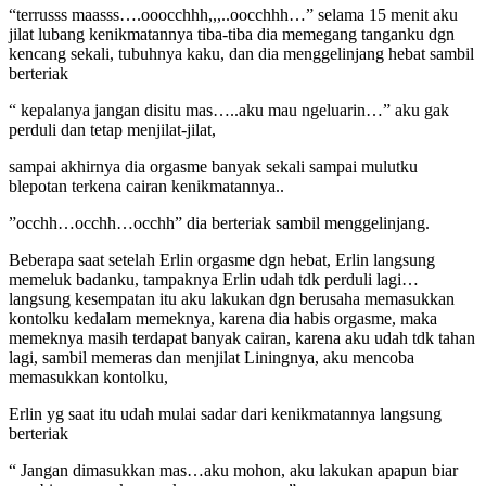
“terrusss maasss….ooocchhh,,,..oocchhh…” selama 15 menit aku
jilat lubang kenikmatannya tiba-tiba dia memegang tanganku dgn
kencang sekali, tubuhnya kaku, dan dia menggelinjang hebat sambil
berteriak
“ kepalanya jangan disitu mas…..aku mau ngeluarin…” aku gak
perduli dan tetap menjilat-jilat,
sampai akhirnya dia orgasme banyak sekali sampai mulutku
blepotan terkena cairan kenikmatannya..
”occhh…occhh…occhh” dia berteriak sambil menggelinjang.
Beberapa saat setelah Erlin orgasme dgn hebat, Erlin langsung
memeluk badanku, tampaknya Erlin udah tdk perduli lagi…
langsung kesempatan itu aku lakukan dgn berusaha memasukkan
kontolku kedalam memeknya, karena dia habis orgasme, maka
memeknya masih terdapat banyak cairan, karena aku udah tdk tahan
lagi, sambil memeras dan menjilat Liningnya, aku mencoba
memasukkan kontolku,
Erlin yg saat itu udah mulai sadar dari kenikmatannya langsung
berteriak
“ Jangan dimasukkan mas…aku mohon, aku lakukan apapun biar