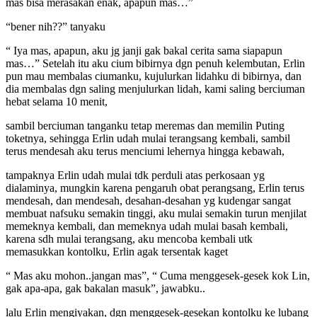
mas bisa merasakan enak, apapun mas…”
“bener nih??” tanyaku
“ Iya mas, apapun, aku jg janji gak bakal cerita sama siapapun
mas…” Setelah itu aku cium bibirnya dgn penuh kelembutan, Erlin
pun mau membalas ciumanku, kujulurkan lidahku di bibirnya, dan
dia membalas dgn saling menjulurkan lidah, kami saling berciuman
hebat selama 10 menit,
sambil berciuman tanganku tetap meremas dan memilin Puting
toketnya, sehingga Erlin udah mulai terangsang kembali, sambil
terus mendesah aku terus menciumi lehernya hingga kebawah,
tampaknya Erlin udah mulai tdk perduli atas perkosaan yg
dialaminya, mungkin karena pengaruh obat perangsang, Erlin terus
mendesah, dan mendesah, desahan-desahan yg kudengar sangat
membuat nafsuku semakin tinggi, aku mulai semakin turun menjilat
memeknya kembali, dan memeknya udah mulai basah kembali,
karena sdh mulai terangsang, aku mencoba kembali utk
memasukkan kontolku, Erlin agak tersentak kaget
“ Mas aku mohon..jangan mas”, “ Cuma menggesek-gesek kok Lin,
gak apa-apa, gak bakalan masuk”, jawabku..
lalu Erlin mengiyakan, dgn menggesek-gesekan kontolku ke lubang