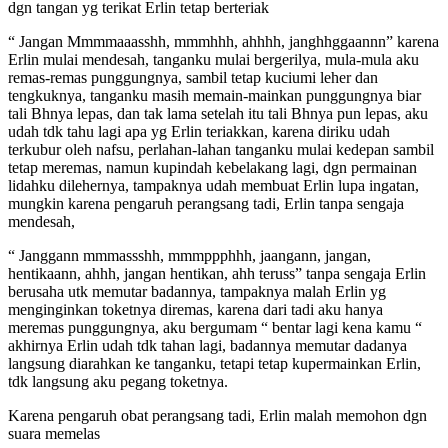
dgn tangan yg terikat Erlin tetap berteriak
“ Jangan Mmmmaaasshh, mmmhhh, ahhhh, janghhggaannn” karena
Erlin mulai mendesah, tanganku mulai bergerilya, mula-mula aku
remas-remas punggungnya, sambil tetap kuciumi leher dan
tengkuknya, tanganku masih memain-mainkan punggungnya biar
tali Bhnya lepas, dan tak lama setelah itu tali Bhnya pun lepas, aku
udah tdk tahu lagi apa yg Erlin teriakkan, karena diriku udah
terkubur oleh nafsu, perlahan-lahan tanganku mulai kedepan sambil
tetap meremas, namun kupindah kebelakang lagi, dgn permainan
lidahku dilehernya, tampaknya udah membuat Erlin lupa ingatan,
mungkin karena pengaruh perangsang tadi, Erlin tanpa sengaja
mendesah,
“ Janggann mmmassshh, mmmppphhh, jaangann, jangan,
hentikaann, ahhh, jangan hentikan, ahh teruss” tanpa sengaja Erlin
berusaha utk memutar badannya, tampaknya malah Erlin yg
menginginkan toketnya diremas, karena dari tadi aku hanya
meremas punggungnya, aku bergumam “ bentar lagi kena kamu “
akhirnya Erlin udah tdk tahan lagi, badannya memutar dadanya
langsung diarahkan ke tanganku, tetapi tetap kupermainkan Erlin,
tdk langsung aku pegang toketnya.
Karena pengaruh obat perangsang tadi, Erlin malah memohon dgn
suara memelas