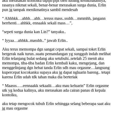
aku merasakan kontolku dipijit-pijit oleh lubang kenikmatannya,
rasanya nikmat sekali, benar-benar merasakan surga dunia, Erlin
pun jg tampak menikmatinya sambil mendesah
“ Ahhhkk…ahhh…ahh…teruss mass..ssshh…mmmhh, jangann
berrhenti…ahhkk, ennaakk sekali mass…”,
“sepeti surga dunia kan Lin?” tanyaku..
“ Iyyaa…ahhkk..masshh..” jawab Erlin..
Aku terus memompa dgn sangat cepat sekali, sampai toket Erlin
bergerak naik turun..suatu pemandangan yg sungguh indah melihat
Erlin telanjang bulat sedang aku setubuhi..setelah 25 menit aku
memompa, tiba-tiba badan Erlin kembali kaku, mengejang, dan
menggelinjang dgn hebat tanda Erlin sdh mau orgasme…langsung
kupercepat kocokanku supaya aku jg dapat ngluarin bareng.. tetapi
karena Erlin udah tdk tahan maka dia berteriak
“ Maasss…..eennaakk sekaalii…aku mau keluarin” Erlin orgasme
utk yg kedua kalinya, aku merasakan ada cairan panas di kepala
kontolku,
aku tetap mengocok tubuh Erlin sehingga selang beberapa saat aku
jg mau orgasme