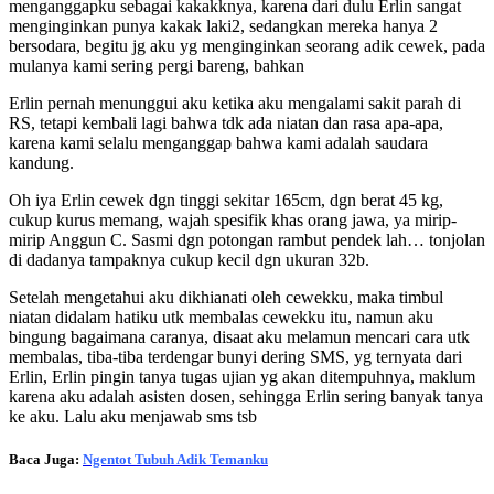
menganggapku sebagai kakakknya, karena dari dulu Erlin sangat
menginginkan punya kakak laki2, sedangkan mereka hanya 2
bersodara, begitu jg aku yg menginginkan seorang adik cewek, pada
mulanya kami sering pergi bareng, bahkan
Erlin pernah menunggui aku ketika aku mengalami sakit parah di
RS, tetapi kembali lagi bahwa tdk ada niatan dan rasa apa-apa,
karena kami selalu menganggap bahwa kami adalah saudara
kandung.
Oh iya Erlin cewek dgn tinggi sekitar 165cm, dgn berat 45 kg,
cukup kurus memang, wajah spesifik khas orang jawa, ya mirip-
mirip Anggun C. Sasmi dgn potongan rambut pendek lah… tonjolan
di dadanya tampaknya cukup kecil dgn ukuran 32b.
Setelah mengetahui aku dikhianati oleh cewekku, maka timbul
niatan didalam hatiku utk membalas cewekku itu, namun aku
bingung bagaimana caranya, disaat aku melamun mencari cara utk
membalas, tiba-tiba terdengar bunyi dering SMS, yg ternyata dari
Erlin, Erlin pingin tanya tugas ujian yg akan ditempuhnya, maklum
karena aku adalah asisten dosen, sehingga Erlin sering banyak tanya
ke aku. Lalu aku menjawab sms tsb
Baca Juga:
Ngentot Tubuh Adik Temanku