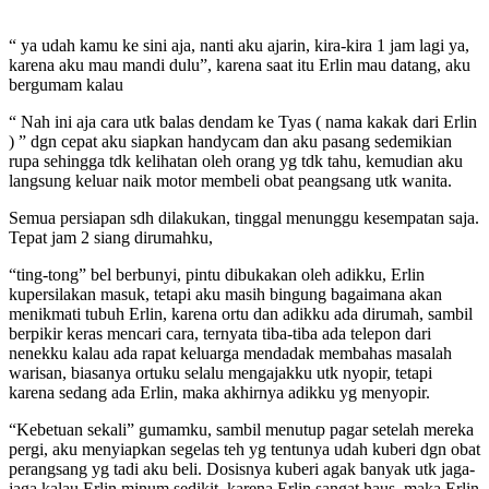
“ ya udah kamu ke sini aja, nanti aku ajarin, kira-kira 1 jam lagi ya,
karena aku mau mandi dulu”, karena saat itu Erlin mau datang, aku
bergumam kalau
“ Nah ini aja cara utk balas dendam ke Tyas ( nama kakak dari Erlin
) ” dgn cepat aku siapkan handycam dan aku pasang sedemikian
rupa sehingga tdk kelihatan oleh orang yg tdk tahu, kemudian aku
langsung keluar naik motor membeli obat peangsang utk wanita.
Semua persiapan sdh dilakukan, tinggal menunggu kesempatan saja.
Tepat jam 2 siang dirumahku,
“ting-tong” bel berbunyi, pintu dibukakan oleh adikku, Erlin
kupersilakan masuk, tetapi aku masih bingung bagaimana akan
menikmati tubuh Erlin, karena ortu dan adikku ada dirumah, sambil
berpikir keras mencari cara, ternyata tiba-tiba ada telepon dari
nenekku kalau ada rapat keluarga mendadak membahas masalah
warisan, biasanya ortuku selalu mengajakku utk nyopir, tetapi
karena sedang ada Erlin, maka akhirnya adikku yg menyopir.
“Kebetuan sekali” gumamku, sambil menutup pagar setelah mereka
pergi, aku menyiapkan segelas teh yg tentunya udah kuberi dgn obat
perangsang yg tadi aku beli. Dosisnya kuberi agak banyak utk jaga-
jaga kalau Erlin minum sedikit, karena Erlin sangat haus, maka Erlin